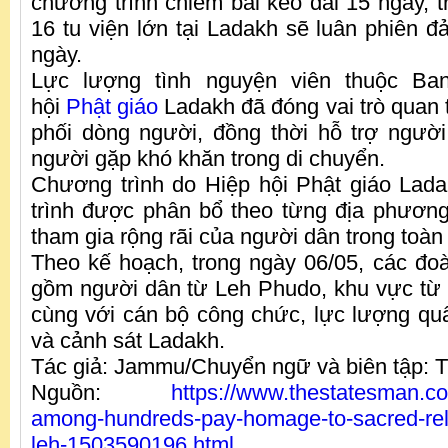
chương trình chiêm bái kéo dài 15 ngày, t
16 tu viện lớn tại Ladakh sẽ luân phiên đ
ngày.
Lực lượng tình nguyện viên thuộc Ba
hội
Phật giáo
Ladakh đã đóng vai trò quan t
phối dòng người, đồng thời hỗ trợ ngườ
người gặp khó khăn trong di chuyển.
Chương trình do Hiệp hội Phật giáo Ladak
trình được phân bổ theo từng địa phươ
tham gia rộng rãi của người dân trong toàn
Theo kế hoạch, trong ngày 06/05, các đo
gồm người dân từ Leh Phudo, khu vực từ
cùng với cán bộ công chức, lực lượng qu
và cảnh sát Ladakh.
Tác giả: Jammu/Chuyển ngữ và biên tập:
Nguồn:
https://www.thestatesman.com
among-hundreds-pay-homage-to-sacred-reli
leh-1503590196.html