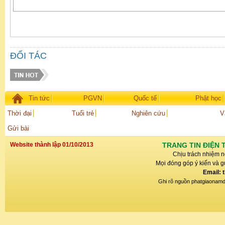
ĐỐI TÁC
Tin tức
PGVN
Quốc tế
Phật học
Thời đại
Tuổi trẻ
Nghiên cứu
V
Gửi bài
Website thành lập 01/10/2013
TRANG TIN ĐIỆN 
Chịu trách nhiệm n
Mọi đóng góp ý kiến và gử
Email: 
Ghi rõ nguồn phatgiaonamdin