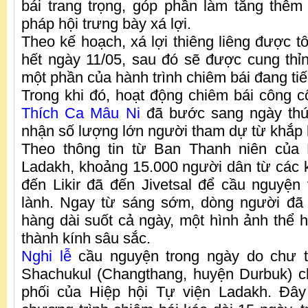
bái trang trọng, góp phần làm tăng thê
pháp hội trưng bày xá lợi.
Theo kế hoạch, xá lợi thiêng liêng được tôn
hết ngày 11/05, sau đó sẽ được cung th
một phần của hành trình chiêm bái đang tiế
Trong khi đó, hoạt động chiêm bái công c
Thích Ca Mâu Ni
đã bước sang ngày thứ t
nhận số lượng lớn người tham dự từ khắp 
Theo thông tin từ Ban Thanh niên của 
Ladakh, khoảng 15.000 người dân từ các
đến Likir đã đến Jivetsal để cầu nguyệ
lành. Ngay từ sáng sớm, dòng người đã 
hàng dài suốt cả ngày, một hình ảnh thể h
thành kính sâu sắc.
Nghi lễ
cầu nguyện trong ngày do chư t
Shachukul (Changthang, huyện Durbuk) ch
phối của Hiệp hội Tự viện Ladakh. Đây