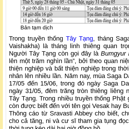
Bản tạm dịch
Trong truyền thống
Tây Tạng
, tháng Sa
Vaishakha) là tháng linh thiêng quan tr
Người Tây Tạng còn gọi đây là
Bumgyur
lên một trăm nghìn lần”, bởi theo quan ni
thiện nghiệp và bất thiện nghiệp trong th
nhân lên nhiều lần. Năm nay, mùa Saga D
17/05 đến 15/06, trong đó ngày Saga D
ngày 31/05, đêm trăng tròn thiêng liêng n
Tây Tạng. Trong nhiều truyền thống Phật 
còn được biết đến với tên gọi Vesak hay 
Thông cáo từ Sravasti Abbey cho biết, c
cho cả tăng, ni và cư sĩ tham gia tụng đọ
thời tụng kéo dài hai giờ đồng hồ.