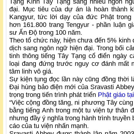
Tạng Kinh Tây Tạng sang nhiều ngôn ngữ
đại. Mục tiêu của dự án là hoàn thành 
Kangyur, tức lời dạy của đức Phật tron
hơn 161.800 trang Tengyur - phần luận gi
sư Ấn Độ trong 100 năm.
Theo tổ chức này, hiện chưa đến 5% kinh
dịch sang ngôn ngữ hiện đại. Trong bối cả
tinh thông tiếng Tây Tạng cổ điển ngày 
loại đang đứng trước nguy cơ đánh mất mộ
tâm linh vô giá.
Sự kiện tụng đọc lần này cũng đồng thời l
Đại hùng bảo điện mới của Sravasti Abbe
trọng trong tiến trình phát triển
Phật giáo t
“Việc cộng đồng tăng, ni phương Tây cùng 
bằng tiếng Anh trong một tu viện tự thân đ
nhưng đầy ý nghĩa trong hành trình truyền 
cáo của tu viện nhấn mạnh.
Sravasti Abbey được thành lập năm 2003