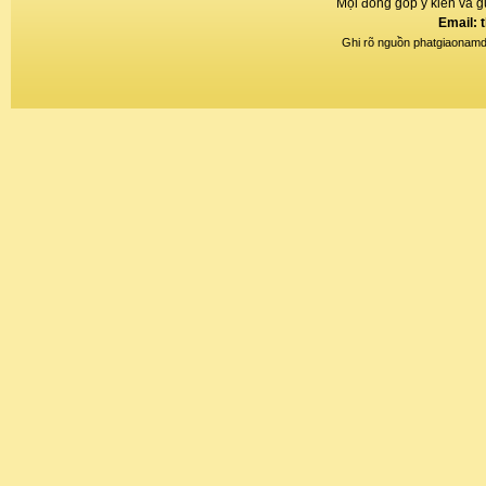
Mọi đóng góp ý kiến và gử
Email: 
Ghi rõ nguồn phatgiaonamdin