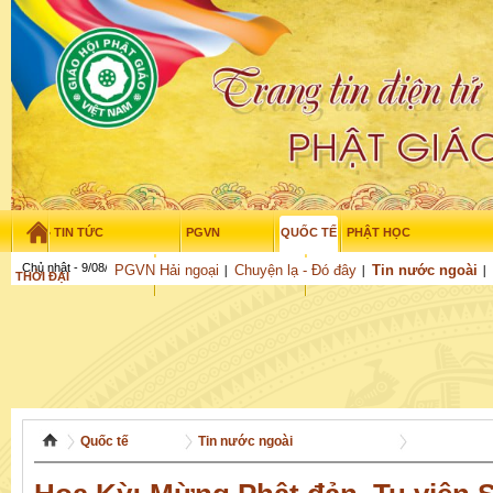
TIN TỨC
PGVN
QUỐC TẾ
PHẬT HỌC
Chủ nhật - 9/08/2026
–
11
:
01
:
23
PGVN Hải ngoại
Chuyện lạ - Đó đây
Tin nước ngoài
THỜI ĐẠI
TUỔI TRẺ
NGHIÊN CỨU
THƯ VIỆN
GỬI BÀI
Quốc tế
Tin nước ngoài