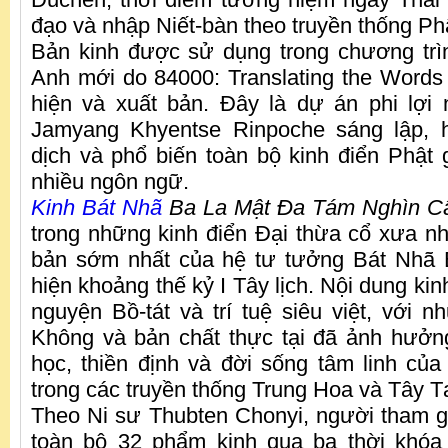
đạo và nhập Niết-bàn theo truyền thống Ph
Bản kinh được sử dụng trong chương trìn
Anh mới do 84000: Translating the Words
hiện và xuất bản. Đây là dự án phi lợi
Jamyang Khyentse Rinpoche sáng lập, 
dịch và phổ biến toàn bộ kinh điển Phật
nhiều ngôn ngữ.
Kinh Bát Nhã
Ba La Mật Đa Tám Nghìn C
trong những kinh điển Đại thừa cổ xưa nhấ
bản sớm nhất của hệ tư tưởng Bát Nhã 
hiện khoảng thế kỷ I Tây lịch. Nội dung kin
nguyện Bồ-tát và trí tuệ siêu việt, với n
Không và bản chất thực tại đã ảnh hưởng
học, thiền định và đời sống tâm linh của 
trong các truyền thống Trung Hoa và Tây T
Theo Ni sư Thubten Chonyi, người tham g
toàn bộ 32 phẩm kinh qua ba thời khóa