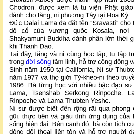
Chodron, được xem là tu viện Phật giáo
dành cho tăng, ni phương Tây tại Hoa Kỳ.
Đức Dalai Lama đã đặt tên “Sravasti” cho t
đô cổ của vương quốc Kosala, nơi 
Shakyamuni Buddha dành phần lớn thời g
khi Thành Đạo.
Tại đây, tăng và ni cùng học tập, tu tập 
trọng
đời sống
tâm linh, hỗ trợ cộng đồng v
Sinh năm 1950 tại California, Ni sư Thubt
năm 1977 và thọ giới Tỳ-kheo-ni theo tru
1986. Bà từng học với nhiều bậc đạo sư
Lama, Tsenshab Serkong Rinpoche, L
Rinpoche và Lama Thubten Yeshe.
Ni sư được biết đến rộng rãi qua phong
gũi, thực tiễn và giàu tính ứng dụng của 
sống hiện đại. Bên cạnh đó, bà còn tích c
động đối thoại liên tôn và hỗ trợ người đ