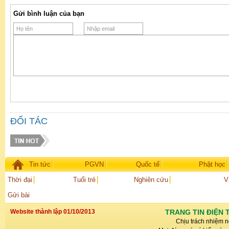
Gửi bình luận của bạn
ĐỐI TÁC
Tin tức
PGVN
Quốc tế
Phật học
Thời đại
Tuổi trẻ
Nghiên cứu
V
Gửi bài
Website thành lập 01/10/2013
TRANG TIN ĐIỆN 
Chịu trách nhiệm n