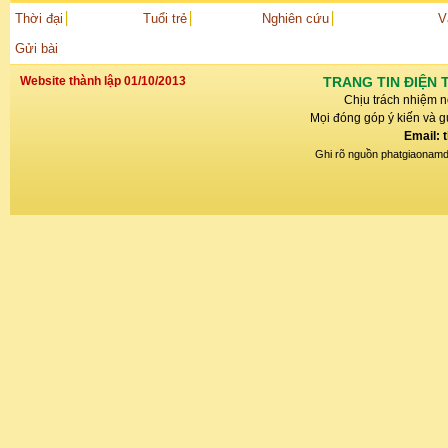
Thời đại
Tuổi trẻ
Nghiên cứu
V
Gửi bài
Website thành lập 01/10/2013
TRANG TIN ĐIỆN 
Chịu trách nhiệm n
Mọi đóng góp ý kiến và gử
Email: 
Ghi rõ nguồn phatgiaonamdin