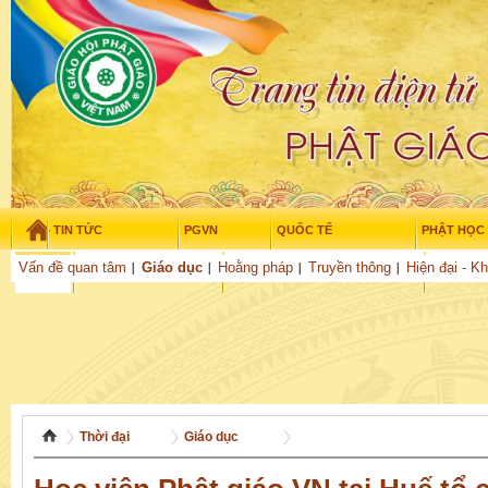
TIN TỨC
PGVN
QUỐC TẾ
PHẬT HỌC
Thứ sáu - 7/08/2026
–
04
:
25
:
56
Vấn đề quan tâm
Giáo dục
Hoằng pháp
Truyền thông
Hiện đại - K
THỜI ĐẠI
TUỔI TRẺ
NGHIÊN CỨU
VĂN HỌC
GỬI BÀI
Thời đại
Giáo dục