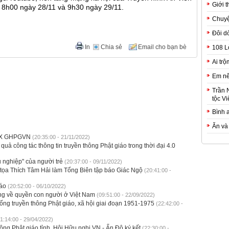
Giới t
; 8h00 ngày 28/11 và 9h30 ngày 29/11.
Chuyệ
Đôi d
In
Chia sẻ
Email cho bạn bè
108 L
Ai trộ
Em nê
Trần 
tộc Vi
Bình 
Ăn và
i IX GHPGVN
(20:35:00 - 21/11/2022)
quả công tác thông tin truyền thông Phật giáo trong thời đại 4.0
nghiệp" của người trẻ
(20:37:00 - 09/11/2022)
tọa Thích Tâm Hải làm Tổng Biên tập báo Giác Ngộ
(20:41:00 -
iáo
(20:52:00 - 06/10/2022)
ng về quyền con người ở Việt Nam
(09:51:00 - 22/09/2022)
ống truyền thông Phật giáo, xã hội giai đoạn 1951-1975
(22:42:00 -
1:14:00 - 29/04/2022)
ông Phật giáo tỉnh, Hội Hữu nghị VN - Ấn Độ ký kết
(22:30:00 -