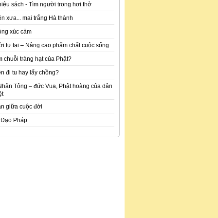
hiệu sách - Tìm người trong hơi thở
n xưa... mai trắng Hà thành
òng xúc cảm
ời tự tại – Nâng cao phẩm chất cuộc sống
m chuỗi tràng hạt của Phật?
n đi tu hay lấy chồng?
Nhân Tông – đức Vua, Phật hoàng của dân
ệt
an giữa cuộc đời
 Đạo Pháp