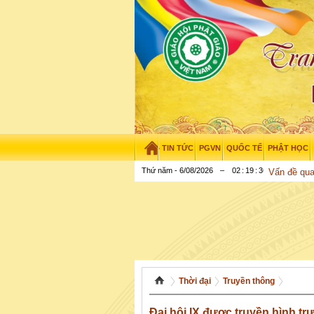
TIN TỨC
PGVN
QUỐC TẾ
PHẬT HỌC
Thứ năm - 6/08/2026
–
02
:
19
:
37
Vấn đề qu
Thời đại
Truyền thông
Đại hội IX được truyền hình tr