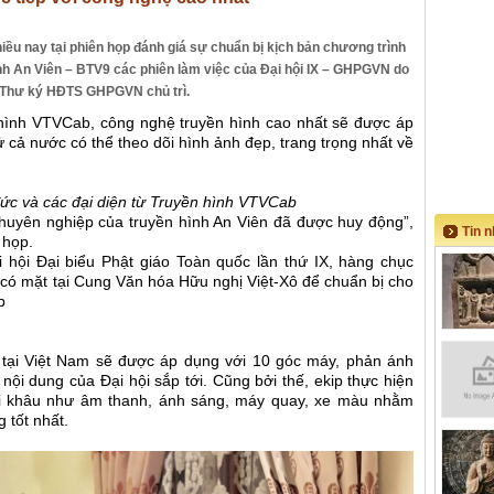
iều nay tại phiên họp đánh giá sự chuẩn bị kịch bản chương trình
ình An Viên – BTV9 các phiên làm việc của Đại hội IX – GHPGVN do
g Thư ký HĐTS GHPGVN chủ trì.
hình VTVCab, công nghệ truyền hình cao nhất sẽ được áp
 cả nước có thể theo dõi hình ảnh đẹp, trang trọng nhất về
ức và các đại diện từ Truyền hình VTVCab
chuyên nghiệp của truyền hình An Viên đã được huy động”,
Tin 
 họp.
i hội Đại biểu Phật giáo Toàn quốc lần thứ IX, hàng chục
có mặt tại Cung Văn hóa Hữu nghị Việt-Xô để chuẩn bị cho
p
tại Việt Nam sẽ được áp dụng với 10 góc máy, phản ánh
nội dung của Đại hội sắp tới. Cũng bởi thế, ekip thực hiện
ọi khâu như âm thanh, ánh sáng, máy quay, xe màu nhằm
 tốt nhất.