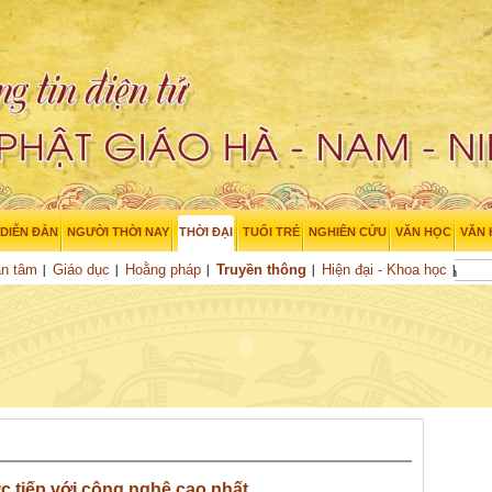
DIỄN ĐÀN
NGƯỜI THỜI NAY
THỜI ĐẠI
TUỔI TRẺ
NGHIÊN CỨU
VĂN HỌC
VĂN
an tâm
Giáo dục
Hoằng pháp
Truyền thông
Hiện đại - Khoa học
ực tiếp với công nghệ cao nhất