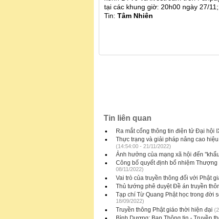
tại các khung giờ: 20h00 ngày 27/11
Tin:
Tâm Nhiên
Tin liên quan
Ra mắt cổng thông tin điện tử Đại hộ
Thực trạng và giải pháp nâng cao hiệu 
(14:54:00 - 21/11/2022)
Ảnh hưởng của mạng xã hội đến "khẩu 
Công bố quyết định bổ nhiệm Thượng 
08/11/2022)
Vai trò của truyền thông đối với Phật g
Thủ tướng phê duyệt Đề án truyền thô
Tạp chí Từ Quang Phật học trong đời s
18/09/2022)
Truyền thông Phật giáo thời hiện đại
(2
Bình Dương: Ban Thông tin - Truyền th