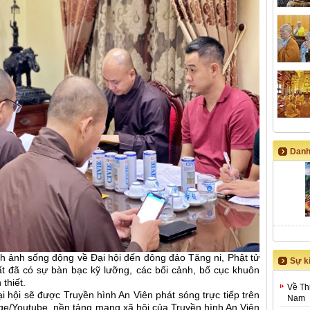
Danh
h ảnh sống động về Đại hội đến đông đảo Tăng ni, Phật tử
Sự ki
ất đã có sự bàn bạc kỹ lưỡng, các bối cảnh, bố cục khuôn
thiết.
Về Th
i hội sẽ được Truyền hình An Viên phát sóng trực tiếp trên
Nam
ge/Youtube, nền tảng mạng xã hội của Truyền hình An Viên