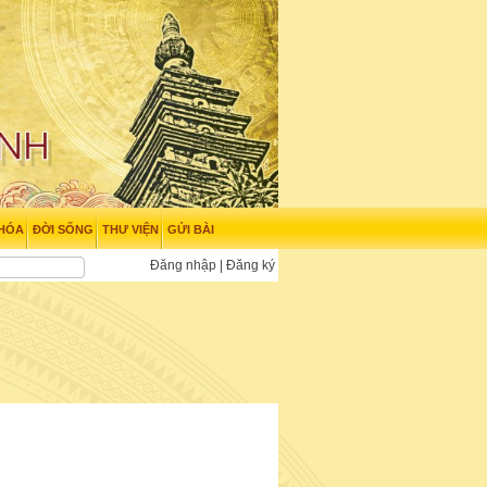
 HÓA
ĐỜI SỐNG
THƯ VIỆN
GỬI BÀI
Đăng nhập
|
Đăng ký