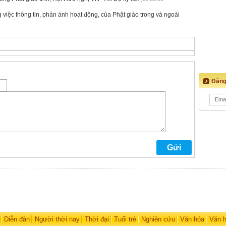
g việc thông tin, phản ánh hoạt động, của Phật giáo trong và ngoài
Đăng
Diễn đàn
Người thời nay
Thời đại
Tuổi trẻ
Nghiên cứu
Văn hóa
Văn 