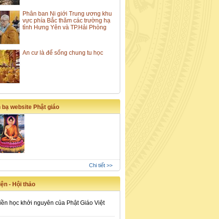
Phân ban Ni giới Trung ương khu
vực phía Bắc thăm các trường hạ
tỉnh Hưng Yên và TP.Hải Phòng
An cư là để sống chung tu học
 bạ website Phật giáo
Chi tiết >>
ện - Hội thảo
iền học khởi nguyên của Phật Giáo Việt