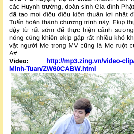
các Huynh trưởng, đoàn sinh Gia đình Phậ
đã tạo mọi điều điều kiện thuận lợi nhất 
Tuấn hoàn thành chương trình này. Ekip th
dậy từ rất sớm để thực hiện cảnh sương
nóng cũng khiến ekip gặp rất nhiều khó k
vật người Mẹ trong MV cũng là Mẹ ruột 
A#.
http://mp3.zing.vn/video-cli
Video:
Minh-Tuan/ZW60CABW.html