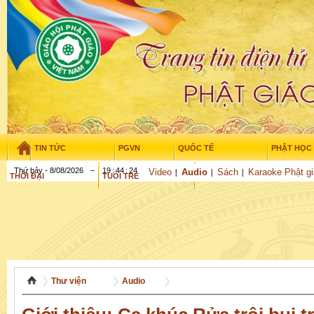
TIN TỨC
PGVN
QUỐC TẾ
PHẬT HỌC
Thứ bảy - 8/08/2026
–
19
:
44
:
27
Video
Audio
Sách
Karaoke Phật g
THỜI ĐẠI
TUỔI TRẺ
NGHIÊN CỨU
GỬI BÀI
Thư viện
Audio