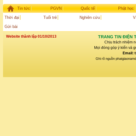
Tin tức
PGVN
Quốc tế
Phật học
Thời đại
Tuổi trẻ
Nghiên cứu
V
Gửi bài
Website thành lập 01/10/2013
TRANG TIN ĐIỆN 
Chịu trách nhiệm n
Mọi đóng góp ý kiến và gử
Email: 
Ghi rõ nguồn phatgiaonamdin