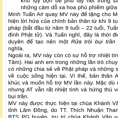
khổ lụy bộn bề phủ lấy nét trong s
những cám dỗ xa hoa phù phiếm giữa 
Minh Tuấn A# quay MV này để tặng cho M
hiện lời hứa của chính bản thân từ khi 9 tu
pháp (bắt đầu từ năm 9 tuổi – 22 tuổi, Tuấn
đình Phật tử). Và Tuấn nghĩ, đây là thời 
duyên để tạo nên một
Rửa trôi bụi trần
nghĩa.
Ngoài ra, MV này còn có sự hỗ trợ nhiệt tì
Tâm). Hai anh em trong những lần trò chuy
có những chia sẻ về Phật pháp và những 
về cuộc sống hiện tại. Vì thế, bản thân A
khúc và muốn hỗ trợ MV lần này. Mặc dù
nhưng AT vẫn rất nhiệt tình và hứng thú v
bụi trần.
MV này được thực hiện tại chùa Khánh Vân
tỉnh Lâm Đồng, do TT. Thích Nhuận Than
BTS PG huyện, trụ trì chùa Khánh Vân 