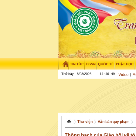
TIN TỨC
PGVN
QUỐC TẾ
PHẬT HỌC
Thứ bảy - 8/08/2026
–
14
:
46
:
50
Video
A
Thư viện
Văn bản quy phạm
Thông bạch của Giáo hội về tổ 