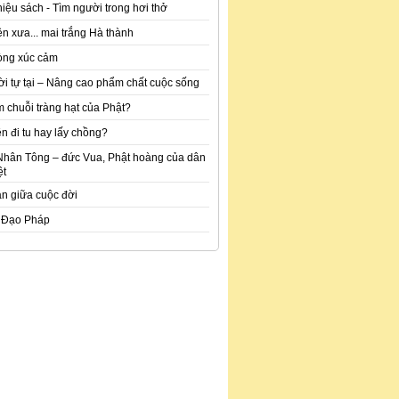
hiệu sách - Tìm người trong hơi thở
n xưa... mai trắng Hà thành
òng xúc cảm
ời tự tại – Nâng cao phẩm chất cuộc sống
m chuỗi tràng hạt của Phật?
n đi tu hay lấy chồng?
Nhân Tông – đức Vua, Phật hoàng của dân
ệt
an giữa cuộc đời
 Đạo Pháp