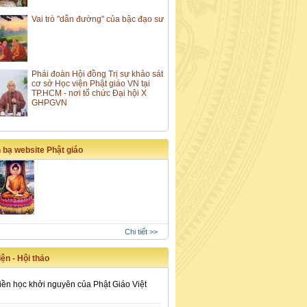
Vai trò "dẫn đường" của bậc đạo sư
Phái đoàn Hội đồng Trị sự khảo sát
cơ sở Học viện Phật giáo VN tại
TP.HCM - nơi tổ chức Đại hội X
GHPGVN
 bạ website Phật giáo
Chi tiết >>
ện - Hội thảo
iền học khởi nguyên của Phật Giáo Việt