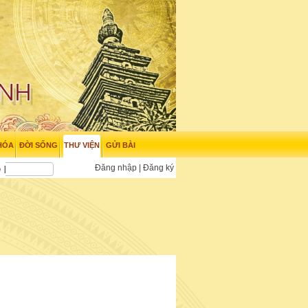
HÓA
ĐỜI SỐNG
THƯ VIỆN
GỬI BÀI
Đăng nhập
|
Đăng ký
o