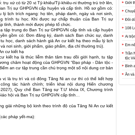
: trụ xứ có từ 20 vị Tỷ-khiêu/Tỷ-khiêu-ni thường trú trở lên,
Giới t
 Ban Trị sự GHPGVN cấp huyện và cấp tỉnh. Hồ sơ gồm có:
Chuyệ
ý lịch trích ngang: họ tên, pháp danh, ngày và nơi sinh,
g trình tu học. Khi được sự chấp thuận của Ban Trị sự
Đôi d
 tỉnh, thành mới được phép tổ chức.
108 L
 hạ tập trung do Ban Trị sự GHPGVN cấp tỉnh và cấp huyện
quyền gồm có: Đơn đăng ký, danh sách Ban chức sự, danh
Ai trộ
u học, danh sách hành giả An cư kiết hạ theo mẫu lý lịch
Em nê
và nơi sinh, giới phẩm, giáo phẩm, địa chỉ thường trú).
 An cư kiết hạ
Trần 
 kiết hạ là thúc liễm thân tâm trau dồi giới hạnh, tu tập
tộc Vi
phương châm hoạt động của GHPGVN “Đạo pháp - Dân tộc -
Bình 
điểm an cư tập trung cần chú trọng một số nội dung cơ bản
Ăn và
 vị là trụ trì và có đông Tăng Ni an cư thì có thể kết hợp
 công tác hành chính; triển khai nội dung Hiến chương
-2027), Quy chế Ban Tăng sự T.Ư khóa IX, Chương trình
Giáo hội và Ban Trị sự GHPGVN cấp tỉnh…
ng giải những bộ kinh theo trình độ của Tăng Ni An cư kiết
 (các pháp yết-ma):