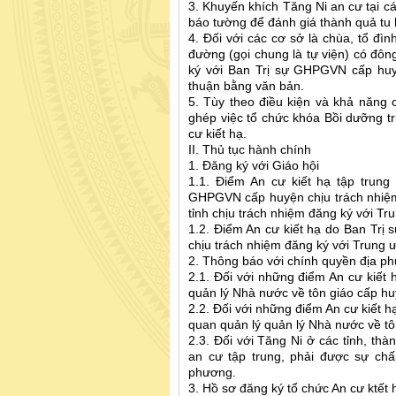
3. Khuyến khích Tăng Ni an cư tại cá
báo tường để đánh giá thành quả tu
4. Đối với các cơ sở là chùa, tổ đình,
đường (gọi chung là tự viện) có đôn
ký với Ban Trị sự GHPGVN cấp huy
thuận bằng văn bản.
5. Tùy theo điều kiện và khả năng
ghép việc tổ chức khóa Bồi dưỡng t
cư kiết hạ.
II. Thủ tục hành chính
1. Đăng ký với Giáo hội
1.1. Điểm An cư kiết hạ tập trun
GHPGVN cấp huyện chịu trách nhiệm
tỉnh chịu trách nhiệm đăng ký với Tr
1.2. Điểm An cư kiết hạ do Ban Trị
chịu trách nhiệm đăng ký với Trung 
2. Thông báo với chính quyền địa p
2.1. Đối với những điểm An cư kiết 
quản lý Nhà nước về tôn giáo cấp h
2.2. Đối với những điểm An cư kiết h
quan quản lý quản lý Nhà nước về tôn
2.3. Đối với Tăng Ni ở các tỉnh, thà
an cư tập trung, phải được sự chấ
phương.
3. Hồ sơ đăng ký tổ chức An cư ktết 