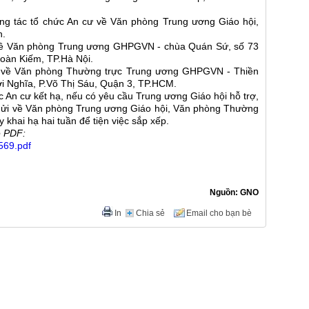
ông tác tổ chức An cư về Văn phòng Trung ương Giáo hội,
h.
i về Văn phòng Trung ương GHPGVN - chùa Quán Sứ, số 73
oàn Kiếm, TP.Hà Nội.
ửi về Văn phòng Thường trực Trung ương GHPGVN - Thiền
i Nghĩa, P.Võ Thị Sáu, Quận 3, TP.HCM.
hức An cư kết hạ, nếu có yêu cầu Trung ương Giáo hội hỗ trợ,
 gửi về Văn phòng Trung ương Giáo hội, Văn phòng Thường
hai hạ hai tuần để tiện việc sắp xếp.
e PDF:
69.pdf
Nguồn: GNO
In
Chia sẻ
Email cho bạn bè