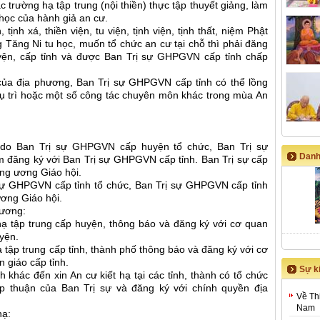
c trường hạ tập trung (nội thiền) thực tập thuyết giảng, làm
 học của hành giả an cư.
 tịnh xá, thiền viện, tu viện, tịnh viện, tịnh thất, niệm Phật
g Tăng Ni tu học, muốn tổ chức an cư tại chỗ thì phải đăng
ện, cấp tỉnh và được Ban Trị sự GHPGVN cấp tỉnh chấp
 của địa phương, Ban Trị sự GHPGVN cấp tỉnh có thể lồng
rụ trì hoặc một số công tác chuyên môn khác trong mùa An
g do Ban Trị sự GHPGVN cấp huyện tổ chức, Ban Trị sự
Danh
 đăng ký với Ban Trị sự GHPGVN cấp tỉnh. Ban Trị sự cấp
ung ương Giáo hội.
 sự GHPGVN cấp tỉnh tổ chức, Ban Trị sự GHPGVN cấp tỉnh
ương Giáo hội.
hương:
hạ tập trung cấp huyện, thông báo và đăng ký với cơ quan
uyện.
ạ tập trung cấp tỉnh, thành phố thông báo và đăng ký với cơ
 giáo cấp tỉnh.
Sự ki
nh khác đến xin An cư kiết hạ tại các tỉnh, thành có tổ chức
p thuận của Ban Trị sự và đăng ký với chính quyền địa
Về Th
Nam
hạ: