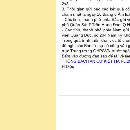
2x3.
3. Thời gian gửi báo cáo kết quả c
chậm nhất là ngày 16 tháng 6 Âm lịc
- Các tỉnh, thành phố phía Bắc gử
phố Quán Sứ, P.Trần Hưng Đạo, Q.H
- Các tỉnh, thành phố phía Nam g
viện Quảng Đức, số 294 Nam Kỳ Khở
Trong quá trình triển khai việc tổ c
đề nghị các Ban Trị sự có công văn
trực Trung ương GHPGVN trước ngày k
Bấm vào đường dẫn sau để tải về fil
THÔNG BẠCH AN CƯ KIẾT HẠ PL.25
H.Diệu