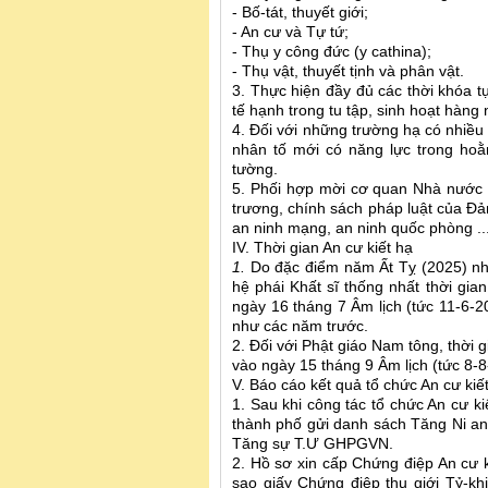
- Bố-tát, thuyết giới;
- An cư và Tự tứ;
- Thụ y công đức (y cathina);
- Thụ vật, thuyết tịnh và phân vật.
3. Thực hiện đầy đủ các thời khóa tụ
tế hạnh trong tu tập, sinh hoạt hàng 
4. Đối với những trường hạ có nhiều
nhân tố mới có năng lực trong hoằ
tường.
5. Phối hợp mời cơ quan Nhà nước 
trương, chính sách pháp luật của Đả
an ninh mạng, an ninh quốc phòng ..
IV. Thời gian An cư kiết hạ
1.
Do đặc điểm năm Ất Tỵ (2025) nhu
hệ phái Khất sĩ thống nhất thời gia
ngày 16 tháng 7 Âm lịch (tức 11-6-2
như các năm trước.
2. Đối với Phật giáo Nam tông, thời 
vào ngày 15 tháng 9 Âm lịch (tức 8-
V. Báo cáo kết quả tổ chức An cư kiế
1. Sau khi công tác tổ chức An cư k
thành phố gửi danh sách Tăng Ni a
Tăng sự T.Ư GHPGVN.
2. Hồ sơ xin cấp Chứng điệp An cư k
sao giấy Chứng điệp thụ giới Tỷ-k