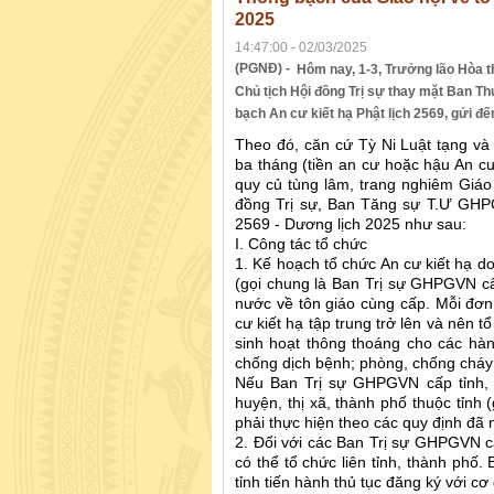
2025
14:47:00 - 02/03/2025
(PGNĐ) -
Hôm nay, 1-3, Trưởng lão Hòa 
Chủ tịch Hội đồng Trị sự thay mặt Ban T
bạch An cư kiết hạ Phật lịch 2569, gửi đ
Theo đó, căn cứ Tỳ Ni Luật tạng và
ba tháng (tiền an cư hoặc hậu An cư)
quy củ tùng lâm, trang nghiêm Giáo h
đồng Trị sự, Ban Tăng sự T.Ư GHPG
2569 - Dương lịch 2025 như sau:
I. Công tác tổ chức
1. Kế hoạch tổ chức An cư kiết hạ 
(gọi chung là Ban Trị sự GHPGVN cấ
nước về tôn giáo cùng cấp. Mỗi đơn
cư kiết hạ tập trung trở lên và nên 
sinh hoạt thông thoáng cho các hàn
chống dịch bệnh; phòng, chống cháy
Nếu Ban Trị sự GHPGVN cấp tỉnh,
huyện, thị xã, thành phố thuộc tỉnh
phải thực hiện theo các quy định đã
2. Đối với các Ban Trị sự GHPGVN cấ
có thể tổ chức liên tỉnh, thành phố.
tỉnh tiến hành thủ tục đăng ký với c