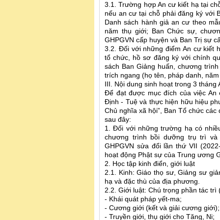
3.1. Trường hợp An cư kiết hạ tại chỗ
nếu an cư tại chỗ phải đăng ký với
Danh sách hành giả an cư theo mẫu l
năm thụ giới; Ban Chức sự, chươn
GHPGVN cấp huyện và Ban Trị sự cấp
3.2. Đối với những điểm An cư kiết
tổ chức, hồ sơ đăng ký với chính 
sách Ban Giảng huấn, chương trình t
trích ngang (họ tên, pháp danh, năm 
III. Nội dung sinh hoạt trong 3 tháng
Để đạt được mục đích của việc An cư
Định - Tuệ và thực hiện hữu hiệu 
Chủ nghĩa xã hội”, Ban Tổ chức các 
sau đây:
1. Đối với những trường hạ có nhiều
chương trình bồi dưỡng trụ trì và
GHPGVN sửa đổi lần thứ VII (2022
hoạt động Phật sự của Trung ương 
2. Học tập kinh điển, giới luật
2.1. Kinh: Giáo thọ sư, Giảng sư giả
hạ và đặc thù của địa phương.
2.2. Giới luật: Chú trọng phần tác trì
- Khái quát pháp yết-ma;
- Cương giới (kết và giải cương giới);
- Truyền giới, thụ giới cho Tăng, Ni;