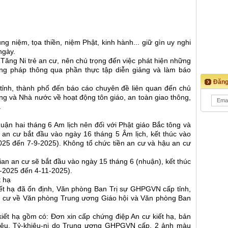
ng niệm, tọa thiền, niệm Phật, kinh hành... giữ gìn uy nghi
ngày.
 Tăng Ni trẻ an cư, nên chú trọng đến việc phát hiện những
ng pháp thông qua phần thực tập diễn giảng và làm báo
Đăng
tỉnh, thành phố đến báo cáo chuyên đề liên quan đến chủ
ng và Nhà nước về hoạt động tôn giáo, an toàn giao thông,
.
ận hai tháng 6 Am lịch nên đối với Phật giáo Bắc tông và
n an cư bắt đầu vào ngày 16 tháng 5 Âm lịch, kết thúc vào
025 đến 7-9-2025). Không tổ chức tiền an cư và hậu an cư
gian an cư sẽ bắt đầu vào ngày 15 tháng 6 (nhuận), kết thúc
8-2025 đến 4-11-2025).
t hạ
iết hạ đã ổn định, Văn phòng Ban Trị sự GHPGVN cấp tỉnh,
n cư về Văn phòng Trung ương Giáo hội và Văn phòng Ban
iết hạ gồm có: Đơn xin cấp chứng điệp An cư kiết hạ, bản
hiêu, Tỷ-khiêu-ni do Trung ương GHPGVN cấp, 2 ảnh màu