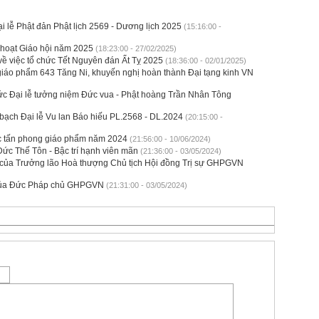
i lễ Phật đản Phật lịch 2569 - Dương lịch 2025
(15:16:00 -
h hoạt Giáo hội năm 2025
(18:23:00 - 27/02/2025)
ề việc tổ chức Tết Nguyên đán Ất Tỵ 2025
(18:36:00 - 02/01/2025)
áo phẩm 643 Tăng Ni, khuyến nghị hoàn thành Đại tạng kinh VN
hức Đại lễ tưởng niệm Đức vua - Phật hoàng Trần Nhân Tông
ạch Đại lễ Vu lan Báo hiếu PL.2568 - DL.2024
(20:15:00 -
ệc tấn phong giáo phẩm năm 2024
(21:56:00 - 10/06/2024)
Đức Thế Tôn - Bậc trí hạnh viên mãn
(21:36:00 - 03/05/2024)
 của Trưởng lão Hoà thượng Chủ tịch Hội đồng Trị sự GHPGVN
 của Đức Pháp chủ GHPGVN
(21:31:00 - 03/05/2024)