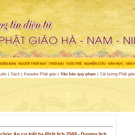
DIỄN ĐÀN
NGƯỜI THỜI NAY
THỜI ĐẠI
TUỔI TRẺ
NGHIÊN CỨU
VĂN HỌC
VĂN 
udio
Sách
Karaoke Phật giáo
Văn bản quy phạm
Cải lương Phật giá
chức An cư kiết hạ Phật lịch 2569 - Dương lịch