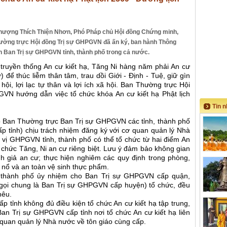
thượng Thích Thiện Nhơn, Phó Pháp chủ Hội đồng Chứng minh,
hường trực Hội đồng Trị sự GHPGVN đã ấn ký, ban hành Thông
ến Ban Trị sự GHPGVN tỉnh, thành phố trong cả nước.
 truyền thống An cư kiết hạ, Tăng Ni hàng năm phải An cư
 để thúc liễm thân tâm, trau dồi Giới - Định - Tuệ, giữ gìn
ội, lợi lạc tự thân và lợi ích xã hội. Ban Thường trực Hội
VN hướng dẫn việc tổ chức khóa An cư kiết hạ Phật lịch
Tin 
do Ban Thường trực Ban Trị sự GHPGVN các tỉnh, thành phố
p tỉnh) chịu trách nhiệm đăng ký với cơ quan quản lý Nhà
 vị GHPGVN tỉnh, thành phố có thể tổ chức từ hai điểm An
tổ chức Tăng, Ni an cư riêng biệt. Lưu ý đảm bảo không gian
h giả an cư; thực hiện nghiêm các quy định trong phòng,
 nổ và an toàn vệ sinh thực phẩm.
 thành phố ủy nhiệm cho Ban Trị sự GHPGVN cấp quận,
 (gọi chung là Ban Trị sự GHPGVN cấp huyện) tổ chức, đều
 nêu.
p tỉnh không đủ điều kiện tổ chức An cư kiết hạ tập trung,
 Ban Trị sự GHPGVN cấp tỉnh nơi tổ chức An cư kiết hạ liên
ơ quan quản lý Nhà nước về tôn giáo cùng cấp.