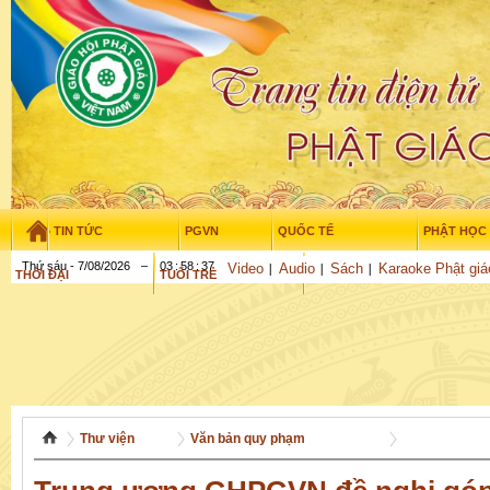
TIN TỨC
PGVN
QUỐC TẾ
PHẬT HỌC
Thứ sáu - 7/08/2026
–
03
:
58
:
37
Video
Audio
Sách
Karaoke Phật giá
THỜI ĐẠI
TUỔI TRẺ
NGHIÊN CỨU
GỬI BÀI
Thư viện
Văn bản quy phạm