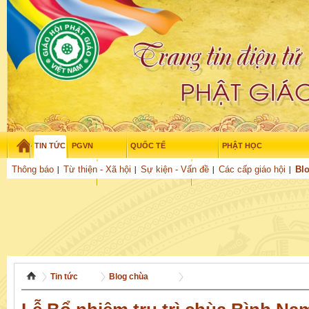
TIN TỨC
PGVN
QUỐC TẾ
PHẬT HỌC
Thứ năm - 6/08/2026
–
23
:
02
:
07
Thông báo
Từ thiện - Xã hội
Sự kiện - Vấn đề
Các cấp giáo hội
Bl
THỜI ĐẠI
TUỔI TRẺ
NGHIÊN CỨU
THƯ VIỆN
GỬI BÀI
Tin tức
Blog chùa