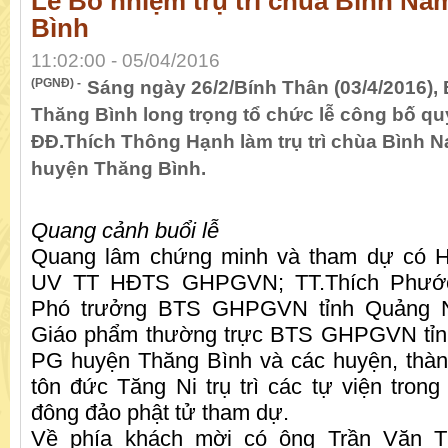
Lễ Bổ nhiệm trụ trì chùa Bình Na
Bình
11:02:00 - 05/04/2016
(PGNĐ) -
Sáng ngày 26/2/Bính Thân (03/4/2016
Thăng Bình long trọng tổ chức lễ công bố qu
ĐĐ.Thích Thông Hạnh làm trụ trì chùa Bình 
huyện Thăng Bình.
Quang cảnh buổi lễ
Quang lâm chứng minh và tham dự có H
UV TT HĐTS GHPGVN; TT.Thích Phướ
Phó trưởng BTS GHPGVN tỉnh Quảng N
Giáo phẩm thường trực BTS GHPGVN tỉ
PG huyện Thăng Bình và các huyện, thàn
tôn đức Tăng Ni trụ trì các tự viện trong
đông đảo phật tử tham dự.
Về phía khách mời có ông Trần Văn T