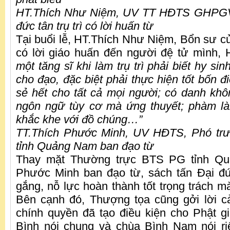
HT.Thích Như Niệm, UV TT HĐTS GHPGV
đức tân trụ trì có lời huấn từ
Tại buổi lễ, HT.Thích Như Niệm, Bổn sư của
có lời giáo huấn đến người đệ tử mình,
một tăng sĩ khi làm trụ trì phải biết hy si
cho đạo, đặc biệt phải thực hiện tốt bốn đi
sẻ hết cho tất cả mọi người; có danh kh
ngôn ngữ tùy cơ mà ứng thuyết; phàm là
khắc khe với đồ chúng…”
TT.Thích Phước Minh, UV HĐTS, Phó 
tỉnh Quảng Nam ban đạo từ
Thay mặt Thường trực BTS PG tỉnh Qu
Phước Minh ban đạo từ, sách tấn Đại đức
gắng, nỗ lực hoàn thành tốt trọng trách m
Bên cạnh đó, Thượng tọa cũng gởi lời 
chính quyền đã tạo điều kiện cho Phật g
Bình nói chung và chùa Bình Nam nói riê