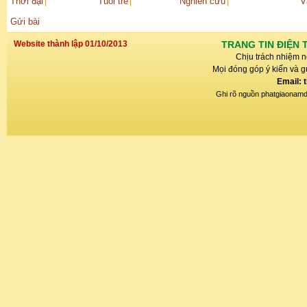
Thời đại
Tuổi trẻ
Nghiên cứu
V
Gửi bài
Website thành lập 01/10/2013
TRANG TIN ĐIỆN 
Chịu trách nhiệm n
Mọi đóng góp ý kiến và gử
Email: 
Ghi rõ nguồn phatgiaonamdin