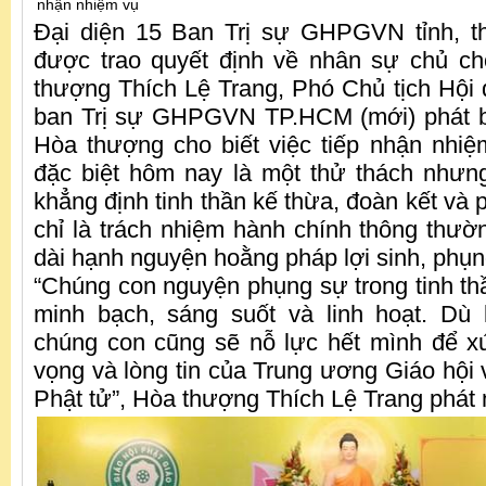
nhận nhiệm vụ
Đại diện 15 Ban Trị sự GHPGVN tỉnh, 
được trao quyết định về nhân sự chủ chố
thượng Thích Lệ Trang, Phó Chủ tịch Hội 
ban Trị sự GHPGVN TP.HCM (mới) phát b
Hòa thượng cho biết việc tiếp nhận nhiệ
đặc biệt hôm nay là một thử thách nhưn
khẳng định tinh thần kế thừa, đoàn kết và p
chỉ là trách nhiệm hành chính thông thườ
dài hạnh nguyện hoằng pháp lợi sinh, phụn
“Chúng con nguyện phụng sự trong tinh thầ
minh bạch, sáng suốt và linh hoạt. Dù
chúng con cũng sẽ nỗ lực hết mình để x
vọng và lòng tin của Trung ương Giáo hội 
Phật tử”, Hòa thượng Thích Lệ Trang phát