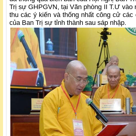
Trị sự GHPGVN, tại Văn phòng II T.Ư vào n
thu các ý kiến và thống nhất công cử các
của Ban Trị sự tỉnh thành sau sáp nhập.