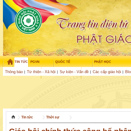
TIN TỨC
PGVN
QUỐC TẾ
PHẬT HỌC
Thứ sáu - 7/08/2026
–
01
:
40
:
29
Thông báo
Từ thiện - Xã hội
Sự kiện - Vấn đề
Các cấp giáo hội
Blo
THỜI ĐẠI
TUỔI TRẺ
NGHIÊN CỨU
THƯ VIỆN
GỬI BÀI
Tin tức
Thời sự