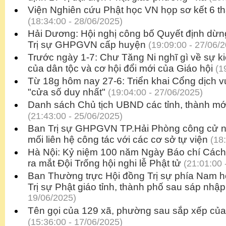
Viện Nghiên cứu Phật học VN họp sơ kết 6 
(18:34:00 - 28/06/2025)
Hải Dương: Hội nghị công bố Quyết định dừn
Trị sự GHPGVN cấp huyện
(19:09:00 - 27/06/
Trước ngày 1-7: Chư Tăng Ni nghĩ gì về sự kiệ
của dân tộc và cơ hội đổi mới của Giáo hội
(19
Từ 18g hôm nay 27-6: Triển khai Cổng dịch v
"cửa số duy nhất"
(19:04:00 - 27/06/2025)
Danh sách Chủ tịch UBND các tỉnh, thành mớ
(21:43:00 - 25/06/2025)
Ban Trị sự GHPGVN TP.Hải Phòng công cử nh
mối liên hệ công tác với các cơ sở tự viện
(18:
Hà Nội: Kỷ niệm 100 năm Ngày Báo chí Các
ra mắt Đội Trống hội nghi lễ Phật tử
(21:01:00 
Ban Thường trực Hội đồng Trị sự phía Nam 
Trị sự Phật giáo tỉnh, thành phố sau sáp nhập
19/06/2025)
Tên gọi của 129 xã, phường sau sắp xếp của 
(15:36:00 - 17/06/2025)