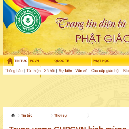
TIN TỨC
PGVN
QUỐC TẾ
PHẬT HỌC
Thứ sáu - 7/08/2026
–
12
:
07
:
04
Thông báo
Từ thiện - Xã hội
Sự kiện - Vấn đề
Các cấp giáo hội
Blo
THỜI ĐẠI
TUỔI TRẺ
NGHIÊN CỨU
THƯ VIỆN
GỬI BÀI
Tin tức
Thời sự