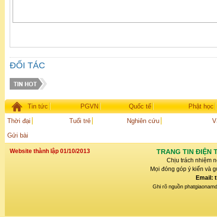
ĐỐI TÁC
Tin tức
PGVN
Quốc tế
Phật học
Thời đại
Tuổi trẻ
Nghiên cứu
V
Gửi bài
Website thành lập 01/10/2013
TRANG TIN ĐIỆN 
Chịu trách nhiệm n
Mọi đóng góp ý kiến và gử
Email: 
Ghi rõ nguồn phatgiaonamdin