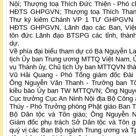
Nội; Thượng toạ Thích Đức Thiện - Phó ch
HĐTS GHPGVN; Thượng toạ Thích Than
Thư ký kiêm Chánh VP 1 TƯ GHPGVN 
HĐTS GHPGVN, Lãnh đạo các Ban, Việ
tôn đức Lãnh đạo BTSPG các tỉnh, thàn
dự.
Về phía đại biểu tham dự có Bà Nguyễn 
tịch Ủy ban Trung ương MTTQ Việt Nam, 
vụ Thành ủy, Chủ tịch Ủy ban MTTQVN th
Vũ Hải Quang - Phó Tổng giám đốc Đài t
Ông Nguyễn Văn Thanh - Trưởng ban Tô
kiều bào Ủy ban TW MTTQVN; Ông Nguyễ
Cục trưởng Cục An Ninh Nội địa Bộ Công
Thúy - Phó Trưởng phòng Phật giáo Ban T
Bộ Dân tộc và Tôn giáo; Ông Nguyễn 
Giám đốc phụ trách Sở Dân tộc và Tôn g
quý vị các Ban Bộ ngành Trung ương và T