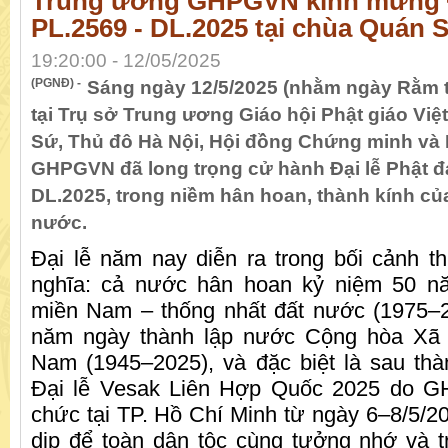
Trung ương GHPGVN kính mừng Đ
PL.2569 - DL.2025 tại chùa Quán 
19:20:00 - 12/05/2025
(PGNĐ) -
Sáng ngày 12/5/2025 (nhằm ngày Rằm t
tại Trụ sở Trung ương Giáo hội Phật giáo Vi
Sứ, Thủ đô Hà Nội, Hội đồng Chứng minh và 
GHPGVN đã long trọng cử hành Đại lễ Phật đ
DL.2025, trong niềm hân hoan, thành kính của
nước.
Đại lễ năm nay diễn ra trong bối cảnh th
nghĩa: cả nước hân hoan kỷ niệm 50 n
miền Nam – thống nhất đất nước (1975–2
năm ngày thành lập nước Cộng hòa Xã 
Nam (1945–2025), và đặc biệt là sau th
Đại lễ Vesak Liên Hợp Quốc 2025 do G
chức tại TP. Hồ Chí Minh từ ngày 6–8/5/20
dịp để toàn dân tộc cùng tưởng nhớ và 