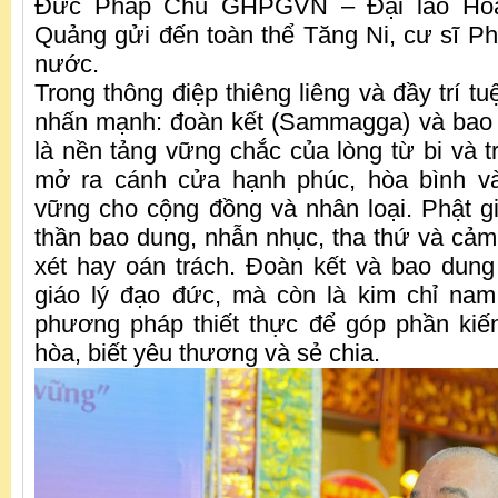
Đức Pháp Chủ GHPGVN – Đại lão Hòa 
Quảng gửi đến toàn thể Tăng Ni, cư sĩ Phậ
nước.
Trong thông điệp thiêng liêng và đầy trí 
nhấn mạnh: đoàn kết (Sammagga) và bao 
là nền tảng vững chắc của lòng từ bi và tr
mở ra cánh cửa hạnh phúc, hòa bình và
vững cho cộng đồng và nhân loại. Phật gi
thần bao dung, nhẫn nhục, tha thứ và cảm 
xét hay oán trách. Đoàn kết và bao dung 
giáo lý đạo đức, mà còn là kim chỉ nam
phương pháp thiết thực để góp phần kiế
hòa, biết yêu thương và sẻ chia.