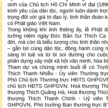
sinh của Chủ tịch Hồ Chí Minh vĩ đại (189
kính yêu của dân tộc, người luôn dành trọn
trọng đối với giá trị đạo lý, tinh thần đoàn 
có Phật giáo Việt Nam.
Trong không khí linh thiêng ấy, lễ Phật đ
tưởng niệm ngày Đức Bản Sư Thích Ca M
đời, mà còn là biểu tượng cho tinh thần n
– gắn bó cùng dân tộc, đồng hành cùng 
sáng trí tuệ và từ bi soi đường cho cuộc
phần dựng xây một xã hội văn minh, hòa b
Tham dự và chứng minh buổi lễ có Trư
Thích Thanh Nhiễu - Ủy viên Thường 
Phó Chủ tịch Thường trực HĐTS GHPGVN
chủ tịch HĐTS GHPGVN: Hoà thượng Thí
thượng Thích Quảng Hà, Hoà thượng Thíc
thượng Thích Thanh Chính - Uỷ viên
GHPGVN, Phó trưởng Ban thường trực