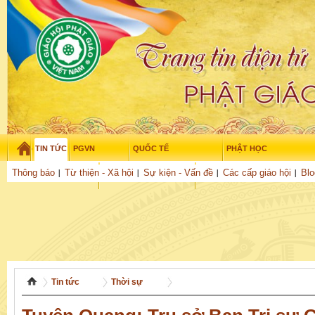
TIN TỨC
PGVN
QUỐC TẾ
PHẬT HỌC
Chủ nhật - 9/08/2026
–
06
:
09
:
41
Thông báo
Từ thiện - Xã hội
Sự kiện - Vấn đề
Các cấp giáo hội
Blo
THỜI ĐẠI
TUỔI TRẺ
NGHIÊN CỨU
THƯ VIỆN
GỬI BÀI
Tin tức
Thời sự