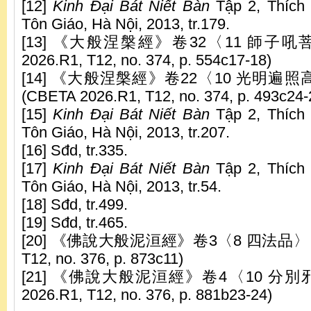
[12]
Kinh Đại Bát Niết Bàn
Tập 2, Thích 
Tôn Giáo, Hà Nội, 2013, tr.179.
[13] 《大般涅槃經》卷32〈11 師子吼菩
2026.R1, T12, no. 374, p. 554c17-18)
[14] 《大般涅槃經》卷22〈10 光明
(CBETA 2026.R1, T12, no. 374, p. 493c24-
[15]
Kinh Đại Bát Niết Bàn
Tập 2, Thích 
Tôn Giáo, Hà Nội, 2013, tr.207.
[16] Sđd, tr.335.
[17]
Kinh Đại Bát Niết Bàn
Tập 2, Thích 
Tôn Giáo, Hà Nội, 2013, tr.54.
[18] Sđd, tr.499.
[19] Sđd, tr.465.
[20] 《佛說大般泥洹經》卷3〈8 四法品〉：(C
T12, no. 376, p. 873c11)
[21] 《佛說大般泥洹經》卷4〈10 分別邪
2026.R1, T12, no. 376, p. 881b23-24)