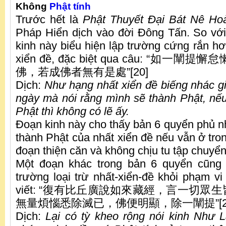
Không
Phật tính
Trước hết là
Phật Thuyết Đại Bát Nê Ho
Pháp Hiển dịch vào đời Đông Tấn. So vớ
kinh này biểu hiện lập trường cứng rắn hơ
xiển đề, đặc biệt qua câu: “如
佛，若成佛者無有是處”[20]
Dịch:
Như hạng nhất xiển đề biếng nhác gi
ngày mà nói rằng mình sẽ thành Phật, nếu
Phật thì không có lẽ ấy.
Đoạn kinh này cho thấy bản 6 quyển phủ n
thành Phật của nhất xiển đề nếu vẫn ở trong
đoạn thiện căn và không chịu tu tập chuyển
Một đoạn khác trong bản 6 quyển cũng c
trường loại trừ nhất-xiển-đề khỏi phạm vi
viết: “復有比丘廣說如來藏經，言一切
無量煩惱悉除滅已，佛便明顯，除一闡提”[2
Dịch:
Lại có tỳ kheo rộng nói kinh Như L