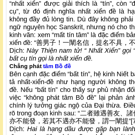
“nhất xiển” được giải thích là “tín”, còn 
cụ”, từ đó định nghĩa nhất xiển đề là hạn
không đầy đủ lòng tin. Dù đây không phải 
ngữ nguyên học Sanskrit, nhưng nó cho thấ
kinh văn: xem “mất tín tâm” là đặc điểm bả
xiển đề: “善男子！一闡名信，提名不具，
Dịch:
Này Thiện nam tử! “ Nhất Xiển” gọi “T
bất cụ tín gọi là nhất xiển đề.
Chẳng phát
tâm Bồ đề
Bên cạnh đặc điểm “bất tín”, hệ kinh Niết 
tả nhất-xiển-đề như hạng người không t
đề. Nếu “bất tín” cho thấy sự phủ nhận đối
việc “không phát tâm Bồ đề” lại phản án
chính lý tưởng giác ngộ của Đại thừa. Điề
rõ trong đoạn kinh sau: “二者雖
亦不能發，若其不遇亦不能發，謂一闡提”[7
Dịch:
Hai là hạng dầu được gặp bạn lành