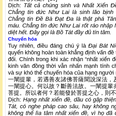
Dịch:
Tất cả chúng sinh và Nhất Xiển Đề
Chẳng tin đức Như Lai là sinh lão bịnh
Chẳng tin Đề Bà Đạt Đa là thật phá Tăn
máu. Chẳng tin đức Như Lai rốt ráo nhập N
diệt hết. Đây gọi là Bồ Tát đầy đủ tín tâm.
Chuyển hóa
Tuy nhiên, điều đáng chú ý là
Đại Bát Ni
quyển không hoàn toàn khẳng định vấn đề t
đối. Chính trong khi xác nhận “nhất xiển đề
kinh văn đồng thời vẫn nhấn mạnh tính ch
và sự khó thể chuyển hóa của hạng người 
一闡提輩，若遇善友諸佛菩薩聞說深法，
一闡提心。何以故？斷善法故。一闡提輩
菩提。所以者何？若能發於菩提之心，則不復
Dịch:
Hạng nhất xiển đề, dầu có gặp thiệ
Tát, có nghe pháp cao sâu, hay không n
không thể lìa tâm nhất xiển đề, vì họ đã 