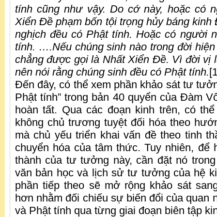
tính cũng như vậy. Do cớ này, hoặc có 
Xiển Đề phạm bốn tội trọng hủy báng kinh 
nghịch đều có Phật tính. Hoặc có người n
tính. ….Nếu chúng sinh nào trong đời hiện t
chẳng được gọi là Nhất Xiển Đề. Vì đời vị l
nên nói rằng chúng sinh đều có Phật tính.
[
Đến đây, có thể xem phần khảo sát tư tưởn
Phật tính” trong bản 40 quyển của Đàm 
hoàn tất. Qua các đoạn kinh trên, có th
không chủ trương tuyệt đối hóa theo hướn
mà chủ yếu triển khai vấn đề theo tinh t
chuyển hóa của tâm thức. Tuy nhiên, để 
thành của tư tưởng này, cần đặt nó trong t
văn bản học và lịch sử tư tưởng của hệ k
phần tiếp theo sẽ mở rộng khảo sát san
hơn nhằm đối chiếu sự biến đổi của quan n
và Phật tính qua từng giai đoạn biên tập ki