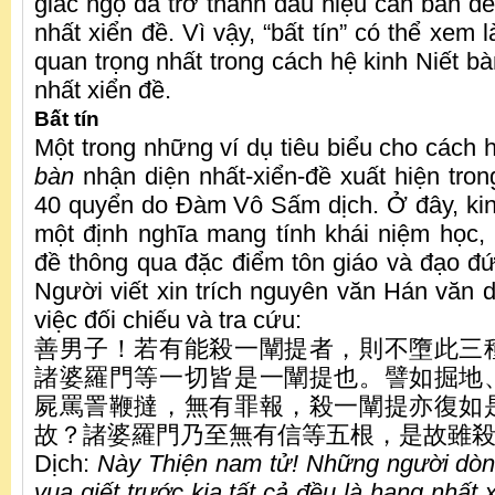
giác ngộ đã trở thành dấu hiệu căn bản để
nhất xiển đề. Vì vậy, “bất tín” có thể xem 
quan trọng nhất trong cách hệ kinh Niết bà
nhất xiển đề.
Bất tín
Một trong những ví dụ tiêu biểu cho cách 
bàn
nhận diện nhất-xiển-đề xuất hiện tro
40 quyển do Đàm Vô Sấm dịch. Ở đây, ki
một định nghĩa mang tính khái niệm học,
đề thông qua đặc điểm tôn giáo và đạo đứ
Người viết xin trích nguyên văn Hán văn d
việc đối chiếu và tra cứu:
善男子！若有能殺一闡提者，則不墮此三
諸婆羅門等一切皆是一闡提也。譬如掘地
屍罵詈鞭撻，無有罪報，殺一闡提亦復如
故？諸婆羅門乃至無有信等五根，是故雖殺不
Dịch:
Này Thiện nam tử! Những người dò
vua giết trước kia tất cả đều là hạng nhất 