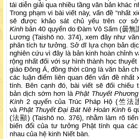
tái diễn giải qua nhiều tầng văn bản khác n
Trong phạm vi bài viết này, vấn đề “nhất xi
sẽ được khảo sát chủ yếu trên cơ s
Kinh
bản 40 quyển do Đàm Vô Sấm (曇無讖)
Lương (Taishō no. 374), xem đây như vă
phân tích tư tưởng. Sở dĩ lựa chọn bản dị
nghiên cứu vì đây là bản kinh hoàn chỉnh 
rộng nhất đối với sự hình thành học thuyết 
giáo Đông Á, đồng thời cũng là văn bản ch
các luận điểm liên quan đến vấn đề nhất 
tính. Bên cạnh đó, bài viết sẽ đối chiếu
bản dịch sớm hơn là
Phật Thuyết Phương
Kinh
2 quyển của Trúc Pháp Hộ (竺法護)
và
Phật Thuyết Đại Bát Nê Hoàn Kinh
6 q
(法顯) (Taishō no. 376), nhằm làm rõ tiến 
biến đổi của tư tưởng Phật tính qua cá
nhau của hệ kinh Niết bàn.