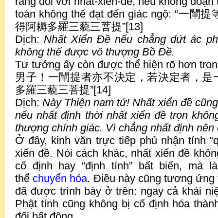
rằng đối với nhất-xiển-đề, nếu không đoạn 
toàn không thể đạt đến giác ngộ
得阿耨多羅三藐三菩提”[13]
Dịch:
Nh
ấ
t Xiển Đề nếu chẳng dứt ác ph
không thể được vô thượng Bồ Đề.
Tư tưởng ấy còn được thể hiện rõ hơn tron
男子！一闡提者亦不決定，若決定者，是
多羅三藐三菩提”[14]
Dịch:
Này Thiện nam tử! Nh
ấ
t xiển đề cũng
nếu nhất định thời nhất xiển đề trọn khôn
thượng chính giác. Vì chẳng nhất định nên
Ở đây, kinh văn trực tiếp phủ nhận tính “
xiển đề. Nói cách khác, nhất xiển đề khôn
cố định hay “định tính” bất biến, mà l
thể
chuyển hóa
. Điều này cũng tương ứng v
đã được trình bày ở trên: ngay cả khái ni
Phật tính cũng không bị cố định hóa thành
đối bất động.