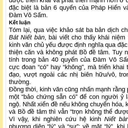
được triển khai và phát triển mạnh hơn ở 
đặc biệt là bản 6 quyển của Pháp Hiển 
Đàm Vô Sấm.
Kết luận
Tóm lại, qua việc khảo sát ba bản dịch c
Bát Niết bàn
, bài viết cho thấy khái niệm 
kinh văn chủ yếu được định nghĩa qua đặc 
thiện căn và không phát Bồ đề tâm. Tuy n
tính trong bản 40 quyển của Đàm Vô Sấm
cực đoan “có” hay “không”, mà triển khai 
đạo, vượt ngoài các nhị biên hữu/vô, tro
thường.
Đồng thời, kinh văn cũng nhấn mạnh rằng p
một “bảo chứng sẵn có” để con người ỷ l
ngộ. Nhất xiển đề nếu không chuyển hóa, k
và Bồ đề tâm thì vẫn “trọn không thể đượ
Vì vậy, khi nghiên cứu hệ kinh
Niết bà
phương diện “lý” và “sự”: về mặt “lý”, khi 