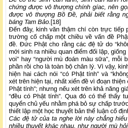
chứng được vô thượng chính gíac, nên gọ
được vô thượng Bồ Đề, phải biết rằng n
báng Tam Bảo.
[18]
Đến đây, kinh văn thậm chí còn trực tiếp
trường cố chấp một chiều về vấn đề Phật
đề. Đức Phật cho rằng các đệ tử do “khô
mới sinh ra nhiều quan điểm đối lập, giốn
voi” hay “người mù đoán màu sữa”, mỗi b
phần rồi cho là toàn bộ chân lý. Vì vậy, ki
hiện hai cách nói “có Phật tính” và “khôn
xét trên hiện tại, nhất xiển đề vì đoạn thiệ
Phật tính”; nhưng nếu xét trên khả năng giác
“đều có Phật tính”. Qua đó có thể thấy 
quyển chủ yếu nhằm phá bỏ sự chấp trước 
thiết lập một học thuyết bản thể luận cố địn
Các đệ tử của ta nghe lời này chẳng hiểu 
nhiều thuyết khác nhau, như người mù hỏ