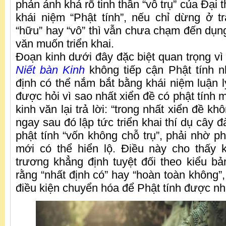
phản ánh khá rõ tinh thần “vô trụ” của Đại 
khái niệm “Phật tính”, nếu chỉ dừng ở 
“hữu” hay “vô” thì vẫn chưa chạm đến dụn
văn muốn triển khai.
Đoạn kinh dưới đây đặc biệt quan trọng vì
Niết bàn Kinh
không tiếp cận Phật tính n
định có thể nắm bắt bằng khái niệm luận l
được hỏi vì sao nhất xiển đề có phật tính 
kinh văn lại trả lời: “trong nhất xiển đề khô
ngay sau đó lập tức triển khai thí dụ cây đ
phật tính “vốn không chỗ trụ”, phải nhờ p
mới có thể hiển lộ. Điều này cho thấy 
trương khẳng định tuyệt đối theo kiểu bả
rằng “nhất định có” hay “hoàn toàn không
điều kiện chuyển hóa để Phật tính được nhậ