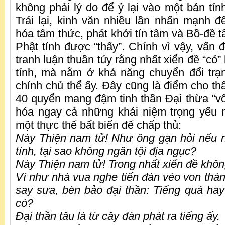
không phải lý do để ỷ lại vào một bản tín
Trái lại, kinh văn nhiều lần nhấn mạnh đ
hóa tâm thức, phát khởi tín tâm và Bồ-đề 
Phật tính được “thấy”. Chính vì vậy, vấn
tranh luận thuần túy rằng nhất xiển đề “có”
tính, mà nằm ở khả năng chuyển đổi trạn
chính chủ thể ấy. Đây cũng là điểm cho th
40 quyển mang đậm tinh thần Đại thừa “vô 
hóa ngay cả những khái niệm trọng yếu 
một thực thể bất biến để chấp thủ:
Này Thiện nam tử! Như ông gạn hỏi nếu n
tính, tại sao không ngăn tội địa ngục?
Này Thiện nam tử! Trong nhất xiển đề không
Ví như nhà vua nghe tiến đàn véo von thánh
say sưa, bèn bảo đại thần: Tiếng quá ha
có?
Đại thần tâu là từ cây đàn phát ra tiếng ấy.