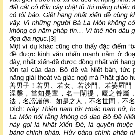
đất cắt cỏ đốn cây chặt tử thi mắng nhiếc
có tội báo. Giết hạng nhất xiển đề cũng k
vậy. Vì những người Bà La Môn không có
không có năm pháp tín… Vì thế nên dầu g
đọa địa ngục.
[3]
Một ví dụ khác cũng cho thấy đặc điểm “bấ
đề được kinh văn nhấn mạnh nằm ở đoạn
đây, nhất xiển-đề được đồng nhất với hạn
tồn tại của đạo, Bồ đề và Niết bàn, tức
năng giải thoát và giác ngộ mà Phật giáo 
善男子！若男、若女、若沙門、若婆羅門
涅槃，當知是輩，名一闡提，魔之眷屬
法，名謗諸佛。如是之人，不名世間，不名非
Dịch:
Này Thiện nam tử! Hoặc nam nữ, 
La Môn nói rằng không có đạo Bồ Đề Niết
này gọi là Nhất Xiển Đề, là quyến thuộc
báng chính pháp. Hủy báng chính pháp n