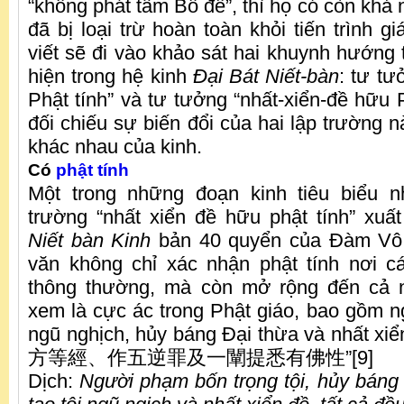
“không phát tâm Bồ đề”, thì họ có còn khả
đã bị loại trừ hoàn toàn khỏi tiến trình g
viết sẽ đi vào khảo sát hai khuynh hướng 
hiện trong hệ kinh
Đại Bát Niết-bàn
: tư tư
Phật tính” và tư tưởng “nhất-xiển-đề hữu P
đối chiếu sự biến đổi của hai lập trường 
khác nhau của kinh.
Có
phật tính
Một trong những đoạn kinh tiêu biểu n
trường “nhất xiển đề hữu phật tính” xuấ
Niết
bàn Kinh
bản 40 quyển của Đàm Vô 
văn không chỉ xác nhận phật tính nơi c
thông thường, mà còn mở rộng đến cả 
xem là cực ác trong Phật giáo, bao gồm n
ngũ nghịch, hủy báng Đại thừa và nhấ
方等經、作五逆罪及一闡提悉有佛性”[9]
Dịch:
Người phạm bốn trọng tội, hủy báng 