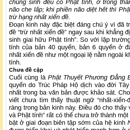
chúng sinh đều có Phật tính, ở trong thâ
não che lấp; khi phiền não diệt hết thì Phật
trừ hạng nhất xiển đề.
Đoạn kinh này đặc biệt đáng chú ý vì đã t
đề “trừ nhất xiển đề” ngay sau khi khẳng đị
sinh giai hữu Phật tính”. So với lập trườ
tính của bản 40 quyển, bản 6 quyển ở đ
nhất xiển đề như một ngoại lệ nằm ngoài k
tính.
Chưa đề cập
Cuối cùng là
Phật Thuyết Phương Đẳng 
quyển do Trúc Pháp Hộ dịch vào đời Tây
nhất trong ba văn bản được khảo sát. Cho 
viết chưa tìm thấy thuật ngữ “nhất-xiển
ràng trong bản kinh này. Điều đó cho thấy 
và Phật tính” rất có thể chưa trở thành một
bật ở giai đoạn biên tập sớm của hệ kinh