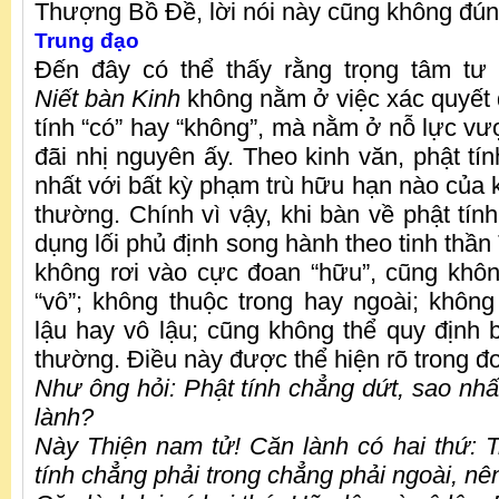
Thượng Bồ Đề, lời nói này cũng không đúng
Trung đạo
Đến đây có thể thấy rằng trọng tâm t
Niết
bàn Kinh
không nằm ở việc xác quyết 
tính “có” hay “không”, mà nằm ở nỗ lực vư
đãi nhị nguyên ấy. Theo kinh văn, phật tí
nhất với bất kỳ phạm trù hữu hạn nào của 
thường. Chính vì vậy, khi bàn về phật tính
dụng lối phủ định song hành theo tinh thần
không rơi vào cực đoan “hữu”, cũng khô
“vô”; không thuộc trong hay ngoài; khôn
lậu hay vô lậu; cũng không thể quy định
thường. Điều này được thể hiện rõ trong đ
Như ông hỏi: Phật tính chẳng dứt, sao nhất
lành?
Này Thiện nam tử! Căn lành có hai thứ: T
tính chẳng phải trong chẳng phải ngoài, nê