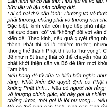
Căn lành lại có hai thứ: Hữu lậu và vô lậu.
hữu lậu vô lậu nên chẳng dứt.
Lại có hai thứ căn lành: Thường và vô thư
phải thường, chẳng phải vô thường nên ch
Đặc biệt, kinh văn còn trực tiếp phủ nhận
hai cực đoan “có” và “không” đối với vấn đ
xiển đề. Theo kinh, nếu quả quyết rằng nh
thành Phật thì đó là “nhiễm trước”; nhưn
không thể thành Phật thì lại là “hư vọng”. C
đề như một trạng thái có thể chuyển hóa t
phát khởi thiện căn và Bồ đề tâm mới khô
Tam bảo:
Nếu hàng đệ tử của ta hiểu bốn nghĩa như
rằng: Nhất Xiển Đề quyết định có Phật 
không Phật tính
…
Nếu có người nói rằng:
vô thượng chính giác, lời này gọi là nhiễm
chẳng được, thời gọi là lời hư vọng
…
Nếu
Đề có thể sinh căn lành, sinh căn lành rồ