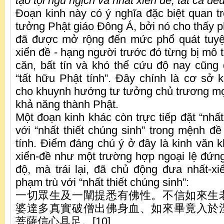
tạo tội ngũ ngịch và nhất xiển đề, tất cả đều
Đoạn kinh này có ý nghĩa đặc biệt quan t
tưởng Phật giáo Đông Á, bởi nó cho thấy p
đã được mở rộng đến mức phổ quát tuyệt
xiển đề - hạng người trước đó từng bị mô 
căn, bất tín và khó thể cứu độ nay cũng
“tất hữu Phật tính”. Đây chính là cơ sở k
cho khuynh hướng tư tưởng chủ trương mọ
khả năng thành Phật.
Một đoạn kinh khác còn trực tiếp đặt “nhấ
với “nhất thiết chúng sinh” trong mệnh đề
tính. Điểm đáng chú ý ở đây là kinh văn 
xiển-đề như một trường hợp ngoại lệ đứn
độ, mà trái lại, đã chủ động đưa nhất-x
phạm trù với “nhất thiết chúng sinh”:
一切眾生及一闡提悉有佛性。不信如來生
婆達多真實破僧出佛身血、如來畢竟入於
菩薩信心具足。[10]