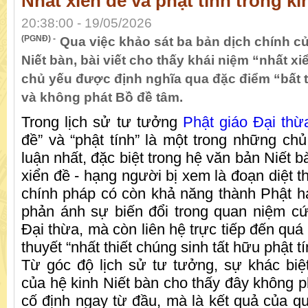
Nhất xiển đề và phật tính trong ki
20:38:00 - 19/05/2026
(PGNĐ) -
Qua việc khảo sát ba bản dịch chính củ
Niết bàn, bài viết cho thấy khái niệm “nhất xi
chủ yếu được định nghĩa qua đặc điểm “bất t
và không phát Bồ đề tâm.
Trong lịch sử tư tưởng
Phật giáo Đại thừ
đề” và “phật tính” là một trong những chủ
luận nhất, đặc biệt trong hệ văn bản Niết b
xiển đề - hạng người bị xem là đoạn diệt t
chính pháp có còn khả năng thành Phật h
phản ánh sự biến đổi trong quan niệm c
Đại thừa, mà còn liên hệ trực tiếp đến quá 
thuyết “nhất thiết chúng sinh tất hữu phật tí
Từ góc độ lịch sử tư tưởng, sự khác biệ
của hệ kinh Niết bàn cho thấy đây không p
cố định ngay từ đầu, mà là kết quả của quá