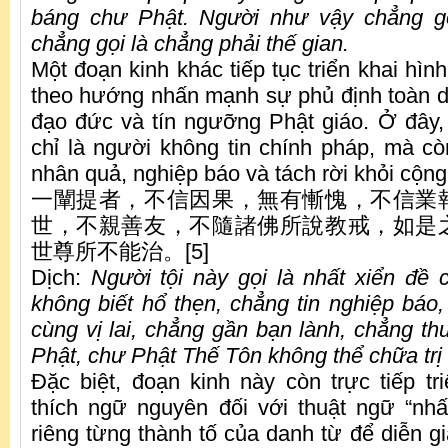
báng chư Phật. Người như vậy chẳng gọ
chẳng gọi là chẳng phải thế gian.
Một đoạn kinh khác tiếp tục triển khai hìn
theo hướng nhấn mạnh sự phủ định toàn di
đạo đức và tín ngưỡng Phật giáo. Ở đây,
chỉ là người không tin chính pháp, mà c
nhân quả, nghiệp báo và tách rời khỏi cộng
一闡提者，不信因果，無有慚愧，不信業
世，不親善友，不隨諸佛所說教戒，如是
世尊所不能治。[5]
Dịch:
Người tội này gọi là nhất xiển đề 
không biết hổ thẹn, chẳng tin nghiệp báo,
cùng vị lai, chẳng gần bạn lành, chẳng th
Phật, chư Phật Thế Tôn không thể chữa trị 
Đặc biệt, đoạn kinh này còn trực tiếp tri
thích ngữ nguyên đối với thuật ngữ “nhất
riêng từng thành tố của danh từ để diễn gi