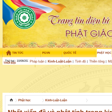
TIN TỨC
PGVN
QUỐC TẾ
PHẬT HỌC
Thứ hai - 10/08/2026
–
19
:
59
:
41
Pháp luận
Kinh-Luật-Luận
Tịnh độ
Thiền tông
Mậ
THỜI ĐẠI
TUỔI TRẺ
NGHIÊN CỨU
THƯ VIỆN
GỬI BÀI
Phật học
Kinh-Luật-Luận