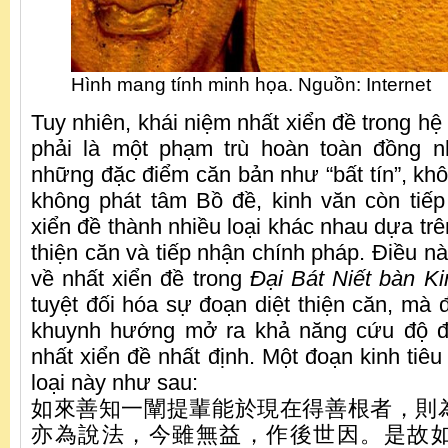
Hình mang tính minh họa. Nguồn: Internet
Tuy nhiên, khái niệm nhất xiển đề trong hệ
phải là một phạm trù hoàn toàn đồng n
những đặc điểm căn bản như “bất tín”, khô
không phát tâm Bồ đề, kinh văn còn tiếp
xiển đề thành nhiều loại khác nhau dựa tr
thiện căn và tiếp nhận chính pháp. Điều n
về nhất xiển đề trong
Đại Bát Niết
bàn Ki
tuyệt đối hóa sự đoạn diệt thiện căn, mà 
khuynh hướng mở ra khả năng cứu độ đ
nhất xiển đề nhất định. Một đoạn kinh tiê
loại này như sau:
如來善知一闡提輩能於現在得善根者，則
亦為說法，今雖無益，作後世因。是故