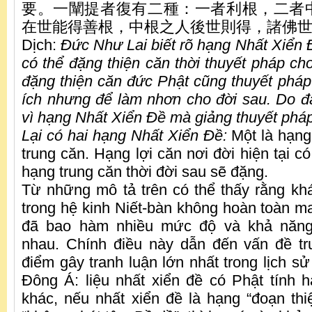
要。一闡提者復有二種：一者利根，二者
在世能得善根，中根之人後世則得，諸佛世尊
Dịch:
Đức Như Lai biết rõ hạng Nhất Xiển Đ
có thể đặng thiện căn thời thuyết pháp ch
đặng thiện căn đức Phật cũng thuyết pháp
ích nhưng để làm nhơn cho đời sau. Do 
vì hạng Nhất Xiển Đề mà giảng thuyết phá
Lại có hai hạng Nhất Xiển Đề:
Một là hạng
trung căn. Hạng lợi căn nơi đời hiện tại có
hạng trung căn thời đời sau sẽ đặng.
Từ những mô tả trên có thể thấy rằng khá
trong hệ kinh Niết-bàn không hoàn toàn ma
đã bao hàm nhiều mức độ và khả năng
nhau. Chính điều này dẫn đến vấn đề tr
điểm gây tranh luận lớn nhất trong lịch s
Đông Á: liệu nhất xiển đề có Phật tính 
khác, nếu nhất xiển đề là hạng “đoạn thiệ