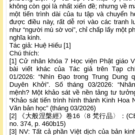
không còn gọi là nhất xiển đề; nhưng về mặ
một tiến trình dài của tu tập và chuyển 
được điều này, rất dễ rơi vào các tranh 
như “người mù sờ voi”, chỉ chấp lấy một phí
nghĩa kinh.
Tác giả: Huệ Hiếu [1]
Chú thích:
[1] Cử nhân khóa 7 Học viện Phật giáo 
bài viết khác của Tác giả trên Tạp c
01/2026: “Nhìn Đạo trong Trung Dung 
Duyên Khởi”. Số tháng 03/2026: “Nhâ
mệnh? Một khảo sát về nền tảng tư tưởn
“Khảo sát tiến trình hình thành Kinh Hoa
Văn bản học” (tháng 03/2026)
[2] 《大般涅槃經》卷16〈8 梵行品〉：(CBETA
no. 374, p. 460b15)
[3] NV: Tất cả phần Việt dịch của bản kin