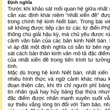
Định nghĩa
Trước khi khảo sát mối quan hệ giữa nhất
cần xác định khái niệm “nhất xiển đề” đư
trong chính hệ kinh Niết bàn. Trong bài vi
sẽ không được tiếp cận từ các từ điển Ph
thống chú giải hậu kỳ, mà chủ yếu được rút
cảnh văn bản của các bản kinh Niết bàn. 
vì áp đặt một định nghĩa có sẵn từ bên ngo
sát cách bản thân kinh văn mô tả đặc điểm, 
của nhất xiển đề trong tiến trình tư tưởn
tính.
Mặc dù trong hệ kinh Niết bàn, nhất xiể
nhiều hình thức và ngữ cảnh khác nhau k
đoạn thiện căn, khi thì chỉ người phỉ bán
tin nhân quả hay hủy báng Đại thừa nhưng
đặc điểm được nhấn mạnh xuyên suốt vẫn 
sự thiếu vắng lòng tin đối với Tam bảo, n