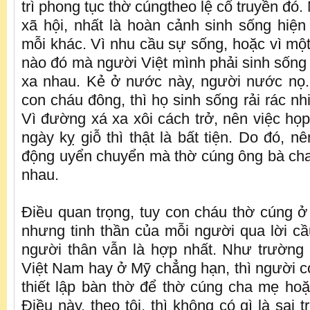
trì phong tục thờ cúngtheo lệ cổ truyền đó
xã hội, nhất là hoàn cảnh sinh sống hiệ
mỗi khác. Vì nhu cầu sự sống, hoặc vì một
nào đó mà người Việt mình phải sinh sống 
xa nhau. Kẻ ở nước này, người nước nọ.
con cháu đông, thì họ sinh sống rải rác nhi
Vì đường xá xa xôi cách trở, nên việc họp
ngày kỵ giỗ thì thật là bất tiện. Do đó, nê
động uyển chuyển mà thờ cúng ông bà ch
nhau.
Ðiều quan trọng, tuy con cháu thờ cúng ở
nhưng tinh thần của mỗi người qua lời 
người thân vẫn là hợp nhất. Như trường
Việt Nam hay ở Mỹ chẳng hạn, thì người c
thiết lập bàn thờ để thờ cúng cha mẹ ho
Ðiều này, theo tôi, thì không có gì là sai 