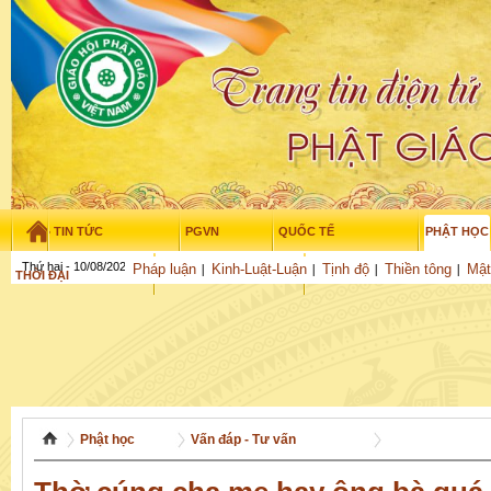
TIN TỨC
PGVN
QUỐC TẾ
PHẬT HỌC
Thứ hai - 10/08/2026
–
02
:
07
:
30
Pháp luận
Kinh-Luật-Luận
Tịnh độ
Thiền tông
Mật
THỜI ĐẠI
TUỔI TRẺ
NGHIÊN CỨU
THƯ VIỆN
GỬI BÀI
Phật học
Vấn đáp - Tư vấn