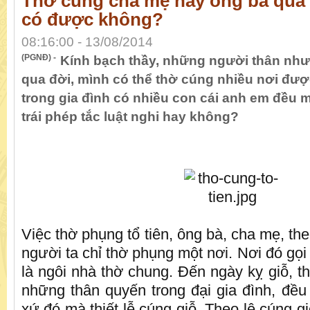
Thờ cúng cha mẹ hay ông bà quá 
có được không?
08:16:00 - 13/08/2014
(PGNĐ) -
Kính bạch thầy, những người thân như
qua đời, mình có thể thờ cúng nhiều nơi đ
trong gia đình có nhiều con cái anh em đều 
trái phép tắc luật nghi hay không?
Việc thờ phụng tổ tiên, ông bà, cha mẹ, the
người ta chỉ thờ phụng một nơi. Nơi đó gọ
là ngôi nhà thờ chung. Ðến ngày kỵ giỗ, th
những thân quyến trong đại gia đình, đều 
xứ đó mà thiết lễ cúng giỗ. Theo lệ cúng g