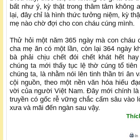
bất như ý, kỳ thật trong thâm tâm không 
lại, đây chỉ là hình thức tưởng niệm, kỳ th
mẹ nào chờ đợi cho con cháu cúng mình.
Thử hỏi một năm 365 ngày mà con cháu c
cha mẹ ăn có một lần, còn lại 364 ngày kh
bà phải chịu chết đói chết khát hết hay
chúng ta mới thấy tục lệ thờ cúng tổ tiê
chúng ta, là nhằm nói lên tinh thần tri ân
cội nguồn, theo một nền văn hóa hiếu đạo
vời của người Việt Nam. Ðây mới chính là
truyền có gốc rễ vững chắc cấm sâu vào l
xưa và mãi đến ngàn sau vậy.
Thíc
In