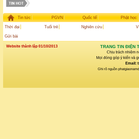
Tin tức
PGVN
Quốc tế
Phật học
Thời đại
Tuổi trẻ
Nghiên cứu
V
Gửi bài
Website thành lập 01/10/2013
TRANG TIN ĐIỆN 
Chịu trách nhiệm n
Mọi đóng góp ý kiến và gử
Email: 
Ghi rõ nguồn phatgiaonamdin