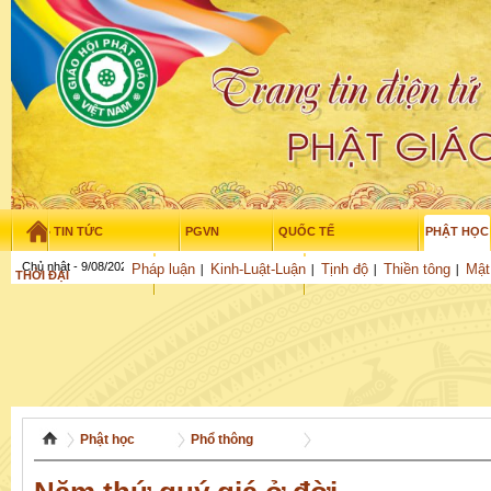
TIN TỨC
PGVN
QUỐC TẾ
PHẬT HỌC
Chủ nhật - 9/08/2026
–
08
:
24
:
15
Pháp luận
Kinh-Luật-Luận
Tịnh độ
Thiền tông
Mật
THỜI ĐẠI
TUỔI TRẺ
NGHIÊN CỨU
THƯ VIỆN
GỬI BÀI
Phật học
Phổ thông