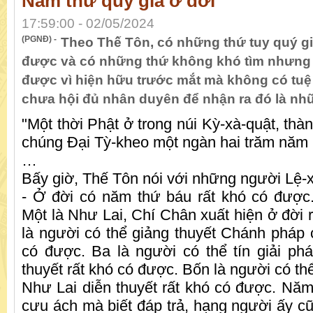
Năm thứ quý giá ở đời
17:59:00 - 02/05/2024
(PGNĐ) -
Theo Thế Tôn, có những thứ tuy quý gi
được và có những thứ không khó tìm nhưng 
được vì hiện hữu trước mắt mà không có tuệ 
chưa hội đủ nhân duyên để nhận ra đó là nhữ
"Một thời Phật ở trong núi Kỳ-xà-quật, thà
chúng Đại Tỳ-kheo một ngàn hai trăm năm
…
Bấy giờ, Thế Tôn nói với những người Lệ-x
- Ở đời có năm thứ báu rất khó có được
Một là Như Lai, Chí Chân xuất hiện ở đời 
là người có thể giảng thuyết Chánh pháp 
có được. Ba là người có thể tín giải p
thuyết rất khó có được. Bốn là người có t
Như Lai diễn thuyết rất khó có được. Nă
cưu ách mà biết đáp trả, hạng người ấy cũ