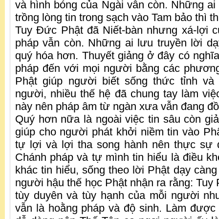
và hình bóng của Ngài vẫn còn. Những ai 
trồng lòng tin trong sạch vào Tam bảo thì t
Tuy Đức Phật đã Niết-bàn nhưng xá-lợi 
pháp vẫn còn. Những ai lưu truyền lời dạ
quý hóa hơn. Thuyết giảng ở đây có nghĩ
pháp đến với mọi người bằng các phương
Phật giúp người biết sống thức tỉnh và
người, nhiều thế hệ đã chung tay làm vi
này nên pháp âm từ ngàn xưa vẫn đang đồ
Quý hơn nữa là ngoài việc tin sâu còn gi
giúp cho người phát khởi niềm tin vào Phậ
tự lợi và lợi tha song hành nên thực s
Chánh pháp và tự mình tin hiểu là điều k
khác tin hiểu, sống theo lời Phật dạy càn
người hậu thế học Phật nhận ra rằng: Tuy 
tùy duyên và tùy hạnh của mỗi người như
vẫn là hoằng pháp và độ sinh. Làm được