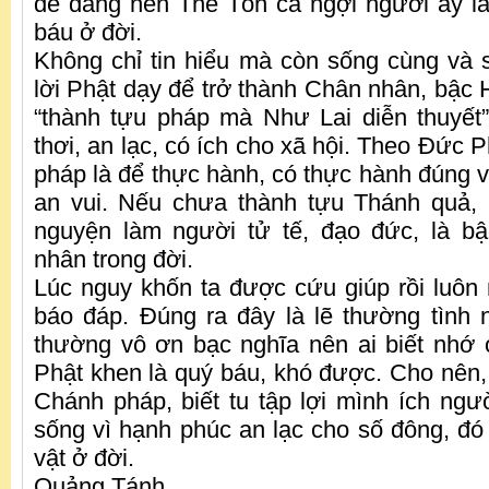
dễ dàng nên Thế Tôn ca ngợi người ấy l
báu ở đời.
Không chỉ tin hiểu mà còn sống cùng và 
lời Phật dạy để trở thành Chân nhân, bậc 
“thành tựu pháp mà Như Lai diễn thuyết
thơi, an lạc, có ích cho xã hội. Theo Đức P
pháp là để thực hành, có thực hành đúng 
an vui. Nếu chưa thành tựu Thánh quả, 
nguyện làm người tử tế, đạo đức, là b
nhân trong đời.
Lúc nguy khốn ta được cứu giúp rồi luôn
báo đáp. Đúng ra đây là lẽ thường tình
thường vô ơn bạc nghĩa nên ai biết nhớ
Phật khen là quý báu, khó được. Cho nên
Chánh pháp, biết tu tập lợi mình ích ngườ
sống vì hạnh phúc an lạc cho số đông, đó
vật ở đời.
Quảng Tánh