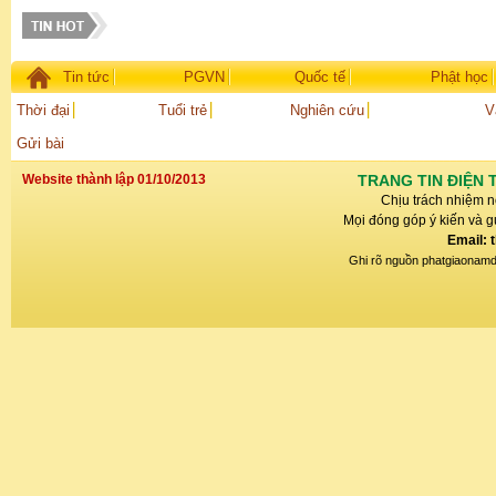
Tin tức
PGVN
Quốc tế
Phật học
Thời đại
Tuổi trẻ
Nghiên cứu
V
Gửi bài
Website thành lập 01/10/2013
TRANG TIN ĐIỆN 
Chịu trách nhiệm n
Mọi đóng góp ý kiến và gử
Email: 
Ghi rõ nguồn phatgiaonamdin