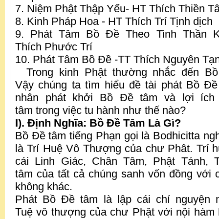
7. Niệm Phật Thập Yếu- HT Thích Thiền T
8. Kinh Pháp Hoa - HT Thích Trí Tịnh dịch
9. Phát Tâm Bồ Đề Theo Tinh Thần K
Thích Phước Trí
10. Phát Tâm Bồ Đề -TT Thích Nguyên Tạ
Trong kinh Phật thường nhắc đến Bồ
Vậy chúng ta tìm hiểu đề tài phát Bồ Đ
nhân phát khởi Bồ Đề tâm và lợi íc
tâm trong việc tu hành như thế nào?
I). Định Nghĩa: Bồ Đề Tâm Là Gì?
Bồ Đề tâm tiếng Phạn gọi là Bodhicitta ng
là Trí Huệ Vô Thượng của chư Phât. Trí h
cái Linh Giác, Chân Tâm, Phật Tánh, 
tâm của tất cả chúng sanh vốn đồng với 
không khác.
Phát Bồ Đề tâm là lập cái chí nguyện
Tuệ vô thượng của chư Phật với nội hàm l