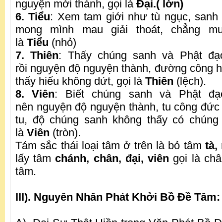
nguyện mới thành, gọi là
Đại.( lớn)
6. Tiểu
: Xem tam giới như tù ngục, sanh 
mong mình mau giải thoát, chẳng mu
là
Tiểu
(nhỏ)
7. Thiên
: Thấy chúng sanh và Phật đạo
rồi nguyện độ nguyện thành, đường công 
thấy hiểu không dứt, gọi là
Thiên
(lệch).
8. Viên
: Biết chúng sanh và Phật đạ
nên nguyện độ nguyện thành, tu công đức
tu, độ chúng sanh không thấy có chúng
là
Viên
(tròn).
Tám sắc thái loại tâm ở trên là bỏ tâm
tà,
lấy tâm
chánh, chân, đại, viên
gọi là ch
tâm.
III). Nguyên Nhân Phát Khởi Bồ Đề Tâm