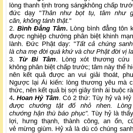
lòng thanh tịnh trong sángkhông chấp trư
đức dạy "
Thân như bọt tụ, tâm như g
căn, không tánh thật.
"
2.
Bình Đẳng Tâm
.
Lòng bình đẳng tôn k
được nghiệp chướng phân biệt khinh mạn
lành. Đức Phật dạy: "
Tất cả chúng sanh
là cha mẹ đời quá khứ và chư Phật đời vị la
3.
Từ Bi Tâm
. Lòng xót thương cứu 
không phân biệt chấp trước; tâm này thể h
nên kết quả được an vui giải thoát, ph
Ngược lại Ái kiến: lòng thương yêu mà c
thức, nên kết quả bị sợi giây tình ái buộc r
4
.
Hoan Hỷ Tâm
. Có 2 thứ: Tùy hỷ và Hỷ 
được chướng tật đố nhỏ nhen. Lòng
chướng hận thù báo phục”.
Tùy hỷ là thấ
lợi, hưng thạnh, thành công, an ổn, 
vẻ mừng giùm. Hỷ xả là dù có chúng sanh