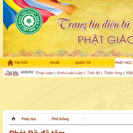
TIN TỨC
PGVN
QUỐC TẾ
PHẬT HỌC
Thứ bảy - 8/08/2026
–
01
:
01
:
12
Pháp luận
Kinh-Luật-Luận
Tịnh độ
Thiền tông
Mật
THỜI ĐẠI
TUỔI TRẺ
NGHIÊN CỨU
THƯ VIỆN
GỬI BÀI
Phật học
Phổ thông