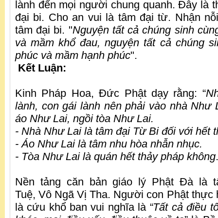
lành đến mọi người chung quanh. Đây là t
đại bi. Cho an vui là tâm đại từ. Nhận nỗ
tâm đại bi. "
Nguyện tất cả chúng sinh cùng
và mầm khổ đau, nguyện tất cả chúng s
phúc và mầm hạnh phúc
".
Kết Luận
:
Kinh Pháp Hoa, Đức Phật dạy rằng: “
Nh
lành, con gái lành nên phải vào nhà Như 
áo Như Lai, ngồi tòa Như Lai.
- Nhà Như Lai là tâm đại Từ Bi đối với hết 
- Áo Như Lai là tâm nhu hòa nhẫn nhục.
- Tòa Như Lai là quán hết thảy pháp không
Nền tảng căn bản giáo lý Phật Đà là t
Tuệ, Vô Ngã Vị Tha. Người con Phật thực 
là cứu khổ ban vui nghĩa là “
T
ất cả điều t