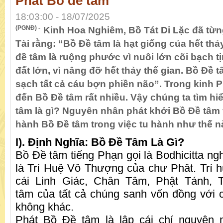
Phát Bồ đề tâm
18:03:00 - 18/07/2025
(PGNĐ) -
Kinh Hoa Nghiêm, Bồ Tát Di Lặc đã từn
Tài rằng: “Bồ Đề tâm là hạt giống của hết th
đề tâm là ruộng phước vì nuôi lớn cõi bạch tị
đất lớn, vì nâng đỡ hết thảy thế gian. Bồ Đề tâ
sạch tất cả cáu bợn phiền não”. Trong kinh 
đến Bồ Đề tâm rất nhiều. Vậy chúng ta tìm hi
tâm là gì? Nguyên nhân phát khởi Bồ Đề tâm v
hành Bồ Đề tâm trong việc tu hành như thế 
I). Định Nghĩa: Bồ Đề Tâm Là Gì?
Bồ Đề tâm tiếng Phạn gọi là Bodhicitta ng
là Trí Huệ Vô Thượng của chư Phât. Trí h
cái Linh Giác, Chân Tâm, Phật Tánh, 
tâm của tất cả chúng sanh vốn đồng với 
không khác.
Phát Bồ Đề tâm là lập cái chí nguyện