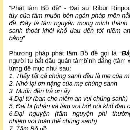
“Phát tâm Bồ đề” - Đại sư Ribur Rinpoc
túy của tám muôn bốn ngàn pháp môn nằ
đề. Đây là tâm nguyện mong mình thành 
sanh thoát khỏi khổ đau đến tới niềm a
bằng
”
Phương pháp phát tâm Bồ đề gọi là “
Bả
người tu bắt đầu quán tâmbình đẳng (tâm xả
từng đề mục như sau:
1. Thấy tất cả chúng sanh đều là mẹ của m
2. Nhớ lại ơn nặng của mẹ chúng sanh
3 Muốn đền trả ơn ấy
4.Đại từ (ban cho niềm an vui chúng sanh)
5. Đại bi (nhận và làm vơi bớt nỗi khổ đau
6.Đại nguyện (tâm nguyện phi thường
nhiệm với toàn thể chúng sanh)
7. Tâm Bồ đề