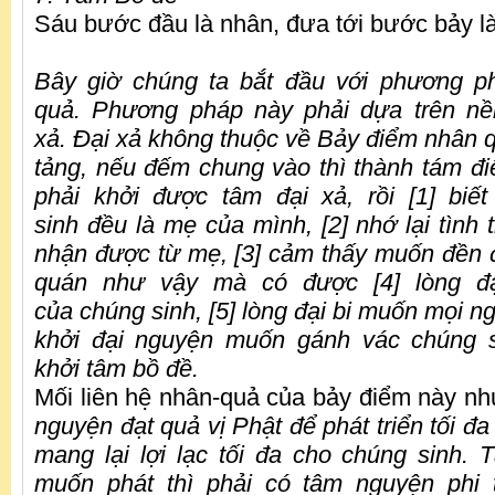
Sáu bước đầu là nhân, đưa tới bước bảy là
Bây giờ chúng ta bắt đầu với phương 
quả. Phương pháp này phải dựa trên nề
xả. Đại xả không thuộc về Bảy điểm nhân q
tảng, nếu đếm chung vào thì thành tám điể
phải khởi được tâm đại xả, rồi [1] biế
sinh đều là mẹ của mình, [2] nhớ lại tình
nhận được từ mẹ, [3] cảm thấy muốn đền 
quán như vậy mà có được [4] lòng đạ
của chúng sinh, [5] lòng đại bi muốn mọi ng
khởi đại nguyện muốn gánh vác chúng si
khởi tâm bồ đề.
Mối liên hệ nhân-quả của bảy điểm này n
nguyện đạt quả vị Phật để phát triển tối đ
mang lại lợi lạc tối đa cho chúng sinh.
muốn phát thì phải có tâm nguyện phi