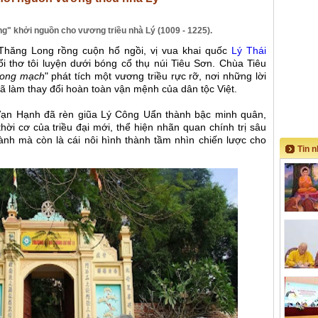
ng" khởi nguồn cho vương triều nhà Lý (1009 - 1225).
ề Thăng Long rồng cuộn hổ ngồi, vị vua khai quốc
Lý Thái
i thơ tôi luyện dưới bóng cổ thụ núi Tiêu Sơn. Chùa Tiêu
long mạch
" phát tích một vương triều rực rỡ, nơi những lời
 làm thay đổi hoàn toàn vận mệnh của dân tộc Việt.
Vạn Hạnh đã rèn giũa Lý Công Uẩn thành bậc minh quân,
hời cơ của triều đại mới, thể hiện nhãn quan chính trị sâu
ành mà còn là cái nôi hình thành tầm nhìn chiến lược cho
Tin 