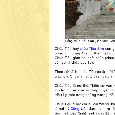
Cổng chùa Tiêu Sơn (Bắc Ninh). Ản
Chùa Tiêu hay
chùa Tiêu Sơn
còn gọ
phường Tương Giang, thành phố T
Chùa Tiêu gồm hai ngôi chùa (chùa
còn gọi là chùa Lục Tổ).
Theo sử sách, chùa Tiêu có từ thời 
giáo lớn. Chùa là nơi tu thiền và giả
Chùa Tiêu là nơi thờ Thiền sư Vạn H
lớn trong việc giáo dưỡng, truyền t
triều Lý, một trong những vương triều
Chùa Tiêu được coi là "
cõi thiêng
" k
là nơi
Lý Công Uẩn
được sinh ra, 
Sơn, tỉnh Bắc Ninh), sinh ngày 12 t