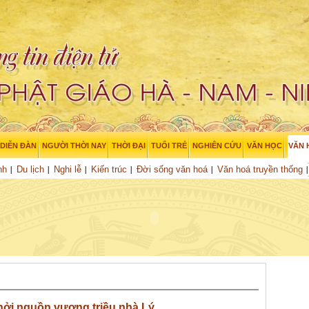
DIỄN ĐÀN
NGƯỜI THỜI NAY
THỜI ĐẠI
TUỔI TRẺ
NGHIÊN CỨU
VĂN HỌC
VĂN 
nh
Du lịch
Nghi lễ
Kiến trúc
Đời sống văn hoá
Văn hoá truyền thống
hởi nguồn vương triều nhà Lý