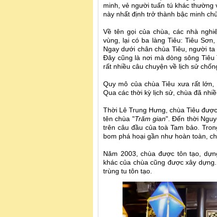
minh, vẻ người tuấn tú khác thường 
này nhất định trở thành bậc minh ch
Về tên gọi của chùa, các nhà nghi
vùng, lại có ba làng Tiêu: Tiêu Sơn
Ngay dưới chân chùa Tiêu, người ta
Đây cũng là nơi mà dòng sông Tiêu T
rất nhiều câu chuyện về lịch sử chố
Quy mô của chùa Tiêu xưa rất lớn,
Qua các thời kỳ lịch sử, chùa đã nhiề
Thời Lê Trung Hưng, chùa Tiêu được 
tên chùa "
Trăm gian
". Đến thời Nguy
trên câu đầu của toà Tam bảo. Tro
bom phá hoại gần như hoàn toàn, chỉ 
Năm 2003, chùa được tôn tạo, dựng
khác của chùa cũng được xây dựng. K
trùng tu tôn tạo.