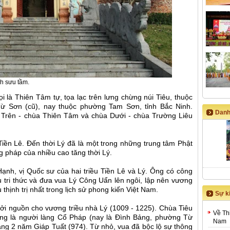
h sưu tầm.
i là Thiên Tâm tự, tọa lạc trên lưng chừng núi Tiêu, thuộc
ừ Sơn (cũ), nay thuộc phường Tam Sơn, tỉnh Bắc Ninh.
Danh
 Trên - chùa Thiên Tâm và chùa Dưới - chùa Trường Liêu
Tiền Lê. Đến thời Lý đã là một trong những trung tâm Phật
ng pháp của nhiều cao tăng thời Lý.
ạnh, vị Quốc sư của hai triều Tiền Lê và Lý. Ông có công
hụ tri thức và đưa vua Lý Công Uẩn lên ngôi, lập nên vương
 thịnh trị nhất trong lịch sử phong kiến Việt Nam.
Sự ki
hởi nguồn cho vương triều nhà Lý (1009 - 1225). Chùa Tiêu
Về Th
ông là người làng Cổ Pháp (nay là Đình Bảng, phường Từ
Nam
háng 2 năm Giáp Tuất (974). Từ nhỏ, vua đã bộc lộ sự thông