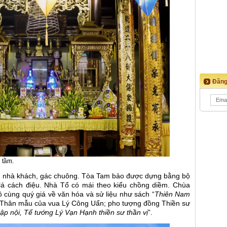
Đăng
 tầm.
, nhà khách, gác chuông. Tòa Tam bảo được dựng bằng bộ
 lá cách điệu. Nhà Tổ có mái theo kiểu chồng diềm. Chùa
vô cùng quý giá về văn hóa và sử liệu như sách “
Thiên Nam
- Thân mẫu của vua Lý Công Uẩn; pho tượng đồng Thiền sư
hập nội, Tể tướng Lý Vạn Hạnh thiền sư thần vị
”.