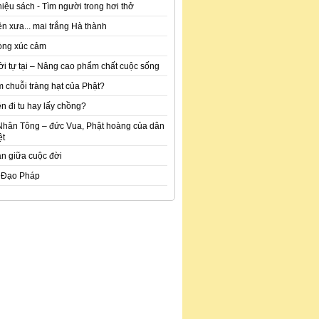
hiệu sách - Tìm người trong hơi thở
n xưa... mai trắng Hà thành
òng xúc cảm
ời tự tại – Nâng cao phẩm chất cuộc sống
m chuỗi tràng hạt của Phật?
n đi tu hay lấy chồng?
Nhân Tông – đức Vua, Phật hoàng của dân
ệt
an giữa cuộc đời
 Đạo Pháp