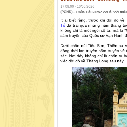
17:08:00 - 16/05/2026
(PGNĐ) -
Chùa Tiêu được coi là "cõi thiê
Ít ai biết rằng, trước khi dời đô v
Tổ
đã trải qua những năm tháng tuổ
không chỉ là một ngôi cổ tự, mà là "
sấm truyền của Quốc sư Vạn Hanh đã
Dưới chân núi Tiêu Sơn, Thiền sư 
đồng thời lan truyền sấm truyền về t
sắc. Nơi đây không chỉ là chốn tu h
việc dời đô về Thăng Long sau này.