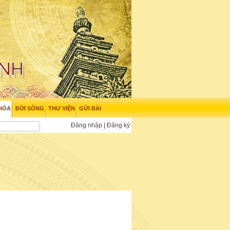
HÓA
ĐỜI SỐNG
THƯ VIỆN
GỬI BÀI
Đăng nhập
|
Đăng ký