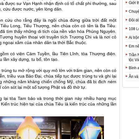
Giới t
và được sư Vạn Hạnh nhận định có tố chất phi thường, sau
ủ, cứu được nước, yên lòng dân.
Chuyệ
ên cứu cho rằng đây là ngôi chùa đứng giữa trời đất một
Đôi d
, Tiêu Long, Tiêu Thượng, nên chùa còn có tên là Ba Tiêu.
108 L
 đã tìm thấy những di tích của nền văn hóa Phùng Nguyên.
ương huyền thoại với truyền tích Trương Chi và là nơi có
Ai trộ
ng ngoại xâm của nhân dân ta thời Bắc thuộc.
Em nê
 gồm có viện Cảm Tuyền, lầu Tiên Lĩnh, tòa Thượng điện.
Trần 
u lần xây dựng, tu bổ, tôn tạo.
tộc Vi
Bình 
trùng tu mở rộng với quy mô lớn với trăm gian, nên còn có
ễn, triều vua Bảo Đại, chùa tiếp tục được trùng tu và ghi lại
Ăn và
ng những năm kháng chiến chống Mỹ, chùa đã bị địch ném
còn sót lại một số tượng Phật và đồ thờ tự.
 lại tòa Tam bảo và trong thời gian này nhiều hạng mục
iến trúc hiện tại của chùa Tiêu là kiến trúc của những lần