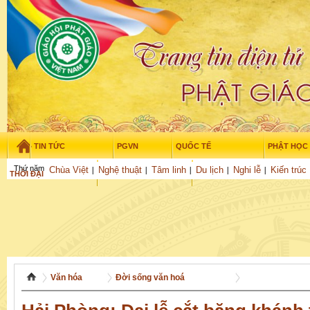
TIN TỨC
PGVN
QUỐC TẾ
PHẬT HỌC
Thứ năm - 6/08/2026
–
15
:
35
:
44
Chùa Việt
Nghệ thuật
Tâm linh
Du lịch
Nghi lễ
Kiến trúc
THỜI ĐẠI
TUỔI TRẺ
NGHIÊN CỨU
GỬI BÀI
Văn hóa
Đời sống văn hoá