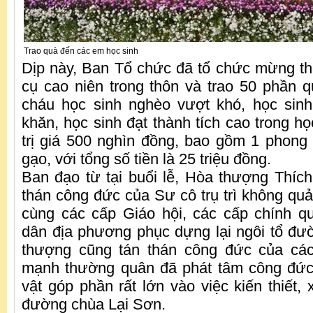
Trao quà đến các em học sinh
Dịp này, Ban Tổ chức đã tổ chức mừng th
cụ cao niên trong thôn và trao 50 phần q
cháu học sinh nghèo vượt khó, học sin
khăn, học sinh đạt thành tích cao trong h
trị giá 500 nghìn đồng, bao gồm 1 phong 
gạo, với tổng số tiền là 25 triệu đồng.
Ban đạo từ tại buổi lễ, Hòa thượng Thíc
thán công đức của Sư cô trụ trì không quả
cùng các cấp Giáo hội, các cấp chính q
dân địa phương phục dựng lại ngôi tổ đư
thượng cũng tán thán công đức của cá
mạnh thường quân đã phát tâm công đức hỗ
vật góp phần rất lớn vào việc kiến thiết, 
đường chùa Lại Sơn.