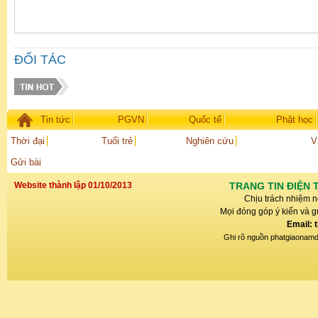
ĐỐI TÁC
Tin tức
PGVN
Quốc tế
Phật học
Thời đại
Tuổi trẻ
Nghiên cứu
V
Gửi bài
Website thành lập 01/10/2013
TRANG TIN ĐIỆN 
Chịu trách nhiệm n
Mọi đóng góp ý kiến và gử
Email: 
Ghi rõ nguồn phatgiaonamdin