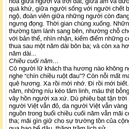
hòa giữa người và trời đất, giữa âm và dươ
quá khứ, giữa người sống với người chết b
ngộ, đoàn viên giữa những người còn đan
ngưng đọng. Thời gian chùng xuống. Những 
thường tạm lánh sang bên, nhường chỗ cho
với bản thể, nhìn nhận, kiểm điểm những c
thua sau một năm dài bôn ba; và còn xa h
năm dài...
Chiều cuối năm…
Có người lữ khách tha hương nào không n
nghe “chín chiều ruột đau”? Còn nỗi mất m
quê hương. Xa rồi mới nhớ. Đi rồi mới biết.
năm, những níu kéo tâm linh, máu thịt bỗn
vây hồn người xa xứ. Dù phiêu bạt tận trời
người Việt vẫn đỏ, da người Việt vẫn vàng -
nguồn trong buổi chiều cuối năm vẫn mãi còn
tha; mãi gìn giữ cho sự trường tồn của cộ
qua bao bể dâu, thăng trầm lịch sử.