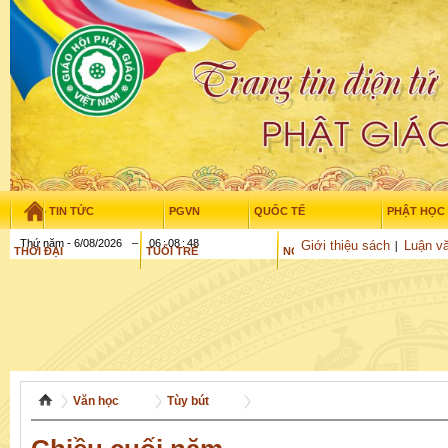
TIN TỨC
PGVN
QUỐC TẾ
PHẬT HỌC
Thứ năm - 6/08/2026
–
06
:
08
:
49
Giới thiệu sách
Luận vă
THỜI ĐẠI
TUỔI TRẺ
NGHIÊN CỨU
GỬI BÀI
Văn học
Tùy bút