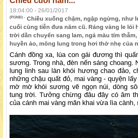
Chiều cuối năm...
18:04:00 - 26/01/2017
(PGNĐ) -
Chiều xuống chậm, ngập ngừng, như lu
cuối cùng tiễn đưa năm cũ. Ráng vàng le lói h
trời dần chuyển sang lam, ngả màu tím thẫm
huyền ảo, mông lung trong hơi thở nhẹ của n
Cánh đồng xa, lúa con gái đương thì quấn
sương. Trong nhà, đèn nến sáng choang. 
lung linh sau làn khói hương chao đảo, 
những chậu quất đỏ, mai vàng - quyện lấy
mờ mờ khói sương vẽ ngọn núi, dòng s
tung trời. Tưởng chừng đâu đây có âm t
của cánh mai vàng mãn khai vừa lìa cành, 