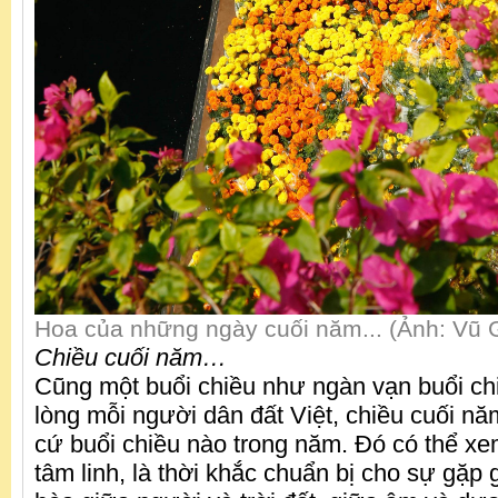
Hoa của những ngày cuối năm... (Ảnh: Vũ 
Chiều cuối năm…
Cũng một buổi chiều như ngàn vạn buổi ch
lòng mỗi người dân đất Việt, chiều cuối n
cứ buổi chiều nào trong năm. Đó có thể xe
tâm linh, là thời khắc chuẩn bị cho sự gặp 