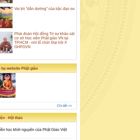
Vai trò "dẫn đường" của bậc đạo sư
Phái đoàn Hội đồng Trị sự khảo sát
cơ sở Học viện Phật giáo VN tại
TP.HCM - nơi tổ chức Đại hội X
GHPGVN
 bạ website Phật giáo
Chi tiết >>
ện - Hội thảo
iền học khởi nguyên của Phật Giáo Việt