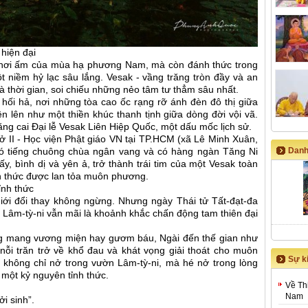
hiện đại
 hơi ấm của mùa hạ phương Nam, mà còn đánh thức trong
một niềm hỷ lạc sâu lắng. Vesak - vầng trăng tròn đầy và an
à thời gian, soi chiếu những nẻo tâm tư thẳm sâu nhất.
hối hả, nơi những tòa cao ốc rạng rỡ ánh đèn đô thị giữa
n lên như một thiền khúc thanh tịnh giữa dòng đời vội vã.
ăng cai Đại lễ Vesak Liên Hiệp Quốc, một dấu mốc lịch sử.
sở II - Học viện Phật giáo VN tại TP.HCM (xã Lê Minh Xuân,
Danh
có tiếng chuông chùa ngân vang và có hàng ngàn Tăng Ni
y, bình dị và yên ả, trở thành trái tim của một Vesak toàn
tỉnh thức được lan tỏa muôn phương.
ỉnh thức
 giới đổi thay không ngừng. Nhưng ngày Thái tử Tất-đạt-đa
n Lâm-tỳ-ni vẫn mãi là khoảnh khắc chấn động tam thiên đại
ng mang vương miện hay gươm báu, Ngài đến thế gian như
nỗi trăn trở về khổ đau và khát vọng giải thoát cho muôn
Sự ki
 không chỉ nở trong vườn Lâm-tỳ-ni, mà hé nở trong lòng
 một kỷ nguyên tỉnh thức.
Về Th
Nam
i sinh”.