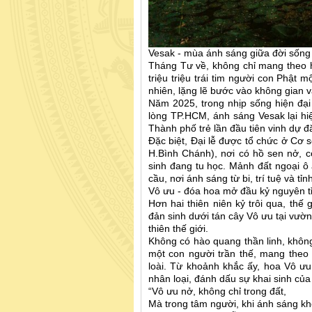
Vesak - mùa ánh sáng giữa đời sống 
Tháng Tư về, không chỉ mang theo
triệu triệu trái tim người con Phật 
nhiên, lặng lẽ bước vào không gian v
Năm 2025, trong nhịp sống hiện đại 
lòng TP.HCM, ánh sáng Vesak lại hiệ
Thành phố trẻ lần đầu tiên vinh dự đ
Đặc biệt, Đại lễ được tổ chức ở Cơ 
H.Bình Chánh), nơi có hồ sen nở, 
sinh đang tu học. Mảnh đất ngoại ô ấ
cầu, nơi ánh sáng từ bi, trí tuệ và 
Vô ưu - đóa hoa mở đầu kỷ nguyên t
Hơn hai thiên niên kỷ trôi qua, thế
đản sinh dưới tán cây Vô ưu tại vườ
thiên thế giới.
Không có hào quang thần linh, khô
một con người trần thế, mang theo 
loài. Từ khoảnh khắc ấy, hoa Vô ưu
nhân loại, đánh dấu sự khai sinh của
“Vô ưu nở, không chỉ trong đất,
Mà trong tâm người, khi ánh sáng khở