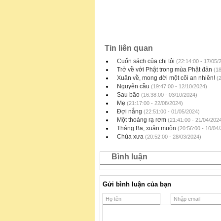
Tin liên quan
Cuốn sách của chị tôi
(22:14:00 - 17/05/
Trở về với Phật trong mùa Phật đản
(18
Xuân về, mong đời một cõi an nhiên!
(2
Nguyện cầu
(19:47:00 - 12/10/2024)
Sau bão
(16:38:00 - 03/10/2024)
Mẹ
(21:17:00 - 22/08/2024)
Đợi nắng
(22:51:00 - 01/05/2024)
Một thoáng rạ rơm
(21:41:00 - 21/04/202
Tháng Ba, xuân muộn
(20:56:00 - 10/04
Chùa xưa
(20:52:00 - 28/03/2024)
Bình luận
Gửi bình luận của bạn