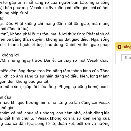
ơi tôi gặp ánh mắt rạng rỡ của người bạn Lào, nghe tiếng
ật bốn phương. Vesak khi ấy không có biên giới, chỉ có ánh
hung nhịp từ bi.
đời
ại, Đức Phật không chỉ mang đến một tôn giáo, mà mang
hải đăng trí tuệ.
ôn”, không phải lời tự tôn, mà là lời thức tỉnh: Phật tánh có
yền bá bằng thần quyền, không áp đặt giáo điều. Ngài sống
bi, thanh bạch, trí tuệ, bao dung. Chính vì thế, giáo pháp
Đăng
 không lời
CM, những ngày trước Đại lễ, tôi thấy rõ một Vesak khác:
hiếc đèn lồng được treo lên bằng tâm thành kính của Tăng
 chỉ có ánh sáng từ sự hiến dâng vô điều kiện, lòng thành
gọn đèn không bao giờ tắt.
 mầm sen, giúp tôi hiểu rằng: Phụng sự cũng là một cách
àn cầu
 tự hào khi quê hương mình, nơi từng ba lần đăng cai Vesak
thế giới.
à thấm cả mái chùa rêu phong, con hẻm nhỏ, cánh đồng lúa
ải đất hình chữ S. “Vesak không còn là sự kiện riêng của
g của cả dân tộc, sống tử tế, đoàn kết, biết ơn và hướng