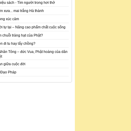
hiệu sách - Tìm người trong hơi thở
n xưa... mai trắng Hà thành
òng xúc cảm
ời tự tại – Nâng cao phẩm chất cuộc sống
m chuỗi tràng hạt của Phật?
n đi tu hay lấy chồng?
Nhân Tông – đức Vua, Phật hoàng của dân
ệt
an giữa cuộc đời
 Đạo Pháp