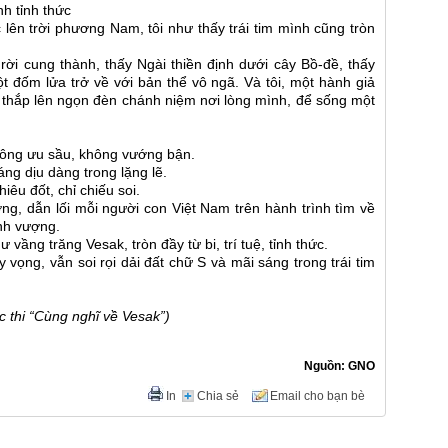
nh tỉnh thức
lên trời phương Nam, tôi như thấy trái tim mình cũng tròn
 rời cung thành, thấy Ngài thiền định dưới cây Bồ-đề, thấy
 đốm lửa trở về với bản thể vô ngã. Và tôi, một hành giả
 thắp lên ngọn đèn chánh niệm nơi lòng mình, để sống một
ông ưu sầu, không vướng bận.
ng dịu dàng trong lặng lẽ.
iêu đốt, chỉ chiếu soi.
g, dẫn lối mỗi người con Việt Nam trên hành trình tìm về
ịnh vượng.
vầng trăng Vesak, tròn đầy từ bi, trí tuệ, tỉnh thức.
y vọng, vẫn soi rọi dải đất chữ S và mãi sáng trong trái tim
c thi “Cùng nghĩ về Vesak”)
Nguồn: GNO
In
Chia sẻ
Email cho bạn bè