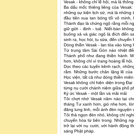
Vesak - không chỉ lễ hội, mà là thôn
Ba dấu mốc thiêng liêng của Vesak: 
những sự kiện lịch sử, mà là những 
đầu tiên xua tan bóng tối vô minh, 
Thành đạo là chứng ngộ rằng mỗi ngư
giữ giới - định - tuệ. Niết-bàn khôn
buông xả và giác ngộ là đích đến s
sinh ra, học hỏi, tu sửa, đến chuyển h
Dòng thiền Vesak - lan tỏa vào từng h
Từ trung tâm Sài Gòn náo nhiệt đế
Thành phố như đang thiền hành. M
hơn, không chỉ vì trang hoàng lễ hội
Dọc theo các tuyến kênh rạch, những
rằm. Những bước chân lặng lẽ của 
Học viện, tất cả như dòng thiền miên 
Vesak không chỉ hiện diện trong Đại
từng nụ cười chánh niệm giữa phố 
Ký ức Vesak - một lần và mãi mãi
Tôi chợt nhớ Vesak năm nào tại chù
tháng Tư xanh hơn, gió nhẹ hơn, lò
đăng lung linh, mỗi ánh đèn nguyện ư
Tôi thả ngọn đèn nhỏ, không chỉ ngh
chuyển hóa từ bên trong. Những ngọn
trở lại với nụ cười, với hành động t
sáng Phật pháp.