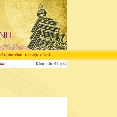
 HÓA
ĐỜI SỐNG
THƯ VIỆN
GỬI BÀI
Đăng nhập
|
Đăng ký
hẩm