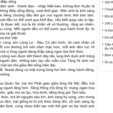
g điệp sống
Giới t
đản sinh - thành đạo - nhập Niết-bàn, không đơn thuần là
Chuyệ
thông điệp sống động, vượt thời gian. Đản sinh là ánh sáng
là tiếng chuông đầu đời gọi con người thức tỉnh bản tâm.
Đôi d
ời đều có thể vượt qua khổ đau, nếu biết quay vào tu tập,
108 L
g là đoạn kết, mà là lời nhắn về vô thường, rằng an nhiên,
au cùng. Mỗi người đều có thể bước qua hành trình ấy: từ
Ai trộ
óa và giải thoát.
Em nê
ơi thở Việt
n vùng ven Láng Le - Bàu Cò yên bình, tôi cảm nhận cả
Trần 
ỗi con đường trở nên trầm mặc hơn, mỗi ánh đèn rực rỡ
tộc Vi
, mà vì lòng người đang thắp sáng ngọn lửa tỉnh thức.
Bình 
 bông sen được kết thành dãy dài, lung linh dưới ánh trăng
người dân, những bàn tay cần mẫn của Tăng Ni sinh nơi
Ăn và
mật lan tỏa giữa đời sống hiện đại.
 lễ, Vesak đang có mặt trong từng hơi thở, từng hành động,
phường.
a Quán Sứ, trái tim Phật giáo giữa lòng Hà Nội. Bầu trời
ng người lặng hơn. Sông Hồng trôi lững lờ, mang ngàn hoa
ớc, giấc mơ an lạc, hòa bình, tiếng lòng gửi Tam bảo.
i thức, mà lời nguyện sâu kín, ánh sáng hy vọng, ước mong
 đèn, hạt giống từ bi trôi theo dòng đời, rồi ánh sáng ấy
hiện lành, cùng nhau kiến tạo một thế giới an lạc dưới ánh