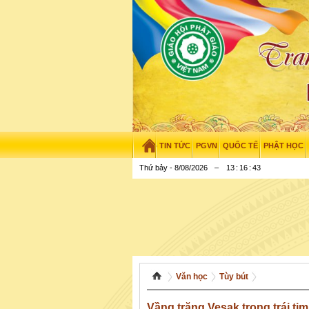
TIN TỨC
PGVN
QUỐC TẾ
PHẬT HỌC
Thứ bảy - 8/08/2026
–
13
:
16
:
44
Văn học
Tùy bút
Vầng trăng Vesak trong trái tim