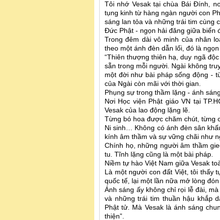
Tôi nhớ Vesak tại chùa Bái Đính, n
tụng kinh từ hàng ngàn người con Ph
sáng lan tỏa và những trái tim cùng c
Đức Phật - ngọn hải đăng giữa biển 
Trong đêm dài vô minh của nhân lo
theo một ánh đèn dẫn lối, đó là ngọn 
“Thiên thượng thiên hạ, duy ngã độc t
sẵn trong mỗi người. Ngài không tru
một đời như bài pháp sống động - từ 
của Ngài còn mãi với thời gian.
Phụng sự trong thầm lặng - ánh sáng
Nơi Học viện Phật giáo VN tại TP.H
Vesak của lao động lặng lẽ.
Từng bó hoa được chăm chút, từng c
Ni sinh… Không có ánh đèn sân khấu,
kính âm thầm và sự vững chãi như n
Chính họ, những người âm thầm gieo
tu. Tĩnh lặng cũng là một bài pháp.
Niềm tự hào Việt Nam giữa Vesak to
Là một người con đất Việt, tôi thấy
quốc tế, lại một lần nữa mở lòng đón 
Ánh sáng ấy không chỉ rọi lễ đài, m
và những trái tim thuần hậu khắp d
Phật tử. Mà Vesak là ánh sáng chun
thiện”.