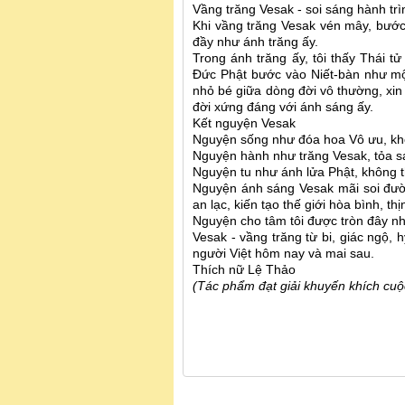
Vầng trăng Vesak - soi sáng hành trì
Khi vầng trăng Vesak vén mây, bước 
đầy như ánh trăng ấy.
Trong ánh trăng ấy, tôi thấy Thái tử
Đức Phật bước vào Niết-bàn như một
nhỏ bé giữa dòng đời vô thường, xin
đời xứng đáng với ánh sáng ấy.
Kết nguyện Vesak
Nguyện sống như đóa hoa Vô ưu, kh
Nguyện hành như trăng Vesak, tỏa sá
Nguyện tu như ánh lửa Phật, không th
Nguyện ánh sáng Vesak mãi soi đườn
an lạc, kiến tạo thế giới hòa bình, th
Nguyện cho tâm tôi được tròn đây như 
Vesak - vầng trăng từ bi, giác ngộ, h
người Việt hôm nay và mai sau.
Thích nữ Lệ Thảo
(Tác phẩm đạt giải khuyến khích cuộ