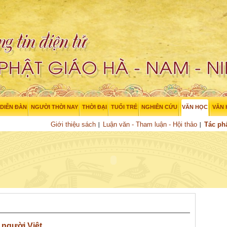
DIỄN ĐÀN
NGƯỜI THỜI NAY
THỜI ĐẠI
TUỔI TRẺ
NGHIÊN CỨU
VĂN HỌC
VĂN
Giới thiệu sách
Luận văn - Tham luận - Hội thảo
Tác p
 người Việt