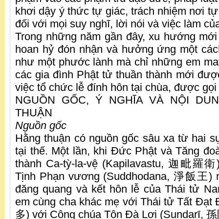
khơi dậy ý thức tự giác, trách nhiệm nơi t
đối với mọi suy nghĩ, lời nói và việc làm củ
Trong những năm gần đây, xu hướng mới 
hoan hỷ đón nhận và hưởng ứng một cách
như một phước lành mà chỉ những em may
các gia đình Phật tử thuần thành mới đượ
việc tổ chức lễ đính hôn tại chùa, được gọi
NGUỒN GỐC, Ý NGHĨA VÀ NỘI DU
THUẬN
Nguồn gốc
Hằng thuận có nguồn gốc sâu xa từ hai sự
tại thế. Một lần, khi Đức Phật và Tăng đo
thành Ca-tỳ-la-vệ (Kapilavastu, 迦毗羅衛)
Tịnh Phạn vương (Suddhodana, 淨飯王) nh
đăng quang và kết hôn lễ của Thái tử 
em cùng cha khác mẹ với Thái tử Tất Đạt
多) với Công chúa Tôn Đà Lợi (Sundarī, 孫