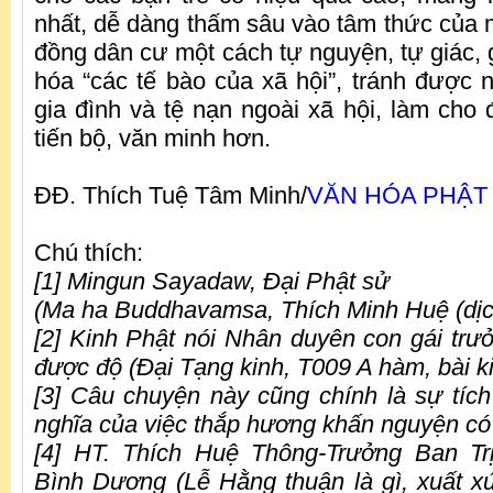
nhất, dễ dàng thấm sâu vào tâm thức của 
đồng dân cư một cách tự nguyện, tự giác,
hóa “các tế bào của xã hội”, tránh được 
gia đình và tệ nạn ngoài xã hội, làm cho
tiến bộ, văn minh hơn.
ĐĐ. Thích Tuệ Tâm Minh/
VĂN HÓA PHẬT 
Chú thích:
[1] Mingun Sayadaw, Đại Phật sử
(Ma ha Buddhavamsa, Thích Minh Huệ (dị
[2] Kinh Phật nói Nhân duyên con gái tr
được độ (Đại Tạng kinh, T009 A hàm, bài k
[3] Câu chuyện này cũng chính là sự tíc
nghĩa của việc thắp hương khấn nguyện có
[4] HT. Thích Huệ Thông-Trưởng Ban T
Bình Dương (Lễ Hằng thuận là gì, xuất x