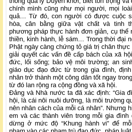
thông qua lý Duyên khởi, biết tôn trọng và 
chính mình cũng như mọi người, mọi loà
quả… Từ đó, con người có được cuộc s
hòa, cân bằng giữa vật chất và tinh 
phương pháp thực hành đơn giản, cụ thể 
thiền, kinh hành, lễ sám… Trong thời đại n
Phật ngày càng chứng tỏ giá trị chân thực
giải quyết các vấn đề cấp bách của xã hộ
đức, lối sống; bảo vệ môi trường; an sin
giáo dục đạo đức từ trong gia đình, đị
nhân trở thành một công dân tốt ngay tron
từ đó lan rộng ra cộng đồng và xã hội.
Đảng và Nhà nước ta đã xác định: “Gia đì
hội, là cái nôi nuôi dưỡng, là môi trường q
nên nhân cách của mỗi cá nhân”. Nhưng hiệ
em và các thành viên trong mỗi gia đìn
dừng ở mức độ “Khung hành vi” để mỗi
phạm vào các phạm trù đạo đức, pháp lu