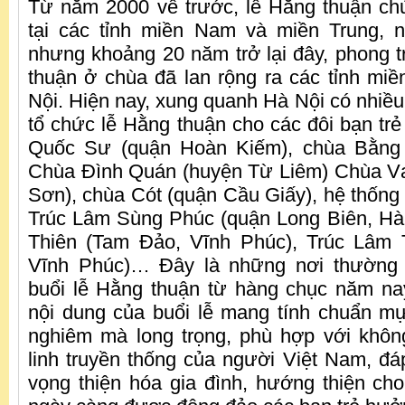
Từ năm 2000 về trước, lễ Hằng thuận ch
tại các tỉnh miền Nam và miền Trung, 
nhưng khoảng 20 năm trở lại đây, phong t
thuận ở chùa đã lan rộng ra các tỉnh miề
Nội. Hiện nay, xung quanh Hà Nội có nhiề
tổ chức lễ Hằng thuận cho các đôi bạn trẻ
Quốc Sư (quận Hoàn Kiếm), chùa Bằng 
Chùa Đình Quán (huyện Từ Liêm) Chùa V
Sơn), chùa Cót (quận Cầu Giấy), hệ thống 
Trúc Lâm Sùng Phúc (quận Long Biên, Hà
Thiên (Tam Đảo, Vĩnh Phúc), Trúc Lâm
Vĩnh Phúc)… Đây là những nơi thường 
buổi lễ Hằng thuận từ hàng chục năm na
nội dung của buổi lễ mang tính chuẩn mự
nghiêm mà long trọng, phù hợp với khôn
linh truyền thống của người Việt Nam, 
vọng thiện hóa gia đình, hướng thiện cho