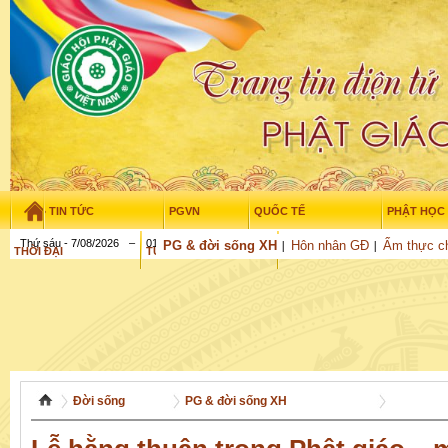
TIN TỨC
PGVN
QUỐC TẾ
PHẬT HỌC
Thứ sáu - 7/08/2026
–
01
:
36
:
31
PG & đời sống XH
Hôn nhân GĐ
Ẩm thực c
THỜI ĐẠI
TUỔI TRẺ
NGHIÊN CỨU
GỬI BÀI
Đời sống
PG & đời sống XH