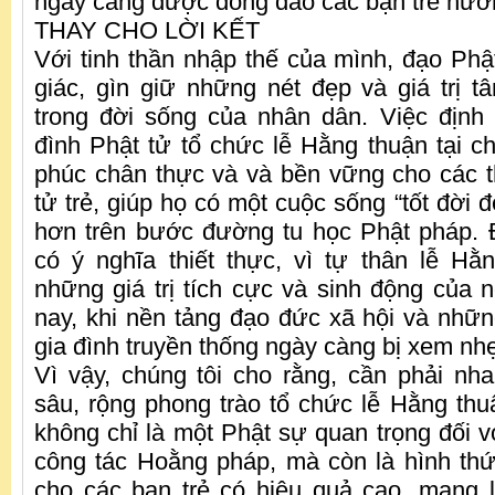
ngày càng được đông đảo các bạn trẻ hưở
THAY CHO LỜI KẾT
Với tinh thần nhập thế của mình, đạo Phậ
giác, gìn giữ những nét đẹp và giá trị tâ
trong đời sống của nhân dân. Việc định
đình Phật tử tổ chức lễ Hằng thuận tại c
phúc chân thực và và bền vững cho các t
tử trẻ, giúp họ có một cuộc sống “tốt đời đ
hơn trên bước đường tu học Phật pháp. 
có ý nghĩa thiết thực, vì tự thân lễ Hằ
những giá trị tích cực và sinh động của n
nay, khi nền tảng đạo đức xã hội và những
gia đình truyền thống ngày càng bị xem nh
Vì vậy, chúng tôi cho rằng, cần phải nha
sâu, rộng phong trào tổ chức lễ Hằng thuậ
không chỉ là một Phật sự quan trọng đối v
công tác Hoằng pháp, mà còn là hình thứ
cho các bạn trẻ có hiệu quả cao, mang lại