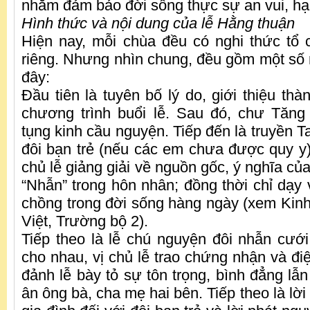
nhằm đảm bảo đời sống thực sự an vui, hạ
Hình thức và nội dung của lễ Hằng thuận
Hiện nay, mỗi chùa đều có nghi thức tổ
riêng. Nhưng nhìn chung, đều gồm một số 
đây:
Đầu tiên là tuyên bố lý do, giới thiệu th
chương trình buổi lễ. Sau đó, chư Tăng
tụng kinh cầu nguyện. Tiếp đến là truyền T
đôi bạn trẻ (nếu các em chưa được quy y).
chủ lễ giảng giải về nguồn gốc, ý nghĩa củ
“Nhẫn” trong hôn nhân; đồng thời chỉ dạy
chồng trong đời sống hàng ngày (xem Kinh
Việt, Trường bộ 2).
Tiếp theo là lễ chú nguyện đôi nhẫn cưới 
cho nhau, vị chủ lễ trao chứng nhận và đi
đảnh lễ bày tỏ sự tôn trọng, bình đẳng lẫ
ân ông bà, cha mẹ hai bên. Tiếp theo là lời