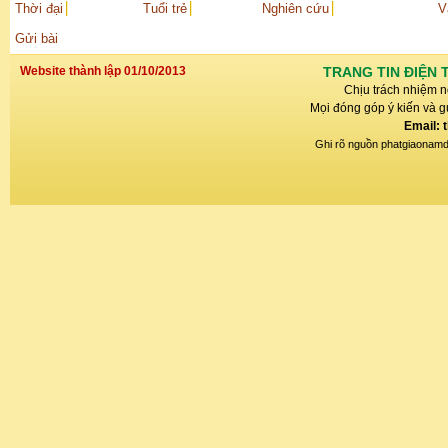
Thời đại
Tuổi trẻ
Nghiên cứu
V
Gửi bài
Website thành lập 01/10/2013
TRANG TIN ĐIỆN 
Chịu trách nhiệm n
Mọi đóng góp ý kiến và gử
Email: 
Ghi rõ nguồn phatgiaonamdin