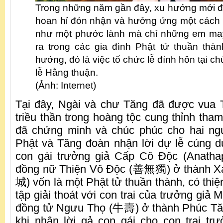
Trong những năm gần đây, xu hướng mới đ
hoan hỉ đón nhận và hưởng ứng một cách 
như một phước lành mà chỉ những em ma
ra trong các gia đình Phật tử thuần thà
hưởng, đó là việc tổ chức lễ đính hôn tại ch
lễ Hằng thuận.
(Ảnh: Internet)
Tại đây, Ngài và chư Tăng đã được vua 
triều thần trong hoàng tộc cung thỉnh tha
đã chứng minh và chúc phúc cho hai ng
Phật và Tăng đoàn nhận lời dự lễ cúng d
con gái trưởng giả Cấp Cô Độc (Anath
đồng nữ Thiện Vô Độc (善無獨) ở thành X
城) vốn là một Phật tử thuần thành, có thiệ
tập giải thoát với con trai của trưởng gi
đồng tử Ngưu Thọ (牛壽) ở thành Phúc Tă
khi nhận lời gả con gái cho con trai tr