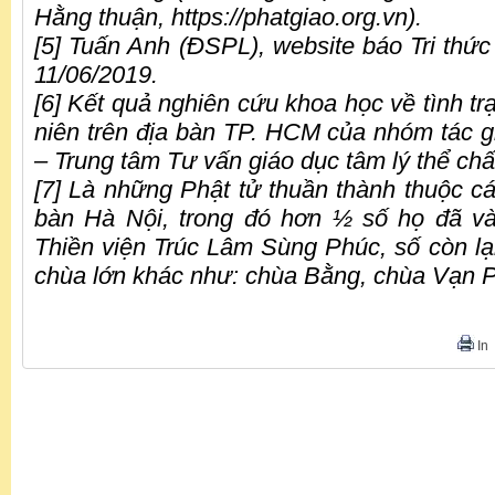
Hằng thuận, https://phatgiao.org.vn).
[5] Tuấn Anh (ĐSPL), website báo Tri thứ
11/06/2019.
[6] Kết quả nghiên cứu khoa học về tình tr
niên trên địa bàn TP. HCM của nhóm tác 
– Trung tâm Tư vấn giáo dục tâm lý thể ch
[7] Là những Phật tử thuần thành thuộc cá
bàn Hà Nội, trong đó hơn ½ số họ đã và
Thiền viện Trúc Lâm Sùng Phúc, số còn lại
chùa lớn khác như: chùa Bằng, chùa Vạn
In