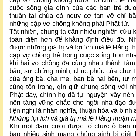
cuộc sống gia đình của các bạn trẻ đư
thuận tại chùa có nguy cơ tan vỡ chỉ b
những cặp vợ chồng không phải Phật tử.
Tất nhiên, chúng ta cần nhiều nghiên cứu 
toàn diện hơn để khẳng định điều đó. N
được những giá trị và lợi ích mà lễ Hằng t
cặp vợ chồng trẻ trong cuộc sống hôn nhâ
khi hai vợ chồng đã cùng nhau thành tâm
bảo, sự chứng minh, chúc phúc của chư 
của ông bà, cha mẹ, bạn bè hai bên, tự m
cùng tôn trọng, gìn giữ chung sống với nh
Phật dạy, chính họ đã tự nguyện xây nên
nền tảng vững chắc cho ngôi nhà đạo đứ
tiện nghi là nhân nghĩa, thuận hòa và bình 
Những lợi ích và giá trị mà lễ Hằng thuận m
Khi một đám cưới được tổ chức ở bên ng
bao nhiêu sinh mạng chúng sinh bị giết 