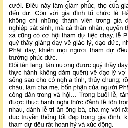
cưới. Điều này làm giảm phúc, thọ của gi
đến dự. Còn với gia đình tổ chức lễ Hằ
không chỉ những thành viên trong gia 
nghiệp sát sinh, mà cả thân nhân, quyến 
xa cũng có cơ hội tham dự tiệc chay, lễ P
quý thầy giảng dạy về giáo lý, đạo đức, n
Phật dạy, khiến mọi người tham dự đều 
trưởng phúc đức.
Đôi tân lang, tân nương được quý thầy dạy
thực hành không dám quên) về đạo lý vợ 
sống sao cho có nghĩa tình, thủy chung; r
cháu, làm cha mẹ, bổn phận của người Phật
công dân trong xã hội… Trong buổi lễ, tâ
được thực hành nghi thức đảnh lễ tôn trọ
nhau, đảnh lễ tri ân ông bà, cha mẹ với rấ
dục truyền thống tốt đẹp trong gia đình, 
tham dự đều rất hoan hỷ và xúc động.