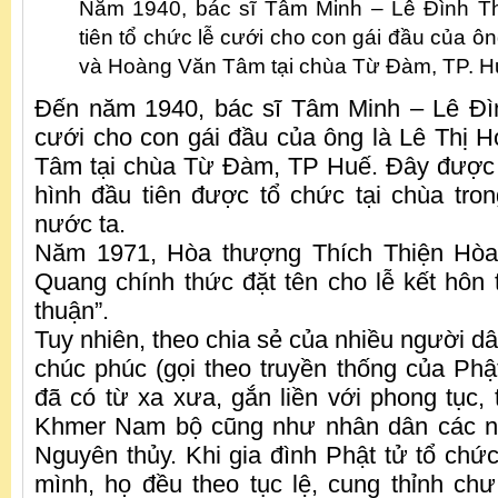
Năm 1940, bác sĩ Tâm Minh – Lê Đình T
tiên tổ chức lễ cưới cho con gái đầu của ô
và Hoàng Văn Tâm tại chùa Từ Đàm, TP. H
Đến năm 1940, bác sĩ Tâm Minh – Lê Đì
cưới cho con gái đầu của ông là Lê Thị
Tâm tại chùa Từ Đàm, TP Huế. Đây được 
hình đầu tiên được tổ chức tại chùa tron
nước ta.
Năm 1971, Hòa thượng Thích Thiện Hòa, 
Quang chính thức đặt tên cho lễ kết hôn t
thuận”.
Tuy nhiên, theo chia sẻ của nhiều người d
chúc phúc (gọi theo truyền thống của Ph
đã có từ xa xưa, gắn liền với phong tục,
Khmer Nam bộ cũng như nhân dân các nư
Nguyên thủy. Khi gia đình Phật tử tổ chứ
mình, họ đều theo tục lệ, cung thỉnh ch