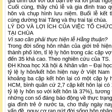
gia đình đối với đôi bạn trẻ và lời phát ng
Cuối cùng, thầy chủ lễ và gia đình trao q
hôn và chụp hình lưu niệm. Buổi lễ kết 
cúng dường trai Tăng và thụ trai tại chùa.
LÝ DO VÀ LỢI ÍCH CỦA VIỆC TỔ CHỨ
TẠI CHÙA
Vì sao cần phải thực hiện lễ Hằng thuận?
Trong đời sống hôn nhân của giới trẻ hiện
thành phố lớn, tỉ lệ ly hôn trong các cặp v
đến 35 khá cao. Theo nghiên cứu của TS
ĐH Khoa học Xã hội & Nhân văn – Đại họ
tỷ lệ ly hôn/kết hôn hiện nay ở Việt Nam 
khoảng ba cặp kết hôn lại có một cặp ly h
HCM, bình quân cứ 2,7 cặp kết hôn lại có 1
tỷ lệ ly hôn so với kết hôn là 37%), tương
những con số đáng báo động về thực trạng
gia đình trẻ ở nước ta, cho thấy ngày nay
vấn đề, nguy cơ rạn nứt đời sống hôn nhân,