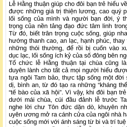
Lễ Hằng thuận giúp cho đôi bạn trẻ hiểu v
được những giá trị thiện lương, cao quý p
lối sống của mình và người bạn đời, ý 
trọng của nền tảng đạo đức tâm linh trong
Từ đó, biết trân trọng cuộc sống, giúp nh
hướng thanh cao, an lạc, hạnh phúc, thay 
những thói thường, để rồi bị cuốn vào 
dục lạc, lối sống ích kỷ của số đông bên ng
Tổ chức lễ Hằng thuận tại chùa cũng là
duyên lành cho tất cả mọi người hiểu đư
tựa ngôi Tam bảo, thực tập sống một đời s
dị, bình an, từ đó tạo ra những “kháng t
“tế bào của xã hội”. Vì vậy, khi đôi bạn t
dưới mái chùa, cúi đầu đảnh lễ trước Ta
nghe lời chư Tôn đức dặn dò, khuyên nh
uyên ương mở ra cánh cửa của ngôi nhà 
cuộc sống mới với ánh sáng từ bi và trí tu