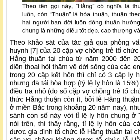
Theo tên gọi này, “Hằng” có nghĩa là th
luôn, còn “Thuận” là hòa thuận, thuận the
hai người bạn đời luôn đồng thuận hướng
chung là những điều tốt đẹp, cao thượng và
Theo khảo sát của tác giả qua phỏng vấ
huynh [7] của 20 cặp vợ chồng trẻ tổ chức 
Hằng thuận tại chùa từ năm 2000 đến 20
điện thoại hỏi thăm về đời sống của các em
trong 20 cặp kết hôn thì chỉ có 3 cặp ly 
nhưng đã tái hòa hợp (tỷ lệ ly hôn là 15%)
điều tra nhỏ (do số cặp vợ chồng trẻ tổ ch
thức Hằng thuận còn ít, bởi lễ Hằng thuậ
ở miền Bắc trong khoảng 20 năm nay), n
sánh con số này với tỉ lệ ly hôn chung 
nói trên, thì thấy rằng, tỉ lệ ly hôn của 
được gia đình tổ chức lễ Hằng thuận tại c
cặp vợ chồng không được tổ chức lễ Hằn