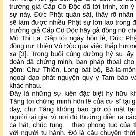
trưởng giả Cấp Cô Độc đã tới trình, xin ý
sự này. Đức Phật quán sát, thấy rõ nhâ
sẽ làm được nhiều Phật sự lớn lao trong đ
trưởng giả Cấp Cô Độc hãy gả đồng nữ cho 
Mô Thi La. Sắp tới ngày hôn lễ, Đức Phật
đồng nữ Thiện Vô Độc qua việc thắp hương
xa [3]. Trong buổi cúng dường hỷ sự ấy
đoàn đã chứng minh, ban pháp thoại cho 
gồm: Chư Thiên, Long bát bộ, Bà-la-môn,
ngoại đạo phát nguyện quy y Tam bảo v
khác nhau.
Đây là những sự kiện đặc biệt hy hữu k
Tăng tới chứng minh hôn lễ của cư sĩ tại gi
dạy, chư Tăng không bao giờ có mặt tạ
người tại gia, vì nơi đó thường diễn ra cá
ca hát, chúc tụng… theo phong tục của 
với người tu hành. Đó là câu chuyện thời 