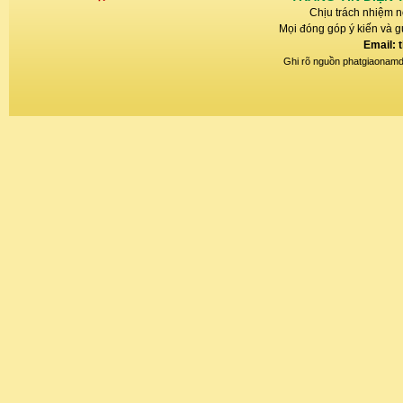
Chịu trách nhiệm n
Mọi đóng góp ý kiến và gử
Email: 
Ghi rõ nguồn phatgiaonamdin