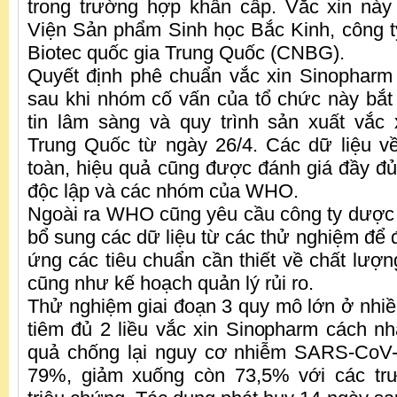
trong trường hợp khẩn cấp. Vắc xin này
Viện Sản phẩm Sinh học Bắc Kinh, công 
Biotec quốc gia Trung Quốc (CNBG).
Quyết định phê chuẩn vắc xin Sinopha
sau khi nhóm cố vấn của tổ chức này bắt
tin lâm sàng và quy trình sản xuất vắc
Trung Quốc từ ngày 26/4. Các dữ liệu v
toàn, hiệu quả cũng được đánh giá đầy đủ
độc lập và các nhóm của WHO.
Ngoài ra WHO cũng yêu cầu công ty dược 
bổ sung các dữ liệu từ các thử nghiệm để 
ứng các tiêu chuẩn cần thiết về chất lượn
cũng như kế hoạch quản lý rủi ro.
Thử nghiệm giai đoạn 3 quy mô lớn ở nhiều
tiêm đủ 2 liều vắc xin Sinopharm cách nh
quả chống lại nguy cơ nhiễm SARS-CoV-2
79%, giảm xuống còn 73,5% với các tr