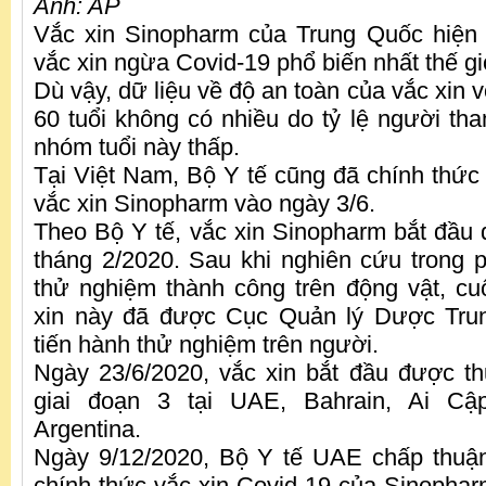
Ảnh: AP
Vắc xin Sinopharm của Trung Quốc hiện 
vắc xin ngừa Covid-19 phổ biến nhất thế gi
Dù vậy, dữ liệu về độ an toàn của vắc xin 
60 tuổi không có nhiều do tỷ lệ người th
nhóm tuổi này thấp.
Tại Việt Nam, Bộ Y tế cũng đã chính thức
vắc xin Sinopharm vào ngày 3/6.
Theo Bộ Y tế, vắc xin Sinopharm bắt đầu
tháng 2/2020. Sau khi nghiên cứu trong 
thử nghiệm thành công trên động vật, cu
xin này đã được Cục Quản lý Dược Tru
tiến hành thử nghiệm trên người.
Ngày 23/6/2020, vắc xin bắt đầu được t
giai đoạn 3 tại UAE, Bahrain, Ai Cậ
Argentina.
Ngày 9/12/2020, Bộ Y tế UAE chấp thuậ
chính thức vắc xin Covid-19 của Sinophar