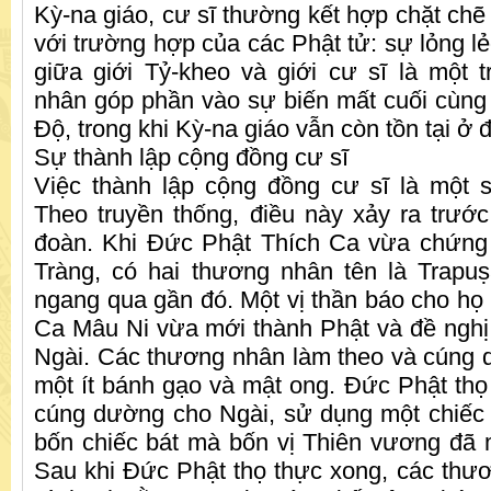
Kỳ-na giáo, cư sĩ thường kết hợp chặt chẽ 
với trường hợp của các Phật tử: sự lỏng l
giữa giới Tỷ-kheo và giới cư sĩ là một
nhân góp phần vào sự biến mất cuối cùng
Độ, trong khi Kỳ-na giáo vẫn còn tồn tại ở 
Sự thành lập cộng đồng cư sĩ
Việc thành lập cộng đồng cư sĩ là một 
Theo truyền thống, điều này xảy ra trướ
đoàn. Khi Đức Phật Thích Ca vừa chứng
Tràng, có hai thương nhân tên là Trapuṣ
ngang qua gần đó. Một vị thần báo cho họ 
Ca Mâu Ni vừa mới thành Phật và đề nghị
Ngài. Các thương nhân làm theo và cúng
một ít bánh gạo và mật ong. Đức Phật th
cúng dường cho Ngài, sử dụng một chiếc
bốn chiếc bát mà bốn vị Thiên vương đã
Sau khi Đức Phật thọ thực xong, các thươ