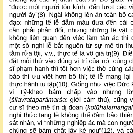
“được một người tôn kính, đến lượt các vị
người ấy”(8). Ngài không lên án toàn bộ c
đạo: những tế lễ đẫm máu đưa đến cái c
cần phải phản đối, nhưng những lễ vật 
không liên quan đến việc làm tàn ác thì
một số nghi lễ bắt nguồn từ sự mê tín thu
tắm rửa tội, v.v., thực tế là vô giá trị(9). Đ
đặt mỗi thứ vào đúng vị trí của nó: cúng
sĩ phạm hạnh thì tốt hơn việc thờ cúng cá
bảo thì ưu việt hơn bố thí; tế lễ mang lại
thực hành tu tập(10). Giống như việc Đức 
vị Tỷ-kheo bám chấp vào những lờ
(
śīlavrataparāmarśa
: giới cấm thủ), cũng
cư sĩ theo mê tín dị đoan (
kotūhalama
ṅ
ga
nghi thức tang lễ không thể đảm bảo thi
sát nhân, vì “những nghiệp ác mà con ngườ
chúng sẽ bám chặt lấy kẻ ngu”(12), và cá