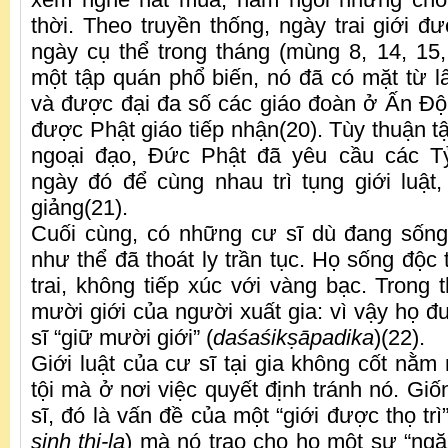
thời. Theo truyền thống, ngày trai giới đ
ngày cụ thể trong tháng (mùng 8, 14, 15, 
một tập quán phổ biến, nó đã có mặt từ l
và được đại đa số các giáo đoàn ở Ấn Độ 
được Phật giáo tiếp nhận(20). Tùy thuận t
ngoại đạo, Đức Phật đã yêu cầu các T
ngày đó để cùng nhau trì tụng giới luật,
giảng(21).
Cuối cùng, có những cư sĩ dù đang sống
như thể đã thoát ly trần tục. Họ sống độc 
trai, không tiếp xúc với vàng bạc. Trong 
mười giới của người xuất gia: vì vậy họ đ
sĩ “giữ mười giới” (
daśaśik
ṣ
āpadika
)(22).
Giới luật của cư sĩ tại gia không cốt nằm
tội mà ở nơi việc quyết định tránh nó. Gi
sĩ, đó là vấn đề của một “giới được thọ trì”
sinh thi-la
) mà nó trao cho họ một sự “ngă