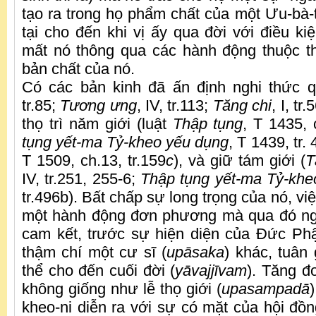
tạo ra trong họ phẩm chất của một Ưu-bà-t
tại cho đến khi vị ấy qua đời với điều ki
mất nó thông qua các hành động thuộc th
bản chất của nó.
Có các bản kinh đã ấn định nghi thức q
tr.85;
Tương ưng
, IV, tr.113;
Tăng chi
, I, tr.
thọ trì năm giới (luật
Thập tụng
, T 1435, 
tụng yết-ma Tỷ-kheo yếu dụng
, T 1439, tr.
T 1509, ch.13, tr.159
c
), và giữ tám giới (
T
IV, tr.251, 255-6;
Thập tụng yết-ma Tỷ-khe
tr.496b). Bất chấp sự long trọng của nó, vi
một hành động đơn phương mà qua đó ng
cam kết, trước sự hiện diện của Đức Phậ
thậm chí một cư sĩ (
upāsaka
) khác, tuân 
thể cho đến cuối đời (
yāvajjīvam
). Tăng đ
không giống như lễ thọ giới (
upasampadā
kheo-ni diễn ra với sự có mặt của hội đồn