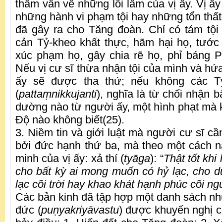
thẩm vấn về những lỗi lầm của vị ấy. Vị ấy 
những hành vi phạm tội hay những tổn thất
đã gây ra cho Tăng đoàn. Chỉ có tám tộ
cản Tỷ-kheo khất thực, hãm hại họ, tước
xúc phạm họ, gây chia rẽ họ, phỉ báng 
Nếu vị cư sĩ thừa nhận tội của mình và hứa 
ấy sẽ được tha thứ; nếu không các Tỷ
(
patta
ṃ
nikkujanti
), nghĩa là từ chối nhận 
dường nào từ người ấy, một hình phạt mà
Độ nào không biết(25).
3. Niềm tin và giới luật mà người cư sĩ cầ
bởi đức hạnh thứ ba, mà theo một cách n
minh của vị ấy: xả thí (
tyāga
): “
Thật tốt khi
cho bất kỳ ai mong muốn có hỷ lạc, cho
lạc cõi trời hay khao khát hạnh phúc cõi ng
Các bản kinh đã tập hợp một danh sách n
đức (
pu
ṇ
yakriyāvastu
) được khuyến nghị c