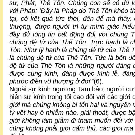
sư, Phật, Thế Tôn. Chúng con sẽ có đủ lò
với Pháp: ‘Ðây là Pháp do Thế Tôn khéo thu
tại, có kết quả tức thời, đến để mà thấy
thượng, được người trí tự mình giác hiể
đầy đủ lòng tin bất động đối với chúng T
chúng đệ tử của Thế Tôn. Trực hạnh là 
Tôn. Như lý hạnh là chúng đệ tử của Thế T
là chúng đệ tử của Thế Tôn. Tức là bốn đ
đệ tử của Thế Tôn là những người đáng 
được cung kính, đáng được kính lễ, đán
phước điền vô thượng ở đời
’”(6).
Ngoài sự kính ngưỡng Tam bảo, người cư 
hiện sự kính trọng tối cao đối với các giới
giới mà chúng không bị tổn hại và nguyên 
tỳ vết hay ô nhiễm nào, giải thoát, được b
giới không làm giảm đi tham muốn đối với 
cũng không phải giới cấm thủ, các giới mà