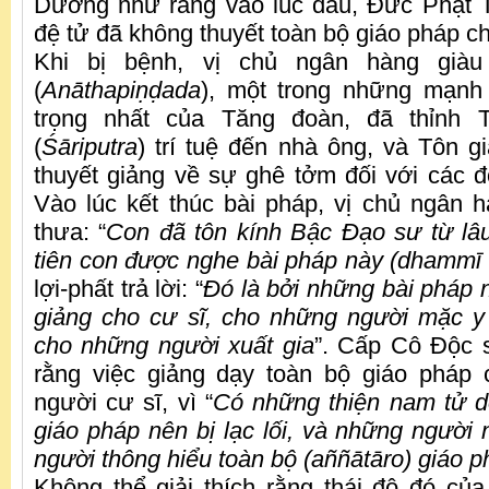
Dường như rằng vào lúc đầu, Đức Phật T
đệ tử đã không thuyết toàn bộ giáo pháp ch
Khi bị bệnh, vị chủ ngân hàng gi
(
Anāthapi
ṇḍ
ada
), một trong những mạnh
trọng nhất của Tăng đoàn, đã thỉnh T
(
Śāriputra
) trí tuệ đến nhà ông, và Tôn g
thuyết giảng về sự ghê tởm đối với các đ
Vào lúc kết thúc bài pháp, vị chủ ngân 
thưa: “
Con đã tôn kính Bậc Đạo sư từ lâu
tiên con được
nghe bài pháp này (dhammī 
lợi-phất trả lời: “
Đó là bởi những bài pháp
giảng cho cư sĩ, cho những người mặc y
cho những người xuất gia
”. Cấp Cô Độc 
rằng việc giảng dạy toàn bộ giáo pháp
người cư sĩ, vì “
Có những thiện nam tử 
giáo pháp nên bị lạc lối, và những người 
người thông hiểu toàn bộ (aññātāro) giáo 
Không thể giải thích rằng thái độ đó c