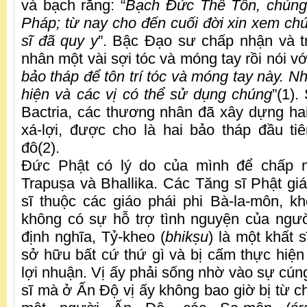
và bạch rằng: “
Bạch Đức Thế Tôn, chúng
Pháp; từ nay cho đến cuối đời xin xem ch
sĩ đã quy y
”. Bậc Đạo sư chấp nhận và t
nhân một vài sợi tóc và móng tay rồi nói với
bảo tháp để tôn trí tóc và móng tay này. N
hiện và các vị có thể sử dụng chúng
”(1).
Bactria, các thương nhân đã xây dựng hai 
xá-lợi, được cho là hai bảo tháp đầu tiê
đô(2).
Đức Phật có lý do của mình để chấp 
Trapuṣa và Bhallika. Các Tăng sĩ Phật giá
sĩ thuộc các giáo phái phi Bà-la-môn, kh
không có sự hỗ trợ tình nguyện của ngư
định nghĩa, Tỷ-kheo (
bhik
ṣ
u
) là một khất 
sở hữu bất cứ thứ gì và bị cấm thực hiện
lợi nhuận. Vị ấy phải sống nhờ vào sự cún
sĩ mà ở Ấn Độ vị ấy không bao giờ bị từ ch