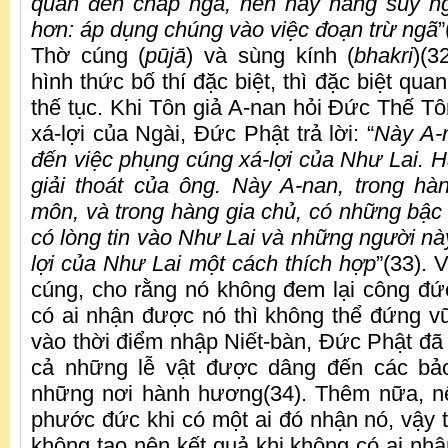
quan đến chấp ngã, nên hãy nâng suy ng
hơn: áp dụng chúng vào việc đoạn trừ ngã
”
Thờ cúng (
pūjā
) và sùng kính (
bhakri
)(3
hình thức bố thí đặc biệt, thì đặc biệt qua
thế tục. Khi Tôn giả A-nan hỏi Đức Thế Tô
xá-lợi của Ngài, Đức Phật trả lời: “
Này A-
đến việc phụng cúng xá-lợi của Như Lai. 
giải thoát của ông. Này A-nan, trong hàng
môn, và trong hàng gia chủ, có những bậc 
có lòng tin vào Như Lai và những người nà
lợi của Như Lai một cách thích hợp
”(33). 
cúng, cho rằng nó không đem lại công đức
có ai nhận được nó thì không thể đứng v
vào thời điểm nhập Niết-bàn, Đức Phật đã 
cả những lễ vật được dâng đến các bảo
những nơi hành hương(34). Thêm nữa, nế
phước đức khi có một ai đó nhận nó, vậy t
không tạo nên kết quả khi không có ai nhậ