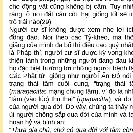
cho động vật cũng không bị cấm. Tuy nh
rằng, ở nơi đất cằn cỗi, hạt giống tốt sẽ t
trổ trái nào(29).
Người cư sĩ không được xem nhẹ lợi ích
đồng đạo. Noi theo các Tỷ-kheo, mà thô
giảng của mình đã bố thí điều cao quý nhất 
là Pháp thí, người cư sĩ được kỳ vọng kh
thiện lành trong những người đang đau 
họ đặc biệt hướng tới những người bệnh tậ
Các Phật tử, giống như người Ấn Độ nói c
trạng thái tâm cuối cùng, “trạng thái 
(
mara
ṇ
acitta
: mạng chung tâm), vì đó là nh
“tâm (vào lúc) thụ thai” (
upapacitta
), và do
của người qua đời. Do vậy, chúng ta thấy 
ủi người chồng sắp qua đời của mình và t
hoan hỷ và bình an:
“
Thưa gia chủ, chớ có qua đời với tâm còn