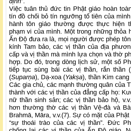
định
”.
Việc tuân thủ đức tin Phật giáo hoàn to
tín đồ chối bỏ tín ngưỡng tổ tiên của mìn
hành tôn giáo thường được thực hiện t
phạm vi của mình. Một trong những thỏa 
Ấn Độ đưa ra là, mọi người được phép tôn 
kính Tam bảo, các vị thần của địa phươn
cấp và vị thần mà mình lựa chọn và thờ ph
hợp. Do đó, trong dòng lịch sử, một số Ph
tiếp tục sùng bái các vị thần, rắn thần (
(
Supar
ṇ
a
), Dạ-xoa (
Yak
ṣ
a
), thần Kim cang 
Các gia chủ, các mạnh thường quân của T
thành với các vị thần của đẳng cấp họ: Kuve
nữ thần sinh sản; các vị thần bảo hộ, v.
hơn thường thờ các vị thần Vệ-đà và Bà-
Brahmā, Māra, v.v.(7). Sự có mặt của Phật
“sự thoái trào của các vị thần”. Đức P
chống lại các vị thần của Ấn Độ giáo. 