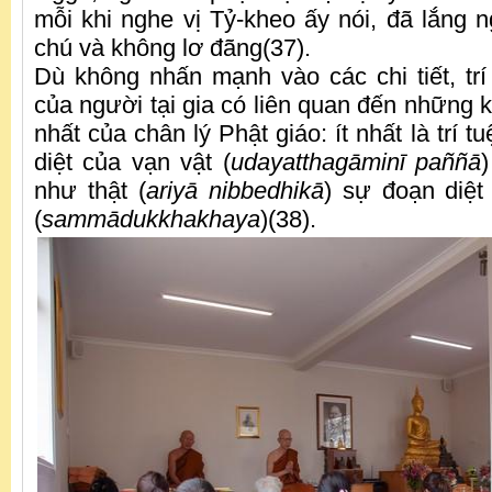
mỗi khi nghe vị Tỷ-kheo ấy nói, đã lắng
chú và không lơ đãng(37).
Dù không nhấn mạnh vào các chi tiết, trí 
của người tại gia có liên quan đến những 
nhất của chân lý Phật giáo: ít nhất là trí 
diệt của vạn vật (
udayatthagāminī paññā
)
như thật (
ariyā nibbedhikā
) sự đoạn diệt
(
sammādukkhakhaya
)(38).