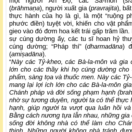
một người Ấn Độ, các Sa-môn (
śr
(
brāhma
ṇ
a
), người xuất gia (
pravrajita
), bấ
thực hành của họ là gì, là một “ruộng p
phước điền) tuyệt vời, khiến cho vật p
gieo vào đó đơm hoa kết trái gấp trăm lần. 
sự cúng dường ấy, các tu sĩ hoan hỷ th
cúng dường; “Pháp thí” (
dharmadāna
) đ
(
ami
ṣ
adāna
).
“
Này các Tỷ-kheo, các Bà-la-môn và gia c
lớn cho các thầy khi họ cúng dường cho 
phẩm, sàng tọa và thuốc men. Này các Tỷ-
mang lại lợi ích lớn cho các Bà-la-môn gi
Chánh pháp và đời sống phạm hạnh (brah
nhờ sự tương duyên, người ta có thể thực
hạnh, giúp người ta vượt qua luân hồi v
Bằng cách nương tựa lẫn nhau, những gia
sống đời không nhà có thể làm cho Ch
thịnh. Những người không nhà tránh đư