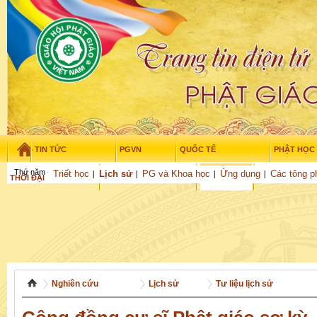
TIN TỨC
PGVN
QUỐC TẾ
PHẬT HỌC
Thứ năm - 6/08/2026
–
04
:
40
:
49
Triết học
Lịch sử
PG và Khoa học
Ứng dụng
Các tông p
THỜI ĐẠI
TUỔI TRẺ
NGHIÊN CỨU
VĂN HỌC
GỬI BÀI
Nghiên cứu
Lịch sử
Tư liệu lịch sử