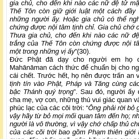
gia chủ, cho đến khi nào các nữ đệ tử m
Thế Tôn còn giữ giới luật một cách đầy đ
những người ấy. Hoặc gia chủ có thể ngh
chứng được nội tâm tịnh chỉ. Gia chủ chớ 
Thưa gia chủ, cho đến khi nào các nữ đ
trắng của Thế Tôn còn chứng được nội tâm 
một trong những vị ấy
”(30).
Đức Phật đã dạy cho người em họ c
Mahānāman cách thức để chuẩn bị cho ng
cái chết. Trước hết, họ nên được trấn an v
tịnh tín vào Phật, Pháp và Tăng cùng các
bậc Thánh quý trọng
”. Sau đó, người ấy
cha mẹ, vợ con, những thú vui giác quan v
phúc lạc của các cõi trời: “
Ông phải rời bỏ 
vậy hãy từ bỏ mọi mối quan tâm đến họ; nh
người là vô thường, vì vậy chớ chấp thủ c
của các cõi trời bao gồm Phạm thiên giới 