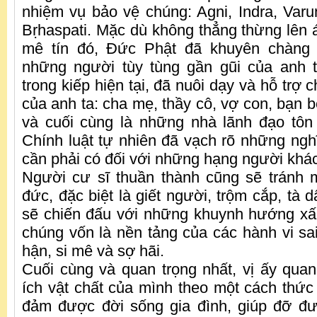
nhiệm vụ bảo vệ chúng: Agni, Indra, Var
Bṛhaspati. Mặc dù không thẳng thừng lên
mê tín đó, Đức Phật đã khuyên chàng t
những người tùy tùng gần gũi của anh 
trong kiếp hiện tại, đã nuôi dạy và hỗ trợ
của anh ta: cha mẹ, thầy cô, vợ con, bạn bè
và cuối cùng là những nhà lãnh đạo tôn
Chính luật tự nhiên đã vạch rõ những ng
cần phải có đối với những hạng người khá
Người cư sĩ thuần thành cũng sẽ tránh m
đức, đặc biệt là giết người, trộm cắp, tà d
sẽ chiến đấu với những khuynh hướng xấ
chúng vốn là nền tảng của các hành vi sai
hận, si mê và sợ hãi.
Cuối cùng và quan trọng nhất, vị ấy qua
ích vật chất của mình theo một cách thức
đảm được đời sống gia đình, giúp đỡ đ