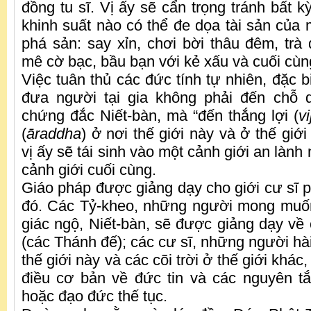
đồng tu sĩ. Vị ấy sẽ cẩn trọng tránh bất k
khinh suất nào có thể đe dọa tài sản của
phá sản: say xỉn, chơi bời thâu đêm, trà
mê cờ bạc, bầu bạn với kẻ xấu và cuối cùng
Việc tuân thủ các đức tính tự nhiên, đặc bi
đưa người tại gia không phải đến chỗ d
chứng đắc Niết-bàn, mà “đến thắng lợi (
v
(
āraddha
) ở nơi thế giới này và ở thế giới
vị ấy sẽ tái sinh vào một cảnh giới an lành
cảnh giới cuối cùng.
Giáo pháp được giảng dạy cho giới cư sĩ p
đó. Các Tỷ-kheo, những người mong muốn s
giác ngộ, Niết-bàn, sẽ được giảng dạy về 
(các Thánh đế); các cư sĩ, những người hài
thế giới này và các cõi trời ở thế giới khá
điều cơ bản về đức tin và các nguyên tắ
hoặc đạo đức thế tục.