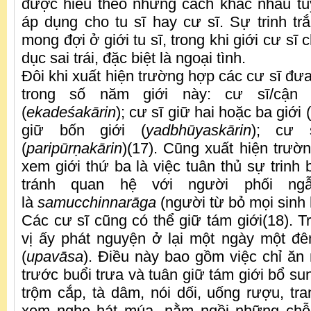
được hiểu theo những cách khác nhau tù
áp dụng cho tu sĩ hay cư sĩ. Sự trinh t
mong đợi ở giới tu sĩ, trong khi giới cư sĩ c
dục sai trái, đặc biệt là ngoại tình.
Đôi khi xuất hiện trường hợp các cư sĩ đư
trong số năm giới này: cư sĩ/cận
(
ekadeśakārin
); cư sĩ giữ hai hoặc ba giới (
giữ bốn giới (
yadbhūyaskārin
); cư 
(
paripū
r
ṇ
akārin
)(17). Cũng xuất hiện trườ
xem giới thứ ba là việc tuân thủ sự trinh 
tránh quan hệ với người phối ng
là
samucchinnarāga
(người từ bỏ mọi sinh 
Các cư sĩ cũng có thể giữ tám giới(18). T
vị ấy phát nguyện ở lại một ngày một đê
(
upavāsa
). Điều này bao gồm việc chỉ ăn
trước buổi trưa và tuân giữ tám giới bổ sun
trộm cắp, tà dâm, nói dối, uống rượu, tr
xem nghe hát múa, nằm ngồi những chỗ 