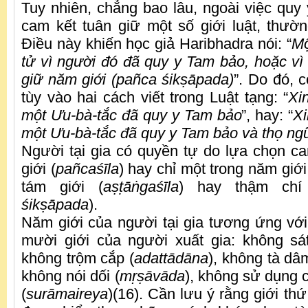
Tuy nhiên, chẳng bao lâu, ngoài việc quy 
cam kết tuân giữ một số giới luật, thườn
Điều này khiến học giả Haribhadra nói: “
Mộ
tử vì người đó đã quy y Tam bảo, hoặc vì
giữ năm giới (pañca śik
ṣ
āpada)
”. Do đó, c
tùy vào hai cách viết trong Luật tạng: “
Xi
một Ưu-bà-tắc đã quy y Tam bảo
”, hay: “
Xi
một Ưu-bà-tắc đã quy y Tam bảo và thọ ngũ
Người tại gia có quyền tự do lựa chọn c
giới (
pañcaśīla
) hay chỉ một trong năm giới
tám giới (
a
ṣṭ
ā
ṅ
gaśīla
) hay thậm chí
śik
ṣ
āpada
).
Năm giới của người tại gia tương ứng với
mười giới của người xuất gia: không sát
không trộm cắp (
adattādāna
), không tà dâ
không nói dối (
m
ṛṣ
āvāda
), không sử dụng 
(
surāmaireya
)(16). Cần lưu ý rằng giới t