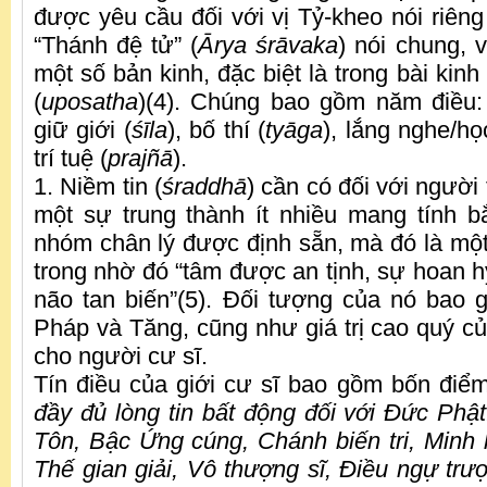
được yêu cầu đối với vị Tỷ-kheo nói riêng
“Thánh đệ tử” (
Ārya śrāvaka
) nói chung, 
một số bản kinh, đặc biệt là trong bài kinh 
(
uposatha
)(4). Chúng bao gồm năm điều: 
giữ giới (
śīla
), bố thí (
tyāga
), lắng nghe/họ
trí tuệ (
prajñā
).
1. Niềm tin (
śraddhā
) cần có đối với người 
một sự trung thành ít nhiều mang tính b
nhóm chân lý được định sẵn, mà đó là m
trong nhờ đó “tâm được an tịnh, sự hoan h
não tan biến”(5). Đối tượng của nó bao
Pháp và Tăng, cũng như giá trị cao quý củ
cho người cư sĩ.
Tín điều của giới cư sĩ bao gồm bốn điểm
đầy đủ lòng tin bất động đối với Đức Phật
Tôn, Bậc Ứng cúng, Chánh biến tri, Minh h
Thế gian giải, Vô thượng sĩ, Ðiều ngự trư