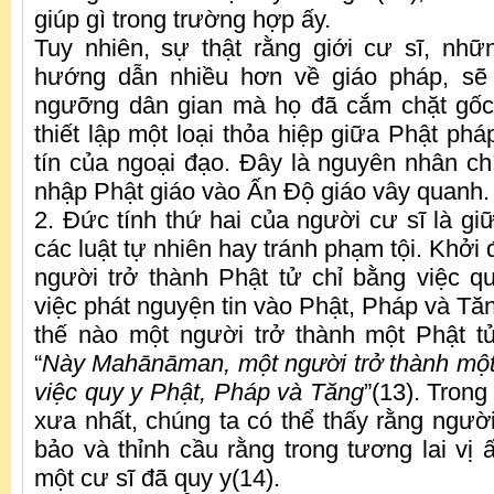
giúp gì trong trường hợp ấy.
Tuy nhiên, sự thật rằng giới cư sĩ, nh
hướng dẫn nhiều hơn về giáo pháp, sẽ 
ngưỡng dân gian mà họ đã cắm chặt gốc 
thiết lập một loại thỏa hiệp giữa Phật ph
tín của ngoại đạo. Đây là nguyên nhân c
nhập Phật giáo vào Ấn Độ giáo vây quanh.
2. Đức tính thứ hai của người cư sĩ là giữ
các luật tự nhiên hay tránh phạm tội. Khở
người trở thành Phật tử chỉ bằng việc 
việc phát nguyện tin vào Phật, Pháp và Tă
thế nào một người trở thành một Phật tử
“
Này Mahānāman, một người trở thành một
việc quy y Phật, Pháp và Tăng
”(13). Tron
xưa nhất, chúng ta có thể thấy rằng ngườ
bảo và thỉnh cầu rằng trong tương lai vị
một cư sĩ đã quy y(14).