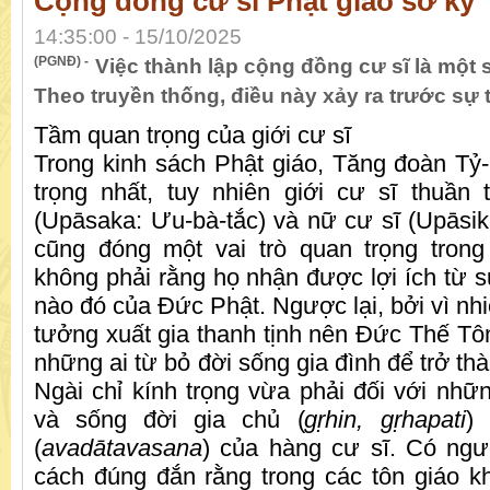
Cộng đồng cư sĩ Phật giáo sơ kỳ
14:35:00 - 15/10/2025
(PGNĐ) -
Việc thành lập cộng đồng cư sĩ là một 
Theo truyền thống, điều này xảy ra trước sự
Tầm quan trọng của giới cư sĩ
Trong kinh sách Phật giáo, Tăng đoàn Tỷ-k
trọng nhất, tuy nhiên giới cư sĩ thuần
(Upāsaka: Ưu-bà-tắc) và nữ cư sĩ (Upāsikā
cũng đóng một vai trò quan trọng trong
không phải rằng họ nhận được lợi ích từ s
nào đó của Đức Phật. Ngược lại, bởi vì nhiệ
tưởng xuất gia thanh tịnh nên Đức Thế Tô
những ai từ bỏ đời sống gia đình để trở thà
Ngài chỉ kính trọng vừa phải đối với nhữn
và sống đời gia chủ (
g
ṛ
hin, g
ṛ
hapati
)
(
avadātavasana
) của hàng cư sĩ. Có ngư
cách đúng đắn rằng trong các tôn giáo 