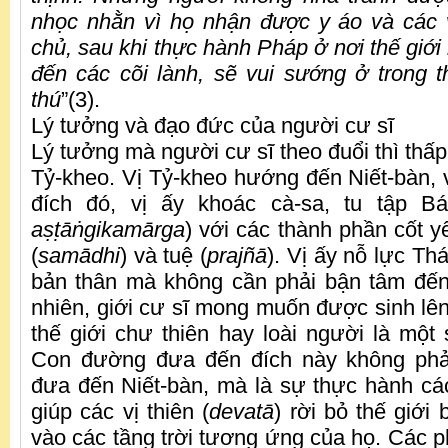
nhọc nhằn vì họ nhận được y áo và các 
chủ, sau khi thực hành Pháp ở nơi thế giớ
đến các cõi lành, sẽ vui sướng ở trong th
thú
”(3).
Lý tưởng và đạo đức của người cư sĩ
Lý tưởng mà người cư sĩ theo đuổi thì thấp
Tỷ-kheo. Vị Tỷ-kheo hướng đến Niết-bàn,
đích đó, vị ấy khoác cà-sa, tu tập B
a
ṣṭ
ā
ṅ
gikamārga
) với các thành phần cốt yế
(
samādhi
) và tuệ (
prajñā
). Vị ấy nỗ lực Th
bản thân mà không cần phải bận tâm đến
nhiên, giới cư sĩ mong muốn được sinh lên c
thế giới chư thiên hay loài người là một s
Con đường đưa đến đích này không phả
đưa đến Niết-bàn, mà là sự thực hành c
giúp các vị thiên (
devatā
) rời bỏ thế giới 
vào các tầng trời tương ứng của họ. Các 