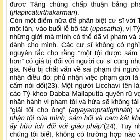
được Tăng chúng chấp thuận bằng ph
(
jñapticaturthakarman
).
Còn một điểm nữa để phân biệt cư sĩ với T
một lần, vào buổi lễ bố-tát (
uposatha
), vị 
những giới mà mình có thể đã vi phạm và 
dành cho mình. Các cư sĩ không có nghĩ
nguyên tắc cho rằng “một tội được sám 
hơn” có giá trị đối với người cư sĩ cũng nh
gia. Nếu bị chất vấn về sai phạm thì ngườ
nhận điều đó: phủ nhận việc phạm giới là 
cấm nói dối(23). Một người Licchavi tên l
cáo Tỷ-kheo Dabba Mallaputta quyến rũ v
nhận hành vi phạm tội và hứa sẽ không tá
“giải tội cho ông” (
atyaya
ṃ
pratig
ṛ
h
ṇ
āti
) v
nhận tội của mình, sám hối và cam kết kh
ấy hữu ích đối với giáo pháp
”(24). Tuy n
chúng tôi biết, không có trường hợp nào v