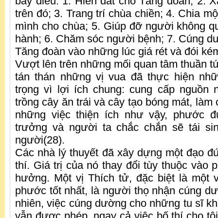
bảy điều: 1. Hiến đất cho Tăng đoàn; 2. 
trên đó; 3. Trang trí chùa chiền; 4. Chia m
mình cho chùa; 5. Giúp đỡ người không qu
hành; 6. Chăm sóc người bệnh; 7. Cúng 
Tăng đoàn vào những lúc giá rét và đói ké
Vượt lên trên những mối quan tâm thuần túy
tán thán những vị vua đã thực hiện nhữ
trọng vì lợi ích chung: cung cấp nguồn
trồng cây ăn trái và cây tạo bóng mát, làm 
những việc thiện ích như vậy, phước 
trưởng và người ta chắc chắn sẽ tái sin
người(28).
Các nhà lý thuyết đã xây dựng một đạo đ
thí. Giá trị của nó thay đổi tùy thuộc vào
hưởng. Một vị Thích tử, đặc biệt là một v
phước tốt nhất, là người thọ nhận cúng dư
nhiên, việc cúng dường cho những tu sĩ kh
vẫn được phép, ngay cả việc bố thí cho tộ