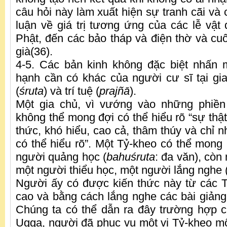
câu hỏi này làm xuất hiện sự tranh cãi và 
luận về giá trị tương ứng của các lễ vậ
Phật, đến các bảo tháp và điện thờ và cuố
già(36).
4-5. Các bản kinh không đặc biệt nhấn
hạnh cần có khác của người cư sĩ tại gia
(
śruta
) và trí tuệ (
prajñā
).
Một gia chủ, vì vướng vào những phiền 
không thể mong đợi có thể hiểu rõ “sự thậ
thức, khó hiểu, cao cả, thâm thúy và chỉ n
có thể hiểu rõ”. Một Tỷ-kheo có thể mong
người quảng học (
bahuśruta
: đa văn), còn 
một người thiểu học, một người lắng nghe 
Người ấy có được kiến thức này từ các 
cao và bằng cách lắng nghe các bài giảng
Chúng ta có thể dẫn ra đây trường hợp củ
Ugga, người đã phục vụ một vị Tỷ-kheo m