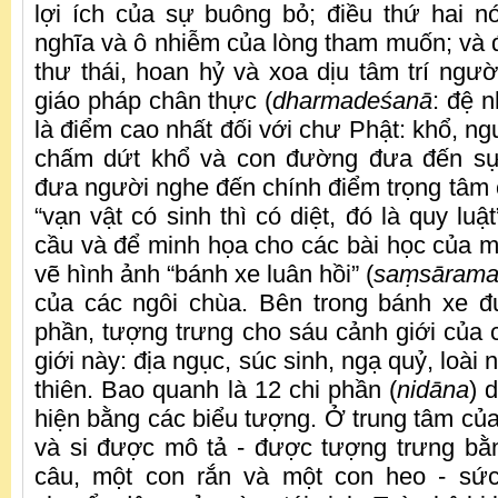
lợi ích của sự buông bỏ; điều thứ hai nó
nghĩa và ô nhiễm của lòng tham muốn; và đ
thư thái, hoan hỷ và xoa dịu tâm trí ngườ
giáo pháp chân thực (
dharmadeśanā
: đệ 
là điểm cao nhất đối với chư Phật: khổ, n
chấm dứt khổ và con đường đưa đến sự
đưa người nghe đến chính điểm trọng tâm c
“vạn vật có sinh thì có diệt, đó là quy luậ
cầu và để minh họa cho các bài học của m
vẽ hình ảnh “bánh xe luân hồi” (
sa
ṃ
sāram
của các ngôi chùa. Bên trong bánh xe đ
phần, tượng trưng cho sáu cảnh giới của c
giới này: địa ngục, súc sinh, ngạ quỷ, loài 
thiên. Bao quanh là 12 chi phần (
nidāna
) 
hiện bằng các biểu tượng. Ở trung tâm của
và si được mô tả - được tượng trưng bằ
câu, một con rắn và một con heo - sứ