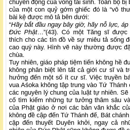
chuyển động của vòng tái sinh. Toàn bộ bị
của một con quỷ gớm ghiếc đó là “vô thư
bài kệ được mô tả bên dưới:
“
Hãy bắt đầu ngay bây giờ, hãy nỗ lực, áp
Đức Phật
…”(43). Có một Tăng sĩ được 
thích cho các tín đồ về sự miêu tả sống đ
cao quý này. Hình vẽ này thường được đặt
chùa.
Tuy nhiên, giáo pháp tiệm tiến không hề đ
không phân biệt lên tất cả giới cư sĩ và t
hưởng đến một số ít cư sĩ. Việc truyền bá
vua Aśoka không tập trung vào Tứ Thánh 
các nguyên lý chung của luật tự nhiên. Sẽ
cố tìm kiếm những tư tưởng thâm sâu và
của Phật giáo ở nơi các bản văn khắc c
không đề cập đến Tứ Thánh đế, Bát chánh
cập đến thuyết Duyên khởi, ngay cả nhữ