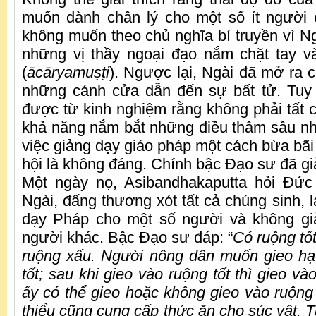
muốn dành chân lý cho một số ít người 
không muốn theo chủ nghĩa bí truyền vì N
những vị thầy ngoại đạo nắm chặt tay v
(
ācāryamu
ṣṭ
i
). Ngược lại, Ngài đã mở ra 
những cánh cửa dẫn đến sự bất tử. Tuy 
được từ kinh nghiệm rằng không phải tất 
khả năng nắm bắt những điều thâm sâu nh
việc giảng dạy giáo pháp một cách bừa bãi
hội là không đáng. Chính bậc Đạo sư đã giả
Một ngày nọ, Asibandhakaputta hỏi Đức 
Ngài, đấng thương xót tất cả chúng sinh, lạ
dạy Pháp cho một số người và không g
người khác. Bậc Đạo sư đáp: “
Có ruộng tốt
ruộng xấu. Người nông dân muốn gieo hạt
tốt; sau khi gieo vào ruộng tốt thì gieo và
ấy có thể gieo hoặc không gieo vào ruộng 
thiểu cũng cung cấp thức ăn cho súc vật. 