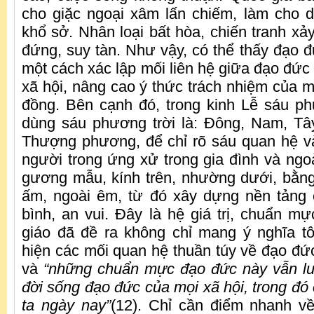
cho giặc ngoại xâm lấn chiếm, làm cho 
khổ sở. Nhân loại bất hòa, chiến tranh xả
đứng, suy tàn. Như vậy, có thể thấy đạo đ
một cách xác lập mối liên hệ giữa đạo đức
xã hội, nâng cao ý thức trách nhiệm của m
đồng. Bên cạnh đó, trong kinh Lễ sáu p
dùng sáu phương trời là: Đông, Nam, Tâ
Thượng phương, để chỉ rõ sáu quan hệ v
người trong ứng xử trong gia đình và ngoà
gương mẫu, kính trên, nhường dưới, bằng
ấm, ngoài êm, từ đó xây dựng nền tảng 
bình, an vui. Đây là hệ giá trị, chuẩn 
giáo đã đề ra không chỉ mang ý nghĩa t
hiện các mối quan hệ thuần túy về đạo đức
và
“những chuẩn mực đạo đức này vẫn luô
đời sống đạo đức của mọi xã hội, trong đó
ta ngày nay”
(12). Chỉ cần điểm nhanh v