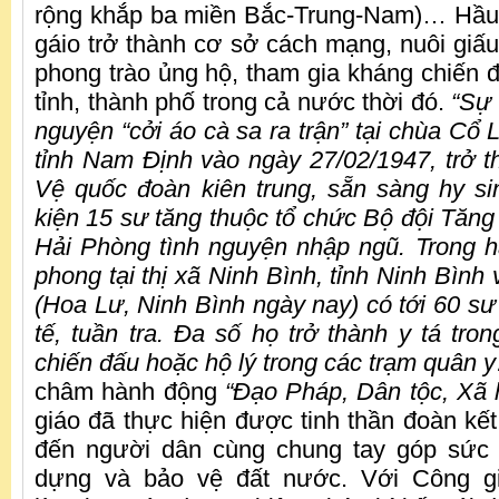
rộng khắp ba miền Bắc-Trung-Nam)… Hầu 
gáio trở thành cơ sở cách mạng, nuôi giấu
phong trào ủng hộ, tham gia kháng chiến đ
tỉnh, thành phố trong cả nước thời đó.
“Sự 
nguyện “cởi áo cà sa ra trận” tại chùa Cổ 
tỉnh Nam Định vào ngày 27/02/1947, trở t
Vệ quốc đoàn kiên trung, sẵn sàng hy si
kiện 15 sư tăng thuộc tổ chức Bộ đội Tăn
Hải Phòng tình nguyện nhập ngũ. Trong 
phong tại thị xã Ninh Bình, tỉnh Ninh Bìn
(Hoa Lư, Ninh Bình ngày nay) có tới 60 sư 
tế, tuần tra. Đa số họ trở thành y tá tro
chiến đấu hoặc hộ lý trong các trạm quân 
châm hành động
“Đạo Pháp, Dân tộc, Xã h
giáo đã thực hiện được tinh thần đoàn kết
đến người dân cùng chung tay góp sức
dựng và bảo vệ đất nước. Với Công gi