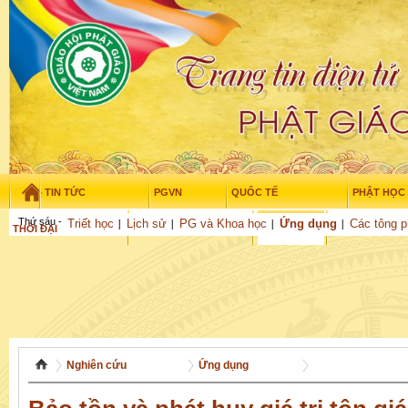
TIN TỨC
PGVN
QUỐC TẾ
PHẬT HỌC
Thứ sáu - 7/08/2026
–
18
:
08
:
37
Triết học
Lịch sử
PG và Khoa học
Ứng dụng
Các tông p
THỜI ĐẠI
TUỔI TRẺ
NGHIÊN CỨU
VĂN HỌC
GỬI BÀI
Nghiên cứu
Ứng dụng