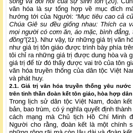
sống và đòi hỏi của sự sinh tồn”
(20). Cùn
văn hóa là sự tổng hợp về mục đích mà
hướng tới của Người:
“Mục tiêu cao cả c
Chúa Giê su đều giống nhau: Thích ca 
mọi người có cơm ăn, áo mặc, bình đẳng, t
đồng”
(21). Như vậy, từ những giá trị văn h
như giá trị tôn giáo được trình bày phía tr
tôi chỉ ra những giá trị được dung hòa và g
giá trị để từ đó thấy được vai trò của tôn gi
văn hóa truyền thống của dân tộc Việt N
và phát huy.
2.1. Giá trị văn hóa truyền thống yêu nước 
trên tinh thần đoàn kết tôn giáo, hòa hợp dân
Trong lịch sử dân tộc Việt Nam, đoàn kết
bản, bao trùm, có ý nghĩa quyết định thàn
cách mạng mà Chủ tịch Hồ Chí Minh đã
Người cho rằng, đoàn kết là một chính 
những rộng rãi mà còn lâu dài và đoàn kết