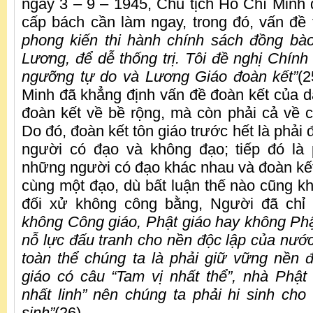
ngày 3 – 9 – 1945, Chủ tịch Hồ Chí Minh 
cấp bách cần làm ngay, trong đó, vấn đề 
phong kiến thi hành chính sách đồng bà
Lương, để dễ thống trị. Tôi đề nghị Chính 
ngưỡng tự do và Lương Giáo đoàn kết”
(2
Minh đã khẳng định vấn đề đoàn kết của 
đoàn kết về bề rộng, mà còn phải cả về ch
Do đó, đoàn kết tôn giáo trước hết là phải
người có đạo và không đạo; tiếp đó là 
những người có đạo khác nhau và đoàn kế
cùng một đạo, dù bất luận thế nào cũng k
đối xử không công bằng, Người đã chỉ
không Công giáo, Phật giáo hay không Phậ
nỗ lực đấu tranh cho nền độc lập của nướ
toàn thể chúng ta là phải giữ vững nền 
giáo có câu “Tam vị nhất thể”, nhà Phậ
nhất linh” nên chúng ta phải hi sinh cho
sinh”
(26).