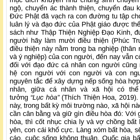
ngộ, chuyển ác thành thiện, chuyển đau 
Đức Phật đã vạch ra con đường tu tập cho 
luân lý và đạo đức của Phật giáo được thể
sách như Thập Thiện Nghiệp Đạo Kinh, đ
người hãy làm mười điều thiện (Phúc Tr
điều thiện này nằm trong ba nghiệp (thân 
và ý nghiệp) của con người, đến nay vẫn cò
đối với đạo đức cá nhân con người cũng
hệ con người với con người và con ngư
nguyên tắc để xây dựng nếp sống hòa hợp
nhân, giữa cá nhân và xã hội có thể 
tưởng
“Lục hòa”
(Thích Thiện Hoa, 2019).
này, trong bất kỳ môi trường nào, xã hội nà
cần cân bằng và giữ gìn điều hòa đó: Với 
hòa, thì cốt nhục chia ly và vợ chồng bất
yên, con cái khổ cực. Làng xóm bất hòa, sẽ 
cáo, cuộc sống không thuận. Quốc gia bấ