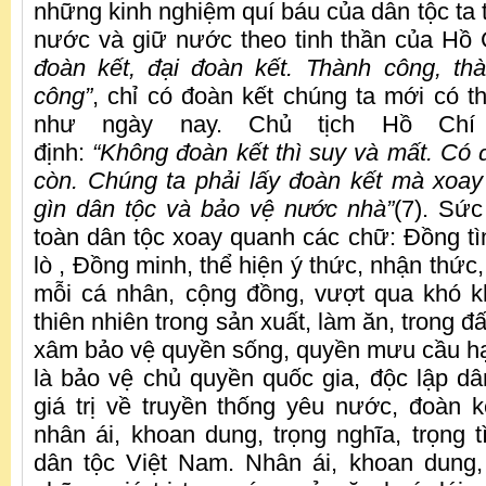
những kinh nghiệm quí báu của dân tộc ta 
nước và giữ nước theo tinh thần của Hồ 
đoàn kết, đại đoàn kết. Thành công, th
công”
, chỉ có đoàn kết chúng ta mới có t
như ngày nay. Chủ tịch Hồ Chí
định:
“Không đoàn kết thì suy và mất. Có đ
còn. Chúng ta phải lấy đoàn kết mà xoa
gìn dân tộc và bảo vệ nước nhà”
(7). Sứ
toàn dân tộc xoay quanh các chữ: Ðồng t
lò , Đồng minh, thể hiện ý thức, nhận thức
mỗi cá nhân, cộng đồng, vượt qua khó k
thiên nhiên trong sản xuất, làm ăn, trong đ
xâm bảo vệ quyền sống, quyền mưu cầu h
là bảo vệ chủ quyền quốc gia, độc lập dâ
giá trị về truyền thống yêu nước, đoàn kế
nhân ái, khoan dung, trọng nghĩa, trọng 
dân tộc Việt Nam. Nhân ái, khoan dung, 