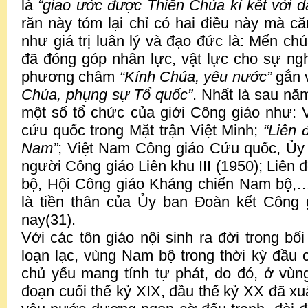
là
“giao ước được Thiên Chúa kí kết với d
răn này tóm lại chỉ có hai điều này mà că
như giá trị luân lý và đạo đức là: Mến ch
đã đóng góp nhân lực, vật lực cho sự n
phương châm
“Kính Chúa, yêu nước”
gắn 
Chúa, phụng sự Tổ quốc”
. Nhất là sau nă
một số tổ chức của giới Công giáo như:
cứu quốc trong Mặt trận Việt Minh;
“Liên 
Nam”
; Việt Nam Công giáo Cứu quốc, Ủy
người Công giáo Liên khu III (1950); Liên
bộ, Hội Công giáo Kháng chiến Nam bộ,
là tiền thân của Ủy ban Đoàn kết Công 
nay(31).
Với các tôn giáo nội sinh ra đời trong bố
loạn lạc, vùng Nam bộ trong thời kỳ đầu c
chủ yếu mang tính tự phát, do đó, ở vùn
đoạn cuối thế kỷ XIX, đầu thế kỷ XX đã xu