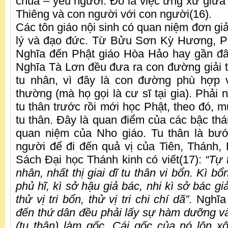
chúa – yêu người. Đó là việc ứng xử giữa
Thiêng và con người với con người(16).
Các tôn giáo nội sinh có quan niệm đơn giản
lý và đạo đức. Từ Bửu Sơn Kỳ Hương, P
Nghĩa đến Phật giáo Hòa Hảo hay gần đâ
Nghĩa Tà Lơn đều đưa ra con đường giải th
tu nhân, vì đây là con đường phù hợp 
thường (mà họ gọi là cư sĩ tại gia). Phải
tu thân trước rồi mới học Phật, theo đó, m
tu thân. Đây là quan điểm của các bậc thá
quan niệm của Nho giáo. Tu thân là bướ
người để đi đến quả vị của Tiên, Thánh, 
Sách Đại học Thánh kinh có viết(17):
“Tự 
nhân, nhất thị giai dĩ tu thân vi bổn. Kì bổ
phủ hĩ, kì sở hậu giả bác, nhi kì sở bác gi
thử vị tri bổn, thử vị tri chi chí dã”
. Nghĩa
đến thứ dân đều phải lấy sự hàm dưỡng và
(tu thân) làm gốc. Cái gốc của nó lộn xộn