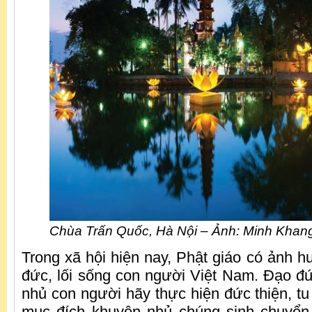
Chùa Trấn Quốc, Hà Nội – Ảnh: Minh Khan
Trong xã hội hiện nay, Phật giáo có ảnh h
đức, lối sống con người Việt Nam. Đạo đ
nhủ con người hãy thực hiện đức thiện, t
mục đích khuyên nhủ chúng sinh chuyển