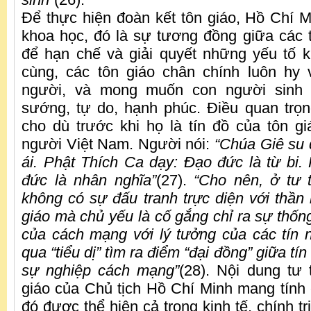
Để thực hiện đoàn kết tôn giáo, Hồ Chí M
khoa học, đó là sự tương đồng giữa các t
để hạn chế và giải quyết những yếu tố kh
cùng, các tôn giáo chân chính luôn hy 
người, và mong muốn con người sinh
sướng, tự do, hạnh phúc. Điều quan trọ
cho dù trước khi họ là tín đồ của tôn gi
người Việt Nam. Người nói:
“Chúa Giê su 
ái. Phật Thích Ca dạy: Đạo đức là từ bi.
đức là nhân nghĩa”
(27).
“Cho nên, ở tư
không có sự đấu tranh trực diện với thần 
giáo mà chủ yếu là cố gắng chỉ ra sự thốn
của cách mạng với lý tưởng của các tín 
qua “tiểu dị” tìm ra điểm “đại đồng” giữa tí
sự nghiệp cách mạng”
(28). Nội dung tư
giáo của Chủ tịch Hồ Chí Minh mang tính c
đó được thể hiện cả trong kinh tế, chính tr