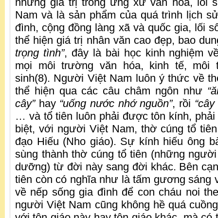
những giá trị trong ứng xử văn hoá, lói 
Nam và là sản phẩm của quá trình lịch sử.
đình, cộng đồng làng xã và quốc gia, lối 
thể hiện giá trị nhân văn cao đẹp, bao du
trọng tình”
, đây là bài học kinh nghiệm về
mọi môi trường văn hóa, kinh tế, môi 
sinh(8). Người Việt Nam luôn ý thức về th
thể hiện qua các câu châm ngôn như
“ă
cây”
hay
“uống nước nhớ nguồn”
, rồi
“cây
… và tổ tiên luôn phải được tôn kính, phả
biệt, với người Việt Nam, thờ cúng tổ tiê
đạo Hiếu (Nho giáo). Sự kính hiếu ông 
sùng thành thờ cúng tổ tiên (những người 
dưỡng) từ đời này sang đời khác. Bên cạnh
tiên còn có nghĩa như là tấm gương sáng 
về nếp sống gia đình để con cháu noi the
người Việt Nam cũng không hề quá cuồng n
với tôn giáo này hay tôn giáo khác, mà có t