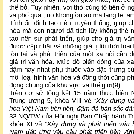
thể bỏ. Tuy nhiên, với thờ cúng tổ tiên ở ng
và phổ quát, nó không ồn ào mà lặng lẽ, â
Tính ổn định tạo nên truyền thống, giúp c
hóa mà con người đã tích lũy không thể mấ
tạo nên sự phát triển, giúp cho giá trị v
được cập nhật và những giá tị lỗi thời loại
tồn tại và phát triển của một xã hội cần 
giá trị văn hóa. Mức độ biến động của x
đậm hay nhạt phụ thuộc vào đặc trưng c
mỗi loại hình văn hóa và đồng thời cũng p
động chung của khu vực và thế giới(9).
Trên cơ sở tổng kết 15 năm thực hiện N
Trung ương 5, khóa VIII về
“Xây dựng và
hóa Việt Nam tiên tiến, đậm đà bản sắc dân
33 NQ/TW của Hội nghị Ban Chấp hành Tr
khóa XI về
“Xây dựng và phát triển văn 
Nam đáp ứng yêu cầu phát triển bền vữn