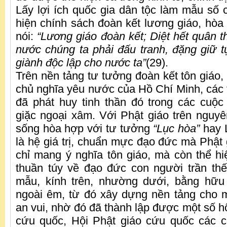
Lấy lợi ích quốc gia dân tộc làm mẫu số 
hiện chính sách đoàn kết lương giáo, hòa
nói:
“Lương giáo đoàn kết; Diệt hết quân 
nước chúng ta phải đấu tranh, đặng giữ t
giành độc lập cho nước ta”
(29).
Trên nền tảng tư tưởng đoàn kết tôn giáo,
chủ nghĩa yêu nước của Hồ Chí Minh, các 
đã phát huy tinh thần đó trong các cuộ
giặc ngoại xâm. Với Phật giáo trên nguy
sống hòa hợp với tư tưởng
“Lục hòa”
hay 
là hệ giá trị, chuẩn mực đạo đức mà Phật 
chỉ mang ý nghĩa tôn giáo, mà còn thể h
thuần túy về đạo đức con người trần th
mẫu, kính trên, nhường dưới, bằng hữu 
ngoài êm, từ đó xây dựng nền tảng cho m
an vui, nhờ đó đã thành lập được một số h
cứu quốc, Hội Phật giáo cứu quốc các c