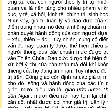
ứng xử của con người theo lý trí tự nhiê
quan và là nền tảng cho nhiều phạm vi k
dục, y tế, xã hội, kinh tế, chính trị, sinh h
Như vậy, giá trị luân lý và đạo đức của
điểm trùng nhau, nó đều là những chuẩn 
phán quyết hành động của con người dựa tr
– xấu, thiện – ác… tuy nhiên, cũng có điể
vấn đề này. Luân lý được thể hiện chiều 
người thông qua các chuẩn mực được quy
vào Thiên Chúa. Đạo đức được thể hiện ở
xử bởi ý chí của bản thân mà đôi khí khôn
thiêng của họ đang tin nhận. Tuy nhiên, đ
trị trên, Công giáo còn định ra các giá trị
cho đời sống và hành động của các tín 
giáo, mười điều răn là
“giao ước được Th
dân Ngài”,
mười điều răn này tóm lại chỉ
căn cốt nhất được coi như giá trị luân lý