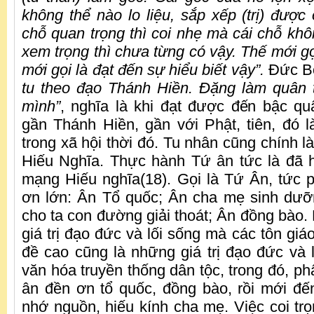
không thể nào lo liệu, sắp xếp (trị) được
chỗ quan trọng thì coi nhẹ mà cái chỗ khôn
xem trọng thì chưa từng có vậy. Thế mới gọi
mới gọi là đạt đến sự hiểu biết vậy”.
Đức Bổ
tu theo đạo Thánh Hiền. Đặng làm quân 
mình”
, nghĩa là khi đạt được đến bậc q
gần Thánh Hiền, gần với Phật, tiên, đó 
trong xã hội thời đó. Tu nhân cũng chính 
Hiếu Nghĩa. Thực hành Tứ ân tức là đã 
mạng Hiếu nghĩa(18). Gọi là Tứ Ân, tức ph
ơn lớn: Ân Tổ quốc; Ân cha mẹ sinh dưỡ
cho ta con đường giải thoát; Ân đồng bào.
giá trị đạo đức và lối sống mà các tôn gi
đề cao cũng là những giá trị đạo đức và l
văn hóa truyền thống dân tộc, trong đó, p
ân đền ơn tổ quốc, đồng bào, rồi mới đ
nhớ nguồn, hiếu kính cha mẹ. Việc coi trọ