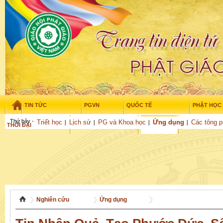
TIN TỨC
PGVN
QUỐC TẾ
PHẬT HỌC
Thứ bảy - 8/08/2026
–
16
:
56
:
44
Triết học
Lịch sử
PG và Khoa học
Ứng dụng
Các tông p
THỜI ĐẠI
TUỔI TRẺ
NGHIÊN CỨU
VĂN HỌC
GỬI BÀI
Nghiên cứu
Ứng dụng