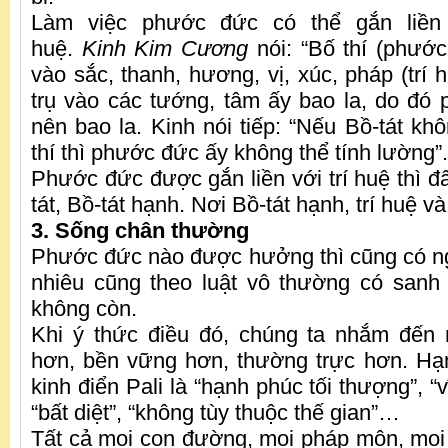
Làm việc phước đức có thể gắn liền 
huệ.
Kinh Kim Cương
nói: “Bố thí (phướ
vào sắc, thanh, hương, vị, xúc, pháp (trí 
trụ vào các tướng, tâm ấy bao la, do đó
nên bao la. Kinh nói tiếp: “Nếu Bồ-tát kh
thí thì phước đức ấy không thể tính lường”.
Phước đức được gắn liền với trí huệ thì đ
tát, Bồ-tát hạnh. Nơi Bồ-tát hạnh, trí huệ và
3. Sống chân thường
Phước đức nào được hưởng thì cũng có ng
nhiêu cũng theo luật vô thường có sanh t
không còn.
Khi ý thức điều đó, chúng ta nhắm đến
hơn, bền vững hơn, thường trực hơn. Hạ
kinh điển Pali là “hạnh phúc tối thượng”, “v
“bất diệt”, “không tùy thuộc thế gian”…
Tất cả mọi con đường, mọi pháp môn, mọi 