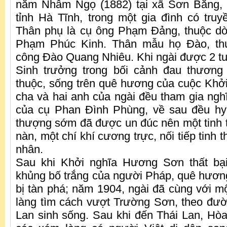
năm Nhâm Ngọ (1882) tại xã Sơn Bằng,
tỉnh Hà Tĩnh, trong một gia đình có tru
Thân phụ là cụ ông Phạm Đảng, thuộc d
Phạm Phúc Kinh. Thân mẫu họ Đào, th
công Đào Quang Nhiêu. Khi ngài được 2 tuổ
Sinh trưởng trong bối cảnh đau thương
thuộc, sống trên quê hương của cuộc Kh
cha và hai anh của ngài đều tham gia n
của cụ Phan Đình Phùng, về sau đều hy 
thượng sớm đã được un đúc nên một tinh
nàn, một chí khí cương trực, nối tiếp tinh 
nhân.
Sau khi Khởi nghĩa Hương Sơn thất bại
khủng bố trắng của người Pháp, quê hương
bị tàn phá; năm 1904, ngài đã cùng với m
làng tìm cách vượt Trường Sơn, theo đư
Lan sinh sống. Sau khi đến Thái Lan, Hò