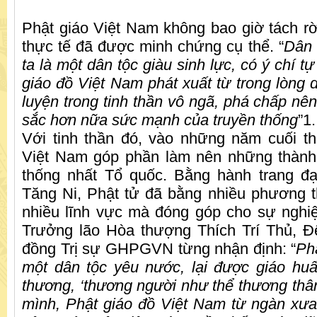
Phật giáo Việt Nam không bao giờ tách rời
thực tế đã được minh chứng cụ thể. “
Dân 
ta là một dân tộc giàu sinh lực, có ý chí t
giáo đồ Việt Nam phát xuất từ trong lòng d
luyện trong tinh thần vô ngã, phá chấp nên
sắc hơn nữa sức mạnh của truyền thống
”1.
Với tinh thần đó, vào những năm cuối t
Việt Nam góp phần làm nên những thành
thống nhất Tổ quốc. Bằng hành trang đạ
Tăng Ni, Phật tử đã bằng nhiều phương t
nhiều lĩnh vực mà đóng góp cho sự nghi
Trưởng lão Hòa thượng Thích Trí Thủ, Đ
đồng Trị sự GHPGVN từng nhận định: “
Phá
một dân tộc yêu nước, lại được giáo huấn
thương, ‘thương người như thể thương thân
mình, Phật giáo đồ Việt Nam từ ngàn xưa