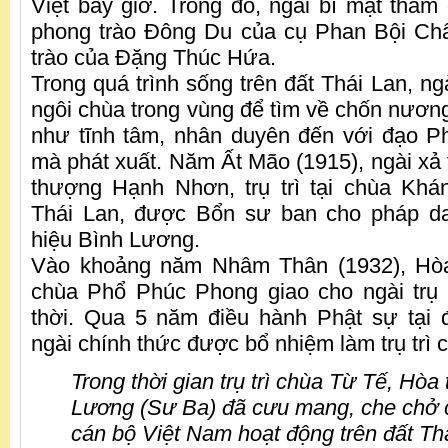
Việt bấy giờ. Trong đó, ngài bí mật tham 
phong trào Đông Du của cụ Phan Bội Châ
trào của Đặng Thúc Hứa.
Trong quá trình sống trên đất Thái Lan, ngà
ngôi chùa trong vùng để tìm về chốn nương
như tĩnh tâm, nhân duyên đến với đạo Ph
mà phát xuất. Năm Ất Mão (1915), ngài xả 
thượng Hạnh Nhơn, trụ trì tại chùa Khá
Thái Lan, được Bổn sư ban cho pháp da
hiệu Bình Lương.
Vào khoảng năm Nhâm Thân (1932), Hò
chùa Phổ Phúc Phong giao cho ngài trụ 
thời. Qua 5 năm điều hành Phật sự tại 
ngài chính thức được bổ nhiệm làm trụ trì 
Trong thời gian trụ trì chùa Từ Tế, Hò
Lương (Sư Ba) đã cưu mang, che chở c
cán bộ Việt Nam hoạt động trên đất Th