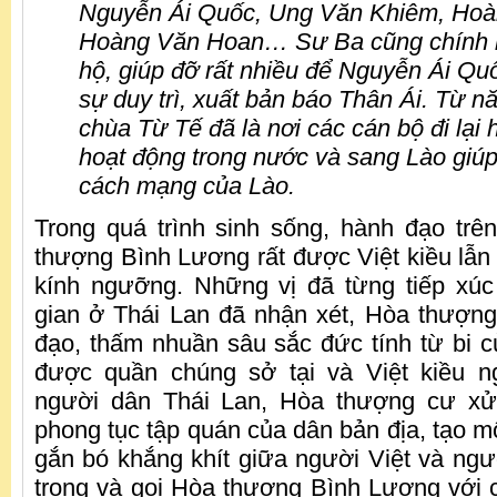
Nguyễn Ái Quốc, Ung Văn Khiêm, Hoà
Hoàng Văn Hoan… Sư Ba cũng chính l
hộ, giúp đỡ rất nhiều để Nguyễn Ái Qu
sự duy trì, xuất bản báo Thân Ái. Từ nă
chùa Từ Tế đã là nơi các cán bộ đi lại h
hoạt động trong nước và sang Lào giúp
cách mạng của Lào.
Trong quá trình sinh sống, hành đạo trê
thượng Bình Lương rất được Việt kiều lẫn
kính ngưỡng. Những vị đã từng tiếp xúc 
gian ở Thái Lan đã nhận xét, Hòa thượng
đạo, thấm nhuần sâu sắc đức tính từ bi c
được quần chúng sở tại và Việt kiều 
người dân Thái Lan, Hòa thượng cư xử 
phong tục tập quán của dân bản địa, tạo m
gắn bó khắng khít giữa người Việt và ngườ
trọng và gọi Hòa thượng Bình Lương với cá