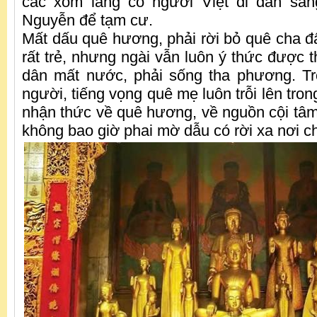
các xóm làng có người Việt di dân san
Nguyễn để tạm cư.
Mất dấu quê hương, phải rời bỏ quê cha đất
rất trẻ, nhưng ngài vẫn luôn ý thức được 
dân mất nước, phải sống tha phương. 
người, tiếng vọng quê mẹ luôn trỗi lên tron
nhận thức về quê hương, về nguồn cội tâm 
không bao giờ phai mờ dẫu có rời xa nơi c