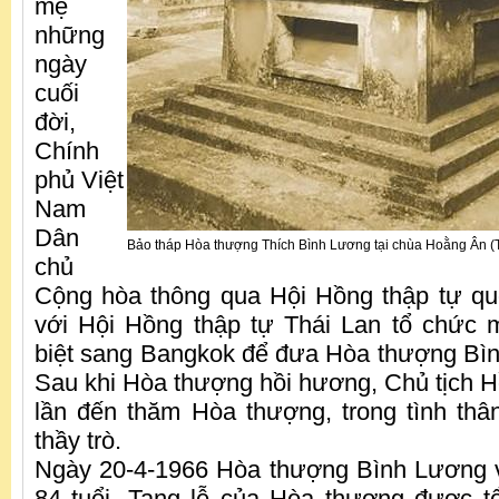
mẹ
những
ngày
cuối
đời,
Chính
phủ Việt
Nam
Dân
Bảo tháp Hòa thượng Thích Bình Lương tại chùa Hoằng Ân (Tâ
chủ
Cộng hòa thông qua Hội Hồng thập tự qu
với Hội Hồng thập tự Thái Lan tổ chức 
biệt sang Bangkok để đưa Hòa thượng Bì
Sau khi Hòa thượng hồi hương, Chủ tịch H
lần đến thăm Hòa thượng, trong tình th
thầy trò.
Ngày 20-4-1966 Hòa thượng Bình Lương v
84 tuổi. Tang lễ của Hòa thượng được tổ