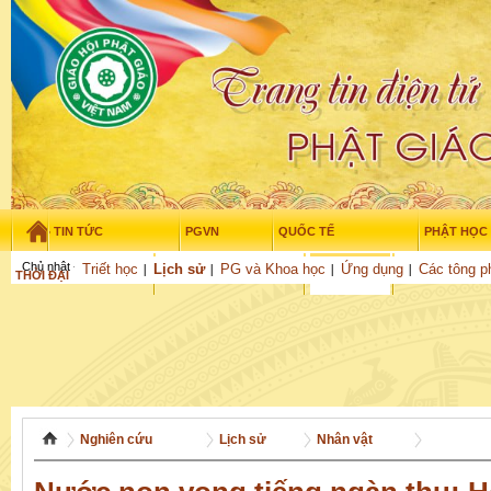
TIN TỨC
PGVN
QUỐC TẾ
PHẬT HỌC
Chủ nhật - 9/08/2026
–
05
:
53
:
40
Triết học
Lịch sử
PG và Khoa học
Ứng dụng
Các tông p
THỜI ĐẠI
TUỔI TRẺ
NGHIÊN CỨU
VĂN HỌC
GỬI BÀI
Nghiên cứu
Lịch sử
Nhân vật