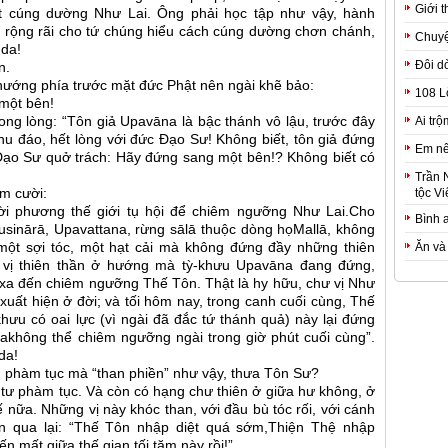
Giới t
biết cúng dường Như Lai. Ông phải học tập như vậy, hành
p rộng rãi cho tứ chúng hiểu cách cúng dường chơn chánh,
Chuyệ
nda!
Đôi d
n.
hướng phía trước mặt đức Phật nên ngài khẽ bảo:
108 L
một bên!
ong lòng: “Tôn giả Upavāna là bậc thánh vô lậu, trước đây
Ai trộ
hu đáo, hết lòng với đức Đạo Sư! Không biết, tôn giả đứng
Em nê
Đạo Sư quở trách: Hãy đứng sang một bên!? Không biết có
Trần 
m cười:
tộc Vi
ời phương thế giới tụ hội để chiêm ngưỡng Như Lai.Cho
Bình 
sinārā, Upavattana, rừng sālā thuộc dòng họMallā, không
ột sợi tóc, một hạt cải mà không đứng đầy những thiên
Ăn và
ư vị thiên thần ở hướng mà tỳ-khưu Upavāna đang đứng,
t xa đến chiêm ngưỡng Thế Tôn. Thật là hy hữu, chư vị Như
xuất hiện ở đời; và tối hôm nay, trong canh cuối cùng, Thế
khưu có oai lực (vì ngài đã đắc tứ thánh quả) này lại đứng
akhông thể chiêm ngưỡng ngài trong giờ phút cuối cùng”.
da!
n phàm tục mà “than phiền” như vậy, thưa Tôn Sư?
 tư phàm tục. Và còn có hạng chư thiên ở giữa hư không, ở
 nữa. Những vị này khóc than, với đầu bù tóc rối, với cánh
lộn qua lại: “Thế Tôn nhập diệt quá sớm,Thiện Thệ nhập
n mất giữa thế gian tối tăm này rồi!”