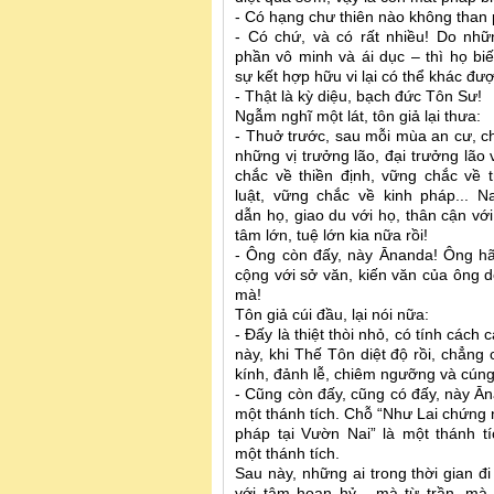
- Có hạng chư thiên nào không than
- Có chứ, và có rất nhiều! Do nhữn
phần vô minh và ái dục – thì họ bi
sự kết hợp hữu vi lại có thể khác đư
- Thật là kỳ diệu, bạch đức Tôn Sư!
Ngẫm nghĩ một lát, tôn giả lại thưa:
- Thuở trước, sau mỗi mùa an cư, 
những vị trưởng lão, đại trưởng lão
chắc về thiền định, vững chắc về t
luật, vững chắc về kinh pháp... N
dẫn họ, giao du với họ, thân cận vớ
tâm lớn, tuệ lớn kia nữa rồi!
- Ông còn đấy, này Ānanda! Ông hãy
cộng với sở văn, kiến văn của ông 
mà!
Tôn giả cúi đầu, lại nói nữa:
- Đấy là thiệt thòi nhỏ, có tính cách
này, khi Thế Tôn diệt độ rồi, chẳng
kính, đảnh lễ, chiêm ngưỡng và cún
- Cũng còn đấy, cũng có đấy, này Ān
một thánh tích. Chỗ “Như Lai chứng 
pháp tại Vườn Nai” là một thánh tí
một thánh tích.
Sau này, những ai trong thời gian đ
với tâm hoan hỷ - mà từ trần, mà 