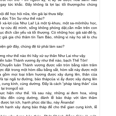
 ngay tức khắc. Đấy không là lợi lạc tối thượngcho chúng
 để học hỏi nữa, tôn giả lại thưa tiếp:
của đức Tôn Sư như thế nào?
ề xá-lợi của Như Lai! Là một tỳ-khưu, một sa-mônhữu học,
để tự cứu độ mình, sống không phóng dật,cần mẫn trên con
mục đích cần yếu và tối thượng. Có những học giả sát-đế-lỵ,
 giả gia chủ thâm tín Tam Bảo, những vị này họ sẽ lo chu
hiện giờ đây, chúng đệ tử phải làm sao?
ng như thế nào thì hãy xử sự thân Như Lai như vậy.
yển luân Thánh vương ấy như thế nào, bạch Thế Tôn!
a Chuyển luân Thánh vương được vấn tròn bằng năm trăm
 được đặt trong một hòm dầu bằng sắt, hòm sắt này được một
a gồm mọi loại trầm hương được xây dựng lên, thân của
à tại ngã tư đường, bảo thápcủa vị ấy được xây dựng lên
ái, cung kính, cúng dường. Đấy là cách “pháp táng thân” của
lại trongcổ sử.
hực hiện như thế. Và sau này, những ai đem hoa, vòng
 liệu đến cúng dường, đảnh lễ bảo tháp với tâm thâm
 được lợi ích, hạnh phúc dài lâu, này Ānanda!
inh hạnh xây dựng bảo tháp để cho thế gian cung kính, lễ