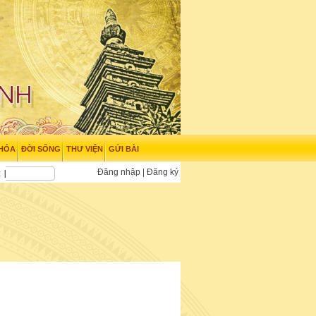
 HÓA
ĐỜI SỐNG
THƯ VIỆN
GỬI BÀI
Đăng nhập
|
Đăng ký
t