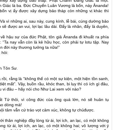
phép xây dựng bảo tháp. Phật Chánh Đẳng Giác là một.
ăn Giác là ba. Đức Chuyển Luân Vương là bốn, này Ānanda!
à bốn vị ấy được xây dựng bảo tháp còn những vị khác thì
. Và vì những ai, sau này, cung kính, lễ bái, cúng dường bảo
 sẽ được an vui, lợi lạc lâu dài. Đấy là nhân, đấy là duyên,
về hậu sự của đức Phật, tôn giả Ānanda đi khuất ra phía
n: “Ta nay vẫn còn là kẻ hữu học, còn phải tự lotu tập. Nay
rên đời này thương tưởng ta nữa!”
 hỏi:
ch Tôn Sư.
 rồi, rằng là “không thể có một sự kiện, một hiện tồn sanh,
iệt mất”. Vậy, buồn rầu, khóc than, bi lụy thì có ích gì đâu,
ữu vi đâu – hãy nói cho Như Lai xem với nào?
t Tử thôi, vì công đức của ông quá lớn, nó sẽ huân tụ
vào dòng mà!
nội tâm vẫn cứ trào vọt cảm xúc, không tự chủđược.
ới thân nghiệp đầy lòng từ ái, lợi ích, an lạc, có một không
ng từ ái, lợi ích, an lạc, có một không hai; vô lượng với ý