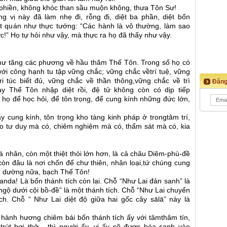
 phiền, không khóc than sầu muộn không, thưa Tôn Sư!
g vị này đã làm nhẹ đi, rỗng đi, diệt ba phần, diệt bốn
ết quán như thực tướng: “Các hành là vô thường, làm sao
ợc!” Họ tự hỏi như vậy, mà thực ra họ đã thấy như vậy.
chư tăng các phương về hầu thăm Thế Tôn. Trong số họ có
 với công hạnh tu tập vững chắc; vững chắc vềtrí tuệ, vững
ri túc biết đủ, vững chắc về thần thông,vững chắc về trì
Đăng
ay Thế Tôn nhập diệt rồi, đệ tử không còn có dịp tiếp
i họ để học hỏi, để tôn trọng, để cung kính những đức lớn,
 cung kính, tôn trọng kho tàng kinh pháp ở trongtâm trí,
do tư duy mà có, chiêm nghiệm mà có, thẩm sát mà có, kia
 cá nhân, còn một thiệt thòi lớn hơn, là cả châu Diêm-phù-đề
 còn đâu là nơi chốn để chư thiên, nhân loại,tứ chúng cung
g dường nữa, bạch Thế Tôn!
anda! Là bốn thánh tích còn lại. Chỗ “Như Lai đản sanh” là
ngộ dưới cội bồ-đề” là một thánh tích. Chỗ “Như Lai chuyển
ch. Chỗ “ Như Lai diệt độ giữa hai gốc cây sālā” này là
i hành hương chiêm bái bốn thánh tích ấy với tâmthâm tín,
trút hơi thở - thì người ấy, vị ấy sẽ được hóa sanh vào