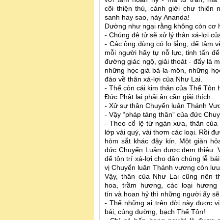
cõi thiện thú, cảnh giới chư thiên
sanh hay sao, này Ānanda!
Dường như ngại rằng không còn cơ hội
- Chúng đệ tử sẽ xử lý thân xá-lợi 
- Các ông đừng có lo lắng, để tâm v
mỗi người hãy tự nỗ lực, tinh tấn 
đường giác ngộ, giải thoát - đấy là 
những học giả bà-la-môn, những học
đáo về thân xá-lợi của Như Lai.
- Thế còn cái kim thân của Thế Tôn 
Đức Phật lại phải ân cần giải thích:
- Xử sự thân Chuyển luân Thánh Vươ
- Vậy “pháp táng thân” của đức Chu
- Theo cổ lệ từ ngàn xưa, thân củ
lớp vải quý, vải thơm các loại. Rồi
hòm sắt khác đậy kín. Một giàn hỏ
đức Chuyển Luân được đem thiêu. V
để tôn trí xá-lợi cho dân chúng lễ b
vị Chuyển luân Thánh vương còn lưu 
Vậy, thân của Như Lai cũng nên t
hoa, trầm hương, các loại hương
tín và hoan hỷ thì những người ấy sẽ
- Thế những ai trên đời này được v
bái, cúng dường, bạch Thế Tôn!