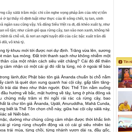
rừng cây sālā trầm mặc chỉ còn nghe vọng pháp âm của nhị vị tôn
ở lại thấy rõ định luật như thực của lẽ sống chết, tụ tan, sinh
à ngàn sau cũng vậy. Và đấng Siêu Việt ra đi, đã khéo xuất ly, như
ian vô tận; như cánh gió qua rừng cây, tan vào non xanh, không hề
 chính là chỗ về, là nơi an nghỉ tuyệt đối của các bậc xuất trần đã
 đối, vô khả tỷ.
úng tỳ-khưu mới tới được nơi dự định. Trăng vừa lên, sương
ột màn lụa mỏng. Đất trời thanh sạch như không nhiễm một
ện thân của một nhân cách siêu việt chăng? Cái đó để thiên
Tin 
ũng cảm nhận có một cái gì đó rất lạ lùng, nó ở ngoài tế bào
hí trong lành,đức Phật bảo tôn giả Ānanda chuẩn bị chỗ nằm
 lấy cành lá quét dọn xung quanh hai cội cây, gấp tấm tăng-
 rồi trải dài theo như thân người. Đức Thế Tôn nằm xuống
i, đầu hướng về bắc, mặt hướng về tây, lưng ở phía đông và
u chừng mấy trăm vị thì ngồi rải rác cả rừng cây, bao
ất là chư tôn giả Ānanda, Upāli, Anuruddha, Mahā Cunda,
ũng biết là Thế Tôn chọn chỗ này, giữa hai cội cây sālā này,
ác sẽ Niết-bàn.
 mặc, dường như chúng cũng cảm nhận được thời khắc linh
ó cái gì rùng rùng chuyển động và có cái gì siêu nhiên tác
oa trái mùa, từng chồi, từng nhánh vươn dài ra, đầy gốc,