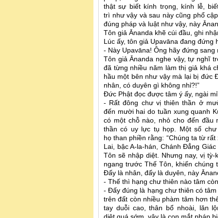
thật sự biết kính trọng, kính lễ, 
trì như vậy và sau này cũng phổ cậ
đúng pháp và luật như vậy, này Āna
Tôn giả Ānanda khẽ cúi đầu, ghi nhậ
Lúc ấy, tôn giả Upavāna đang đứng 
- Này Upavāna! Ông hãy đứng sang 
Tôn giả Ānanda nghe vậy, tự nghĩ tr
đã từng nhiều năm làm thị giả khá c
hầu một bên như vậy mà lại bị đức 
nhân, có duyên gì không nhỉ?!”
Đức Phật đọc được tâm ý ấy, ngài mỉ
- Rất đông chư vị thiên thần ở mư
đến mười hai do tuần xung quanh Ku
có một chỗ nào, nhỏ cho đến đầu m
thần có uy lực tụ họp. Một số ch
họ than phiền rằng: “Chúng ta từ rấ
Lai, bậc A-la-hán, Chánh Đẳng Giác 
Tôn sẽ nhập diệt. Nhưng nay, vị tỳ-
ngang trước Thế Tôn, khiến chúng t
Đấy là nhân, đấy là duyên, này Ānan
- Thế thì hạng chư thiên nào tâm cò
- Đấy đúng là hạng chư thiên có tâm
trên đất còn nhiều phàm tâm hơn thế
tay duỗi cao, thân bổ nhoài, lăn 
diệt quá sớm, vậy là con mắt pháp biế