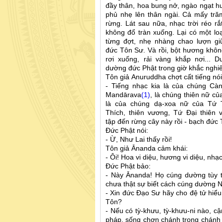
đầy thân, hoa bung nở, ngào ngạt hư
phủ nhẹ lên thân ngài. Cả mấy tră
rừng. Lát sau nữa, nhạc trời réo r
không đổ tràn xuống. Lại có một loạ
từng đợt, nhẹ nhàng chao lượn g
đức Tôn Sư. Và rồi, bột hương khôn
rơi xuống, rải vàng khắp nơi... 
dường đức Phật trong giờ khắc nghiêm
Tôn giả Anuruddha chợt cất tiếng nói
- Tiếng nhạc kia là của chúng Càn
Mandārava
(1)
, là chúng thiên nữ c
là của chúng dạ-xoa nữ của Tứ T
Thích, thiên vương, Tứ Đại thiên 
tập đến rừng cây này rồi - bạch đức
Đức Phật nói:
- Ừ, Như Lai thấy rồi!
Tôn giả Ānanda cảm khái:
- Ôi! Hoa vi diệu, hương vi diệu, nh
Đức Phật bảo:
- Này Ānanda! Họ cúng dường tùy t
chưa thật sự biết cách cúng dường N
- Xin đức Đạo Sư hãy cho đệ tử hiểu
Tôn?
- Nếu có tỳ-khưu, tỳ-khưu-ni nào, c
pháp, sống chơn chánh trong chánh