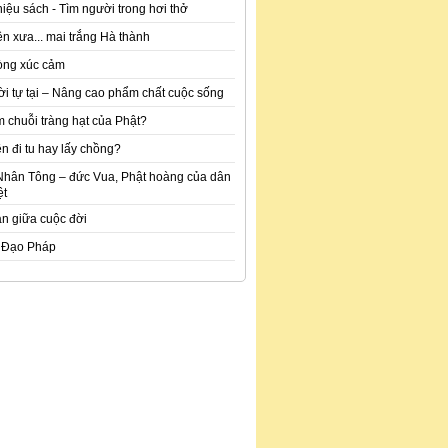
hiệu sách - Tìm người trong hơi thở
n xưa... mai trắng Hà thành
òng xúc cảm
ời tự tại – Nâng cao phẩm chất cuộc sống
m chuỗi tràng hạt của Phật?
n đi tu hay lấy chồng?
Nhân Tông – đức Vua, Phật hoàng của dân
ệt
an giữa cuộc đời
 Đạo Pháp