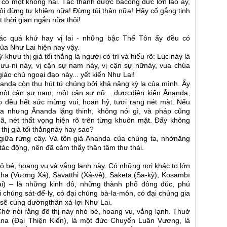
ạc, có một không hai. Tác thành được bacông đức lớn lao ấy,
hôi đừng tự khiêm nữa! Đừng tủi thân nữa! Hãy cố gắng tinh
t thời gian ngắn nữa thôi!
iác quá khứ hay vị lai - những bậc Thế Tôn ấy đều có
của Như Lai hiện nay vậy.
ỳ-khưu thị giả tối thắng là người có trí và hiểu rõ: Lúc này là
khưu-ni này, vị cận sự nam này, vị cận sự nữnày, vua chúa
giáo chủ ngoại đạo này... yết kiến Như Lai!
Ānanda còn thu hút tứ chúng bởi khả năng kỳ lạ của mình. Ấy
, một cận sự nam, một cận sự nữ... đượcdiện kiến Ānanda,
 đều hết sức mừng vui, hoan hỷ, tươi rạng nét mặt. Nếu
a nhưng Ānanda lặng thinh, không nói gì, và pháp cũng
ã, nét thất vọng hiện rõ trên từng khuôn mặt. Đấy không
ị thị giả tối thắngnày hay sao?
ẹ giữa rừng cây. Và tôn giả Ānanda của chúng ta, nhờnăng
ác động, nên đã cảm thấy thân tâm thư thái.
nhỏ bé, hoang vu và vắng lạnh này. Có những nơi khác to lớn
a (Vương Xá), Sāvatthi (Xá-vệ), Sāketa (Sa-kỳ), Kosambī
-nại) – là những kinh đô, những thành phố đông đúc, phú
 chúng sát-đế-lỵ, có đại chúng bà-la-môn, có đại chúng gia
 sẽ cúng dườngthân xá-lợi Như Lai.
hớ nói rằng đô thị này nhỏ bé, hoang vu, vắng lạnh. Thuở
na (Đại Thiện Kiến), là một đức Chuyển Luân Vương, là