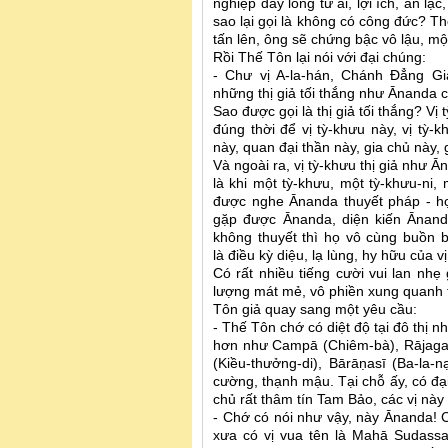
nghiệp đầy lòng từ ái, lợi ích, an l
sao lại gọi là không có công đức? T
tấn lên, ông sẽ chứng bậc vô lậu, mộ
Rồi Thế Tôn lại nói với đại chúng:
- Chư vị A-la-hán, Chánh Đẳng G
những thị giả tối thắng như Ānanda 
Sao được gọi là thị giả tối thắng? Vị t
đúng thời để vị tỳ-khưu này, vị tỳ-
này, quan đại thần này, gia chủ này, 
Và ngoài ra, vị tỳ-khưu thị giả như 
là khi một tỳ-khưu, một tỳ-khưu-ni
được nghe Ānanda thuyết pháp - họ
gặp được Ānanda, diện kiến Ānand
không thuyết thì họ vô cùng buồn b
là điều kỳ diệu, lạ lùng, hy hữu của v
Có rất nhiều tiếng cười vui lan nh
lượng mát mẻ, vô phiền xung quanh t
Tôn giả quay sang một yêu cầu:
- Thế Tôn chớ có diệt độ tại đô thị 
hơn như Campā (Chiêm-bà), Rājagah
(Kiều-thưởng-di), Bārāṇasī (Ba-la
cường, thạnh mậu. Tại chỗ ấy, có đại
chủ rất thâm tín Tam Bảo, các vị này
- Chớ có nói như vậy, này Ānanda! C
xưa có vị vua tên là Mahā Sudassa