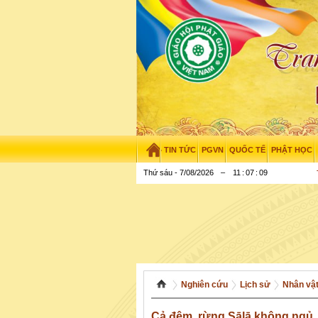
TIN TỨC
PGVN
QUỐC TẾ
PHẬT HỌC
Thứ sáu - 7/08/2026
–
11
:
07
:
10
Nghiên cứu
Lịch sử
Nhân vậ
Cả đêm, rừng Sālā không ngủ