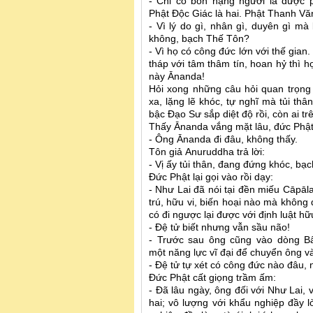
- Chỉ có bốn hạng người là được 
Phật Độc Giác là hai. Phật Thanh V
- Vì lý do gì, nhân gì, duyên gì m
không, bạch Thế Tôn?
- Vì họ có công đức lớn với thế gian
tháp với tâm thâm tín, hoan hỷ thì họ
này Ānanda!
Hỏi xong những câu hỏi quan trọng 
xa, lặng lẽ khóc, tự nghĩ mà tủi thâ
bậc Đạo Sư sắp diệt độ rồi, còn ai t
Thấy Ānanda vắng mặt lâu, đức Phật
- Ông Ānanda đi đâu, không thấy.
Tôn giả Anuruddha trả lời:
- Vị ấy tủi thân, đang đứng khóc, bạ
Đức Phật lại gọi vào rồi dạy:
- Như Lai đã nói tại đền miếu Cāpāla
trú, hữu vi, biến hoại nào mà không d
có đi ngược lại được với định luật h
- Đệ tử biết nhưng vẫn sầu não!
- Trước sau ông cũng vào dòng Bấ
một năng lực vĩ đại để chuyển ông 
- Đệ tử tự xét có công đức nào đâu, 
Đức Phật cất giọng trầm ấm:
- Đã lâu ngày, ông đối với Như Lai, v
hai; vô lượng với khẩu nghiệp đầy lò