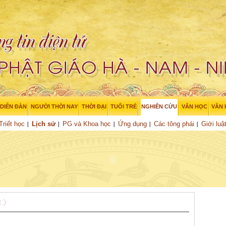
DIỄN ĐÀN
NGƯỜI THỜI NAY
THỜI ĐẠI
TUỔI TRẺ
NGHIÊN CỨU
VĂN HỌC
VĂN
Triết học
Lịch sử
PG và Khoa học
Ứng dụng
Các tông phái
Giới luậ
t