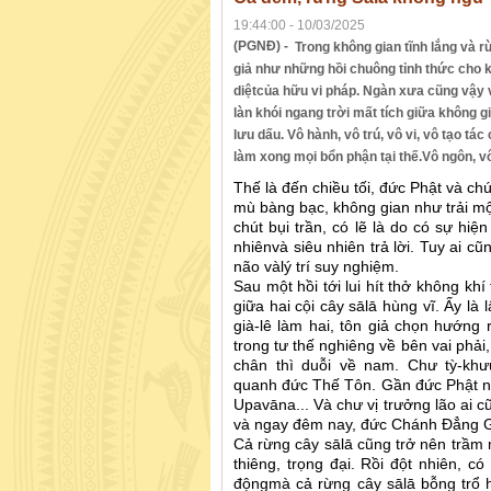
19:44:00 - 10/03/2025
(PGNĐ) -
Trong không gian tĩnh lắng và 
giả như những hồi chuông tỉnh thức cho kẻ 
diệtcủa hữu vi pháp. Ngàn xưa cũng vậy v
làn khói ngang trời mất tích giữa không g
lưu dấu. Vô hành, vô trú, vô vi, vô tạo tác
làm xong mọi bổn phận tại thế.Vô ngôn, vô
Thế là đến chiều tối, đức Phật và ch
mù bàng bạc, không gian như trải m
chút bụi trần, có lẽ là do có sự hi
nhiênvà siêu nhiên trả lời. Tuy ai c
não vàlý trí suy nghiệm.
Sau một hồi tới lui hít thở không k
giữa hai cội cây sālā hùng vĩ. Ấy là
già-lê làm hai, tôn giả chọn hướng
trong tư thế nghiêng về bên vai phả
chân thì duỗi về nam. Chư tỳ-khư
quanh đức Thế Tôn. Gần đức Phật nh
Upavāna... Và chư vị trưởng lão ai c
và ngay đêm nay, đức Chánh Đẳng Gi
Cả rừng cây sālā cũng trở nên trầm
thiêng, trọng đại. Rồi đột nhiên, c
độngmà cả rừng cây sālā bỗng trổ h