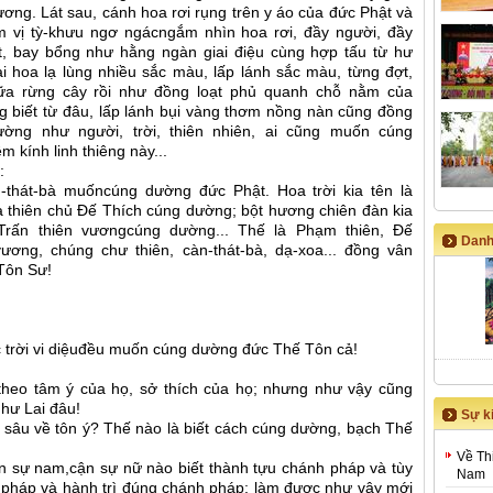
ơng. Lát sau, cánh hoa rơi rụng trên y áo của đức Phật và
m vị tỳ-khưu ngơ ngácngắm nhìn hoa rơi, đầy người, đầy
ắt, bay bổng như hằng ngàn giai điệu cùng hợp tấu từ hư
i hoa lạ lùng nhiều sắc màu, lấp lánh sắc màu, từng đợt,
iữa rừng cây rồi như đồng loạt phủ quanh chỗ nằm của
g biết từ đâu, lấp lánh bụi vàng thơm nồng nàn cũng đồng
Dường như người, trời, thiên nhiên, ai cũng muốn cúng
 kính linh thiêng này...
:
-thát-bà muốncúng dường đức Phật. Hoa trời kia tên là
ủa thiên chủ Đế Thích cúng dường; bột hương chiên đàn kia
rấn thiên vươngcúng dường... Thế là Phạm thiên, Đế
Danh
vương, chúng chư thiên, càn-thát-bà, dạ-xoa... đồng vân
 Tôn Sư!
ạc trời vi diệuđều muốn cúng dường đức Thế Tôn cả!
heo tâm ý của họ, sở thích của họ; nhưng như vậy cũng
hư Lai đâu!
Sự ki
 sâu về tôn ý? Thế nào là biết cách cúng dường, bạch Thế
Về Th
ận sự nam,cận sự nữ nào biết thành tựu chánh pháp và tùy
Nam
 pháp và hành trì đúng chánh pháp; làm được như vậy mới