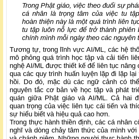
Trong Phật giáo, việc theo đuổi sự phát
cá nhân là trọng tâm của việc tu tập
hoàn thiện này là một quá trình liên tụ
tu tập luôn nỗ lực để trở thành phiên
chính mình mỗi ngày theo các nguyên t
Tương tự, trong lĩnh vực AI/ML, các hệ th
mô phỏng quá trình học tập và cải tiến li
nghệ AI/ML được thiết kế để liên tục nâng
qua các quy trình huấn luyện lặp đi lặp lạ
hồi. Do đó, mặc dù các ngữ cảnh có th
nguyên tắc cơ bản về học tập và phát triể
quán giữa Phật giáo và AI/ML. Cả hai
quan trọng của việc liên tục cái tiến và th
sự hiểu biết và hiệu quả cao hơn.
Trong thực hành thiền định, các cá nhân c
nghĩ và dòng chảy tâm thức của mình với 
và chánh niệm. Những người thực hành th