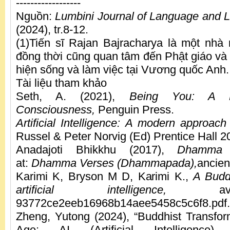
------------------
Nguồn:
Lumbini Journal of Language and Li
(2024), tr.8-12.
(1)Tiến sĩ Rajan Bajracharya là một nhà
đồng thời cũng quan tâm đến Phật giáo và
hiện sống và làm việc tại Vương quốc Anh.
Tài liệu tham khảo
Seth, A. (2021),
Being You: A 
Consciousness,
Penguin Press.
Artificial Intelligence: A modern approach
Russel & Peter Norvig (Ed) Prentice Hall 2
Anadajoti Bhikkhu (2017),
Dhamma 
at:
Dhamma Verses (Dhammapada),
ancien
Karimi K, Bryson M D, Karimi K.,
A Budd
artificial intelligence,
avail
93772ce2eeb16968b14aee5458c5c6f8.pdf.
Zheng, Yutong (2024), “Buddhist Transform
Age: AI (Artificial Intelligence