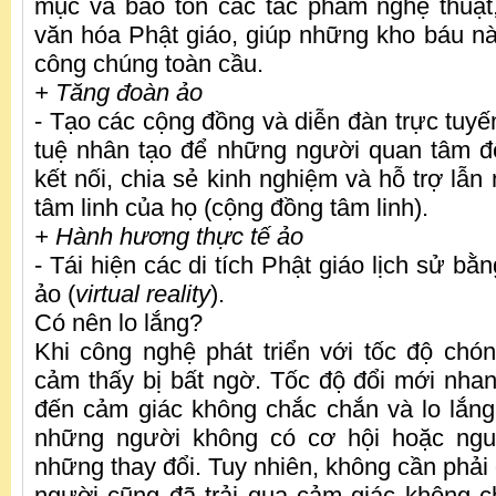
mục và bảo tồn các tác phẩm nghệ thuật,
văn hóa Phật giáo, giúp những kho báu nà
công chúng toàn cầu.
+ Tăng đoàn ảo
- Tạo các cộng đồng và diễn đàn trực tuyến
tuệ nhân tạo để những người quan tâm đ
kết nối, chia sẻ kinh nghiệm và hỗ trợ lẫn 
tâm linh của họ (cộng đồng tâm linh).
+ Hành hương thực tế ảo
- Tái hiện các di tích Phật giáo lịch sử bằ
ảo (
virtual reality
).
Có nên lo lắng?
Khi công nghệ phát triển với tốc độ chó
cảm thấy bị bất ngờ. Tốc độ đổi mới nha
đến cảm giác không chắc chắn và lo lắng, 
những người không có cơ hội hoặc ngu
những thay đổi. Tuy nhiên, không cần phải q
người cũng đã trải qua cảm giác không c