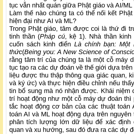
tục vẫn nhất quán giữa Phật giáo và AI/ML
Làm thế nào chúng ta có thể nối kết Phật
hiện đại như AI và ML?
Trong Phật giáo, tâm được coi là thứ đi t
tinh thần (
Pháp cú
, kệ 1). Nhà thần kinh
cuốn sách kinh điển
Là chính bạn: Một
thức
(
Being you: A New Science of Consci
rằng tâm trí của chúng ta là một cỗ máy d
tục tạo ra các dự đoán về thế giới dựa trên
liệu được thu thập thông qua giác quan, k
và ký ức) và thực hiện điều chỉnh nếu thấ
tin bổ sung mà nó nhận được. Khái niệm 
trí hoạt động như một cỗ máy dự đoán thì
tắc hoạt động cơ bản của các thuật toán 
toán AI và ML hoạt động dựa trên nguyên
phân tích lượng lớn dữ liệu để xác địn
quan và xu hướng, sau đó đưa ra các dự đ