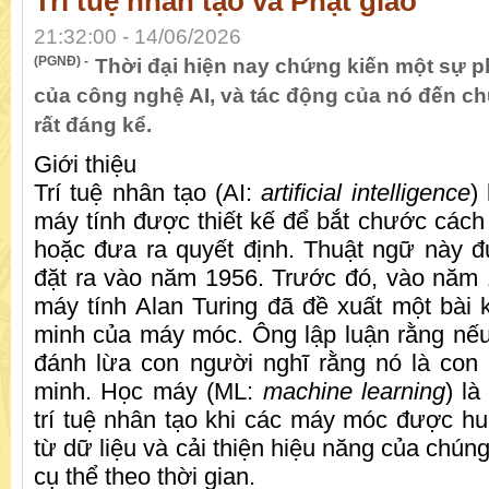
Trí tuệ nhân tạo và Phật giáo
21:32:00 - 14/06/2026
(PGNĐ) -
Thời đại hiện nay chứng kiến ​​một sự 
của công nghệ AI, và tác động của nó đến chú
rất đáng kể.
Giới thiệu
Trí tuệ nhân tạo (AI:
artificial intelligence
)
máy tính được thiết kế để bắt chước cách
hoặc đưa ra quyết định. Thuật ngữ này 
đặt ra vào năm 1956. Trước đó, vào năm
máy tính Alan Turing đã đề xuất một bài k
minh của máy móc. Ông lập luận rằng nế
đánh lừa con người nghĩ rằng nó là con 
minh. Học máy (ML:
machine learning
) l
trí tuệ nhân tạo khi các máy móc được hu
từ dữ liệu và cải thiện hiệu năng của chún
cụ thể theo thời gian.