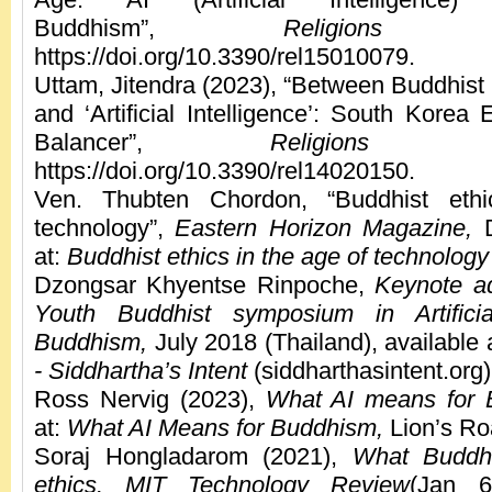
Buddhism”,
Religions
15
https://doi.org/10.3390/rel15010079.
Uttam, Jitendra (2023), “Between Buddhist 
and ‘Artificial Intelligence’: South Kore
Balancer”,
Religions
14
https://doi.org/10.3390/rel14020150.
Ven. Thubten Chordon, “Buddhist eth
technology”,
Eastern Horizon Magazine,
D
at:
Buddhist ethics in the age of technology
Dzongsar Khyentse Rinpoche,
Keynote a
Youth Buddhist symposium in Artificia
Buddhism,
July 2018 (Thailand), available 
- Siddhartha’s Intent
(siddharthasintent.org)
Ross Nervig (2023),
What AI means for 
at:
What AI Means for Buddhism,
Lion’s Ro
Soraj Hongladarom (2021),
What Buddh
ethics. MIT Technology Review
(Jan 6