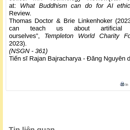
at:
What Buddhism can do for AI eth
Review.
Thomas Doctor & Brie Linkenhoker (202
can teach us about artificial i
ourselves”,
Templeton World Charity F
2023).
(NSGN - 361)
Tiến sĩ Rajan Bajracharya - Đăng Nguyên d
In
Tin liên quan