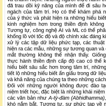
đã trau dồi kỹ năng của mình để đi sâu
ngách của tâm trí. Họ có thể khám phá n
của ý thức và phát hiện ra những hiểu biế
kinh nghiệm hơn trong thiền định không
Tương tự, công nghệ AI và ML có thể phân
khổng lồ với tốc độ và độ chính xác đáng 
xử lý các tập dữ liệu phức tạp, các thuật
hiện ra các mẫu, những sự tương quan và
mắt thường không thể nhận thấy. Giốn
thực hành thiền định cấp độ cao có thể
hiểu biết sâu sắc hơn trong tâm trí, nhữn
tiết lộ những hiểu biết ẩn giấu trong dữ liệu
và khả năng của chúng ta theo những cách
Đối với những người không được đào tạo
niệm triết học, đặc biệt là những khái niệm
các văn bản như
A-tỳ-đàm (Abhidhamma)
khó nắm bắt. Tương tự, sự phức tạp về m