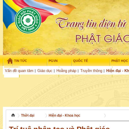
TIN TỨC
PGVN
QUỐC TẾ
PHẬT HỌC
Thứ hai - 10/08/2026
–
06
:
41
:
56
Vấn đề quan tâm
Giáo dục
Hoằng pháp
Truyền thông
Hiện đại - K
THỜI ĐẠI
TUỔI TRẺ
NGHIÊN CỨU
VĂN HỌC
GỬI BÀI
Thời đại
Hiện đại - Khoa học