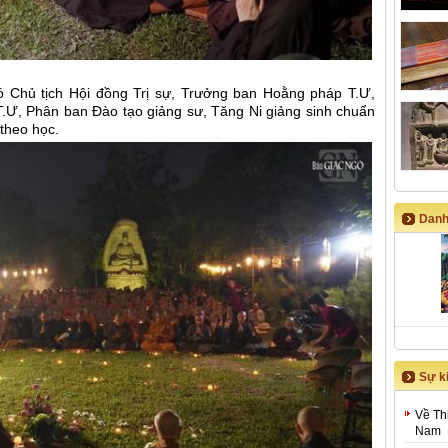
 Chủ tịch Hội đồng Trị sự, Trưởng ban Hoằng pháp T.Ư,
.Ư, Phân ban Đào tạo giảng sư, Tăng Ni giảng sinh chuẩn
 theo học.
Danh
Sự ki
Về Th
Nam