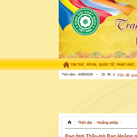
TIN TỨC
PGVN
QUỐC TẾ
PHẬT HỌC
Thứ năm - 6/08/2026
–
15
:
46
:
11
Vấn đề qu
Thời đại
Hoằng pháp
Đạo tình Thầy-trò Ban Hoằng p