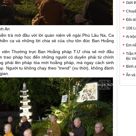
Giới t
Chuyệ
Đôi d
108 L
ánh An
thiền trà mở đầu với lời quán niệm về ngài Phú Lâu Na, Ca
Ai trộ
thiền ca và những lời chia sẻ của chư tôn đức Ban Hoằng
Em nê
y viên Thường trực Ban Hoằng pháp T.Ư chia sẻ mở đầu
Trần 
ền trao pháp học đến những người có duyên phải từ chính
tộc Vi
ng phải lên pháp tòa mới hoằng pháp, mà ngay cách sinh
Bình 
. Người tu không chạy theo "trend" (xu thời), không đánh
 gian.
Ăn và