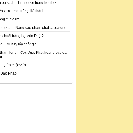
hiệu sách - Tìm người trong hơi thở
n xưa... mai trắng Hà thành
òng xúc cảm
ời tự tại – Nâng cao phẩm chất cuộc sống
m chuỗi tràng hạt của Phật?
n đi tu hay lấy chồng?
Nhân Tông – đức Vua, Phật hoàng của dân
ệt
an giữa cuộc đời
 Đạo Pháp