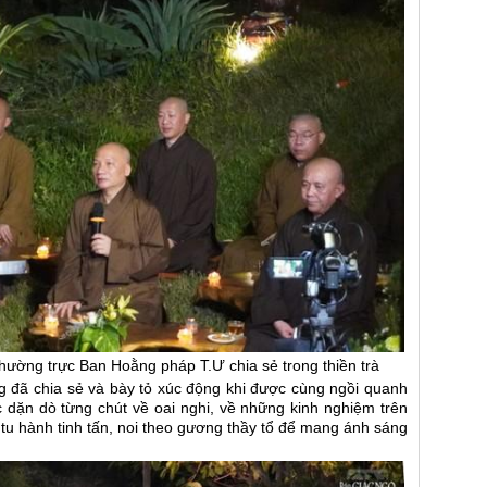
ường trực Ban Hoằng pháp T.Ư chia sẻ trong thiền trà
ũng đã chia sẻ và bày tỏ xúc động khi được cùng ngồi quanh
 dặn dò từng chút về oai nghi, về những kinh nghiệm trên
u hành tinh tấn, noi theo gương thầy tổ để mang ánh sáng