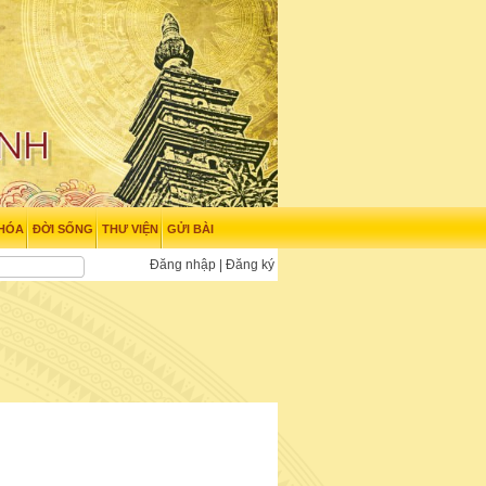
 HÓA
ĐỜI SỐNG
THƯ VIỆN
GỬI BÀI
Đăng nhập
|
Đăng ký