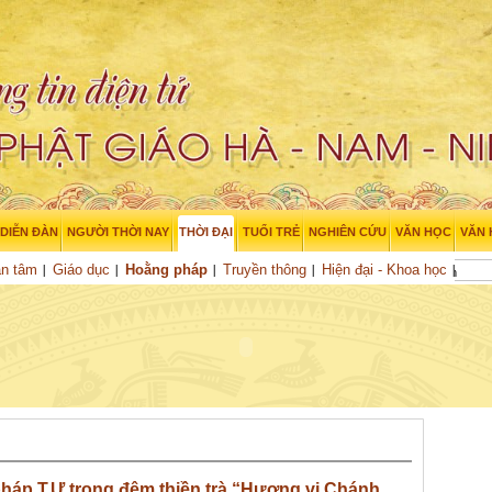
DIỄN ĐÀN
NGƯỜI THỜI NAY
THỜI ĐẠI
TUỔI TRẺ
NGHIÊN CỨU
VĂN HỌC
VĂN
an tâm
Giáo dục
Hoằng pháp
Truyền thông
Hiện đại - Khoa học
háp T.Ư trong đêm thiền trà “Hương vị Chánh