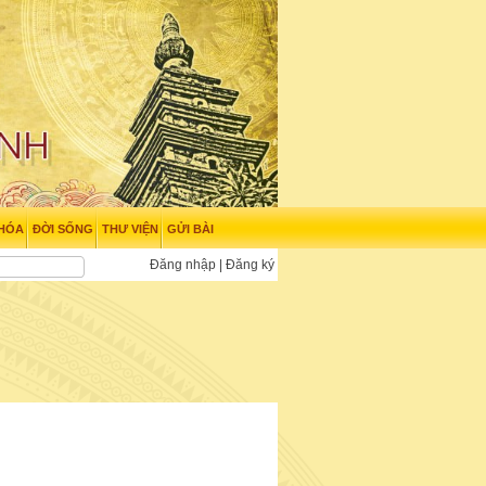
 HÓA
ĐỜI SỐNG
THƯ VIỆN
GỬI BÀI
Đăng nhập
|
Đăng ký