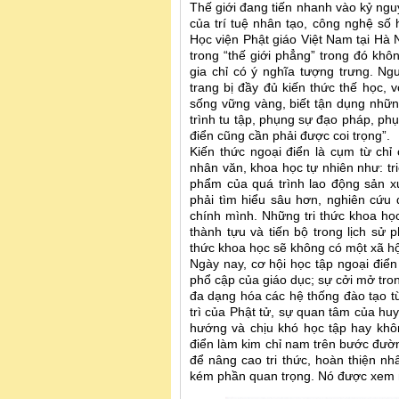
Thế giới đang tiến nhanh vào kỷ ng
của trí tuệ nhân tạo, công nghệ số 
Học viện Phật giáo Việt Nam tại Hà 
trong “thế giới phẳng” trong đó khôn
gia chỉ có ý nghĩa tượng trưng. N
trang bị đầy đủ kiến thức thế học, v
sống vững vàng, biết tận dụng nhữ
trình tu tập, phụng sự đạo pháp, phụ
điển cũng cần phải được coi trọng”.
Kiến thức ngoại điển là cụm từ chỉ
nhân văn, khoa học tự nhiên như: tri
phẩm của quá trình lao động sản x
phải tìm hiểu sâu hơn, nghiên cứu 
chính mình. Những tri thức khoa học
thành tựu và tiến bộ trong lịch sử 
thức khoa học sẽ không có một xã hội
Ngày nay, cơ hội học tập ngoại điển
phổ cập của giáo dục; sự cởi mở tron
đa dạng hóa các hệ thống đào tạo từ
trì của Phật tử, sự quan tâm của hu
hướng và chịu khó học tập hay khôn
điển làm kim chỉ nam trên bước đường
để nâng cao tri thức, hoàn thiện n
kém phần quan trọng. Nó được xem n