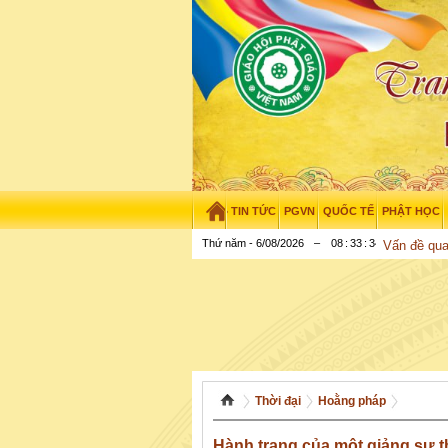
TIN TỨC
PGVN
QUỐC TẾ
PHẬT HỌC
Thứ năm - 6/08/2026
–
08
:
33
:
35
Vấn đề qu
Thời đại
Hoằng pháp
Hành trang của một giảng sư t