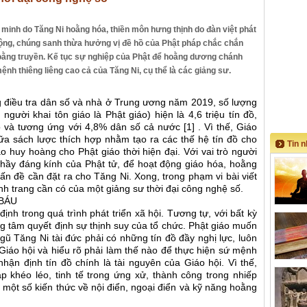
inh do Tăng Ni hoằng hóa, thiền môn hưng thịnh do đàn việt phát
ộng, chúng sanh thừa hưởng vị đề hồ của Phật pháp chắc chắn
hoằng truyền. Kế tục sự nghiệp của Phật để hoằng dương chánh
h thiêng liêng cao cả của Tăng Ni, cụ thể là các giảng sư.
 điều tra dân số và nhà ở Trung ương năm 2019, số lượng
gười khai tôn giáo là Phật giáo) hiện là 4,6 triệu tín đồ,
và tương ứng với 4,8% dân số cả nước [1] . Vì thế, Giáo
ữa sách lược thích hợp nhằm tạo ra các thế hệ tín đồ cho
Tin 
o huy hoàng cho Phật giáo thời hiện đại. Với vai trò người
 thầy đáng kính của Phật tử, để hoạt động giáo hóa, hoằng
ấn đề cần đặt ra cho Tăng Ni. Xong, trong phạm vi bài viết
h trang cần có của một giảng sư thời đại công nghệ số.
BÁU
ịnh trong quá trình phát triển xã hội. Tương tự, với bất kỳ
ng tâm quyết định sự thịnh suy của tổ chức. Phật giáo muốn
gũ Tăng Ni tài đức phải có những tín đồ đầy nghị lực, luôn
Giáo hội và hiểu rõ phải làm thế nào để thực hiện sứ mệnh
ận định tín đồ chính là tài nguyên của Giáo hội. Vì thế,
 khéo léo, tinh tế trong ứng xử, thành công trong nhiếp
 một số kiến thức về nội điển, ngoại điển và kỹ năng hoằng