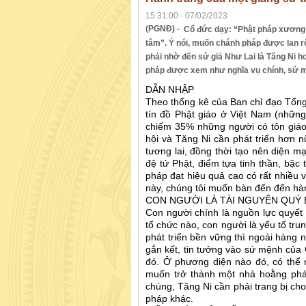
15:31:00 - 07/02/2023
(PGNĐ) -
Cổ đức dạy: “Phật pháp xương m
tâm”. Ý nói, muốn chánh pháp được lan r
phải nhờ đến sứ giả Như Lai là Tăng Ni 
pháp được xem như nghĩa vụ chính, sứ mện
DẪN NHẬP
Theo thống kê của Ban chỉ đạo Tổng
tín đồ Phật giáo ở Việt Nam (những n
chiếm 35% những người có tôn giáo 
hội và Tăng Ni cần phát triển hơn n
tương lai, đồng thời tạo nên diện mạ
đệ tử Phật, điểm tựa tinh thần, bậc
pháp đạt hiệu quả cao có rất nhiều v
này, chúng tôi muốn bàn đến đến hàn
CON NGƯỜI LÀ TÀI NGUYÊN QUÝ 
Con người chính là nguồn lực quyết đ
tổ chức nào, con người là yếu tố tru
phát triển bền vững thì ngoài hàng n
gắn kết, tin tưởng vào sứ mệnh của 
đó. Ở phương diện nào đó, có thể nh
muốn trở thành một nhà hoằng pháp
chúng, Tăng Ni cần phải trang bị cho
pháp khác.