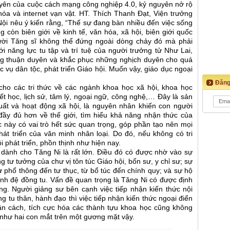
uyên của cuộc cách mạng công nghiệp 4.0, kỷ nguyên nở rộ
hóa và internet vạn vật. HT. Thích Thanh Đạt, Viện trưởng
Nội nêu ý kiến rằng, “Thế sự đang bàn nhiều đến việc sống
g còn biên giới về kinh tế, văn hóa, xã hội, biên giới quốc
gười Tăng sĩ không thể đứng ngoài dòng chảy đó mà phải
ới năng lực tu tập và trí tuệ của người trưởng tử Như Lai,
ng thuận duyên và khắc phục những nghịch duyên cho quá
c vụ dân tộc, phát triển Giáo hội. Muốn vậy, giáo dục ngoại
Đăng
 cho các tri thức về các ngành khoa học xã hội, khoa học
ết học, lịch sử, tâm lý, ngoại ngữ, công nghệ,… Đây là sản
uất và hoạt động xã hội, là nguyên nhân khiến con người
đầy đủ hơn về thế giới, tìm hiểu khả năng nhận thức của
 này có vai trò hết sức quan trọng, góp phần tạo nên mọi
phát triển của văn minh nhân loại. Do đó, nếu không có tri
 phát triển, phồn thịnh như hiện nay.
 dành cho Tăng Ni là rất lớn. Điều đó có được nhờ vào sự
g tư tưởng của chư vị tôn túc Giáo hội, bổn sư, y chỉ sư; sự
 phổ thông đến tư thục, từ bổ túc đến chính quy; và sự hộ
ynh đệ đồng tu. Vấn đề quan trọng là Tăng Ni có được định
g. Người giảng sư bên cạnh việc tiếp nhận kiến thức nội
 tu thân, hành đạo thì việc tiếp nhận kiến thức ngoại điển
hân cách, tích cực hóa các thành tựu khoa học cũng không
hư hai con mắt trên một gương mặt vậy.