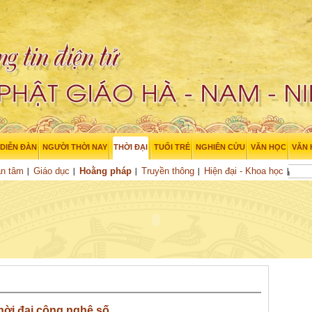
DIỄN ĐÀN
NGƯỜI THỜI NAY
THỜI ĐẠI
TUỔI TRẺ
NGHIÊN CỨU
VĂN HỌC
VĂN
an tâm
Giáo dục
Hoằng pháp
Truyền thông
Hiện đại - Khoa học
hời đại công nghệ số