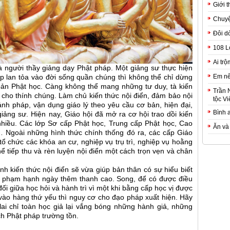
Giới t
Chuyệ
Đôi d
108 L
Ai trộ
à người thầy giảng dạy Phật pháp. Một giảng sư thực hiện
Em nê
 lan tỏa vào đời sống quần chúng thì không thể chỉ dừng
n bản Phật học. Càng không thể mang những tư duy, tà kiến
Trần 
y cho thính chúng. Làm chủ kiến thức nội điển, đảm bảo nội
tộc Vi
nh pháp, vận dụng giáo lý theo yêu cầu cơ bản, hiện đại,
Bình 
giảng sư. Hiện nay, Giáo hội đã mở ra cơ hội trao dồi kiến
 nhiều. Các lớp Sơ cấp Phật học, Trung cấp Phật học, Cao
Ăn và
 Ngoài những hình thức chính thống đó ra, các cấp Giáo
tổ chức các khóa an cư, nghiệp vụ trụ trì, nghiệp vụ hoằng
ể tiếp thu và rèn luyện nội điển một cách trọn vẹn và chân
nh kiến thức nội điển sẽ vừa giúp bản thân có sự hiểu biết
ện phạm hạnh ngày thêm thanh cao. Song, để có được điều
đối giữa học hỏi và hành trì vì một khi bằng cấp học vị được
 vào hàng thứ yếu thì nguy cơ cho đạo pháp xuất hiện. Hãy
ai chỉ toàn học giả lại vắng bóng những hành giả, những
h Phật pháp trường tồn.