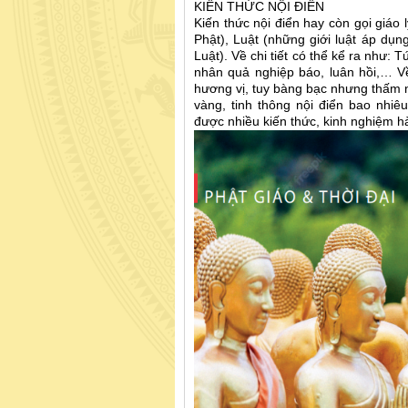
KIẾN THỨC NỘI ĐIỂN
Kiến thức nội điển hay còn gọi giáo
Phật), Luật (những giới luật áp dụn
Luật). Về chi tiết có thể kể ra như:
nhân quả nghiệp báo, luân hồi,… V
hương vị, tuy bàng bạc nhưng thấm n
vàng, tinh thông nội điển bao nhiê
được nhiều kiến thức, kinh nghiệm h