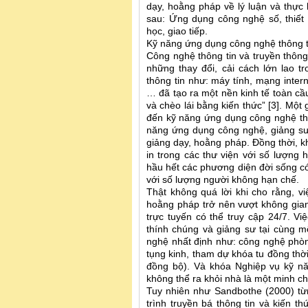
dạy, hoằng pháp về lý luận và thự
sau: Ứng dụng công nghệ số, thiết 
học, giao tiếp.
Kỹ năng ứng dụng công nghệ thông t
Công nghệ thông tin và truyền thôn
những thay đổi, cải cách lớn lao t
thông tin như: máy tính, mạng intern
… đã tạo ra một nền kinh tế toàn cầ
và chèo lái bằng kiến thức” [3]. Một
đến kỹ năng ứng dụng công nghệ th
năng ứng dụng công nghệ, giảng sư
giảng dạy, hoằng pháp. Đồng thời, k
in trong các thư viện với số lượng h
hầu hết các phương diện đời sống có
với số lượng người không hạn chế.
Thật không quá lời khi cho rằng, vi
hoằng pháp trở nên vượt không gian 
trực tuyến có thể truy cập 24/7. Vi
thính chúng và giảng sư tại cùng m
nghệ nhất định như: công nghệ phòng
tụng kinh, tham dự khóa tu đồng thờ
đồng bộ). Và khóa Nghiệp vụ kỹ nă
không thể ra khỏi nhà là một minh c
Tuy nhiên như Sandbothe (2000) từng
trình truyền bá thông tin và kiến t