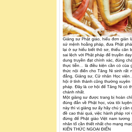
Giảng sư Phật giáo, hiểu đơn giản l
sứ mệnh hoằng pháp, đưa Phật pháp
lại ở sự hiểu biết thô sơ, thiếu că
sai lệch với Phật pháp để truyền dạ
dung truyền đạt chính xác, đúng chá
thực tiễn… là điều kiện cần có của 
thức nội điển cho Tăng Ni sinh rất
đẳng, Giảng sư, Cử nhân Học viện…
hội ở tỉnh thành cũng thường xuyên 
pháp. Đây là cơ hội để Tăng Ni có th
chánh nhất.
Một giảng sư được trang bị hoàn chỉ
đúng đắn về Phật học, vừa tôi luy
này thì vị giảng sư ấy hãy chú ý cân 
đề cao thái quá, việc hành pháp rơi
đừng để Phật giáo Việt nam tương l
nhân tố cần thiết nhất cho mạng mạc
KIẾN THỨC NGOẠI ĐIỂN