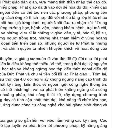
i Phật giáo dân gian, vừa mang tinh thần nhập thế cao độ.
nhiếp pháp, Phật giáo đã đi vào đời để hóa độ đời khiến đạo
 ngoại điển có thể tạo nên các phương pháp, phương tiện
g cách ứng xử thích hợp đối với nhiều tầng lớp khác nhau
, một học giả lừng danh người Nhật đưa ra nhận xét: “Trong
hững trường học, bệnh viện, phòng khám bệnh, trại mồ côi,
à những vị tu sĩ là những vị giáo viên, y tá, bác sĩ, kỹ sư,
hững người trồng trọt, những nhà thám hiểm ở vùng hoang
 đoạn tiến triển ban sơ, những người đệ tử Phật là những
, và chính quyền tự nhiên khuyến khích về hoạt động của
uyền, vị giảng sư muốn đi vào đời để độ đời như lời phát
ển là điều không thể thiếu. Vì thế, trong thời đại kỷ nguyên
n học tập và không ngừng học tập kiến thức ngoại điển để
ủa Đức Phật và chư vị tiền bối lỗi lạc Phật giáo… Tóm lại,
ư thời đại 4.0 đòi hỏi vị ấy không ngừng nâng cao trình độ
hật kỹ năng, kiến thức về ngoại ngữ, công nghệ thông tin,
, có thể thích nghi với sự phát triển không ngừng của công
 hoằng pháp, khả năng thiết kế, xây dựng chương trình
g dạy có tính cập nhật thời đại, khả năng tổ chức lớp học,
ng, ứng dụng công cụ công nghệ cho bài giảng sinh động và
của giảng sư gắn liền với việc nắm vững các kỹ năng. Các
 về tập luyện và phát triển tốt phương pháp, kỹ năng giảng