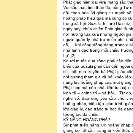
Phật giáo hiện đại vừa mang sắc thá
Với sắc thái, tinh thần đó, bằng Tứ 
đời chan hòa. Vị giảng sư mạnh về
hoằng pháp hiệu quả mà cũng có cun
trong xã hội. Suzuki Teitaro Daisetz
ngày nay, chùa chiền Phật giáo là n
nơi nương tựa của những người già; v
người quản lý nhà trọ miễn phí, n
dã,… Khi cộng đồng đang trong giai
nhà lãnh đạo trong mỗi chiều hướng
họ” [2].
Người muốn qua sông phải cần đến th
biểu của Suzuki phải cần đến ngoại đi
số, một nhà truyền bá Phật giáo cầ
noi gương tham gia xã hội khéo léo c
năng lực hoằng pháp của một giảng s
Phật học mà còn phải liên tục cập n
kinh tế – chính trị – xã hội… Từ đó
nghệ số, đáp ứng yêu cầu cho việc
hoằng pháp, biên tập giáo trình giản
lớp giáo lý, đạo tràng tu học đa dạ
tương tác đa chiều.
KỸ NĂNG HOẰNG PHÁP
Sự phát triển năng lực hoằng pháp 
giảng sư rất cần trang bị kiến thức