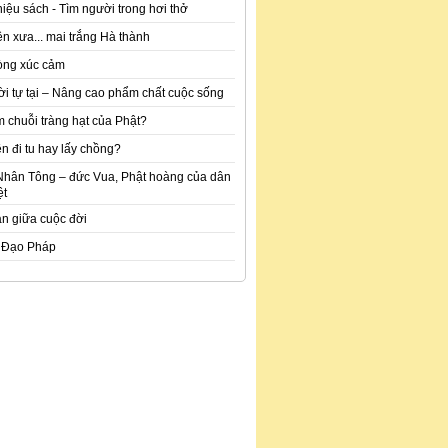
hiệu sách - Tìm người trong hơi thở
n xưa... mai trắng Hà thành
òng xúc cảm
ời tự tại – Nâng cao phẩm chất cuộc sống
m chuỗi tràng hạt của Phật?
n đi tu hay lấy chồng?
Nhân Tông – đức Vua, Phật hoàng của dân
ệt
an giữa cuộc đời
 Đạo Pháp