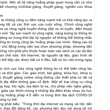
c hành. Một số kỹ năng hoằng pháp quan trọng cần có như
kế chương trình/bài giảng, thuyết giảng, nghiên cứu khoa
in
g là những công cụ tiềm năng mạnh mẽ có khả năng tạo ra
rong tất cả các lĩnh vực của cuộc sống. Chính công nghệ
et và công nghệ truyền thông (đài và vô tuyến, điện thoại)
u mới “lấy sức mạnh từ công nghệ, năng lượng từ thông tin
 giảng sư trong thời đại kỷ nguyên số không thể không nhắc
ông tin trong công tác hoằng pháp của mình. Nâng cao kỹ
 chủ động trong việc lựa chọn phương pháp, phương tiện
hông còn phải phụ thuộc hoàn toàn vào sách và các tài liệu
ạn chế nữa. Với Internet, tài nguyên tài liệu, giáo trình về
 thể tiếp cận được bất cứ ở đâu, bất cứ lúc nào trong ngày
ệc tích cực hóa công nghệ thông tin có thể biến công tác
và thời gian. Các giáo trình, bài giảng, khóa học, khóa tu
ệc thuyết giảng online cũng không cần thiết phải có tất cả
ột địa điểm không gian cố định. Một số loại công cụ công
 họp, hội nghị, tọa đàm từ xa, cho phép việc nghe giảng,
i giữa các thính chúng ở những địa điểm khác nhau (tu học
ng hoằng pháp 4.0 diễn ra trong thời đại dịch COVID-19
hứng cụ thể.
 phát biểu: “Trong thời đại internet và mạng xã hội, tiến
hức thay đổi đáng kể, các phương tiện đọc nội dung số trở