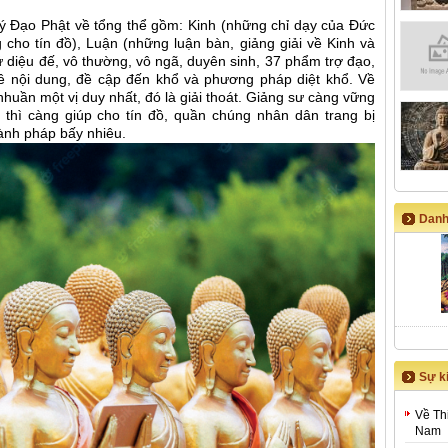
 lý Đạo Phật về tổng thể gồm: Kinh (những chỉ dạy của Đức
g cho tín đồ), Luận (những luận bàn, giảng giải về Kinh và
 Tứ diệu đế, vô thường, vô ngã, duyên sinh, 37 phẩm trợ đạo,
ề nội dung, đề cập đến khổ và phương pháp diệt khổ. Về
huần một vị duy nhất, đó là giải thoát. Giảng sư càng vững
u thì càng giúp cho tín đồ, quần chúng nhân dân trang bị
ành pháp bấy nhiêu.
Danh
Sự ki
Về Th
Nam