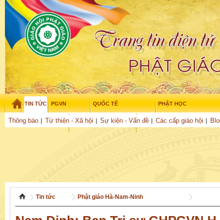
TIN TỨC
PGVN
QUỐC TẾ
PHẬT HỌC
Thứ bảy - 8/08/2026
–
13
:
27
:
38
Thông báo
Từ thiện - Xã hội
Sự kiện - Vấn đề
Các cấp giáo hội
Blo
THỜI ĐẠI
TUỔI TRẺ
NGHIÊN CỨU
THƯ VIỆN
GỬI BÀI
Tin tức
Phật giáo Hà-Nam-Ninh