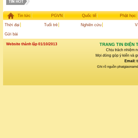
Tin tức
PGVN
Quốc tế
Phật học
Thời đại
Tuổi trẻ
Nghiên cứu
V
Gửi bài
Website thành lập 01/10/2013
TRANG TIN ĐIỆN 
Chịu trách nhiệm n
Mọi đóng góp ý kiến và gử
Email: 
Ghi rõ nguồn phatgiaonamdin