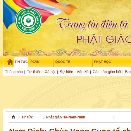
TIN TỨC
PGVN
QUỐC TẾ
PHẬT HỌC
Thứ sáu - 7/08/2026
–
04
:
03
:
57
Thông báo
Từ thiện - Xã hội
Sự kiện - Vấn đề
Các cấp giáo hội
Blo
THỜI ĐẠI
TUỔI TRẺ
NGHIÊN CỨU
THƯ VIỆN
GỬI BÀI
Tin tức
Phật giáo Hà-Nam-Ninh