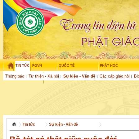
TIN TỨC
PGVN
QUỐC TẾ
PHẬT HỌC
Thứ hai - 10/08/2026
–
19
:
03
:
12
Thông báo
Từ thiện - Xã hội
Sự kiện - Vấn đề
Các cấp giáo hội
Bl
THỜI ĐẠI
TUỔI TRẺ
NGHIÊN CỨU
THƯ VIỆN
GỬI BÀI
Tin tức
Sự kiện - Vấn đề