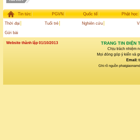
Tin tức
PGVN
Quốc tế
Phật học
Thời đại
Tuổi trẻ
Nghiên cứu
V
Gửi bài
Website thành lập 01/10/2013
TRANG TIN ĐIỆN 
Chịu trách nhiệm n
Mọi đóng góp ý kiến và gử
Email: 
Ghi rõ nguồn phatgiaonamdin