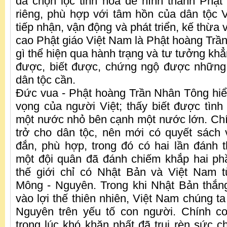
đã chọn lọc tinh hoa để hình thành Phậ
riêng, phù hợp với tâm hồn của dân tộc Vi
tiếp nhận, vận động và phát triển, kế thừa 
cao Phật giáo Việt Nam là Phật hoàng Tr
gì thể hiện qua hành trạng và tư tưởng khẳ
được, biết được, chứng ngộ được những 
dân tộc cần.
Đức vua - Phật hoàng Trần Nhân Tông hiể
vọng của người Việt; thấy biết được tình
một nước nhỏ bên cạnh một nước lớn. Chín
trở cho dân tộc, nên mới có quyết sách
đắn, phù hợp, trong đó có hai lần đánh
một đội quân đã đánh chiếm khắp hai phầ
thế giới chỉ có Nhật Bản và Việt Nam 
Mông - Nguyên. Trong khi Nhật Bản thắ
vào lợi thế thiên nhiên, Việt Nam chúng t
Nguyên trên yếu tố con người. Chính c
trong lúc khó khăn nhất đã trui rèn sức 