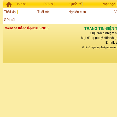
Tin tức
PGVN
Quốc tế
Phật học
Thời đại
Tuổi trẻ
Nghiên cứu
V
Gửi bài
Website thành lập 01/10/2013
TRANG TIN ĐIỆN 
Chịu trách nhiệm n
Mọi đóng góp ý kiến và gử
Email: 
Ghi rõ nguồn phatgiaonamdin