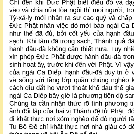
Chỉ đến khi Đức Phật biết điều đó và d
vào và chia nửa tòa ngồi thì mọi người, t
Tỳ-xá-ly mới nhận ra sự cao quý và chấp
Đức Phật nhân việc đó mới bảo ngài Ca 
như thế đã đủ, bởi cốt yếu của hạnh đầu
sạch. Khi tâm đã trong sạch, Thánh quả đã
hạnh đầu-đà không cần thiết nữa. Tuy nhi
xin phép Đức Phật được hành đầu-đà trọn
sinh hoạt ấy, trước khi đến với Phật. Vì vậy
của ngài Ca Diếp, hạnh đầu-đà duy trì ở 
và sống với tầng lớp quần chúng nghèo 
cách dìu dắt họ vượt thoát khổ đau thế gi
ngài Ca Diếp bấy giờ là phương tiện độ sa
Chúng ta cần nhận thức rõ tính phương tiệ
ảnh đối lập của hai vị Thánh đệ tử Phật, đó
đi khất thực nơi xóm nghèo để độ người tầ
Tu Bồ Đề chỉ khất thực nơi nhà giàu có để