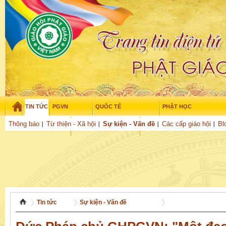
TIN TỨC
PGVN
QUỐC TẾ
PHẬT HỌC
Thứ bảy - 8/08/2026
–
03
:
37
:
22
Thông báo
Từ thiện - Xã hội
Sự kiện - Vấn đề
Các cấp giáo hội
Bl
THỜI ĐẠI
TUỔI TRẺ
NGHIÊN CỨU
THƯ VIỆN
GỬI BÀI
Tin tức
Sự kiện - Vấn đề