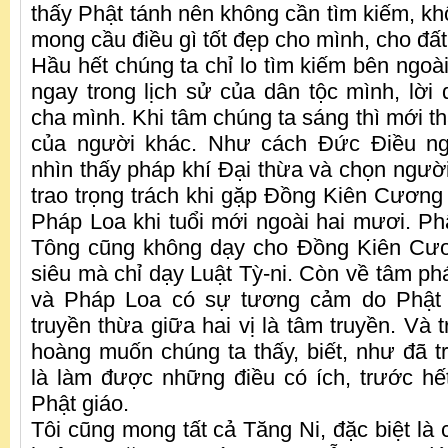
thấy Phật tánh nên không cần tìm kiếm, k
mong cầu điều gì tốt đẹp cho mình, cho đ
Hầu hết chúng ta chỉ lo tìm kiếm bên ngoà
ngay trong lịch sử của dân tộc mình, lời 
cha mình. Khi tâm chúng ta sáng thì mới t
của người khác. Như cách Đức Điều n
nhìn thấy pháp khí Đại thừa và chọn người
trao trọng trách khi gặp Đồng Kiên Cương 
Pháp Loa khi tuổi mới ngoài hai mươi. P
Tông cũng không dạy cho Đồng Kiên Cư
siêu mà chỉ dạy Luật Tỳ-ni. Còn về tâm ph
và Pháp Loa có sự tương cảm do Phật 
truyền thừa giữa hai vị là tâm truyền. Và
hoàng muốn chúng ta thấy, biết, như đã 
là làm được những điều có ích, trước hế
Phật giáo.
Tôi cũng mong tất cả Tăng Ni, đặc biệt là