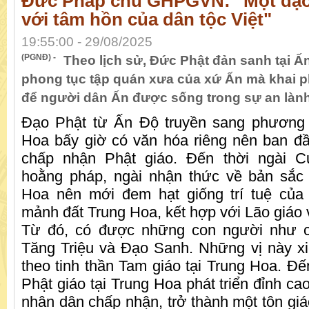
Đức Pháp chủ GHPGVN: "Một đạo
với tâm hồn của dân tộc Việt"
19:55:00 - 29/08/2025
(PGNĐ) -
Theo lịch sử, Đức Phật đản sanh tại Ấ
phong tục tập quán xưa của xứ Ấn mà khai p
để người dân Ấn được sống trong sự an lành 
Đạo Phật từ Ấn Độ truyền sang phương
Hoa bấy giờ có văn hóa riêng nên ban đ
chấp nhận Phật giáo. Đến thời ngài C
hoằng pháp, ngài nhận thức về bản sắc
Hoa nên mới đem hạt giống trí tuệ của
mảnh đất Trung Hoa, kết hợp với Lão giáo
Từ đó, có được những con người như c
Tăng Triệu và Đạo Sanh. Những vị này x
theo tinh thần Tam giáo tại Trung Hoa. Đế
Phật giáo tại Trung Hoa phát triển đỉnh c
nhân dân chấp nhận, trở thành một tôn gi