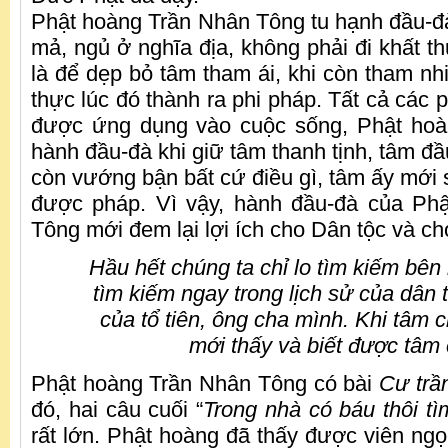
Phật hoàng Trần Nhân Tông tu hạnh đầu-
mả, ngủ ở nghĩa địa, không phải đi khất th
là để dẹp bỏ tâm tham ái, khi còn tham nhi
thực lúc đó thành ra phi pháp. Tất cả các
được ứng dụng vào cuộc sống, Phật ho
hành đầu-đà khi giữ tâm thanh tịnh, tâm đ
còn vướng bận bất cứ điều gì, tâm ấy mới
được pháp. Vì vậy, hành đầu-đà của Ph
Tông mới đem lại lợi ích cho Dân tộc và ch
Hầu hết chúng ta chỉ lo tìm kiếm bê
tìm kiếm ngay trong lịch sử của dân t
của tổ tiên, ông cha mình. Khi tâm c
mới thấy và biết được tâm
Phật hoàng Trần Nhân Tông có bài
Cư trầ
đó, hai câu cuối “
Trong nhà có báu thôi t
rất lớn. Phật hoàng đã thấy được viên ngọ