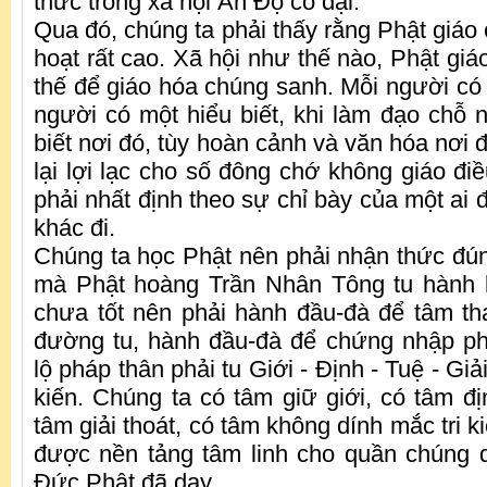
thức trong xã hội Ấn Độ cổ đại.
Qua đó, chúng ta phải thấy rằng Phật giáo c
hoạt rất cao. Xã hội như thế nào, Phật giá
thế để giáo hóa chúng sanh. Mỗi người có
người có một hiểu biết, khi làm đạo chỗ n
biết nơi đó, tùy hoàn cảnh và văn hóa nơi
lại lợi lạc cho số đông chớ không giáo đi
phải nhất định theo sự chỉ bày của một ai
khác đi.
Chúng ta học Phật nên phải nhận thức đú
mà Phật hoàng Trần Nhân Tông tu hành 
chưa tốt nên phải hành đầu-đà để tâm th
đường tu, hành đầu-đà để chứng nhập ph
lộ pháp thân phải tu Giới - Định - Tuệ - Giải 
kiến. Chúng ta có tâm giữ giới, có tâm đị
tâm giải thoát, có tâm không dính mắc tri k
được nền tảng tâm linh cho quần chúng 
Đức Phật đã dạy.