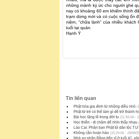
những mảnh ký ức cho người ghé qu
nay có khoảng 60 em khiếm thính đã 
trạm dừng mới và có cuộc sống ổn đị
niệm, “chữa lành” của nhiều khách
tuổi tại quán.
Hạnh Ý
Tin liên quan
Phật hóa gia đình từ những điều nhỏ
(1
Phật tử trẻ có thể làm gì để trở thành
Bài học lặng lẽ trong đời tu
(21:56:00 - 
Học thiền - đi chậm để nhìn thấy nhau
Lào Cai: Phân ban Phật tử dân tộc T.Ư
Không cần hoàn hảo
(15:29:00 - 29/09/2
Nhà sư nhận Bằng tiến sĩ ở tuổi 41, 