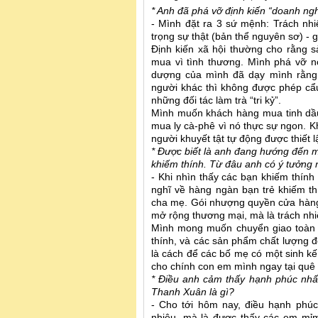
* Anh đã phá vỡ định kiến “doanh ngh
- Mình đặt ra 3 sứ mệnh: Trách nhi
trọng sự thật (bản thể nguyên sơ) - 
Định kiến xã hội thường cho rằng 
mua vì tình thương. Mình phá vỡ n
dượng của mình đã dạy mình rằng:
người khác thì không được phép cẩu
những đối tác làm trà “tri kỷ”.
Mình muốn khách hàng mua tinh dầu
mua ly cà-phê vì nó thực sự ngon. K
người khuyết tật tự động được thiết 
* Được biết là anh đang hướng đến
khiếm thính. Từ đâu anh có ý tưởng
- Khi nhìn thấy các bạn khiếm thí
nghĩ về hàng ngàn bạn trẻ khiếm thí
cha mẹ. Gói nhượng quyền cửa hàng 
mở rộng thương mại, mà là trách n
Mình mong muốn chuyển giao toàn b
thính, và các sản phẩm chất lượng đ
là cách để các bố mẹ có một sinh kế
cho chính con em mình ngay tại quê 
* Điều anh cảm thấy hạnh phúc nhất
Thanh Xuân là gì?
- Cho tới hôm nay, điều hạnh phú
nhiêu, mà là được thấy các em mỉm 