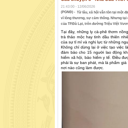
21:43:00 - 12/06/2026
(PGNĐ) -
Từ lâu, xã hội vẫn tồn tại một
vì lòng thương, sự cảm thông. Nhưng tạ
của TP.Đà Lạt, trên đường Triệu Việt Vươ
Tại đây, những ly cà-phê thơm nồn
trà thảo mộc hay tinh dầu thiên nhi
của sự tỉ mỉ và nghị lực từ những ng
Không chỉ dừng lại ở việc tạo việc
đảm bảo cho 15 người lao động khi
hiểm xã hội, bảo hiểm y tế. Điều đư
phải là sự ban phát, mà là phẩm giá
nơi nào cũng làm được.