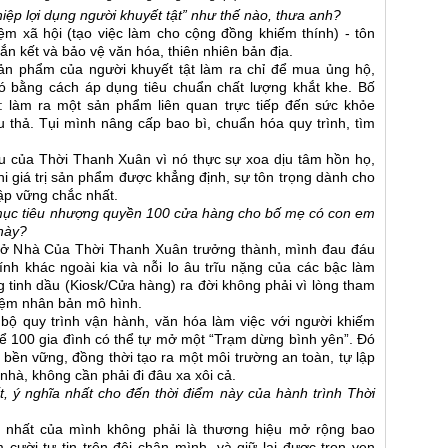
iệp lợi dụng người khuyết tật” như thế nào, thưa anh?
ệm xã hội (tạo việc làm cho cộng đồng khiếm thính) - tôn
gắn kết và bảo vệ văn hóa, thiên nhiên bản địa.
sản phẩm của người khuyết tật làm ra chỉ để mua ủng hộ,
ó bằng cách áp dụng tiêu chuẩn chất lượng khắt khe. Bố
 làm ra một sản phẩm liên quan trực tiếp đến sức khỏe
 thả. Tụi mình nâng cấp bao bì, chuẩn hóa quy trình, tìm
 của Thời Thanh Xuân vì nó thực sự xoa dịu tâm hồn họ,
hi giá trị sản phẩm được khẳng định, sự tôn trọng dành cho
lập vững chắc nhất.
 mục tiêu nhượng quyền 100 cửa hàng cho bố mẹ có con em
 này?
nh ở Nhà Của Thời Thanh Xuân trưởng thành, mình đau đáu
nh khác ngoài kia và nỗi lo âu trĩu nặng của các bậc làm
tinh dầu (Kiosk/Cửa hàng) ra đời không phải vì lòng tham
hiệm nhân bản mô hình.
ộ quy trình vận hành, văn hóa làm việc với người khiếm
ể 100 gia đình có thể tự mở một “Trạm dừng bình yên”. Đó
 bền vững, đồng thời tạo ra một môi trường an toàn, tự lập
nhà, không cần phải đi đâu xa xôi cả.
, ý nghĩa nhất cho đến thời điểm này của hành trình Thời
c nhất của mình không phải là thương hiệu mở rộng bao
cười tự tin trên đôi chân mình, và giữ lại được trọn vẹn