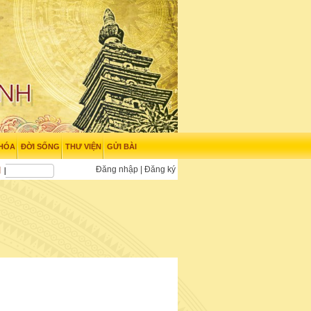
 HÓA
ĐỜI SỐNG
THƯ VIỆN
GỬI BÀI
Đăng nhập
|
Đăng ký
N