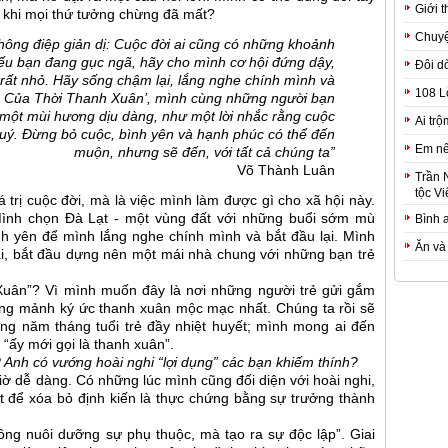
Giới t
c khi mọi thứ tưởng chừng đã mất?
Chuyệ
ông điệp giản dị: Cuộc đời ai cũng có những khoảnh
ếu bạn đang gục ngã, hãy cho mình cơ hội đứng dậy,
Đôi d
rất nhỏ. Hãy sống chậm lại, lắng nghe chính mình và
108 L
Nhà Của Thời Thanh Xuân’, mình cùng những người bạn
 một mùi hương dịu dàng, như một lời nhắc rằng cuộc
Ai trộ
uý. Đừng bỏ cuộc, bình yên và hạnh phúc có thể đến
Em nê
muộn, nhưng sẽ đến, với tất cả chúng ta”
Võ Thành Luân
Trần 
tộc Vi
 trị cuộc đời, mà là việc mình làm được gì cho xã hội này.
Mình chọn Đà Lạt - một vùng đất với những buổi sớm mù
Bình 
nh yên để mình lắng nghe chính mình và bắt đầu lại. Mình
Ăn và
i, bắt đầu dựng nên một mái nhà chung với những bạn trẻ
 Xuân”? Vì mình muốn đây là nơi những người trẻ gửi gắm
ững mảnh ký ức thanh xuân mộc mạc nhất. Chúng ta rồi sẽ
ng năm tháng tuổi trẻ đầy nhiệt huyết; mình mong ai đến
 “ấy mới gọi là thanh xuân”.
 Anh có vướng hoài nghi “lợi dụng” các bạn khiếm thính?
iờ dễ dàng. Có những lúc mình cũng đối diện với hoài nghi,
 để xóa bỏ định kiến là thực chứng bằng sự trưởng thành
hông nuôi dưỡng sự phụ thuộc, mà tạo ra sự độc lập”. Giai