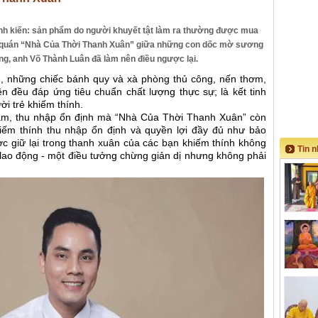
 định kiến: sản phẩm do người khuyết tật làm ra thường được mua
i quán “Nhà Của Thời Thanh Xuân” giữa những con dốc mờ sương
ng, anh Võ Thành Luân đã làm nên điều ngược lại.
g, những chiếc bánh quy và xà phòng thủ công, nến thơm,
ên đều đáp ứng tiêu chuẩn chất lượng thực sự; là kết tinh
ười trẻ khiếm thính.
 làm, thu nhập ổn định mà “Nhà Của Thời Thanh Xuân” còn
ếm thính thu nhập ổn định và quyền lợi đầy đủ như bảo
ợc giữ lại trong thanh xuân của các bạn khiếm thính không
Tin 
 lao động - một điều tưởng chừng giản dị nhưng không phải