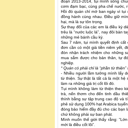
đoạn 2013-2014, tụi mình sống chu
cơm đạm bạc, cùng pha chế nước, r
Hồi đó quán chỉ mở ban ngày vì tụi 
đồng hành cùng nhau. Điều giữ mình
hại, mà là sự tôn trọng.
Sự thay đổi của các em là điều kỳ d
trêu là “nước luộc lá”, nay đôi bàn t
những mẻ bánh cầu kỳ.
Sau 7 năm, tụi mình quyết định cất 
đơn cần có một giá tiền niêm yết, 
đón nhận trách nhiệm cho những sai
mua sắm được cho bản thân, tự đó
nghiệp.
* Quán có phải chỉ là “phần từ thiện”
- Nhiều người lầm tưởng mình lấy d
từ thiện. Sự thật là tất cả là một h
làm ra những giá trị cốt lõi đó.
Tụi mình không làm từ thiện theo k
trà, nến thơm cho đến tinh dầu thi
thính bằng sự tập trung cao độ và t
phê sử dụng 100% hạt Arabica tuyển c
đóng bảo hiểm đầy đủ cho các bạn l
chứ không phải sự ban phát.
Mình muốn thế giới thấy rằng: “Lớn
mới là điều cốt lõi”.