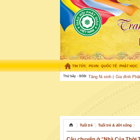
TIN TỨC
PGVN
QUỐC TẾ
PHẬT HỌC
Thứ bảy - 8/08/2026
–
07
:
27
:
18
Tăng Ni sinh
Gia đình Phậ
Tuổi trẻ
Tuổi trẻ & đời sống
Câu chuyện ở “Nhà Của Thời 