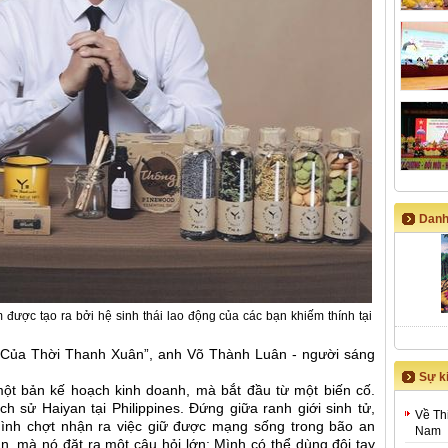
Danh
ợc tạo ra bởi hệ sinh thái lao động của các bạn khiếm thính tại
à Của Thời Thanh Xuân”, anh Võ Thành Luân - người sáng
Sự ki
ột bản kế hoạch kinh doanh, mà bắt đầu từ một biến cố.
h sử Haiyan tại Philippines. Đứng giữa ranh giới sinh tử,
Về Th
nh chợt nhận ra việc giữ được mạng sống trong bão an
Nam
, mà nó đặt ra một câu hỏi lớn: Mình có thể dùng đôi tay