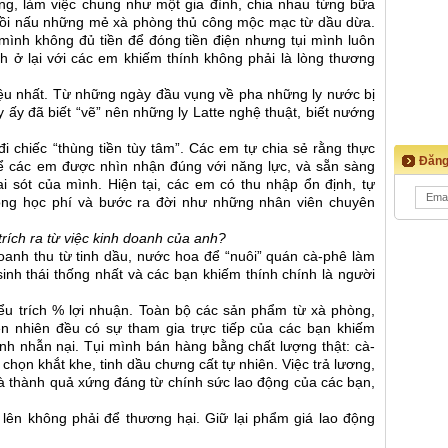
ng, làm việc chung như một gia đình, chia nhau từng bữa
ồi nấu những mẻ xà phòng thủ công mộc mạc từ dầu dừa.
mình không đủ tiền để đóng tiền điện nhưng tụi mình luôn
 ở lại với các em khiếm thính không phải là lòng thương
iệu nhất. Từ những ngày đầu vụng về pha những ly nước bị
ay ấy đã biết “vẽ” nên những ly Latte nghệ thuật, biết nướng
đi chiếc “thùng tiền tùy tâm”. Các em tự chia sẻ rằng thực
Đăng
để các em được nhìn nhận đúng với năng lực, và sẵn sàng
 sót của mình. Hiện tại, các em có thu nhập ổn định, tự
ng học phí và bước ra đời như những nhân viên chuyên
 trích ra từ việc kinh doanh của anh?
oanh thu từ tinh dầu, nước hoa để “nuôi” quán cà-phê làm
ệ sinh thái thống nhất và các bạn khiếm thính chính là người
iểu trích % lợi nhuận. Toàn bộ các sản phẩm từ xà phòng,
ên nhiên đều có sự tham gia trực tiếp của các bạn khiếm
ính nhẫn nại. Tụi mình bán hàng bằng chất lượng thật: cà-
họn khắt khe, tinh dầu chưng cất tự nhiên. Việc trả lương,
à thành quả xứng đáng từ chính sức lao động của các bạn,
 lên không phải để thương hại. Giữ lại phẩm giá lao động