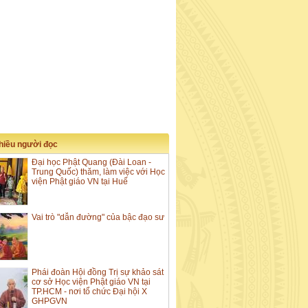
nhiều người đọc
Đại học Phật Quang (Đài Loan -
Trung Quốc) thăm, làm việc với Học
viện Phật giáo VN tại Huế
Vai trò "dẫn đường" của bậc đạo sư
Phái đoàn Hội đồng Trị sự khảo sát
cơ sở Học viện Phật giáo VN tại
TP.HCM - nơi tổ chức Đại hội X
GHPGVN