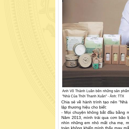
Anh Võ Thành Luân bên những sản phẩm đư
"Nhà Của Thời Thanh Xuân" - Ảnh: TTX
Chia sẻ về hành trình tạo nên “Nh
lập thương hiệu cho biết:
- Mọi chuyện không bắt đầu bằng m
Năm 2013, mình trải qua cơn bão lịc
nhìn những em nhỏ mất cha mẹ, mì
toàn không khiến mình thấy may mắn