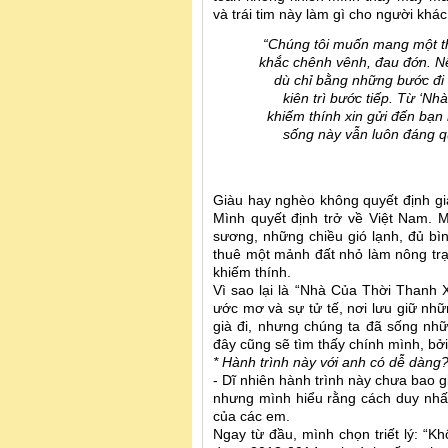
và trái tim này làm gì cho người khá
“Chúng tôi muốn mang một th
khắc chênh vênh, đau đớn. N
dù chỉ bằng những bước đi 
kiên trì bước tiếp. Từ ‘
khiếm thính xin gửi đến bạn
sống này vẫn luôn đáng q
Giàu hay nghèo không quyết định giá
Mình quyết định trở về Việt Nam. 
sương, những chiều gió lạnh, đủ bì
thuê một mảnh đất nhỏ làm nông trạ
khiếm thính.
Vì sao lại là “Nhà Của Thời Thanh
ước mơ và sự tử tế, nơi lưu giữ nh
già đi, nhưng chúng ta đã sống nhữ
đây cũng sẽ tìm thấy chính mình, bởi
* Hành trình này với anh có dễ dàng?
- Dĩ nhiên hành trình này chưa bao g
nhưng mình hiểu rằng cách duy nhất
của các em.
Ngay từ đầu, mình chọn triết lý: “K