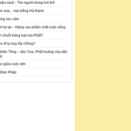
hiệu sách - Tìm người trong hơi thở
n xưa... mai trắng Hà thành
òng xúc cảm
ời tự tại – Nâng cao phẩm chất cuộc sống
m chuỗi tràng hạt của Phật?
n đi tu hay lấy chồng?
Nhân Tông – đức Vua, Phật hoàng của dân
ệt
an giữa cuộc đời
 Đạo Pháp