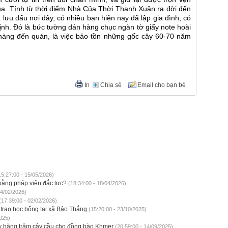
a. Tính từ thời điểm Nhà Của Thời Thanh Xuân ra đời đến
lưu dấu nơi đây, có nhiều bạn hiện nay đã lập gia đình, có
nh. Đó là bức tường dán hàng chục ngàn tờ giấy note hoài
 hàng đến quán, là việc bảo tồn những gốc cây 60-70 năm
In
Chia sẻ
Email cho bạn bè
5:27:00 - 15/05/2026)
 hoằng pháp viên đắc lực?
(18:34:00 - 18/04/2026)
24/02/2026)
(17:39:00 - 02/02/2026)
 trao học bổng tại xã Bảo Thắng
(15:20:00 - 23/10/2025)
025)
xây hàng trăm cây cầu cho đồng bào Khmer
(20:59:00 - 14/09/2025)