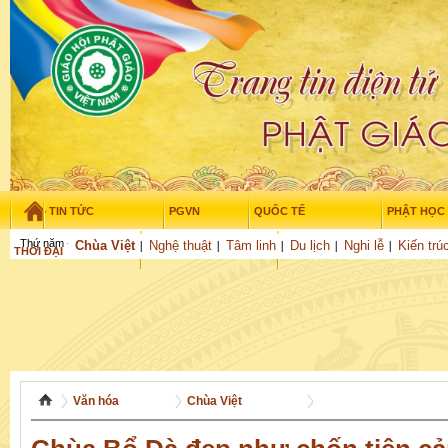
TIN TỨC
PGVN
QUỐC TẾ
PHẬT HỌC
Thứ năm - 6/08/2026
–
11
:
51
:
13
Chùa Việt
Nghệ thuật
Tâm linh
Du lịch
Nghi lễ
Kiến trú
THỜI ĐẠI
TUỔI TRẺ
NGHIÊN CỨU
GỬI BÀI
Văn hóa
Chùa Việt