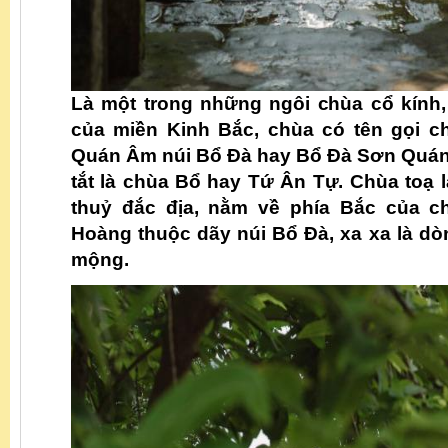
Là một trong những ngôi chùa cổ kính, 
của miền Kinh Bắc, chùa có tên gọi c
Quán Âm núi Bổ Đà hay Bổ Đà Sơn Quán
tắt là chùa Bổ hay Tứ Ân Tự. Chùa toạ l
thuỷ đắc địa, nằm về phía Bắc của 
Hoàng thuộc dãy núi Bổ Đà, xa xa là d
mộng.