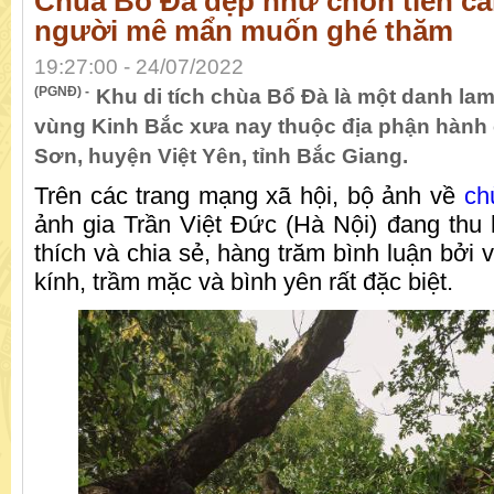
Chùa Bổ Đà đẹp như chốn tiên cả
người mê mẩn muốn ghé thăm
19:27:00 - 24/07/2022
(PGNĐ) -
Khu di tích chùa Bổ Đà là một danh lam
vùng Kinh Bắc xưa nay thuộc địa phận hành 
Sơn, huyện Việt Yên, tỉnh Bắc Giang.
Trên các trang mạng xã hội, bộ ảnh về
ch
ảnh gia Trần Việt Đức (Hà Nội) đang thu 
thích và chia sẻ, hàng trăm bình luận bởi v
kính, trầm mặc và bình yên rất đặc biệt.