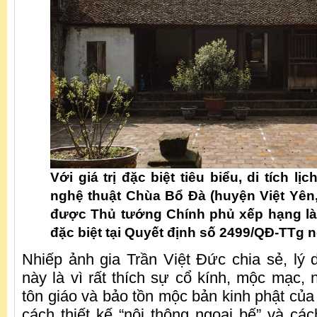
Với giá trị đặc biệt tiêu biểu, di tích lị
nghệ thuật Chùa Bổ Đà (huyện Việt Yên,
được Thủ tướng Chính phủ xếp hạng là 
đặc biệt tại Quyết định số 2499/QĐ-TTg n
Nhiếp ảnh gia Trần Việt Đức chia sẻ, lý
này là vì rất thích sự cổ kính, mộc mạc, 
tôn giáo và bảo tồn mộc bản kinh phật củ
cách thiết kế “nội thông ngoại bế” và cá