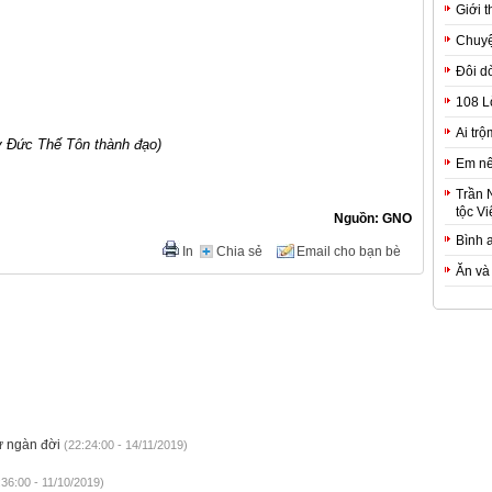
Giới t
Chuyệ
Đôi d
108 L
Ai trộ
y Đức Thế Tôn thành đạo)
Em nê
Trần 
tộc Vi
Nguồn: GNO
Bình 
In
Chia sẻ
Email cho bạn bè
Ăn và
ừ ngàn đời
(22:24:00 - 14/11/2019)
36:00 - 11/10/2019)