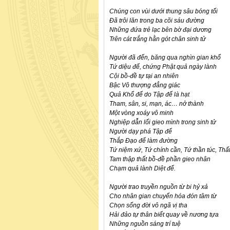
Chúng con vùi dưới thung sâu bóng tối
Đã trôi lăn trong ba cõi sáu đường
Những đứa trẻ lạc bên bờ đại dương
Trên cát trắng hằn gót chân sinh tử
Người đã đến, băng qua nghìn gian khổ
Tứ diệu đế, chứng Phật quả ngày lành
Cội bồ-đề tự tại an nhiên
Bậc Vô thượng đẳng giác
Quả Khổ đế do Tập đế là hạt
Tham, sân, si, mạn, ác… nở thành
Một vòng xoáy vô minh
Nghiệp dẫn lối gieo mình trong sinh tử
Người dạy phá Tập đế
Thắp Đạo đế làm đường
Tứ niệm xứ, Tứ chính cần, Tứ thần túc, Thấ
Tam thập thất bồ-đề phần gieo nhân
Chạm quả lành Diệt đế.
Người trao truyền nguồn từ bi hỷ xả
Cho nhân gian chuyển hóa đón tâm từ
Chọn sống đời vô ngã vị tha
Hải đảo tự thân biết quay về nương tựa
Những nguồn sáng trí tuệ