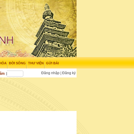
 HÓA
ĐỜI SỐNG
THƯ VIỆN
GỬI BÀI
Đăng nhập
|
Đăng ký
hẩm