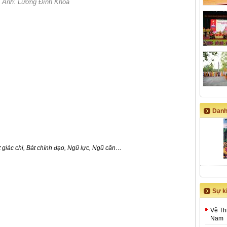
Ảnh: Lương Đình Khoa
Danh
t giác chi, Bát chính đạo, Ngũ lực, Ngũ căn…
Sự ki
Về Th
Nam