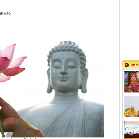
h đạo.
Tin 