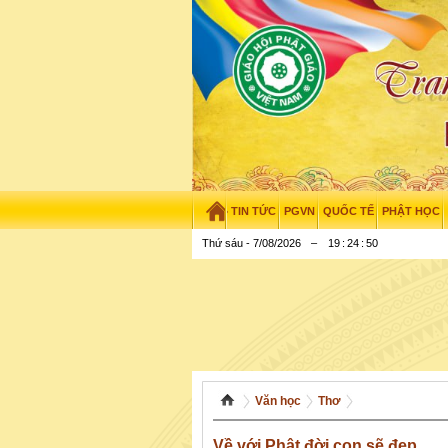
TIN TỨC
PGVN
QUỐC TẾ
PHẬT HỌC
Thứ sáu - 7/08/2026
–
19
:
24
:
51
Văn học
Thơ
Về với Phật đời con sẽ đẹp