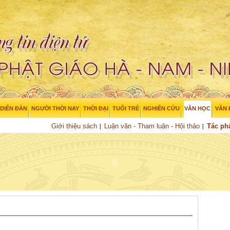
DIỄN ĐÀN
NGƯỜI THỜI NAY
THỜI ĐẠI
TUỔI TRẺ
NGHIÊN CỨU
VĂN HỌC
VĂN
Giới thiệu sách
Luận văn - Tham luận - Hội thảo
Tác p