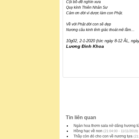
Cội bồ-đề nghìn xưa
Quy kính Thiên Nhân Sư
Cảm ơn đời vì được làm con Phật.
Về với Phật đời con sẽ đẹp
Nương câu kinh tỉnh giác thoát mê lầm…
10g02, 2-1-2020 (tức ngày 8-12 ÂL, ngà
Lương Đình Khoa
Tin liên quan
Ngàn hoa thơm sala nở dâng hương t
Hồng hạc về non
(21:04:00 - 11/11/2019)
Thầy còn đó cho con về nương tựa
(21: