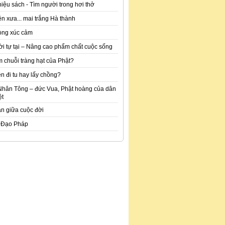
hiệu sách - Tìm người trong hơi thở
n xưa... mai trắng Hà thành
òng xúc cảm
ời tự tại – Nâng cao phẩm chất cuộc sống
m chuỗi tràng hạt của Phật?
n đi tu hay lấy chồng?
Nhân Tông – đức Vua, Phật hoàng của dân
ệt
an giữa cuộc đời
 Đạo Pháp