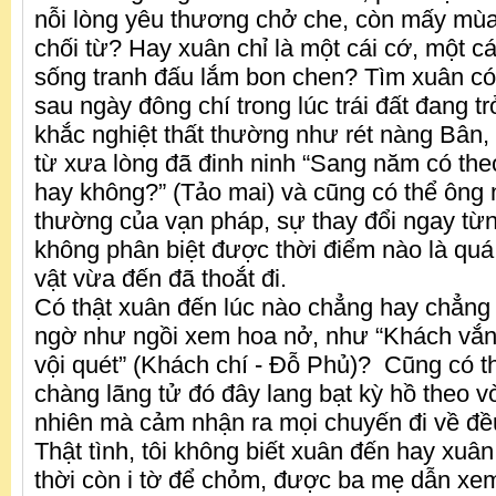
nỗi lòng yêu thương chở che, còn mấy mùa
chối từ? Hay xuân chỉ là một cái cớ, một c
sống tranh đấu lắm bon chen? Tìm xuân có
sau ngày đông chí trong lúc trái đất đang
khắc nghiệt thất thường như rét nàng Bân,
từ xưa lòng đã đinh ninh “Sang năm có theo 
hay không?” (Tảo mai) và cũng có thể ông
thường của vạn pháp, sự thay đổi ngay từ
không phân biệt được thời điểm nào là quá 
vật vừa đến đã thoắt đi.
Có thật xuân đến lúc nào chẳng hay chẳng b
ngờ như ngồi xem hoa nở, như “Khách vắ
vội quét” (Khách chí - Đỗ Phủ)? Cũng có th
chàng lãng tử đó đây lang bạt kỳ hồ theo v
nhiên mà cảm nhận ra mọi chuyến đi về đề
Thật tình, tôi không biết xuân đến hay xuâ
thời còn i tờ để chỏm, được ba mẹ dẫn xem