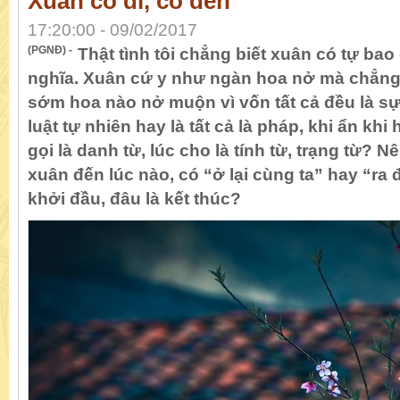
Xuân có đi, có đến
17:20:00 - 09/02/2017
(PGNĐ) -
Thật tình tôi chẳng biết xuân có tự bao
nghĩa. Xuân cứ y như ngàn hoa nở mà chẳng
sớm hoa nào nở muộn vì vốn tất cả đều là sự
luật tự nhiên hay là tất cả là pháp, khi ẩn kh
gọi là danh từ, lúc cho là tính từ, trạng từ? Nê
xuân đến lúc nào, có “ở lại cùng ta” hay “ra 
khởi đầu, đâu là kết thúc?