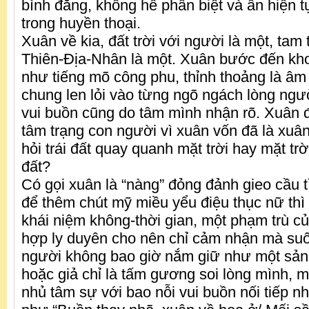
bình đẳng, không hề phân biệt và ẩn hiện 
trong huyền thoại.
Xuân về kia, đất trời với người là một, tam
Thiên-Địa-Nhân là một. Xuân bước đến kho
như tiếng mõ công phu, thỉnh thoảng là âm
chung len lỏi vào từng ngõ ngách lòng ngư
vui buồn cũng do tâm mình nhận rõ. Xuân đ
tâm trạng con người vì xuân vốn đã là xu
hỏi trái đất quay quanh mặt trời hay mặt trờ
đất?
Có gọi xuân là “nàng” đỏng đảnh gieo cầu 
để thêm chút mỹ miều yểu điệu thục nữ thì 
khái niệm không-thời gian, một phạm trù củ
hợp ly duyên cho nên chỉ cảm nhận mà suố
người không bao giờ nắm giữ như một sản
hoặc giả chỉ là tấm gương soi lòng mình, 
nhủ tâm sự với bao nỗi vui buồn nối tiếp nh