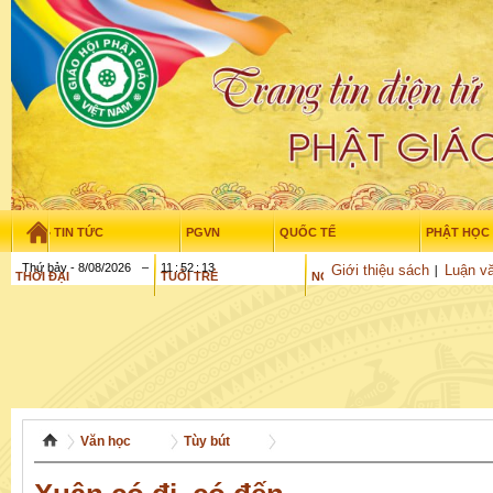
TIN TỨC
PGVN
QUỐC TẾ
PHẬT HỌC
Thứ bảy - 8/08/2026
–
11
:
52
:
14
Giới thiệu sách
Luận vă
THỜI ĐẠI
TUỔI TRẺ
NGHIÊN CỨU
GỬI BÀI
Văn học
Tùy bút