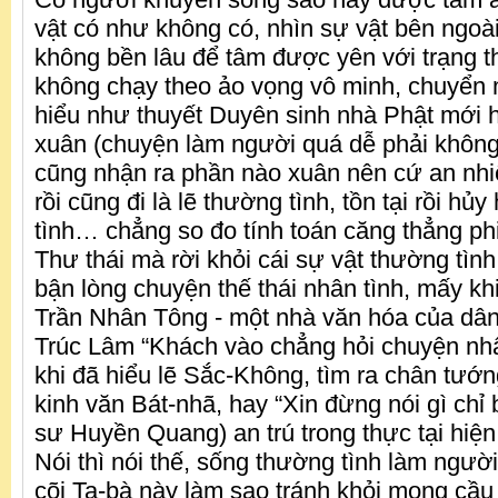
vật có như không có, nhìn sự vật bên ngoài
không bền lâu để tâm được yên với trạng thá
không chạy theo ảo vọng vô minh, chuyển 
hiểu như thuyết Duyên sinh nhà Phật mới h
xuân (chuyện làm người quá dễ phải không
cũng nhận ra phần nào xuân nên cứ an nhi
rồi cũng đi là lẽ thường tình, tồn tại rồi hủy
tình… chẳng so đo tính toán căng thẳng ph
Thư thái mà rời khỏi cái sự vật thường tì
bận lòng chuyện thế thái nhân tình, mấy k
Trần Nhân Tông - một nhà văn hóa của dân 
Trúc Lâm “Khách vào chẳng hỏi chuyện nhâ
khi đã hiểu lẽ Sắc-Không, tìm ra chân tướ
kinh văn Bát-nhã, hay “Xin đừng nói gì chỉ b
sư Huyền Quang) an trú trong thực tại hiện 
Nói thì nói thế, sống thường tình làm người
cõi Ta-bà này làm sao tránh khỏi mong cầu 