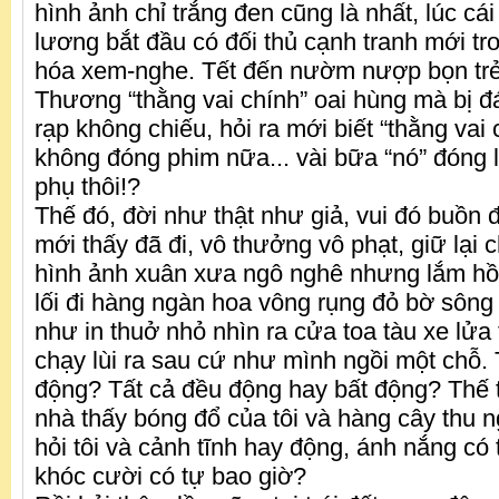
hình ảnh chỉ trắng đen cũng là nhất, lúc cái
lương bắt đầu có đối thủ cạnh tranh mới t
hóa xem-nghe. Tết đến nườm nượp bọn trẻ
Thương “thằng vai chính” oai hùng mà bị 
rạp không chiếu, hỏi ra mới biết “thằng vai
không đóng phim nữa... vài bữa “nó” đóng 
phụ thôi!?
Thế đó, đời như thật như giả, vui đó buồn 
mới thấy đã đi, vô thưởng vô phạt, giữ lại 
hình ảnh xuân xưa ngô nghê nhưng lắm hồn
lối đi hàng ngàn hoa vông rụng đỏ bờ sông
như in thuở nhỏ nhìn ra cửa toa tàu xe lửa
chạy lùi ra sau cứ như mình ngồi một chỗ
động? Tất cả đều động hay bất động? Thế th
nhà thấy bóng đổ của tôi và hàng cây thu ng
hỏi tôi và cảnh tĩnh hay động, ánh nắng có 
khóc cười có tự bao giờ?