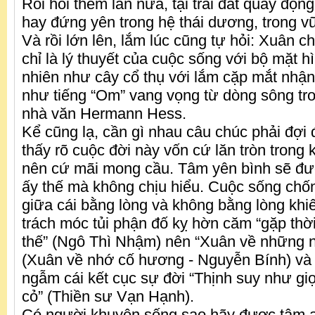
Rồi hỏi thêm lần nữa, tại trái đất quay độn
hay đứng yên trong hệ thái dương, trong vũ
Và rồi lớn lên, lắm lúc cũng tự hỏi: Xuân ch
chỉ là lý thuyết của cuộc sống với bộ mặt h
nhiên như cây cổ thụ với lắm cặp mắt nhận
như tiếng “Om” vang vọng từ dòng sông tr
nhà văn Hermann Hess.
Kể cũng lạ, cần gì nhau câu chúc phải đợi
thấy rõ cuộc đời này vốn cứ lăn tròn trong
nên cứ mãi mong cầu. Tâm yên bình sẽ đư
ấy thế mà không chịu hiểu. Cuộc sống chốn
giữa cái bằng lòng và không bằng lòng khi
trách móc tủi phận đố kỵ hờn căm “gặp thời 
thế” (Ngô Thì Nhậm) nên “Xuân về những 
(Xuân về nhớ cố hương - Nguyễn Bính) và 
ngẫm cái kết cục sự đời “Thịnh suy như g
cỏ” (Thiền sư Vạn Hạnh).
Có người khuyên sống sao hãy được tâm a