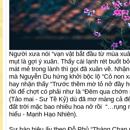
Người xưa nói “vạn vật bắt đầu từ mùa xuâ
mụt là gợi ý xuân. Thấy cái lạnh rét buốt bỏ
mát mẻ trong lành thì gọi đã xuân về. Nhận
mà Nguyễn Du hứng khởi bộc lộ “Cỏ non xa
hay nhận thấy “Trước thềm mờ tỏ nở đầy 
rồi để chợt có phải như là “Đêm qua chớm
(Tảo mai - Sư Tề Kỷ) dù đã mơ màng cả đ
đất trời mặc bao nhiêu hoa nở rồi “…rụng n
hiểu - Mạnh Hạo Nhiên).
Sự báo hiệu ấy theo Đỗ Phủ “Tháng Chạp 