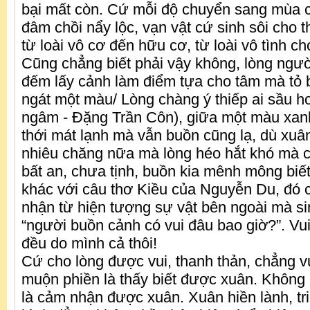
bại mất còn. Cứ mỗi độ chuyển sang mùa 
đâm chồi nẩy lộc, vạn vật cứ sinh sôi cho
từ loài vô cơ đến hữu cơ, từ loài vô tình ch
Cũng chẳng biết phải vậy không, lòng ngư
đếm lấy cảnh làm điểm tựa cho tâm mà tỏ
ngát một màu/ Lòng chàng ý thiếp ai sầu h
ngâm - Đặng Trần Côn), giữa một màu xanh 
thới mát lạnh mà vẫn buồn cũng lạ, dù xuân
nhiêu chăng nữa mà lòng héo hắt khó mà c
bất an, chưa tịnh, buồn kia mênh mông biế
khác với câu thơ Kiều của Nguyễn Du, đó 
nhận từ hiện tượng sự vật bên ngoài mà si
“người buồn cảnh có vui đâu bao giờ?”. V
đều do mình cả thôi!
Cứ cho lòng được vui, thanh thản, chẳng v
muộn phiền là thấy biết được xuân. Không 
là cảm nhận được xuân. Xuân hiền lành, tri 