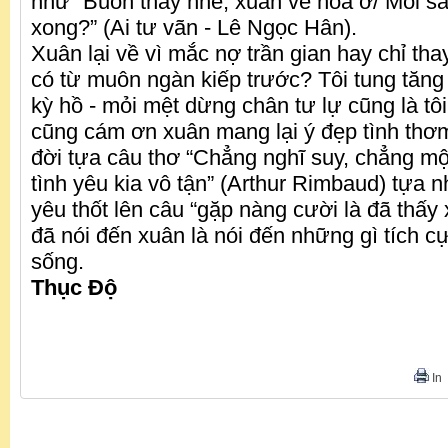
như “Buồn thay nhẽ, xuân về hoa ở/ Mối sầ
xong?” (Ai tư vãn - Lê Ngọc Hân).
Xuân lại về vì mắc nợ trần gian hay chỉ th
có từ muôn ngàn kiếp trước? Tôi tung tăng
kỳ hồ - mỏi mệt dừng chân tư lự cũng là tô
cũng cám ơn xuân mang lại ý đẹp tình thơ
đời tựa câu thơ “Chẳng nghĩ suy, chẳng một 
tình yêu kia vô tận” (Arthur Rimbaud) tựa n
yêu thốt lên câu “gặp nàng cười là đã thấy x
đã nói đến xuân là nói đến những gì tích c
sống.
Thục Độ
In