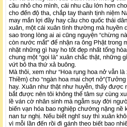
cầu nhỏ cho mình, cái nhu cầu lớn hơn cho
cho đến độ tha, chắp tay thanh tịnh niệm 
may mắn lợi đầy hay cầu cho quốc thái dân
xuân, một cái xuân tình thường mà huyền 
sao trong lòng ai ai cũng nguyện “chừng n
còn nước mắt” để nhận ra ông Phật trong 
nhặt những gì hay ho tốt đẹp nhất tổng hòa
chung một “gọi là” xuân chắc thật, những gì
vứt bỏ tha thứ xả buông.
Mà thôi, xem như “Hoa rụng hoa nở vẫn là
Thiềm) cho “ngàn hoa mai chợt nở”(Tưởng
hay. Xuân như thật như huyễn, thấy được
bắt được nên tôi không thể tâm sự cùng x
lề ván cờ nhân sinh mà ngẫm suy đời ngườ
biến vạn hóa bao nghiệp chướng nặng nề kh
nan tư nghị. Nếu biết nghĩ suy thì xuân kh
vì mỗi lần đến rồi đi gánh theo biết bao nh