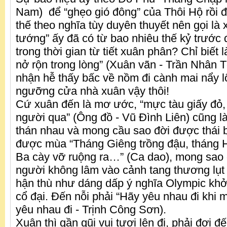
Nam) để “ghẹo gió đông” của Thôi Hộ rồi đ
thế theo nghĩa tùy duyên thuyết nên gọi là 
tướng” ấy đã có từ bao nhiêu thế kỷ trướ
trong thời gian từ tiết xuân phân? Chỉ biết
nở rộn trong lòng” (Xuân vãn - Trần Nhân 
nhận hễ thấy bấc về nồm đi cành mai nẩy l
ngưỡng cửa nhà xuân vậy thôi!
Cứ xuân đến là mơ ước, “mực tàu giấy đỏ,
người qua” (Ông đồ - Vũ Đình Liên) cũng là 
thán nhau và mong cầu sao đời được thái b
được mùa “Tháng Giêng trồng đậu, tháng H
Ba cày vỡ ruộng ra…” (Ca dao), mong sao đ
người không lâm vào cảnh tang thương lụt 
hận thù như dáng dấp ý nghĩa Olympic khởi
cổ đại. Đến nỗi phải “Hãy yêu nhau đi khi 
yêu nhau đi - Trịnh Công Sơn).
Xuân thì gần gũi vui tươi lên đi, phải đợi 