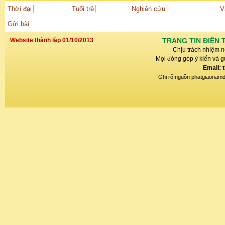
Thời đại
Tuổi trẻ
Nghiên cứu
V
Gửi bài
Website thành lập 01/10/2013
TRANG TIN ĐIỆN 
Chịu trách nhiệm n
Mọi đóng góp ý kiến và gử
Email: 
Ghi rõ nguồn phatgiaonamdin