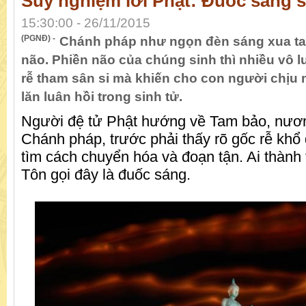
Suy nghiệm lời Phật: Đuốc sáng 
15:30:00 - 26/11/2015
(PGNĐ) -
Chánh pháp như ngọn đèn sáng xua tan
não. Phiền não của chúng sinh thì nhiều vô l
rễ tham sân si mà khiến cho con người chịu n
lăn luân hồi trong sinh tử.
Người đệ tử Phật hướng về Tam bảo, nươ
Chánh pháp, trước phải thấy rõ gốc rễ khổ
tìm cách chuyển hóa và đoạn tận. Ai thành 
Tôn gọi đây là đuốc sáng.