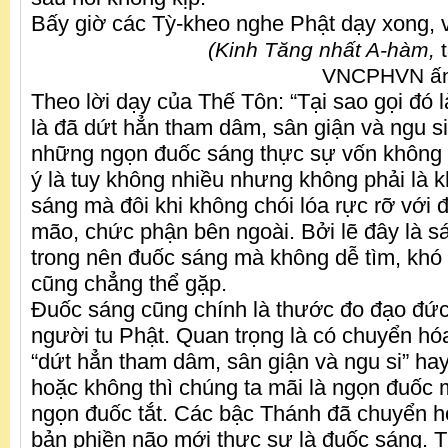
Bấy giờ các Tỳ-kheo nghe Phật dạy xong, v
(Kinh Tăng nhất A-hàm,
VNCPHVN ấn 
Theo lời dạy của Thế Tôn: “Tại sao gọi đó
là đã dứt hẳn tham dâm, sân giận và ngu si”
những ngọn đuốc sáng thực sự vốn không 
ý là tuy không nhiều nhưng không phải là k
sáng mà đôi khi không chói lóa rực rỡ với đ
mão, chức phận bên ngoài. Bởi lẽ đây là s
trong nên đuốc sáng mà không dễ tìm, khó 
cũng chẳng thể gặp.
Đuốc sáng cũng chính là thước đo đạo đức
người tu Phật. Quan trọng là có chuyển h
“dứt hẳn tham dâm, sân giận và ngu si” h
hoặc không thì chúng ta mãi là ngọn đuốc 
ngọn đuốc tắt. Các bậc Thánh đã chuyển h
bản phiền não mới thực sự là đuốc sáng. Th