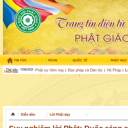
TIN TỨC
PGVN
QUỐC TẾ
PHẬT HỌC
Thứ sáu - 7/08/2026
–
07
:
06
:
30
Phật sự hôm nay
Đạo pháp và Dân tộc
Hộ Pháp
L
THỜI ĐẠI
TUỔI TRẺ
NGHIÊN CỨU
THƯ VIỆN
GỬI BÀI
Diễn đàn
Lời Phật dạy