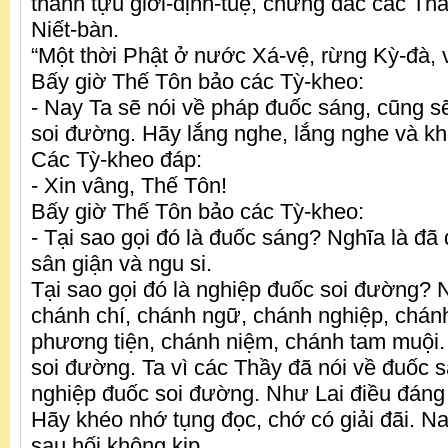
thành tựu giới-định-tuệ, chứng đắc các Thán
Niết-bàn.
“Một thời Phật ở nước Xá-vệ, rừng Kỳ-đà,
Bấy giờ Thế Tôn bảo các Tỳ-kheo:
- Nay Ta sẽ nói về pháp đuốc sáng, cũng s
soi đường. Hãy lắng nghe, lắng nghe và kh
Các Tỳ-kheo đáp:
- Xin vâng, Thế Tôn!
Bấy giờ Thế Tôn bảo các Tỳ-kheo:
- Tại sao gọi đó là đuốc sáng? Nghĩa là đ
sân giận và ngu si.
Tại sao gọi đó là nghiệp đuốc soi đường? N
chánh chí, chánh ngữ, chánh nghiệp, chá
phương tiện, chánh niệm, chánh tam muội.
soi đường. Ta vì các Thầy đã nói về đuốc s
nghiệp đuốc soi đường. Như Lai điều đáng 
Hãy khéo nhớ tụng đọc, chớ có giải đãi. N
sau hối không kịp.