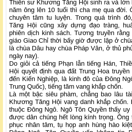
Thiền sư Khương Tăng Hội sinh ra và lớn 
năm ông lên 10 tuổi thì cha mẹ qua đời. Ô
chuyên tâm tu luyện. Trong quá trình đ
Tăng Hội cũng xây dựng đạo tràng, hu
phiên dịch kinh sách. Tương truyền rằng
giáo Giao Chỉ thời bấy giờ được lập ở chù
là chùa Dâu hay chùa Pháp Vân, ở thủ ph
ngày nay).
Do giỏi cả tiếng Phạn lẫn tiếng Hán, T
Hội quyết định qua đất Trung Hoa truyề
đến Kiến Nghiệp, là kinh đô của Đông Ng
Trung Quốc), tiếng tăm vang khắp chốn.
Là một bậc siêu phàm, chẳng bao lâu tà
Khương Tăng Hội vang danh khắp chốn. B
thuộc Đông Ngô. Ngô Tôn Quyền thấy uy 
được dân chúng hết lòng kính trọng. Ông t
phục nhân tâm, tụ họp anh hùng hào kiệt 