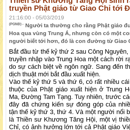
Thiền sư Khương Tăng Hội sinh ra 
truyền Phật giáo từ Giao Chỉ tới
21:16:00 - 05/03/2019
(PGNĐ) -
Người ta thường cho rằng Phật giáo đ
Hoa qua vùng Trung Á, nhưng còn có một co
người biết tới hơn, đó là con đường từ Giao 
Bắt đầu từ thế kỷ thứ 2 sau Công Nguyên,
truyền nhập vào Trung Hoa một cách rời r
do sự cách biệt về ngôn ngữ. Sang đến th
dịch thuật mới bắt đầu xuất hiện.
Vào thế kỷ thứ 5 và thứ 6, có rất nhiều cái
thuộc của Phật giáo xuất hiện ở Trung 
Ma, Đường Tam Tạng. Tuy nhiên, trước các
đây đã chứng kiến sự đóng góp của nhiề
tận thế kỷ thứ 3, thứ 4. Và một người nổi b
là Thiền sư Khương Tăng Hội, một vị thiề
Chỉ, có ảnh hưởng lớn tới cả Phật giáo Vi