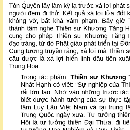
Tôn Quyền lấy làm kỳ lạ trước xá lợi phát s
người đem đi thử. Kết quả xá lợi lửa đốt 
không vỡ, bất khả xâm phạm. Bấy giờ 
thành tâm nghe Thiền sư Khương Tăng Hộ
cũng cho phép Thiền sư Khương Tăng 
đạo tràng, từ đó Phật giáo phát triển tại Đ
Cũng tương truyền rằng, xá lợi mà Thiền
cầu được là xá lợi hiển linh đầu tiên xuấ
Trung Hoa.
Trong tác phẩm “
Thiền sư Khương 
Nhất Hạnh có viết: “Sự nghiệp của Th
rất lớn lao. Nhờ vào những trước tác
biết được hành tướng của sự thực tập
tâm Luy Lâu Việt Nam và tại trung 
Trung Quốc ngày xưa. Tư tưởng thiề
Hội là tư tưởng thiền Đại Thừa, đi t
tư tưởng Hoa Nghiêm và Duy Thức. T