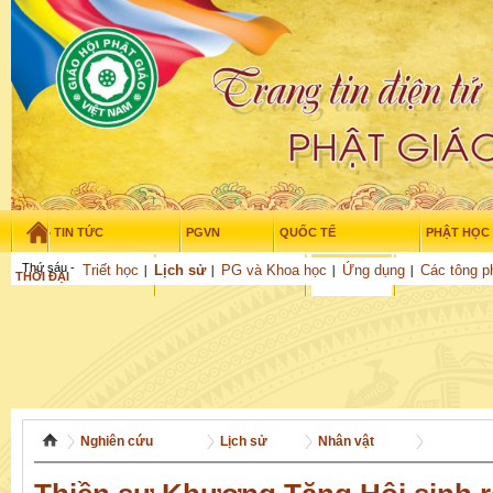
TIN TỨC
PGVN
QUỐC TẾ
PHẬT HỌC
Thứ sáu - 7/08/2026
–
01
:
28
:
36
Triết học
Lịch sử
PG và Khoa học
Ứng dụng
Các tông p
THỜI ĐẠI
TUỔI TRẺ
NGHIÊN CỨU
VĂN HỌC
GỬI BÀI
Nghiên cứu
Lịch sử
Nhân vật