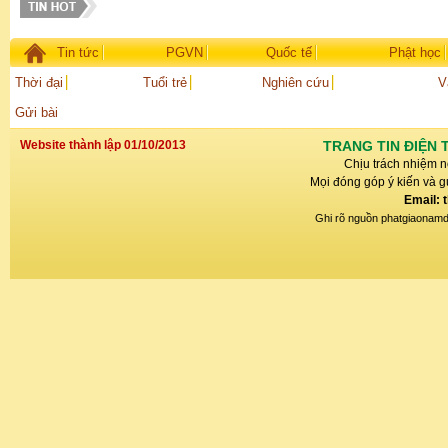
Tin tức
PGVN
Quốc tế
Phật học
Thời đại
Tuổi trẻ
Nghiên cứu
V
Gửi bài
Website thành lập 01/10/2013
TRANG TIN ĐIỆN 
Chịu trách nhiệm n
Mọi đóng góp ý kiến và gử
Email: 
Ghi rõ nguồn phatgiaonamdin