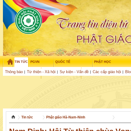
TIN TỨC
PGVN
QUỐC TẾ
PHẬT HỌC
Thứ sáu - 7/08/2026
–
06
:
36
:
50
Thông báo
Từ thiện - Xã hội
Sự kiện - Vấn đề
Các cấp giáo hội
Blo
THỜI ĐẠI
TUỔI TRẺ
NGHIÊN CỨU
THƯ VIỆN
GỬI BÀI
Tin tức
Phật giáo Hà-Nam-Ninh