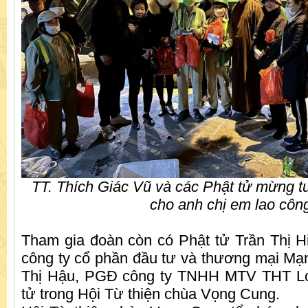
TT. Thích Giác Vũ và các Phật tử mừng tu
cho anh chị em lao côn
Tham gia đoàn còn có Phật tử Trần Thị 
công ty cổ phần đầu tư và thương mại Mạn
Thị Hậu, PGĐ công ty TNHH MTV THT Log
tử trong Hội Từ thiện chùa Vọng Cung.