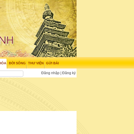
HÓA
ĐỜI SỐNG
THƯ VIỆN
GỬI BÀI
Đăng nhập
|
Đăng ký