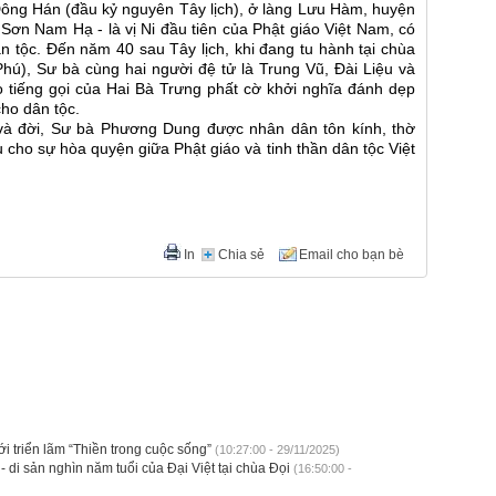
ông Hán (đầu kỷ nguyên Tây lịch), ở làng Lưu Hàm, huyện
ơn Nam Hạ - là vị Ni đầu tiên của Phật giáo Việt Nam, có
n tộc. Đến năm 40 sau Tây lịch, khi đang tu hành tại chùa
hú), Sư bà cùng hai người đệ tử là Trung Vũ, Đài Liệu và
o tiếng gọi của Hai Bà Trưng phất cờ khởi nghĩa đánh dẹp
cho dân tộc.
 và đời, Sư bà Phương Dung được nhân dân tôn kính, thờ
u cho sự hòa quyện giữa Phật giáo và tinh thần dân tộc Việt
In
Chia sẻ
Email cho bạn bè
ới triển lãm “Thiền trong cuộc sống”
(10:27:00 - 29/11/2025)
i sản nghìn năm tuổi của Đại Việt tại chùa Đọi
(16:50:00 -