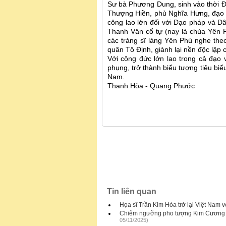
Sư bà Phương Dung, sinh vào thời Đ
Thượng Hiền, phủ Nghĩa Hưng, đạo S
công lao lớn đối với Đạo pháp và Dâ
Thanh Vân cổ tự (nay là chùa Yên P
các tráng sĩ làng Yên Phú nghe the
quân Tô Định, giành lại nền độc lập 
Với công đức lớn lao trong cả đạo
phụng, trở thành biểu tượng tiêu biể
Nam.
Thanh Hòa - Quang Phước
Tin liên quan
Họa sĩ Trần Kim Hòa trở lại Việt Nam v
Chiêm ngưỡng pho tượng Kim Cương - d
05/11/2025)