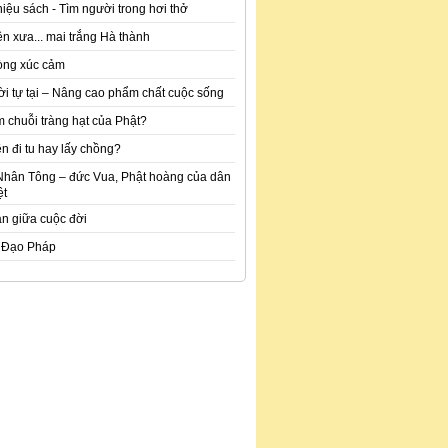
hiệu sách - Tìm người trong hơi thở
n xưa... mai trắng Hà thành
òng xúc cảm
ời tự tại – Nâng cao phẩm chất cuộc sống
m chuỗi tràng hạt của Phật?
n đi tu hay lấy chồng?
Nhân Tông – đức Vua, Phật hoàng của dân
ệt
an giữa cuộc đời
 Đạo Pháp