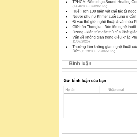
TPHCM: Đêm nhạc Sound Healing Concer
(14:46:00 - 07/09/2025)
Huế: Hơn 100 hiện vật chế tác từ ngọc
Người phụ nữ Khmer cuối cùng ở Cần Th
Đi vào thế giới nghệ thuật & văn hóa 
Giữ hồn Thangka - Bảo tồn nghệ thuật t
Dzong - kiến trúc đặc thù của Phật giá
Vấn đề không gian trong điêu khắc Ph
11/07/2025)
Thưởng lãm không gian nghệ thuật của
Đức
(15:28:00 - 25/06/2025)
Bình luận
Gửi bình luận của bạn