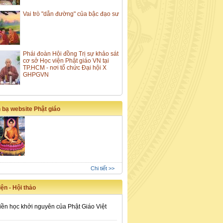
Vai trò "dẫn đường" của bậc đạo sư
Phái đoàn Hội đồng Trị sự khảo sát
cơ sở Học viện Phật giáo VN tại
TP.HCM - nơi tổ chức Đại hội X
GHPGVN
 bạ website Phật giáo
Chi tiết >>
ện - Hội thảo
iền học khởi nguyên của Phật Giáo Việt