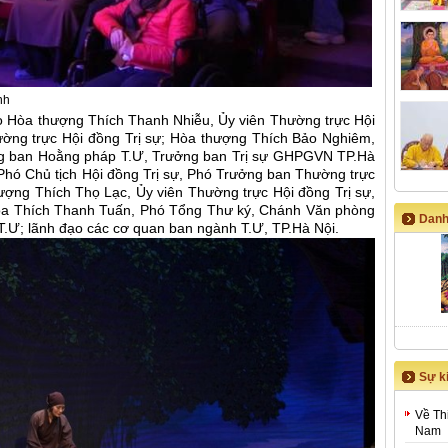
nh
o Hòa thượng Thích Thanh Nhiễu, Ủy viên Thường trực Hội
ờng trực Hội đồng Trị sự; Hòa thượng Thích Bảo Nghiêm,
ởng ban Hoằng pháp T.Ư, Trưởng ban Trị sự GHPGVN TP.Hà
Phó Chủ tịch Hội đồng Trị sự, Phó Trưởng ban Thường trực
ợng Thích Thọ Lạc, Ủy viên Thường trực Hội đồng Trị sự,
ọa Thích Thanh Tuấn, Phó Tổng Thư ký, Chánh Văn phòng
Danh
T.Ư; lãnh đạo các cơ quan ban ngành T.Ư, TP.Hà Nội.
Sự ki
Về Th
Nam