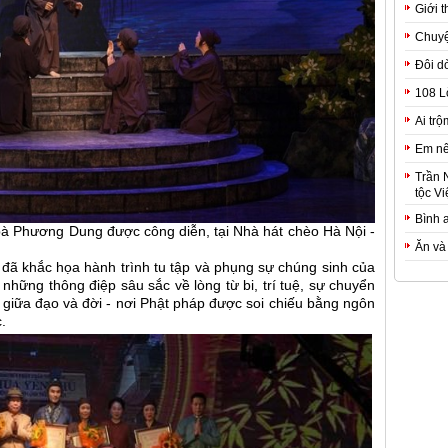
Giới t
Chuyệ
Đôi d
108 L
Ai trộ
Em nê
Trần 
tộc Vi
Bình 
 bà Phương Dung được công diễn, tại Nhà hát chèo Hà Nội -
Ăn và
 đã khắc họa hành trình tu tập và phụng sự chúng sinh của
ững thông điệp sâu sắc về lòng từ bi, trí tuệ, sự chuyển
giữa đạo và đời - nơi Phật pháp được soi chiếu bằng ngôn
.