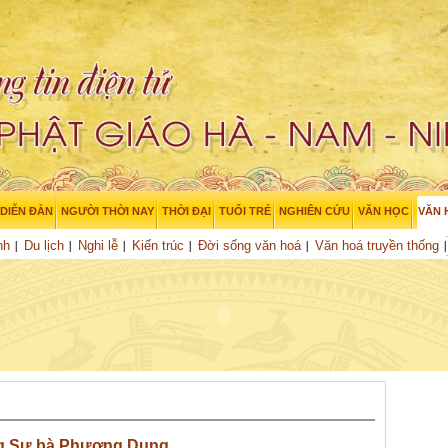
DIỄN ĐÀN
NGƯỜI THỜI NAY
THỜI ĐẠI
TUỔI TRẺ
NGHIÊN CỨU
VĂN HỌC
VĂN 
nh
Du lịch
Nghi lễ
Kiến trúc
Đời sống văn hoá
Văn hoá truyền thống
ơng Sư bà Phương Dung