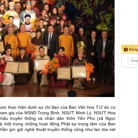
Đăng
ợc thực hiện dưới sự chỉ đạo của Ban Văn hóa T.Ư do cư
 tham gia của NSND Trọng Bình, NSƯT Minh Lý, NSƯT Hoa
khấu truyền thống và nhân dân thôn Yên Phú (xã Ngọc
 là một trong những hoạt động Phật sự trọng tâm của Ban
ần gìn giữ nghệ thuật truyền thống cũng như lan tỏa nét