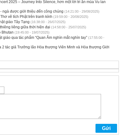
t 2025 – Journey Into Silence, hơn một lời tri ân mùa Vu lan
 - ngà được giới thiệu đến công chúng
(14:21:00 - 29/08/2025)
ơ vẽ tích Phật trên tranh kính
(19:59:00 - 20/08/2025)
Phật giáo Tây Tạng
(16:38:00 - 26/07/2025)
hiêng liêng giữa thời hiện đại
(14:58:00 - 25/07/2025)
o Bhutan
(19:45:00 - 19/07/2025)
ật giáo qua tác phẩm “Quan Âm nghìn mắt nghìn tay”
(17:55:00 -
 2 tác giả Trưởng lão Hòa thượng Viên Minh và Hòa thượng Giới