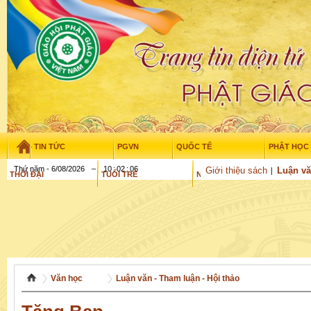
TIN TỨC
PGVN
QUỐC TẾ
PHẬT HỌC
Thứ năm - 6/08/2026
–
10
:
02
:
06
Giới thiệu sách
Luận vă
THỜI ĐẠI
TUỔI TRẺ
NGHIÊN CỨU
GỬI BÀI
Văn học
Luận văn - Tham luận - Hội thảo