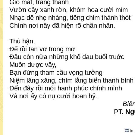
Gió mát, trăng thanh
Vườn cây xanh rờn, khóm hoa cười mỉm
Nhạc dế nhẹ nhàng, tiếng chim thảnh thót
Chính nơi nầy đã hiện rõ chân nhân.
Thù hận,
Để rồi tan vỡ trong mơ
Đâu còn nữa những khổ đau buổi truớc
Muốn được vậy,
Bạn đừng tham cầu vọng tưởng
Niệm lăng xăng, chìm lắng biển thanh bình
Đến đây rồi mới hạnh phúc chính mình
Và nơi ấy có nụ cười hoan hỷ.
Biên
PT.
Ngu
In