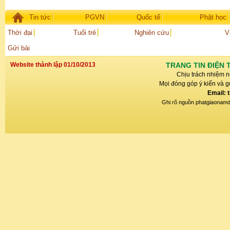
Tin tức
PGVN
Quốc tế
Phật học
Thời đại
Tuổi trẻ
Nghiên cứu
V
Gửi bài
Website thành lập 01/10/2013
TRANG TIN ĐIỆN 
Chịu trách nhiệm n
Mọi đóng góp ý kiến và gử
Email: 
Ghi rõ nguồn phatgiaonamdin