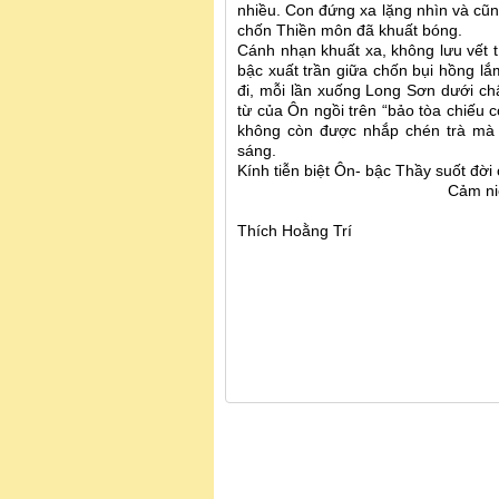
nhiều. Con đứng xa lặng nhìn và cũ
chốn Thiền môn đã khuất bóng.
Cánh nhạn khuất xa, không lưu vết t
bậc xuất trần giữa chốn bụi hồng lắ
đi, mỗi lần xuống Long Sơn dưới ch
từ của Ôn ngồi trên “bảo tòa chiếu 
không còn được nhắp chén trà mà t
sáng.
Kính tiễn biệt Ôn- bậc Thầy suốt đời 
Cảm ni
T
Thích Hoằng Trí