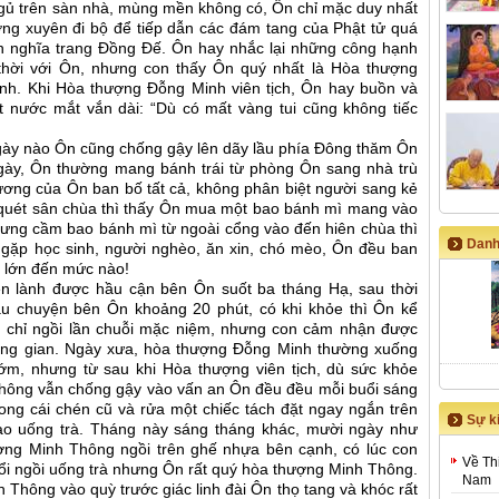
gủ trên sàn nhà, mùng mền không có, Ôn chỉ mặc duy nhất
ng xuyên đi bộ để tiếp dẫn các đám tang của Phật tử quá
n nghĩa trang Đồng Đế. Ôn hay nhắc lại những công hạnh
thời với Ôn, nhưng con thấy Ôn quý nhất là Hòa thượng
h. Khi Hòa thượng Đỗng Minh viên tịch, Ôn hay buồn và
t nước mắt vắn dài: “Dù có mất vàng tui cũng không tiếc
ày nào Ôn cũng chống gậy lên dãy lầu phía Đông thăm Ôn
gày, Ôn thường mang bánh trái từ phòng Ôn sang nhà trù
ương của Ôn ban bố tất cả, không phân biệt người sang kẻ
 quét sân chùa thì thấy Ôn mua một bao bánh mì mang vào
hưng cầm bao bánh mì từ ngoài cổng vào đến hiên chùa thì
Danh
, gặp học sinh, người nghèo, ăn xin, chó mèo, Ôn đều ban
g lớn đến mức nào!
n lành được hầu cận bên Ôn suốt ba tháng Hạ, sau thời
u chuyện bên Ôn khoảng 20 phút, có khi khỏe thì Ôn kể
n chỉ ngồi lần chuỗi mặc niệm, nhưng con cảm nhận được
ông gian. Ngày xưa, hòa thượng Đỗng Minh thường xuống
ớm, nhưng từ sau khi Hòa thượng viên tịch, dù sức khỏe
hông vẫn chống gậy vào vấn an Ôn đều đều mỗi buổi sáng
ng cái chén cũ và rửa một chiếc tách đặt ngay ngắn trên
Sự ki
o uống trà. Tháng này sáng tháng khác, mười ngày như
ượng Minh Thông ngồi trên ghế nhựa bên cạnh, có lúc con
Về Th
buổi ngồi uống trà nhưng Ôn rất quý hòa thượng Minh Thông.
Nam
Thông vào quỳ trước giác linh đài Ôn thọ tang và khóc rất