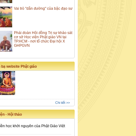
Vai trò "dẫn đường" của bậc đạo sư
Phái đoàn Hội đồng Trị sự khảo sát
cơ sở Học viện Phật giáo VN tại
TP.HCM - nơi tổ chức Đại hội X
GHPGVN
 bạ website Phật giáo
Chi tiết >>
ện - Hội thảo
iền học khởi nguyên của Phật Giáo Việt