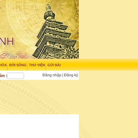
 HÓA
ĐỜI SỐNG
THƯ VIỆN
GỬI BÀI
Đăng nhập
|
Đăng ký
hẩm