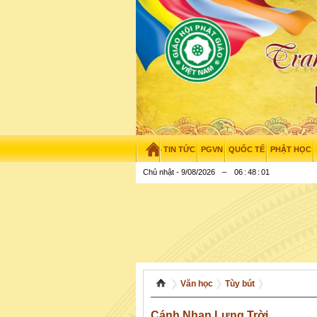
TIN TỨC
PGVN
QUỐC TẾ
PHẬT HỌC
Chủ nhật - 9/08/2026
–
06
:
48
:
02
Văn học
Tùy bút
Cánh Nhạn Lưng Trời