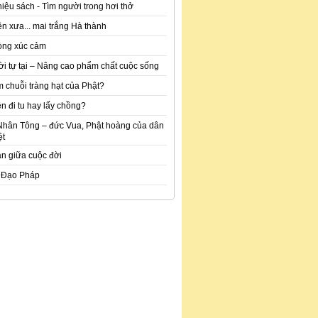
hiệu sách - Tìm người trong hơi thở
n xưa... mai trắng Hà thành
òng xúc cảm
ời tự tại – Nâng cao phẩm chất cuộc sống
m chuỗi tràng hạt của Phật?
n đi tu hay lấy chồng?
Nhân Tông – đức Vua, Phật hoàng của dân
ệt
an giữa cuộc đời
 Đạo Pháp