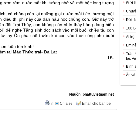
ng rơm rớm nước mắt khi tưởng nhớ về một bậc long tượng
Giới t
Chuyệ
ích, có chăng còn lại những giọt nước mắt tiếc thương một
m điều thị phi này của đàn hậu học chúng con. Giờ này trở
Đôi d
ân đồi Trại Thủy, con không còn nhìn thấy bóng dáng hiền
108 L
cói” để nghe Tăng sinh đọc sách vào mỗi buổi chiều tà, con
ự tay Ôn pha chế trước khi con vào thời công phu buổi
Ai trộ
Em nê
con luôn tôn kính!
ệm tại
Mặc Thức trai
- Đà Lạt
Trần 
K.
tộc Vi
Bình 
Ăn và
Nguồn: phattuvietnam.net
In
Chia sẻ
Email cho bạn bè