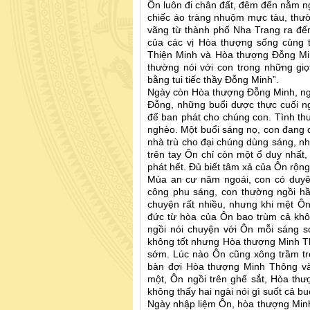
Ôn luôn đi chân đất, đêm đến nằm n
chiếc áo tràng nhuộm mực tàu, thườ
vãng từ thành phố Nha Trang ra đế
của các vị Hòa thượng sống cùng 
Thiện Minh và Hòa thượng Đỗng Min
thường nói với con trong những giọ
bằng tui tiếc thầy Đỗng Minh”.
Ngày còn Hòa thượng Đỗng Minh, ng
Đỗng, những buổi dược thực cuối n
để ban phát cho chúng con. Tình th
nghèo. Một buổi sáng nọ, con đang
nhà trù cho đại chúng dùng sáng, n
trên tay Ôn chỉ còn một ổ duy nhất
phát hết. Đủ biết tâm xả của Ôn rộn
Mùa an cư năm ngoái, con có duyê
công phu sáng, con thường ngồi hầ
chuyện rất nhiều, nhưng khi mệt Ô
đức từ hòa của Ôn bao trùm cả kh
ngồi nói chuyện với Ôn mỗi sáng s
không tốt nhưng Hòa thượng Minh T
sớm. Lúc nào Ôn cũng xông trầm tro
bàn đợi Hòa thượng Minh Thông và
một, Ôn ngồi trên ghế sắt, Hòa th
không thấy hai ngài nói gì suốt cả 
Ngày nhập liệm Ôn, hòa thượng Minh 