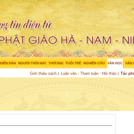
DIỄN ĐÀN
NGƯỜI THỜI NAY
THỜI ĐẠI
TUỔI TRẺ
NGHIÊN CỨU
VĂN HỌC
VĂN
Giới thiệu sách
Luận văn - Tham luận - Hội thảo
Tác p