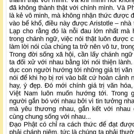
đã không thành thật với chính mình. Và Ph
là kẻ vô minh, mà không nhận thức được điề
vào bể khổ, điều này được Aristotle – nhà t
Lạp cho rằng đó là nỗi đau lớn nhất mà h
trong chánh ngữ, việc nói thật luôn được co
làm lời nói của chúng ta trở nên vô tư, trong
Trong đời sống xã hội, cần lấy chánh ngữ
ta đối xử với nhau bằng lời nói thiện lành
dục con người hướng tới những giá trị văn h
nói để khi họ bị rơi vào bất cứ hoàn cảnh n
hay, ý đẹp. Đó mới chính giá trị văn hó
Việt Nam luôn muốn hướng tới. Trong gi
người gắn bó với nhau bởi vì tin tưởng nha
mà yêu thương nhau, gắn kết với nhau đ
cùng chung sống với nhau...
Đạo Phật có chỉ ra cách thức để đạt đượ
phải chánh niệm, tức là chúng ta phải thườ