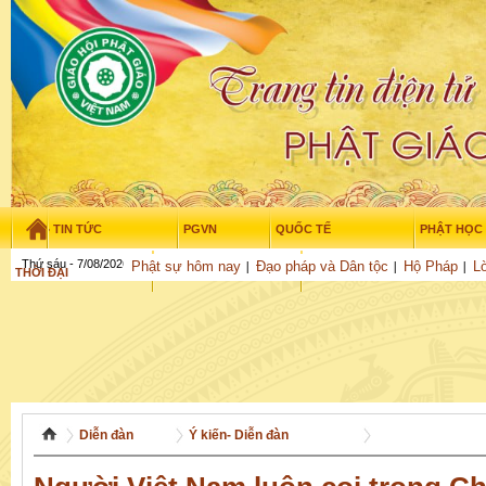
TIN TỨC
PGVN
QUỐC TẾ
PHẬT HỌC
Thứ sáu - 7/08/2026
–
15
:
54
:
10
Phật sự hôm nay
Đạo pháp và Dân tộc
Hộ Pháp
L
THỜI ĐẠI
TUỔI TRẺ
NGHIÊN CỨU
THƯ VIỆN
GỬI BÀI
Diễn đàn
Ý kiến- Diễn đàn