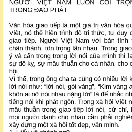
NGƯỜI VIỆT NAM LUÔN COI TR
TRONG ĐẠO PHẬT
Văn hóa giao tiếp là một giá trị văn hóa 
Việt, nó thể hiện trình độ tri thức, tư duy
giao tiếp. Người Việt Nam với bản tính 
chân thành, tôn trọng lẫn nhau. Trong gia
ý và cẩn trọng trong lời nói của mình thì l
sự đố kỵ, sự mâu thuẫn cho cá nhân, cho 
hội.
Vì thế, trong ông cha ta cũng có nhiều lời 
lời nói như: “lời nói, gói vàng”, “Kim vàng
khôn ai nỡ nói nhau nặng lời​” là để nhắc n
tiếng nói khi phát ngôn. Trong xã hội Việt
mâu thuẫn trong giao tiếp lời nói, cử chỉ, 
mọi người danh cho nhau cần phải nghiê
xây dựng một xã hội tốt đẹp, văn minh.