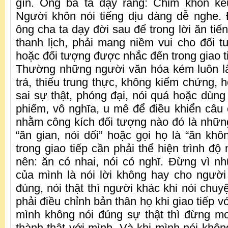
gìn. Ông bà ta dạy rằng: Chim khôn kêu
Người khôn nói tiếng dịu dàng dễ nghe. 
ông cha ta dạy đời sau để trong lời ăn tiến
thanh lịch, phải mang niềm vui cho đối t
hoặc đối tượng được nhắc đến trong giao t
Thường những người văn hóa kém luôn lấ
trá, thiếu trung thực, không kiểm chứng,
sai sự thật, phóng đại, nói quá hoặc dùn
phiếm, vô nghĩa, u mê để điều khiển câu
nhằm công kích đối tượng nào đó là nhữn
“ăn gian, nói dối” hoặc gọi họ là “ăn khô
trong giao tiếp cần phải thể hiện trình đ
nên: ăn có nhai, nói có nghĩ. Đừng vì n
của mình là nói lời không hay cho người
đúng, nói thật thì người khác khi nói chu
phải điều chỉnh bản thân họ khi giao tiếp v
mình không nói đúng sự thật thì đừng m
thành thật với mình. Và khi mình nói khôn