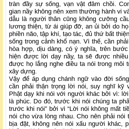
tràn đầy sự sống, vạn vật đâm chồi. Co
gian nầy không nên xem thường hành vi và 
dẫu là người thân cũng không cưỡng cầ
lương thiện, từ ái giúp đỡ, an ủi bởi do h
phiền não, tập khí, tạo tác, đủ thứ bất thi
sống trong cảnh khổ nạn. Vì thế, cần phải 
hòa hợp, dịu dàng, có ý nghĩa, trên bước
hiện được lời dạy nầy, ta sẽ được nhiề
được họ lắng nghe điều ta nói trong môi t
xây dựng.
Vậy để áp dụng chánh ngữ vào đời sống 
cần phải thận trọng lời nói, suy nghĩ kỹ 
Phật dạy khi nói với người khác bởi vì: lờ
là phúc. Do đó, trước khi nói chúng ta phả
trước khi nói” bởi vì “Lời nói không mất t
nói cho vừa lòng nhau. Cho nên phải nói 
bịa đặt, không nên nói xấu người khác, 