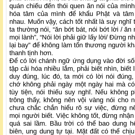
quán chiếu đến thói quen ăn nói của mìn
hóa tâm của mình để khẩu Phật và tâm
nhau. Muốn vậy, cách tốt nhất là suy nghĩ 
ta thường nói, “ăn bớt bát, nói bớt lời / ăn 
mọi lành”, “Nói lời phải giữ lấy lời/ Đừng 
lại bay”​ để không làm tổn thương người k
thanh tịnh hơn.
Để có lời chánh ngữ ứng dụng vào đời sốn
tập cải hóa nhiều lắm, phải biết nhìn, biết
duy đúng, lúc đó, ta mới có lời nói đúng,
chớ không phải ngày một ngày hai mà có
tùy tiện, nói thiếu suy nghĩ. Nếu không 
trông thấy, không nên vội vàng nói cho n
chưa chắc chắn hiểu rõ sự việc, đừng n
mọi người biết. Việc không tốt, đừng nhận l
quá sai lầm. Bầu trời có thể bao dung hế
biên, ung dung tự tại. Mặt đất có thể chị