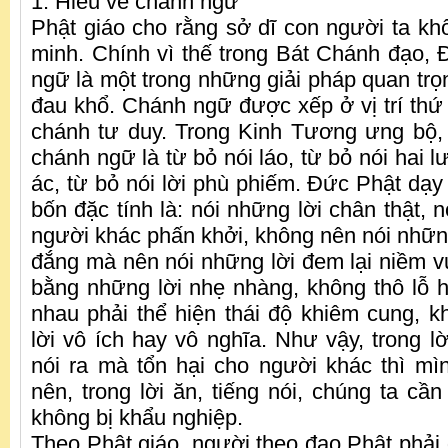
1. Hiểu về chánh ngữ
Phật giáo cho rằng sở dĩ con người ta khổ
minh. Chính vì thế trong Bát Chánh đạo,
ngữ là một trong những giải pháp quan trọ
đau khổ. Chánh ngữ được xếp ở vị trí thứ 
chánh tư duy. Trong Kinh Tương ưng bộ,
chánh ngữ là từ bỏ nói láo, từ bỏ nói hai lư
ác, từ bỏ nói lời phù phiếm. Đức Phật dạy
bốn đặc tính là: nói những lời chân thật, 
người khác phấn khởi, không nên nói những
đắng mà nên nói những lời đem lại niềm vu
bằng những lời nhẹ nhàng, không thô lỗ h
nhau phải thể hiện thái độ khiêm cung, 
lời vô ích hay vô nghĩa. Như vậy, trong l
nói ra mà tổn hại cho người khác thì mìn
nên, trong lời ăn, tiếng nói, chúng ta cầ
không bị khẩu nghiệp.
Theo Phật giáo, người theo đạo Phật phải 