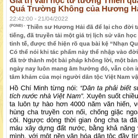
Giá trị văn học tư tưởng Thiền qu
Quá Trường Không của Hương Hả
22:42:00 - 21/04/2022
(PGNĐ) -
Thiền sư Hương Hải đã để lại cho đời 
tiếng, đã truyền tải một giá trị lịch sử văn họ
tinh tế, được thể hiện rõ qua bài kệ “Nhạn 
Có thể nói khi tác phẩm này thể nhập vào đời
đã trở thành một bài pháp không lời, một b
ngày nay luôn mang âm hưởng đó, vẫn còn in
tâm khảm của mọi người dân tộc Việt Nam vậ
Hồ Chí Minh từng nói:
“Dân ta phải biết s
tích nước nhà Việt Nam”.
Xuyên suốt chiều 
ta luôn tự hào hơn 4000 năm văn hiến, v
hùng cha truyền con nối, chống giặc ng
cõi. Ngược dòng thời gian ông cha ta đ
máu xây dựng đất nước, bằng khả năng v
mình, với một nền văn hóa dân tộc đầy tí