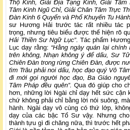
Thộ Kinh, Giải Địa Tạng Kinh, Giải Tâm 
Tâm Kinh Ngũ Chỉ, Giải Chân Tâm Trực Th
Đàn Kinh 6 Quyển và Phổ Khuyến Tu Hành
sư Hương Hải trước tác rất nhiều tác
trọng, nhưng tiêu biểu được thể hiện rõ 
Hải Thiền Sư Ngữ Lục”
. Tác phẩm Hương
Lục dạy rằng:
“Hằng ngày quán lại chính
trên không, Nhạn không ý để dấu, Sư Tử
Chiên Đàn trong rừng Chiên Đàn, được nư
tìm Trâu phải noi dấu, học đạo quý Vô Tâm
đi mới gọi người học đạo, Ba Giáo nguyê
Tâm Pháp đều quên”
. Qua đó giúp cho ch
hơn, những lời Ngài chỉ dạy hết sức cận k
chứ không phải chỉ bằng lời nói suông, mà
hành. Ngài dạy vô cùng có thứ lớp, khôn
dạy của các bậc Tổ Sư vậy. Nhưng cho
thành tựu gì đi chăng nữa, thì trước hết phả