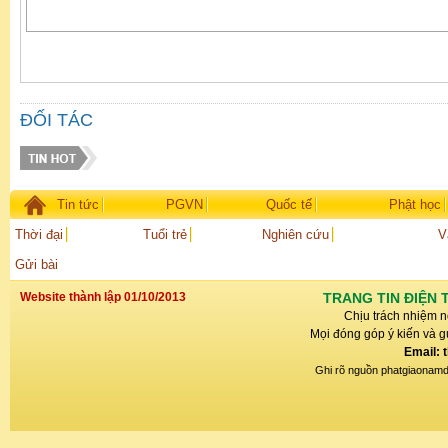
ĐỐI TÁC
Tin tức
PGVN
Quốc tế
Phật học
Thời đại
Tuổi trẻ
Nghiên cứu
V
Gửi bài
Website thành lập 01/10/2013
TRANG TIN ĐIỆN 
Chịu trách nhiệm n
Mọi đóng góp ý kiến và gử
Email: 
Ghi rõ nguồn phatgiaonamdin