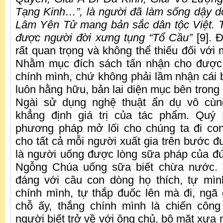
Tạng Kinh…”, là người đã làm sống dậy d
Lâm Yên Tử mang bản sắc dân tộc Việt. 
được người đời xưng tụng “Tổ Cầu”
[9]. 
rất quan trọng và không thể thiếu đối với
Nhằm mục đích sách tấn nhận cho được 
chính mình, chứ không phải lầm nhận cái 
luôn hằng hữu, bản lai diện mục bên trong
Ngài sử dụng nghệ thuật ẩn dụ vô cùn
khẳng định giá trị của tác phẩm. Quý
phương pháp mở lối cho chúng ta đi co
cho tất cả mỗi người xuất gia trên bước đ
là người uống được lòng sữa pháp của đ
Ngỗng Chúa uống sữa biết chừa nước. 
đáng với câu con dòng họ thích, tự mì
chính mình, tự thắp đuốc lên mà đi, ng
chỗ ấy, thắng chính mình là chiến công 
người biết trở về với ông chủ, bộ mặt xưa