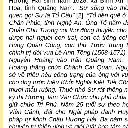
Hương Hải sinh năm 1628, xã Bình An 
Hoa, tỉnh Quảng Nam.
“Sư sống vào thờ
quen gọi Sư là Tổ Cầu”
[2].
“Tổ tiên quê ở
Chân Phúc, tỉnh Nghệ An. Ông Tổ năm đ
Quản Chu Tượng coi thợ đóng thuyền cho t
được hai nguời con trai, con cả trông c
Hùng Quận Công, con thứ Tước Trung L
chính trị đời vua Lê Anh Tông (1558-1571)
Nguyễn Hoàng vào trấn Quảng Nam.
Hoàng thăng chức Chánh Cai Quan. Ngu
sớ về triều nêu công trạng của ông với v
cho ông tước hiệu Khởi Nghĩa Kiệt Tiết Cô
mươi mẫu ruộng. Thuở nhỏ Sư rất thông m
kỳ thi Hương, làm Văn Chức cho phủ chú
giữ chức Tri Phủ. Năm 25 tuổi sư theo h
Viên Cảnh, đặt cho Ngài pháp danh Hu
pháp tự Minh Châu Hương Hải. Ba năm sa
chuyên tu thiền định và giới luật hơn tám n