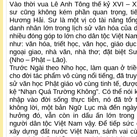
Vào thời vua Lê Anh Tông thế kỷ XVI – XV
sư cũng không kém phần quan trọng, tiê
Hương Hải. Sư là một vị có tài năng tổ
danh nhân lớn trong lịch sử văn hóa của d
nhiều đóng góp to lớn cho dân tộc Việt Nam
như: văn hóa, triết học, văn học, giáo dục,
ngoại giao, nhà văn, nhà thơ; đặt biệt S
(Nho – Phật – Lão).
Trước Ngài theo Nho học, làm quan ở triều
cho đời tác phẩm vô cùng nổi tiếng, đã truyền
sử văn học Phật giáo vô cùng tinh tế, được
kệ “Nhạn Quá Trường Không”. Có thể nói k
nhập vào đời sống thực tiễn, nó đã trở
không lời, một bản Ngữ Lục mà đến ngà
hưởng đó, vẫn còn in dấu ấn lớn tron
người dân tộc Việt Nam vậy. Để tiếp sức 
xây dựng đất nước Việt Nam, sánh vai c