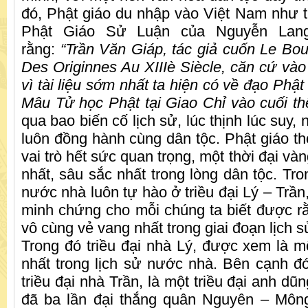
đó, Phật giáo du nhập vào Việt Nam như 
Phật Giáo Sử Luận của Nguyễn Lang
rằng:
“Trần Văn Giáp, tác giả cuốn Le B
Des Originnes Au XIIIè Siècle, căn cứ vào
vì tài liệu sớm nhất ta hiện có về đạo Phật
Mâu Tử học Phật tại Giao Chỉ vào cuối thế
qua bao biến cố lịch sử, lúc thịnh lúc suy,
luôn đồng hành cùng dân tộc. Phật giáo th
vai trò hết sức quan trọng, một thời đại vàn
nhất, sâu sắc nhất trong lòng dân tộc. Tro
nước nhà luôn tự hào ở triều đại Lý – Trần,
minh chứng cho mỗi chúng ta biết được rằ
vô cùng vẻ vang nhất trong giai đoạn lịch s
Trong đó triều đại nhà Lý, được xem là mộ
nhất trong lịch sử nước nhà. Bên cạnh đó,
triều đại nhà Trần, là một triều đại anh dũn
đã ba lần đại thắng quân Nguyên – Mông