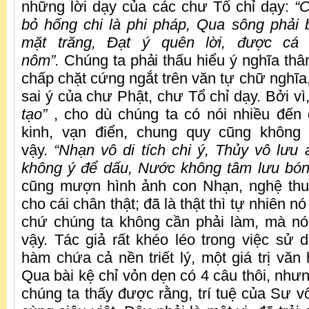
những lời dạy của các chư Tổ chỉ dạy:
“
bỏ hống chi là phi pháp, Qua sông phải 
mặt trăng, Đạt ý quên lời, được cá 
nôm”.
Chúng ta phải thấu hiểu ý nghĩa th
chấp chặt cứng ngắt trên văn tự chữ nghĩa,
sai ý của chư Phật, chư Tổ chỉ dạy. Bởi vì
tạo”
, cho dù chúng ta có nói nhiều đến
kinh, vạn điển, chung quy cũng không
vậy.
“Nhạn vô di tích chi ý, Thủy vô lưu 
không ý để dấu, Nước không tâm lưu bón
cũng mượn hình ảnh con Nhạn, nghệ thuậ
cho cái chân thật; đã là thật thì tự nhiên nó
chứ chúng ta không cần phải làm, mà nó
vậy. Tác giả rất khéo léo trong việc sử
hàm chứa cả nền triết lý, một giá trị văn
Qua bài kệ chỉ vỏn dẹn có 4 câu thôi, nhưn
chúng ta thấy được rằng, trí tuệ của Sư v