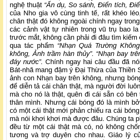
nghệ thuật
“Ẩn dụ, So sánh, Điển tích, Điể
của Nho gia vô cùng tinh tế, rất khéo léo
chân thật đó không ngoài chính ngay trong 
các cảnh vật tự nhiên trong vũ trụ bao la
trước mắt, không cần phải đi đâu tìm kiếm 
qua tác phẩm
“Nhạn Quá Trường Không”
không, Ảnh trầm hàn thủy”. “Nhạn bay tr
đáy nước”.
Chính ngay hai câu đầu đã nói
Bát-nhã mang đậm ý Đại Thừa của Thiền 
ảnh con Nhạn bay trên không, nhưng bóng
để diễn tả cái chân thật, mà người đời luô
mà cho nó là thật, quên đi cái sẵn có bên
thân mình. Nhưng cái bóng đó là mình bởi 
có một cái thật mới phản chiếu ra cái bón
mà nói khơi khơi mà được đâu. Chúng ta ph
đều từ một cái thật mà có, nó không chống
tương và trợ duyên cho nhau. Giáo lý 