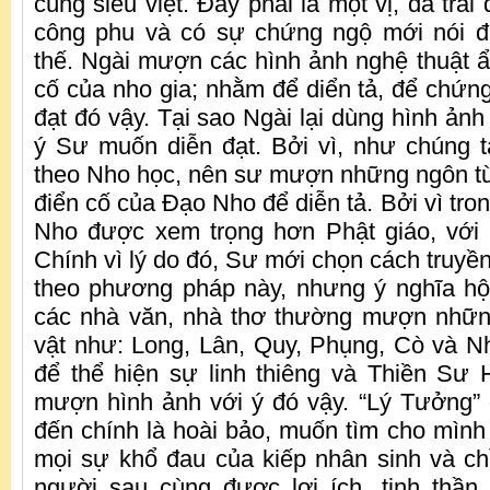
cùng siêu việt. Đây phải là một vị, đã trải
công phu và có sự chứng ngộ mới nói 
thế. Ngài mượn các hình ảnh nghệ thuật ẩn
cố của nho gia; nhằm để diển tả, để chứn
đạt đó vậy. Tại sao Ngài lại dùng hình ản
ý Sư muốn diễn đạt. Bởi vì, như chúng t
theo Nho học, nên sư mượn những ngôn từ
điển cố của Đạo Nho để diễn tả. Bởi vì tro
Nho được xem trọng hơn Phật giáo, với 
Chính vì lý do đó, Sư mới chọn cách truyền 
theo phương pháp này, nhưng ý nghĩa hộ
các nhà văn, nhà thơ thường mượn nhữn
vật như: Long, Lân, Quy, Phụng, Cò và 
để thể hiện sự linh thiêng và Thiền Sư
mượn hình ảnh với ý đó vậy. “Lý Tưởng”
đến chính là hoài bảo, muốn tìm cho mìn
mọi sự khổ đau của kiếp nhân sinh và ch
người sau cùng được lợi ích, tinh thầ