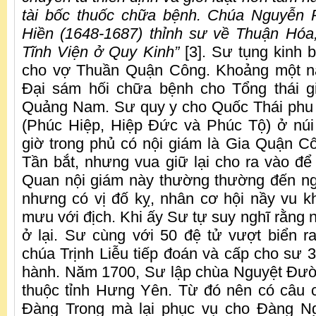
tài bốc thuốc chữa bệnh. Chúa Nguyễn
Hiền (1648-1687) thỉnh sư về Thuận Hóa
Tĩnh Viện ở Quy Kinh”
[3]. Sư tụng kinh b
cho vợ Thuần Quận Công. Khoảng một n
Đại sám hối chữa bệnh cho Tổng thái 
Quảng Nam. Sư quy y cho Quốc Thái phu 
(Phúc Hiệp, Hiệp Đức và Phúc Tộ) ở núi
giờ trong phủ có nội giám là Gia Quận 
Tần bắt, nhưng vua giữ lại cho ra vào để 
Quan nội giám này thường thường đến ng
nhưng có vị đố kỵ, nhân cơ hội nầy vu 
mưu với địch. Khi ấy Sư tự suy nghĩ rằng 
ở lại. Sư cùng với 50 đệ tử vượt biển 
chúa Trịnh Liễu tiếp đoán và cấp cho sư 3
hành. Năm 1700, Sư lập chùa Nguyệt Đư
thuộc tỉnh Hưng Yên. Từ đó nên có câu 
Đàng Trong mà lại phục vụ cho Đàng Ngo