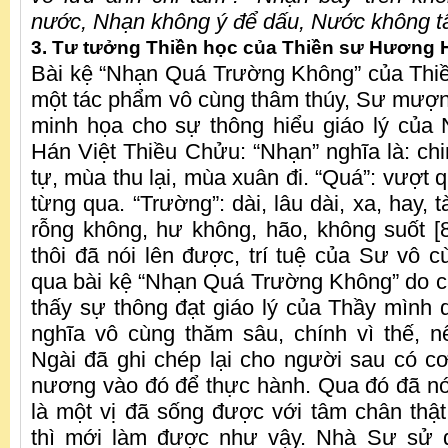
nước, Nhạn không ý để dấu, Nước không t
3. Tư tưởng Thiền học của Thiền sư Hương 
Bài kệ “Nhạn Quá Trường Không” của Thi
một tác phẩm vô cùng thâm thúy, Sư mượ
minh họa cho sự thông hiểu giáo lý của
Hán Việt Thiều Chửu: “Nhạn” nghĩa là: ch
tự, mùa thu lại, mùa xuân đi. “Quá”: vượt q
từng qua. “Trường”: dài, lâu dài, xa, hay, tà
rỗng không, hư không, hão, không suốt [8
thôi đã nói lên được, trí tuệ của Sư vô cù
qua bài kệ “Nhạn Quá Trường Không” do 
thấy sự thông đạt giáo lý của Thầy mình q
nghĩa vô cùng thăm sâu, chính vì thế, 
Ngài đã ghi chép lại cho người sau có cơ 
nương vào đó để thực hành. Qua đó đã nó
là một vị đã sống được với tâm chân thật
thì mới làm được như vậy. Nhà Sư sử 