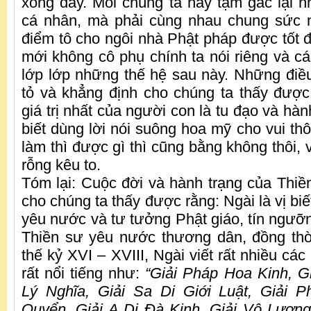
xong đây. Mỗi chúng ta hãy tạm gác lại nh
cá nhân, mà phải cùng nhau chung sức n
điểm tô cho ngôi nhà Phật pháp được tốt 
mới không cô phụ chính ta nói riêng và cá
lớp lớp những thế hệ sau này. Những điề
tỏ và khẳng định cho chúng ta thấy được 
giá trị nhất của người con là tu đạo và hà
biết dùng lời nói suông hoa mỹ cho vui th
làm thì được gì thì cũng bằng không thôi, 
rỗng kêu to.
Tóm lại: Cuộc đời và hành trạng của Thi
cho chúng ta thấy được rằng: Ngài là vị bi
yêu nước và tư tưởng Phật giáo, tín ngưỡng
Thiền sư yêu nước thương dân, đồng thờ
thế kỷ XVI – XVIII, Ngài viết rất nhiều cá
rất nổi tiếng như:
“Giải Pháp Hoa Kinh, G
Lý Nghĩa, Giải Sa Di Giới Luật, Giải 
Quyển, Giải A Di Đà Kinh, Giải Vô Lượng