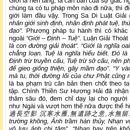
Giới là nền tảng, là căn bản của sự giác ng
chúng ta có tu pháp môn nào đi nữa, thì đ
giới làm đầu vậy. Trong Sa Di Luật Giải
nhân giới sinh định, nhân định phát tuệ, th
đạo”.
Phương pháp tu hành thì có khác
ngoài
“Giới – Định – Tuệ”
. Luận Giải Thoát
là con đường giải thoát”. “Giới là nghĩa oa
chẳng loạn. Tuệ là nghĩa hiểu biết. Đó là 
Định trừ truyền cấu, Tuệ trừ sở cấu, nên ph
để gieo giống thiện, gây mầm đạo”. “Y và
mà tu, thời đường lối của chư Phật cũng r
là ba phạm trù căn bản then chốt theo t
tập. Chính Thiền Sư Hương Hải đã nhận
thâm sâu đó, đem chỉ dạy lại cho người
như Ngài và vượt hơn thế nữa được thể hi
過長空影 沉寒水雁,無遺跡之意,水無留影之心 
trường không, Ảnh trầm hàn thủy, Nhạn vô 
vô lưu ảnh chi tâm”. “Nhạn bay trên kh