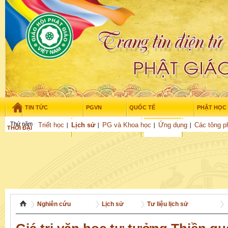
TIN TỨC
PGVN
QUỐC TẾ
PHẬT HỌC
Thứ năm - 6/08/2026
–
03
:
26
:
19
Triết học
Lịch sử
PG và Khoa học
Ứng dụng
Các tông p
THỜI ĐẠI
TUỔI TRẺ
NGHIÊN CỨU
VĂN HỌC
GỬI BÀI
Nghiên cứu
Lịch sử
Tư liệu lịch sử