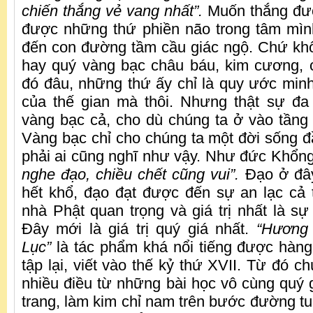
chiến thắng vẻ vang nhất”.
Muốn thắng đượ
được những thứ phiền não trong tâm mìn
đến con đường tầm cầu giác ngộ. Chứ khô
hay quý vàng bạc châu báu, kim cương, c
đó đâu, những thứ ấy chỉ là quy ước min
của thế gian mà thôi. Nhưng thật sự đa
vàng bạc cả, cho dù chúng ta ở vào tầng l
Vàng bạc chỉ cho chúng ta một đời sống 
phải ai cũng nghĩ như vậy. Như đức Khổng
nghe đạo, chiều chết cũng vui”.
Đạo ở đây
hết khổ, đạo đạt được đến sự an lạc cả 
nhà Phật quan trọng và giá trị nhất là sự 
Đây mới là giá trị quý giá nhất.
“Hương
Lục”
là tác phẩm khá nổi tiếng được hàng
tập lại, viết vào thế kỷ thứ XVII. Từ đó c
nhiều điều từ những bài học vô cùng quý g
trang, làm kim chỉ nam trên bước đường tu