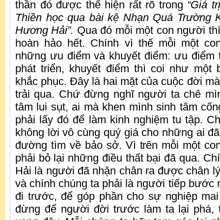
thần đó được thể hiện rất rõ trong
“Giá t
Thiền học qua bài kệ Nhạn Quá Trường 
Hương Hải”.
Qua đó mỗi một con người thì
hoàn hảo hết. Chính vì thế mỗi một co
những ưu điểm và khuyết điểm: ưu điểm th
phát triển, khuyết điểm thì coi như một
khắc phục. Đây là hai mặt của cuộc đời mà 
trải qua. Chứ đừng nghĩ người ta chê mìn
tâm lui sụt, ai mà khen mình sinh tâm cố
phải lấy đó để làm kinh nghiệm tu tập. Ch
không lời vô cùng quý giá cho những ai đã
đường tìm về bảo sở. Vì trên mỗi một c
phải bỏ lại những điều thất bại đã qua. C
Hải là người đã nhận chân ra được chân lý
và chính chúng ta phải là người tiếp bước
đi trước, để góp phần cho sự nghiệp ma
đừng để người đời trước làm ta lại phá, t