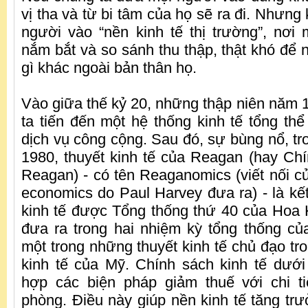
vị tha và từ bi tâm của họ sẽ ra đi. Nhưng 
người vào “nền kinh tế thị trường”, nơi
nắm bắt và so sánh thu thập, thật khó để 
gì khác ngoài bản thân họ.
Vào giữa thế kỷ 20, những thập niên năm 
ta tiến đến một hệ thống kinh tế tổng thể
dịch vụ công cộng. Sau đó, sự bùng nổ, tr
1980, thuyết kinh tế của Reagan (hay Chí
Reagan) - có tên Reaganomics (viết nối c
economics do Paul Harvey đưa ra) - là kế
kinh tế được Tổng thống thứ 40 của Hoa
đưa ra trong hai nhiệm kỳ tổng thống củ
một trong những thuyết kinh tế chủ đạo tron
kinh tế của Mỹ. Chính sách kinh tế dưới
hợp các biện pháp giảm thuế với chi 
phòng. Điều này giúp nền kinh tế tăng trư