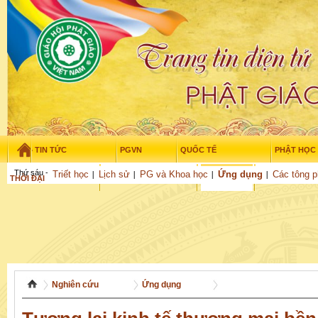
TIN TỨC
PGVN
QUỐC TẾ
PHẬT HỌC
Thứ sáu - 7/08/2026
–
16
:
17
:
00
Triết học
Lịch sử
PG và Khoa học
Ứng dụng
Các tông p
THỜI ĐẠI
TUỔI TRẺ
NGHIÊN CỨU
VĂN HỌC
GỬI BÀI
Nghiên cứu
Ứng dụng