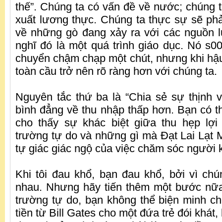
thế”. Chúng ta có vấn đề về nước; chúng t
xuất lương thực. Chúng ta thực sự sẽ phả
về những gò đang xảy ra với các nguồn lự
nghĩ đó là một quá trình giáo dục. Nó s00
chuyển chậm chạp một chút, nhưng khi hậ
toàn cầu trở nên rõ ràng hơn với chúng ta.
Nguyên tắc thứ ba là “Chia sẻ sự thịnh v
bình đẳng về thu nhập thấp hơn. Bạn có th
cho thấy sự khác biệt giữa thu hẹp lợi 
trường tự do và những gì mà Đạt Lai Lạt M
tự giác giác ngộ của việc chăm sóc người 
Khi tôi đau khổ, bạn đau khổ, bởi vì chú
nhau. Nhưng hãy tiến thêm một bước nữa
trường tự do, bạn không thể biện minh cho
tiền từ Bill Gates cho một đứa trẻ đói khát, 