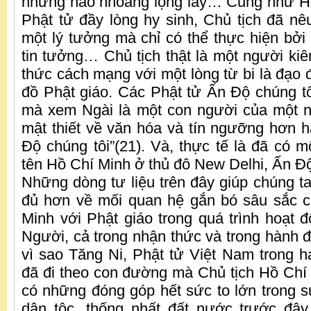
những hào nhoáng lộng lẫy… Cũng như H
Phật tử đầy lòng hy sinh, Chủ tịch đã nêu
một lý tưởng mà chỉ có thể thực hiện bởi
tin tưởng… Chủ tịch thật là một người kiê
thức cách mạng với một lòng từ bi là đạo 
đồ Phật giáo. Các Phật tử Ấn Độ chúng tôi
mà xem Ngài là một con người của một 
mật thiết về văn hóa và tín ngưỡng hơn 
Độ chúng tôi”(21). Và, thực tế là đã có
tên Hồ Chí Minh ở thủ đô New Delhi, Ấn Đ
Những dòng tư liệu trên đây giúp chúng ta
đủ hơn về mối quan hệ gắn bó sâu sắc c
Minh với Phật giáo trong quá trình hoạt
Người, cả trong nhận thức và trong hành độ
vì sao Tăng Ni, Phật tử Việt Nam trong h
đã đi theo con đường mà Chủ tịch Hồ Chí
có những đóng góp hết sức to lớn trong s
dân tộc, thống nhất đất nước trước đâ