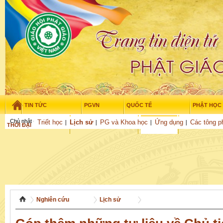
TIN TỨC
PGVN
QUỐC TẾ
PHẬT HỌC
Chủ nhật - 9/08/2026
–
01
:
16
:
51
Triết học
Lịch sử
PG và Khoa học
Ứng dụng
Các tông p
THỜI ĐẠI
TUỔI TRẺ
NGHIÊN CỨU
VĂN HỌC
GỬI BÀI
Nghiên cứu
Lịch sử