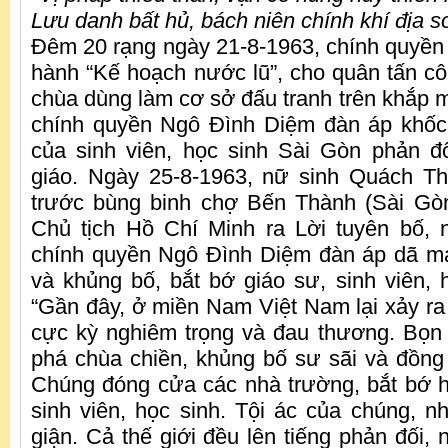
Lưu danh bất hủ, bách niên chính khí địa s
Đêm 20 rạng ngày 21-8-1963, chính quyền
hành “Kế hoạch nước lũ”, cho quân tấn cô
chùa dùng làm cơ sở đấu tranh trên khắp m
chính quyền Ngô Đình Diệm đàn áp khốc 
của sinh viên, học sinh Sài Gòn phản đ
giáo. Ngày 25-8-1963, nữ sinh Quách Th
trước bùng binh chợ Bến Thành (Sài Gòn
Chủ tịch Hồ Chí Minh ra Lời tuyên bố, 
chính quyền Ngô Đình Diệm đàn áp dã ma
và khủng bố, bắt bớ giáo sư, sinh viên,
“Gần đây, ở miền Nam Việt Nam lại xảy ra 
cực kỳ nghiêm trọng và đau thương. Bọn
phá chùa chiền, khủng bố sư sãi và đồng
Chúng đóng cửa các nhà trường, bắt bớ h
sinh viên, học sinh. Tội ác của chúng, 
giận. Cả thế giới đều lên tiếng phản đối,