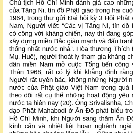
Chủ tịch Hồ Chí Minh đánh giá cao nhữn
của Tăng Ni, tín đồ Phật giáo trong hai c
1964, trong thư gửi Đại hội kỳ 3 Hội Phật 
Nam, Người viết: “Các vị Tăng Ni, tín đồ 
có công với kháng chiến, nay thì đang gó
xây dựng miền Bắc giàu mạnh và đấu tranh
thống nhất nước nhà”. Hòa thượng Thích
Mụ, Huế), người thoát ly tham gia kháng c
dân miền Nam mở cuộc Tổng tiến công 
Thân 1968, rất có lý khi khẳng định rằng
Người rất uyên bác, không những Người n
nước của Phật giáo Việt Nam trong quá
theo dõi rất cụ thể những hoạt động yêu
nước ta hiện nay”(20). Ông Srivalisnha, Ch
đạo Phật Mahabodi ở Ấn Độ phát biểu tron
Hồ Chí Minh, khi Người sang thăm Ấn Độ
kính cẩn và nhiệt liệt hoan nghênh ngà