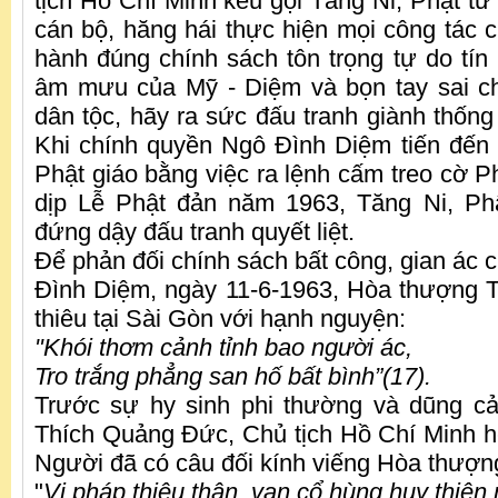
tịch Hồ Chí Minh kêu gọi Tăng Ni, Phật tử
cán bộ, hăng hái thực hiện mọi công tác 
hành đúng chính sách tôn trọng tự do tí
âm mưu của Mỹ - Diệm và bọn tay sai ch
dân tộc, hãy ra sức đấu tranh giành thống
Khi chính quyền Ngô Đình Diệm tiến đến c
Phật giáo bằng việc ra lệnh cấm treo cờ Ph
dịp Lễ Phật đản năm 1963, Tăng Ni, P
đứng dậy đấu tranh quyết liệt.
Để phản đối chính sách bất công, gian ác 
Đình Diệm, ngày 11-6-1963, Hòa thượng 
thiêu tại Sài Gòn với hạnh nguyện:
"Khói thơm cảnh tỉnh bao người ác,
Tro trắng phẳng san hố bất bình”(17).
Trước sự hy sinh phi thường và dũng 
Thích Quảng Đức, Chủ tịch Hồ Chí Minh 
Người đã có câu đối kính viếng Hòa thượn
"
Vị pháp thiêu thân, vạn cổ hùng huy thiên 