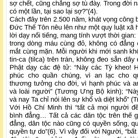
sợ chết, cũng chẳng sợ tù đày. Trong đời n
có một lần, tại sao lại sợ?”(4).
Cách đây trên 2.500 năm, khát vọng công 
Đức Thế Tôn nêu lên như một quy luật xã hộ
lời dạy nổi tiếng, mang tính vượt thời gian
trong dòng máu cùng đỏ, không có đẳng 
mắt cùng mặn. Mỗi người khi mới sanh kh
tin-ca (tilca) trên trán, không đeo sẵn dây
Phật dạy các đệ tử: “Này các Tỳ kheo! 
phúc cho quần chúng, vì an lạc cho q
thương tưởng cho đời, vì hạnh phúc và a
và loài người” (Tương Ưng Bộ kinh); “N
và nay Ta chỉ nói lên sự khổ và diệt khổ” (T
Với Hồ Chí Minh thì “tất cả mọi người đ
bình đẳng… Tất cả các dân tộc trên thế gi
đẳng, dân tộc nào cũng có quyền sống, 
quyền tự do”(6). Vì vậy đối với Người, “bất