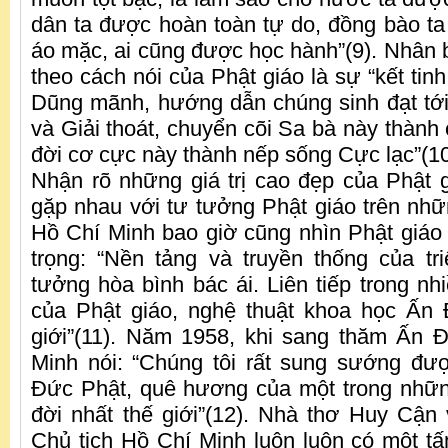
dân ta được hoàn toàn tự do, đồng bào ta
áo mặc, ai cũng được học hành”(9). Nhân 
theo cách nói của Phật giáo là sự “kết tinh
Dũng mãnh, hướng dẫn chúng sinh đạt tớ
và Giải thoát, chuyển cõi Sa bà này thành 
đời cơ cực này thành nếp sống Cực lạc”(10
Nhận rõ những giá trị cao đẹp của Phật g
gặp nhau với tư tưởng Phật giáo trên nhữn
Hồ Chí Minh bao giờ cũng nhìn Phật giáo v
trọng: “Nền tảng và truyền thống của tr
tưởng hòa bình bác ái. Liên tiếp trong nh
của Phật giáo, nghệ thuật khoa học Ấn 
giới”(11). Năm 1958, khi sang thăm Ấn 
Minh nói: “Chúng tôi rất sung sướng đ
Đức Phật, quê hương của một trong nhữn
đời nhất thế giới”(12). Nhà thơ Huy Cận v
Chủ tịch Hồ Chí Minh luôn luôn có một t