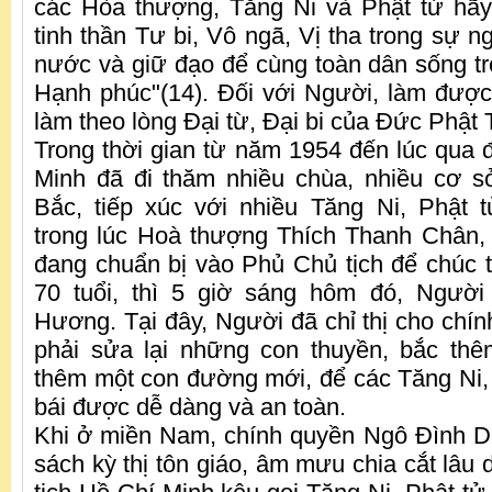
các Hòa thượng, Tăng Ni và Phật tử hãy
tinh thần Tư bi, Vô ngã, Vị tha trong sự 
nước và giữ đạo để cùng toàn dân sống tr
Hạnh phúc"(14). Đối với Người, làm được
làm theo lòng Đại từ, Đại bi của Đức Phật 
Trong thời gian từ năm 1954 đến lúc qua đ
Minh đã đi thăm nhiều chùa, nhiều cơ s
Bắc, tiếp xúc với nhiều Tăng Ni, Phật 
trong lúc Hoà thượng Thích Thanh Chân, 
đang chuẩn bị vào Phủ Chủ tịch để chúc t
70 tuổi, thì 5 giờ sáng hôm đó, Người
Hương. Tại đây, Người đã chỉ thị cho chí
phải sửa lại những con thuyền, bắc th
thêm một con đường mới, để các Tăng Ni, P
bái được dễ dàng và an toàn.
Khi ở miền Nam, chính quyền Ngô Đình D
sách kỳ thị tôn giáo, âm mưu chia cắt lâu 