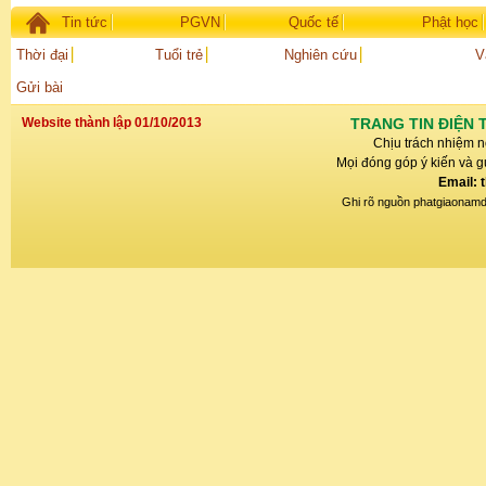
Tin tức
PGVN
Quốc tế
Phật học
Thời đại
Tuổi trẻ
Nghiên cứu
V
Gửi bài
Website thành lập 01/10/2013
TRANG TIN ĐIỆN 
Chịu trách nhiệm n
Mọi đóng góp ý kiến và gử
Email: 
Ghi rõ nguồn phatgiaonamdin