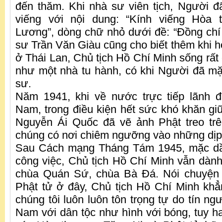
đến thăm. Khi nhà sư viên tịch, Người 
viếng với nội dung: “Kính viếng Hòa 
Lương”, dòng chữ nhỏ dưới đề: “Đồng chí
sư Trần Văn Giàu cũng cho biết thêm khi 
ở Thái Lan, Chủ tịch Hồ Chí Minh sống rất
như một nhà tu hành, có khi Người đã m
sư.
Năm 1941, khi về nước trực tiếp lãnh 
Nam, trong điều kiện hết sức khó khăn gi
Nguyễn Ái Quốc đã vẽ ảnh Phật treo tr
chúng có nơi chiêm ngưỡng vào những dịp 
Sau Cách mạng Tháng Tám 1945, mặc dầ
công việc, Chủ tịch Hồ Chí Minh vẫn dành
chùa Quán Sứ, chùa Bà Đá. Nói chuyện v
Phật tử ở đây, Chủ tịch Hồ Chí Minh kh
chúng tôi luôn luôn tôn trọng tự do tín ng
Nam với dân tộc như hình với bóng, tuy h