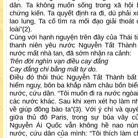
dân. Ta không muốn sống trong xã hội
chứng kiến. Ta quyết định ra đi, dù phải x
lao lung, Ta cố tìm ra mối đạo giải thoát
loài”(2).
Cùng với hạnh nguyện trên đây của Thái t
thanh niên yêu nước Nguyễn Tất Thành 
nước mất nhà tan, đã sớm nhận ra cảnh:
Trên đời nghìn vạn điều cay đắng
Cay đắng chi bằng mất tự do.
Điều đó thôi thúc Nguyễn Tất Thành bất
hiểm nguy, bôn ba khắp năm châu bốn bi
nước, cứu dân. “Tôi muốn đi ra nước ngò
các nước khác. Sau khi xem xét họ làm như
về giúp đồng bào ta”(3). Với ý chí và quy
giữa thủ đô Paris, trong sự bủa vây 
Nguyễn Ái Quốc vẫn không hề nao nún
nước, cứu dân của mình: “Tôi thích làm chí