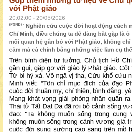
Góp thêm những tư liệu về Chủ t
với Phật giáo
20:02:00 - 20/05/2026
(PGNĐ) -
Nghiên cứu cuộc đời hoạt động cách 
Chí Minh, điều chúng ta dễ dàng bắt gặp là 
mối quan hệ gắn bó với Phật giáo, không chỉ 
cảm mà cả chính bằng những việc làm cụ thể
Trên bình diện tư tưởng, Chủ tịch Hồ Ch
gần gũi, gặp gỡ với giáo lý Phật giáo. Cốt 
Từ bi hỷ xả, Vô ngã vị tha, Cứu khổ cứu n
Minh viết: “Tôn chỉ mục đích của đạo 
cuộc đời thuần mỹ, chí thiện, bình đẳng, yê
Mang khát vọng giải phóng nhân quần ra
Thái tử Tất Đạt Đa đã rời bỏ cảnh sống vươ
đạo: “Ta không muốn sống trong cung 
không muốn sống trong cảnh vương giả trị
cuộc đời sung sướng cao sang trên mồ h