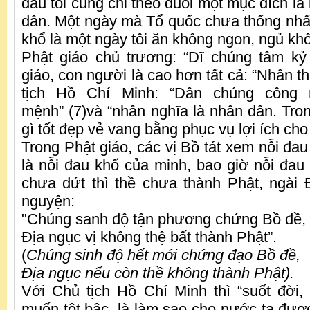
đâu tôi cũng chỉ theo đuổi một mục đích là 
dân. Một ngày mà Tổ quốc chưa thống nhấ
khổ là một ngày tôi ăn không ngon, ngủ kh
Phật giáo chủ trương: “Dĩ chúng tâm kỷ
giáo, con người là cao hơn tất cả: “Nhân th
tịch Hồ Chí Minh: “Dân chúng công 
mệnh” (7)và “nhân nghĩa là nhân dân. Tron
gì tốt đẹp vẻ vang bằng phục vụ lợi ích cho
Trong Phật giáo, các vị Bồ tát xem nỗi đa
là nỗi đau khổ của minh, bao giờ nỗi đau
chưa dứt thì thề chưa thành Phật, ngài 
nguyện:
"Chúng sanh độ tận phương chứng Bồ đề,
Địa ngục vị không thệ bất thành Phật”.
(
Chúng sinh độ hết mới chứng đạo Bồ đề,
Địa ngục nếu còn thề không thành Phật).
Với Chủ tịch Hồ Chí Minh thì “suốt đời,
muốn tột bậc, là làm sao cho nước ta được