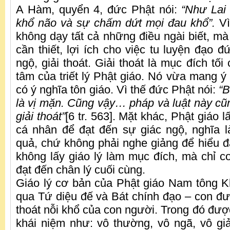
A Hàm, quyển 4, đức Phật nói:
“Như Lai 
khổ não và sự chấm dứt mọi đau khổ”.
Vì
không dạy tất cả những điều ngài biết, mà
cần thiết, lợi ích cho việc tu luyện đạo đứ
ngộ, giải thoát. Giải thoát là mục đích tối
tâm của triết lý Phật giáo. Nó vừa mang ý
có ý nghĩa tôn giáo. Vì thế đức Phật nói:
“B
là vị mặn. Cũng vậy… pháp và luật này cũng
giải thoát”
[6 tr. 563]. Mặt khác, Phật giáo 
cá nhân để đạt đến sự giác ngộ, nghĩa l
quả, chứ không phải nghe giảng để hiểu đạ
không lấy giáo lý làm mục đích, mà chỉ co
đạt đến chân lý cuối cùng.
Giáo lý cơ bản của Phật giáo Nam tông 
qua Tứ diệu đế và Bát chính đạo – con đư
thoát nỗi khổ của con người. Trong đó đượ
khái niệm như: vô thường, vô ngã, vô giả