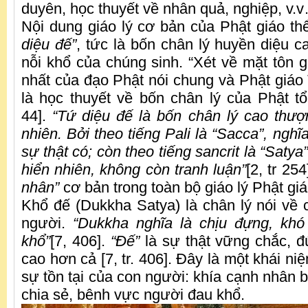
duyên, học thuyết về nhân quả, nghiệp, v.
Nội dung giáo lý cơ bản của Phật giáo thể
diệu đế”
, tức là bốn chân lý huyền diệu ca
nỗi khổ của chúng sinh. “Xét về mặt tôn g
nhất của đạo Phật nói chung và Phật giáo 
là học thuyết về bốn chân lý của Phật tổ 
44].
“Tứ diệu đế là bốn chân lý cao thượ
nhiên. Bởi theo tiếng Pali là “Sacca”, nghĩa 
sự thật có; còn theo tiếng sancrit là “Satya”
hiển nhiên, không còn tranh luận”
[2, tr 25
nhân”
cơ bản trong toàn bộ giáo lý Phật g
Khổ đế (Dukkha Satya) là chân lý nói về 
người.
“Dukkha nghĩa là chịu đựng, khó
khổ”
[7, 406].
“Đế”
là sự thật vững chắc, đ
cao hơn cả [7, tr. 406]. Đây là một khái ni
sự tồn tại của con người: khía cạnh nhân 
chia sẻ, bênh vực người đau khổ.