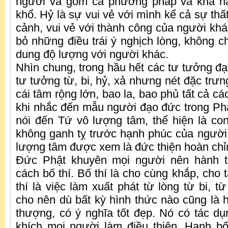
người và gồm cả phương pháp và khả n
khổ. Hỷ là sự vui vẻ với mình kể cả sự thất
cảnh, vui vẻ với thành công của người khá
bỏ những điều trái ý nghịch lòng, không c
dung độ lượng với người khác.
Nhìn chung, trong hầu hết các tư tưởng đạ
tư tưởng từ, bi, hỷ, xả nhưng nét đặc trưn
cái tâm rộng lớn, bao la, bao phủ tất cả cá
khi nhắc đến mẫu người đạo đức trong Phậ
nói đến Tứ vô lượng tâm, thể hiện là con
không ganh tỵ trước hạnh phúc của người 
lượng tâm được xem là đức thiện hoàn chỉ
Đức Phật khuyên mọi người nên hành t
cách bố thí. Bố thí là cho cùng khắp, cho 
thí là việc làm xuất phát từ lòng từ bi, t
cho nên dù bất kỳ hình thức nào cũng là 
thượng, có ý nghĩa tốt đẹp. Nó có tác dụ
khích mọi người làm điều thiện. Hạnh bố 