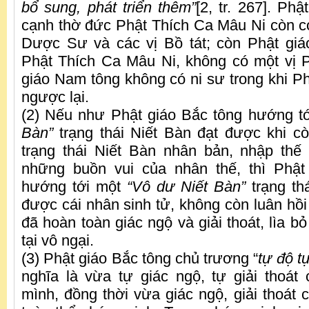
bổ sung, phát triển thêm”
[2, tr. 267]. Ph
cạnh thờ đức Phật Thích Ca Mâu Ni còn c
Dược Sư và các vị Bồ tát; còn Phật giá
Phật Thích Ca Mâu Ni, không có một vị 
giáo Nam tông không có ni sư trong khi Ph
ngược lại.
(2) Nếu như Phật giáo Bắc tông hướng t
Bàn”
trạng thái Niết Bàn đạt được khi c
trạng thái Niết Bàn nhân bản, nhập thế
những buồn vui của nhân thế, thì Phật
hướng tới một
“Vô dư Niết Bàn”
trạng th
được cái nhân sinh tử, không còn luân hồi
đã hoàn toàn giác ngộ và giải thoát, lìa 
tại vô ngại.
(3) Phật giáo Bắc tông chủ trương “
tự độ tự
nghĩa là vừa tự giác ngộ, tự giải thoát
mình, đồng thời vừa giác ngộ, giải thoát 