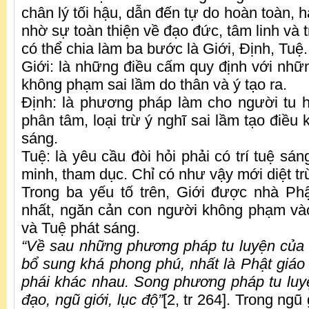
chân lý tối hậu, dẫn đến tự do hoàn toàn, 
nhờ sự toàn thiện về đạo đức, tâm linh và t
có thể chia làm ba bước là Giới, Định, Tuệ.
Giới: là những điều cấm quy định với nhữ
không phạm sai lầm do thân và ý tạo ra.
Định: là phương pháp làm cho người tu 
phân tâm, loại trừ ý nghĩ sai lầm tạo điều 
sáng.
Tuệ: là yêu cầu đòi hỏi phải có trí tuệ sán
minh, tham dục. Chỉ có như vậy mới diệt tr
Trong ba yếu tố trên, Giới được nhà Phậ
nhất, ngăn cản con người không phạm và
và Tuệ phát sáng.
“Về sau những phương pháp tu luyện của
bổ sung khá phong phú, nhất là Phật giáo
phái khác nhau. Song phương pháp tu luyệ
đạo, ngũ giới, lục độ”
[2, tr 264]. Trong ngũ 