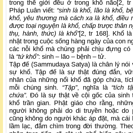
trong thế giới đều ở trong khổ não[2, t
Pháp Luân viết:
“sinh là khổ, lão là khổ, b
khổ, yêu thương mà cách xa là khổ, điề
được toại nguyện là khổ, chấp trược thân n
thụ, hành, thức) là khổ”
[2, tr 168]. Khổ l
nhật trong cuộc sống hàng ngày của con ng
các nỗi khổ mà chúng phải chịu đựng có 
là
“tứ khổ”
: sinh – lão – bệnh – tử.
Tập đế (Sammudaya Satya) là chân lý nói
sự khổ. Tập đế là sự thật đúng đắn, v
nhân của những nổi khổ đã góp chứa, tích
mỗi chúng sinh.
“Tập”
, nghĩa là
“tích t
chứa”.
Đó là sự thật về cội gốc của sinh 
khổ trần gian. Phật giáo cho rằng, nhữ
người không phải do di truyền hoặc do 
cũng không do người khác áp đặt, mà cái 
lầm lạc, đắm chìm trong đời thường. The