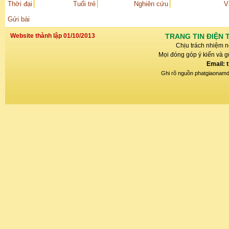
Thời đại
Tuổi trẻ
Nghiên cứu
V
Gửi bài
Website thành lập 01/10/2013
TRANG TIN ĐIỆN 
Chịu trách nhiệm n
Mọi đóng góp ý kiến và gử
Email: 
Ghi rõ nguồn phatgiaonamdin