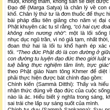
muội, không tham, không sân sẽ diệt đượ
Đạo đế (Marga Satya) là chân lý về con
khổ. Chân lý thứ tư là đơn thuốc để thực 
bài pháp đầu tiên giảng cho năm vị đại 
Phật khuyên các tu sĩ rằng,
“có hai cực đo
không nên nương nhờ”
: một là lối sống 
nhục dục ngũ trần, vì nó giả tạm, nhất thời
đoan thứ hai là lối tu khổ hạnh ép xác
tối.
“Theo đức Phật đó là con đường ở giữa 
con đường tu luyện đạo đức theo giới luật và 
tuệ bằng thực nghiệm tâm linh, trực giác
theo Phật giáo Nam tông Khmer để diệt 
phải thực hiện được bát chính đạo gồm:
Chính kiến (Sammà Ditthi): Thấy và hiểu
nhận thức đúng về đạo đức của cuộc sống, 
nào là ác. Hiểu biết ý nghĩa trong sáng, 
sai trái che lấp sự sáng suốt của mình.
Chính tư duy (Sammà Sankappa): Suy ng