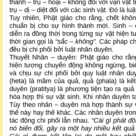
thành – trụ – hoại – không đối với vạn vật t
trụ – dị – diệt đối với các sinh vật. Đó là lu
Tuy nhiên, Phật giáo cho rằng, chết khôn
chuẩn bị cho sự hình thành mới. Sinh – di
diễn ra đồng thời trong từng sự vật hiện 
thời gian gọi là
“sắc – không”.
Các pháp ch
đều bị chi phối bởi luật nhân duyên.
Thuyết Nhân – duyên: Phật giáo cho rằn
hiện tượng chuyển động không ngừng, bi
và chịu sự chi phối bởi quy luật nhân du
(heta) là mầm của quả, quả (phala) là kế
duyên (pratitya) là phương tiện tạo ra qu
hòa hợp thì sự vật sinh. Khi nhân duyên tan
Tùy theo nhân – duyên mà hợp thành sự 
thế này hay thế khác. Các nhân duyên tron
tác động chi phối lẫn nhau.
“Cái gì phát độ
nó biến đổi, gây ra một hay nhiều kết quả