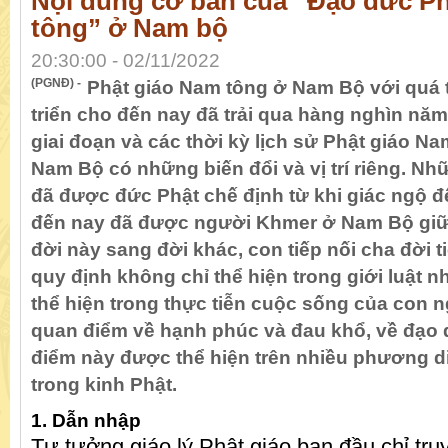
Nội dung cơ bản của “Đạo đức P
tông” ở Nam bộ
20:30:00 - 02/11/2022
(PGNĐ) -
Phật giáo Nam tông ở Nam Bộ với quá t
triển cho đến nay đã trải qua hàng nghìn năm
giai đoạn và các thời kỳ lịch sử Phật giáo 
Nam Bộ có những biến đổi và vị trí riêng. Nhữn
đã được đức Phật chế định từ khi giác ngộ đ
đến nay đã được người Khmer ở Nam Bộ giữ g
đời này sang đời khác, con tiếp nối cha đời t
quy định không chỉ thể hiện trong giới luật
thể hiện trong thực tiễn cuộc sống của con 
quan điểm về hạnh phúc và đau khổ, về đạo 
điểm này được thể hiện trên nhiều phương d
trong kinh Phật.
1. Dẫn nhập
Tư tưởng giáo lý Phật giáo ban đầu chỉ tr