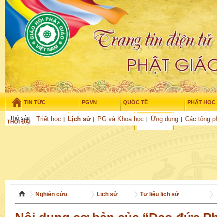
TIN TỨC
PGVN
QUỐC TẾ
PHẬT HỌC
Thứ sáu - 7/08/2026
–
12
:
14
:
19
Triết học
Lịch sử
PG và Khoa học
Ứng dụng
Các tông p
THỜI ĐẠI
TUỔI TRẺ
NGHIÊN CỨU
VĂN HỌC
GỬI BÀI
Nghiên cứu
Lịch sử
Tư liệu lịch sử