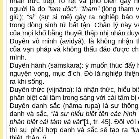
nhân trực tiếp, rõ rệt và phổ biến gây
người là do
“tam độc”:
“tham”
(lòng tham vị
giữ);
“si”
(sự si mê) gây ra nghiệp báo v
trong dòng sinh tử bất tận. Chân lý này 
của mọi khổ bằng thuyết thập nhị nhân duy
Duyên vô minh (avidyâ): là không nhận 
của vạn pháp và không thấu đáo được ch
mình.
Duyên hành (samskara): ý muốn thúc đẩy 
nguyện vọng, mục đích. Đó là nghiệp thiện
ra khi sống.
Duyên thức (vijnâna): là nhận thức, hiểu b
phân biệt cái tâm trong sáng với cái tâm bị
Duyên danh sắc (nâma rupa) là sự thống
danh và sắc,
“là sự hiểu biết tên các hình 
phân biệt cái tâm và vật”
[1, tr. 45]. Đối vớ
thì sự phối hợp danh và sắc sẽ tạo ra
“lụ
thiệt, thân, ý.