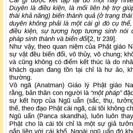
Cái gì được kết tập lại do một hay nhi
Duyên là điều kiện, là mối liên hệ trợ gi
thái khả năng) biến thành quả (ở trạng thái
duyên không phải là một cái gì đó cụ thể,
điều kiện, sự tương hợp tương sinh nói
pháp sinh thành và biến đổi
[2, tr 239].
Như vậy, theo quan niệm của Phật giáo 
sự vật đều biến đổi, vô thủy, vô chung; k
và cũng không có điểm kết thúc là do nhâ
khách quan đang tồn tại chỉ là hư ảo, k
thường.
Vô ngã (Anatman) Giáo lý Phật giáo N
rằng, bản thân con người là
“một pháp”
đặc 
sự kết hợp của Ngũ uẫn (sắc, thụ, tưởn
thế, theo đạo Phật cái ngã, cái tôi không c
Ngũ uẩn (Panca skandha), luôn luôn thay
Phật cho là cái tôi chỉ là một sự giả tưởn
gắn liền với cái khổ. Ngoài ngũ uẩn đó kh