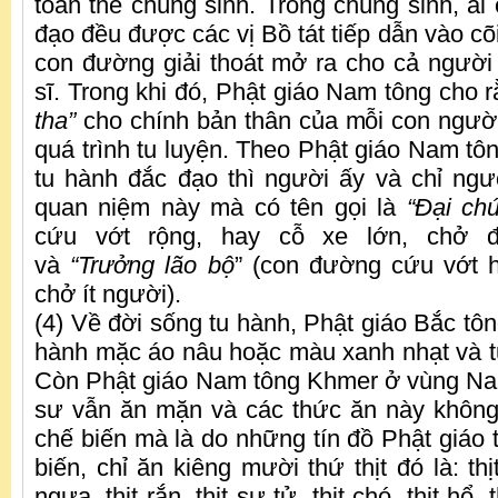
toàn thể chúng sinh. Trong chúng sinh, ai 
đạo đều được các vị Bồ tát tiếp dẫn vào cõi
con đường giải thoát mở ra cho cả người 
sĩ. Trong khi đó, Phật giáo Nam tông cho 
tha”
cho chính bản thân của mỗi con người
quá trình tu luyện. Theo Phật giáo Nam tông
tu hành đắc đạo thì người ấy và chỉ ngườ
quan niệm này mà có tên gọi là
“Đại ch
cứu vớt rộng, hay cỗ xe lớn, chở đ
và
“Trưởng lão bộ
” (con đường cứu vớt h
chở ít người).
(4) Về đời sống tu hành, Phật giáo Bắc tôn
hành mặc áo nâu hoặc màu xanh nhạt và t
Còn Phật giáo Nam tông Khmer ở vùng Na
sư vẫn ăn mặn và các thức ăn này không 
chế biến mà là do những tín đồ Phật giáo 
biến, chỉ ăn kiêng mười thứ thịt đó là: thịt 
ngựa, thịt rắn, thịt sư tử, thịt chó, thịt hổ, t