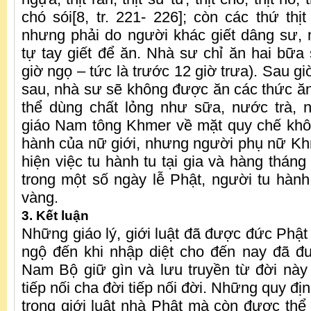
chó sói[8, tr. 221- 226]; còn các thứ th
nhưng phải do người khác giết dâng sư,
tự tay giết để ăn. Nhà sư chỉ ăn hai bữa 
giờ ngọ – tức là trước 12 giờ trưa). Sau 
sau, nhà sư sẽ không được ăn các thức ăn
thể dùng chất lỏng như sữa, nước trà
giáo Nam tông Khmer về mặt quy chế khô
hành của nữ giới, nhưng người phụ nữ Kh
hiện việc tu hành tu tại gia và hàng thán
trong một số ngày lễ Phật, người tu hà
vàng.
3. Kết luận
Những giáo lý, giới luật đã được đức Phật 
ngộ đến khi nhập diệt cho đến nay đã 
Nam Bộ giữ gìn và lưu truyền từ đời này
tiếp nối cha đời tiếp nối đời. Những quy đị
trong giới luật nhà Phật mà còn được thể 