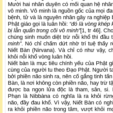
Mười hai nhân duyên có mối quan hệ nhân
vô minh. Vô minh là nguồn gốc của mọi đau
bệnh, tử và là nguyên nhân gây ra nghiệp b
Phật giáo gọi là luân hồi:
“đó là vòng khép
bị lẫn quẩn trong cõi vô minh”
[1, tr 46]. C
chúng sinh muốn diệt trừ nỗi khổ thì đầu t
minh”
. Nó chỉ chấm dứt nhờ trí tuệ thấy rõ
Niết Bàn (Nirvana). Và chỉ có như vậy, c
khỏi nỗi khổ vòng luân hồi.
Niết bàn là mục tiêu chính yếu của Phật gi
cùng của người tu theo Đạo Phật. Người ta
bởi phiền não sinh ra, nên cố gắng tinh tấn
Bàn, là nơi không còn phiền não, hay trừ tậ
được ba ngọn lửa độc là tham, sân, si.
Phạn là Nibbàna có nghĩa là ra khỏi rừn
não, đầy đau khổ. Vì vậy, Niết Bàn có ngh
ra khỏi phiền não trong tâm, vượt khỏi mọ