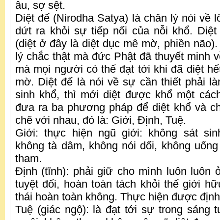
âu, sợ sệt.
Diệt đế (Nirodha Satya) là chân lý nói về l
dứt ra khỏi sự tiếp nối của nỗi khổ. Diệt l
(diệt ở đây là diệt dục mê mờ, phiền não).
lý chắc thật mà đức Phật đã thuyết minh v
mà mọi người có thể đạt tới khi đã diệt h
mờ. Diệt đế là nói về sự cần thiết phải 
sinh khổ, thì mới diệt được khổ một cách 
đưa ra ba phương pháp để diệt khổ và ch
chẽ với nhau, đó là: Giới, Định, Tuệ.
Giới: thực hiện ngũ giới: không sát si
không tà dâm, không nói dối, không uống
tham.
Định (tĩnh): phải giữ cho mình luôn luôn ở
tuyệt đối, hoàn toàn tách khỏi thế giới hữu
thái hoàn toàn không. Thực hiện được địn
Tuệ (giác ngộ): là đạt tới sự trong sáng 