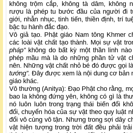
không trộm cắp, không tà dâm, không n
rượu là phép tu bước đầu của người đi tu;
giới, nhẫn nhục, tinh tiến, thiền định, trí t
bậc tu hành đắc đạo.
Vô giả tạo. Phật giáo Nam tông Khmer ch
các loài vật chất tạo thành. Mọi sự vật tro
pháp”
không do bất kỳ một thần linh nào
phép mầu mà là do những phần tử vật ch
nên. Những vật chất nhỏ bé đó được gọi l
tướng”.
Đây được xem là nội dung cơ bản n
giáo khác.
Vô thường (Anitya): Đạo Phật cho rằng, mọi
bao la không đứng yên, không có gì là thư
nó luôn luôn trong trạng thái biến đổi k
đổi, chuyển hóa của sự vật theo quy luật 
đổi vô cùng vô tận. Nhưng trong sợi dây c
vật hiện tượng trong trời đất đều phải trải