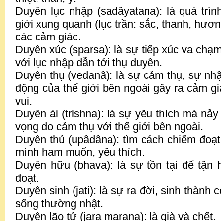
Duyên lục nhập (sadâyatana): là quá trì
giới xung quanh (lục trần: sắc, thanh, hươn
các cảm giác.
Duyên xúc (sparsa): là sự tiếp xúc va chạ
với lục nhập dẫn tới thụ duyên.
Duyên thụ (vedanâ): là sự cảm thụ, sự nhậ
động của thế giới bên ngoài gây ra cảm g
vui.
Duyên ái (trishna): là sự yêu thích mà nả
vọng do cảm thụ với thế giới bên ngoài.
Duyên thủ (upâdâna): tìm cách chiếm đoạt,
mình ham muốn, yêu thích.
Duyên hữu (bhava): là sự tồn tại để tận
đoạt.
Duyên sinh (jati): là sự ra đời, sinh thành
sống thường nhật.
Duyên lão tử (jara marana): là già và chết.