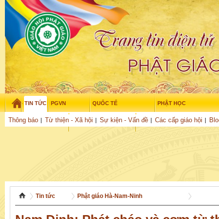
TIN TỨC
PGVN
QUỐC TẾ
PHẬT HỌC
Thứ năm - 6/08/2026
–
14
:
39
:
06
Thông báo
Từ thiện - Xã hội
Sự kiện - Vấn đề
Các cấp giáo hội
Blo
THỜI ĐẠI
TUỔI TRẺ
NGHIÊN CỨU
THƯ VIỆN
GỬI BÀI
Tin tức
Phật giáo Hà-Nam-Ninh