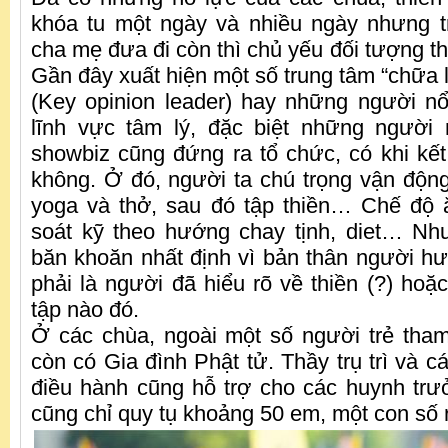
khóa tu một ngày và nhiều ngày nhưng t
cha mẹ đưa đi còn thì chủ yếu đối tượng t
Gần đây xuất hiện một số trung tâm “chữa
(Key opinion leader) hay những người nổ
lĩnh vực tâm lý, đặc biệt những người n
showbiz cũng đứng ra tổ chức, có khi kế
không. Ở đó, người ta chú trọng vận độ
yoga và thở, sau đó tập thiền… Chế độ
soát kỹ theo hướng chay tịnh, diet… N
băn khoăn nhất định vì bản thân người 
phải là người đã hiểu rõ về thiền (?) hoặ
tập nào đó.
Ở các chùa, ngoài một số người trẻ tham
còn có Gia đình Phật tử. Thầy trụ trì và c
điều hành cũng hỗ trợ cho các huynh tr
cũng chỉ quy tụ khoảng 50 em, một con số r