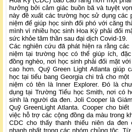
Hoa Kỳ (CDC) báo cáo rằng hơn một phần
hưởng bởi cảm giác buồn bã và tuyệt vọ
này đề xuất các trường học sử dụng các
niệm để giúp học sinh đối phó với căng t
mình vì nhiều học sinh Hoa Kỳ phải đối mặ
sức khỏe tâm thần sau đại dịch Covid-19.
Các nghiên cứu đã phát hiện ra rằng các
niệm tại trường học có thể giúp ích, đặc
đồng nghèo, nơi học sinh phải đối mặt vớ
cao hơn. Quỹ Green Light Atlanta giúp 
học tại tiểu bang Georgia chi trả cho một
niệm có tên là Inner Explorer. Đó là c
dụng tại Trường Tiểu học Smith, nơi có 
sinh là người da đen. Joli Cooper là Giá
Quỹ GreenLight Atlanta. Cooper cho biết
việc hỗ trợ các cộng đồng da màu trong kh
CDC cho thấy thanh thiếu niên da đen c
nhanh nhất trong các nhóm chủng tộc. T