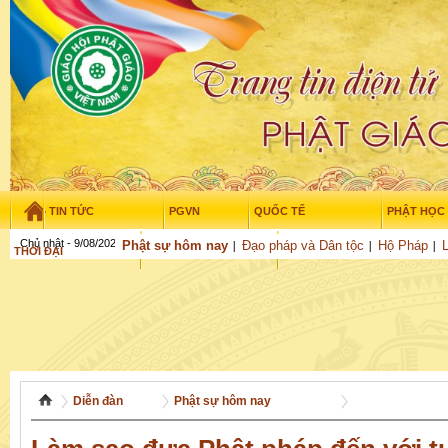
TIN TỨC
PGVN
QUỐC TẾ
PHẬT HỌC
Chủ nhật - 9/08/2026
–
01
:
49
:
52
Phật sự hôm nay
Đạo pháp và Dân tộc
Hộ Pháp
THỜI ĐẠI
TUỔI TRẺ
NGHIÊN CỨU
THƯ VIỆN
GỬI BÀI
Diễn đàn
Phật sự hôm nay