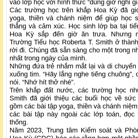
vào lớp học với hình thức “dùng giờ nghỉ giả
Các trường học trên khắp Hoa Kỳ đã giớ
yoga, thiền và chánh niệm để giúp học 
thẳng và cảm xúc. Học sinh lớp ba tại ti
Hoa Kỳ sắp đến giờ ăn trưa. Nhưng 
Trường Tiểu học Roberta T. Smith ở thàn
rời đi. Chúng đã sẵn sàng cho một trong n
nhất trong ngày của mình.
Những đứa trẻ nhắm mắt lại và di chuyển n
xuống tim. “Hãy lắng nghe tiếng chuông”, 
nói. “Nhớ hít thở nhé”.
Trên khắp đất nước, các trường học n
Smith đã giới thiệu các buổi học về sứ
gồm các bài tập yoga, thiền và chánh niệm
các bài tập này ngoài các lớp toán, đọc
thống.
Năm 2023, Trung tâm Kiểm soát và Phò