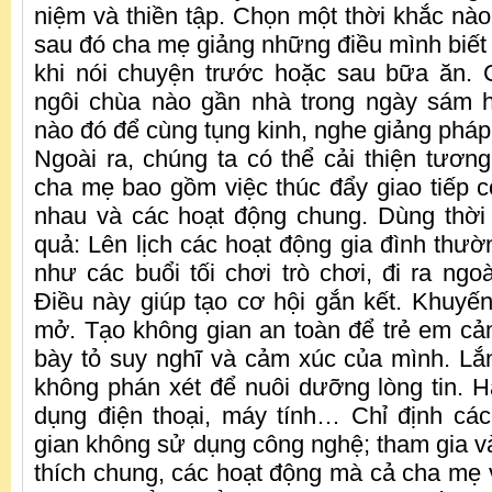
niệm và thiền tập. Chọn một thời khắc nào
sau đó cha mẹ giảng những điều mình biết 
khi nói chuyện trước hoặc sau bữa ăn.
ngôi chùa nào gần nhà trong ngày sám h
nào đó để cùng tụng kinh, nghe giảng phá
Ngoài ra, chúng ta có thể cải thiện tương
cha mẹ bao gồm việc thúc đẩy giao tiếp cở
nhau và các hoạt động chung. Dùng thời
quả: Lên lịch các hoạt động gia đình thư
như các buổi tối chơi trò chơi, đi ra ngo
Điều này giúp tạo cơ hội gắn kết. Khuyến 
mở. Tạo không gian an toàn để trẻ em cảm
bày tỏ suy nghĩ và cảm xúc của mình. Lắ
không phán xét để nuôi dưỡng lòng tin. H
dụng điện thoại, máy tính… Chỉ định cá
gian không sử dụng công nghệ; tham gia v
thích chung, các hoạt động mà cả cha mẹ 