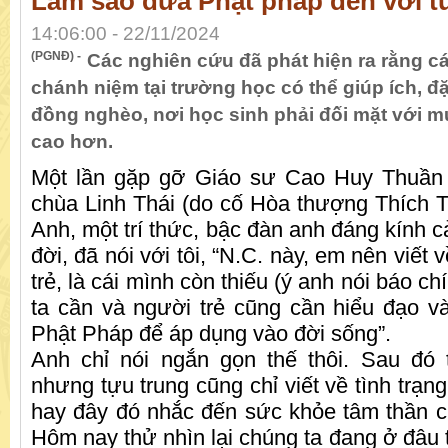
Làm sao đưa Phật pháp đến với tu
14:06:00 - 22/11/2024
(PGNĐ) -
Các nghiên cứu đã phát hiện ra rằng c
chánh niệm tại trường học có thể giúp ích, đặ
đồng nghèo, nơi học sinh phải đối mặt với 
cao hơn.
Một lần gặp gỡ Giáo sư Cao Huy Thuần k
chùa Linh Thái (do cố Hòa thượng Thích T
Anh, một trí thức, bậc đàn anh đáng kính c
đời, đã nói với tôi, “N.C. này, em nên viết 
trẻ, là cái mình còn thiếu (ý anh nói báo ch
ta cần và người trẻ cũng cần hiểu đạo và
Phật Pháp để áp dụng vào đời sống”.
Anh chỉ nói ngắn gọn thế thôi. Sau đó 
nhưng tựu trung cũng chỉ viết về tình trạ
hay đây đó nhắc đến sức khỏe tâm thần củ
Hôm nay thử nhìn lại chúng ta đang ở đâu 